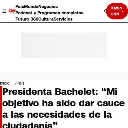
País
Mundo
Negocios
Radio
Podcast y Programas completos
CNN
Futuro 360
Cultura
Servicios
País
Mundo
Negocios
Inicio
País
Presidenta Bachelet: “Mi
Deportes
Programas completos
objetivo ha sido dar cauce
Cultura
Servicios
a las necesidades de la
Bits
CNN Data
ciudadanía”
CNN tiempo