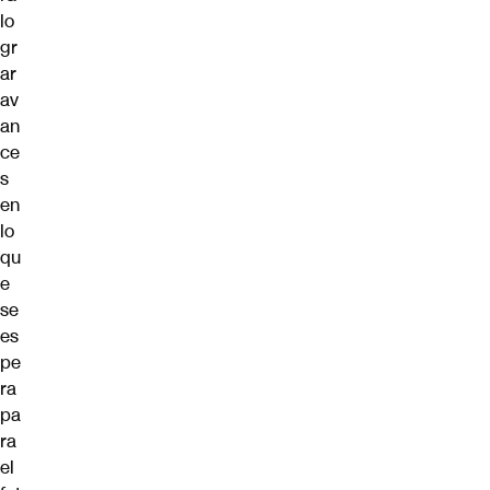
lo
gr
ar
av
an
ce
s
en
lo
qu
e
se
es
pe
ra
pa
ra
el