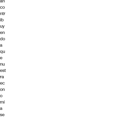
án
co
ntr
ib
uy
en
do
a
qu
e
nu
est
ra
ec
on
o
mí
a
se