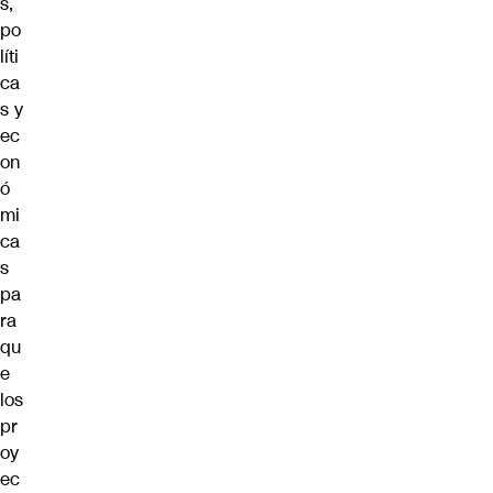
s,
po
líti
ca
s y
ec
on
ó
mi
ca
s
pa
ra
qu
e
los
pr
oy
ec