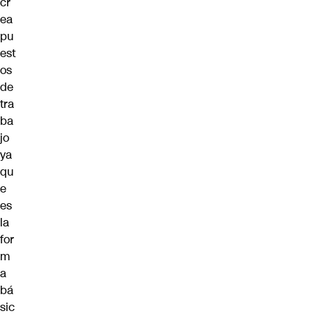
cr
ea
pu
est
os
de
tra
ba
jo
ya
qu
e
es
la
for
m
a
bá
sic