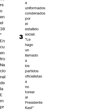
a
rs
uniformados
o
condenados
en
por
el
el
38
estallido
social:
°
"Le
En
hago
cu
un
en
llamado
tro
a
Na
los
cio
partidos
oficialistas
nal
a
de
no
la
torear
E
al
m
Presidente
pr
Kast"