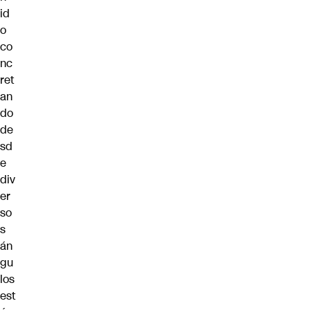
id
o
co
nc
ret
an
do
de
sd
e
div
er
so
s
án
gu
los
est