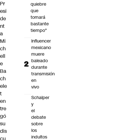
Pr
quiebre
esi
que
tomará
de
bastante
nt
tiempo"
a
Mi
Influencer
mexicano
ch
muere
ell
baleado
e
durante
Ba
transmisión
ch
en
ele
vivo
t
Schalper
en
y
tre
el
gó
debate
su
sobre
los
dis
indultos
cu