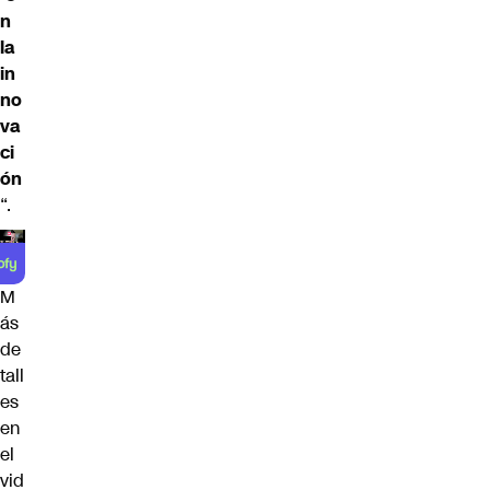
n
la
in
no
va
ci
ón
“.
M
ás
de
tall
es
en
el
vid