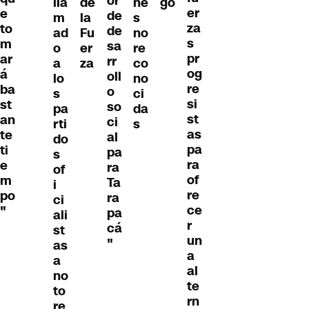
or
lla
de
ne
go
er
e
de
m
la
s
za
to
de
ad
Fu
no
s
m
sa
o
er
re
pr
ar
rr
a
za
co
og
á
oll
lo
no
re
ba
o
s
ci
si
st
so
pa
da
st
an
ci
rti
s
as
te
al
do
pa
ti
pa
s
ra
e
ra
of
of
m
Ta
i
re
po
ra
ci
ce
"
pa
ali
r
cá
st
un
"
as
a
a
al
no
te
to
rn
re