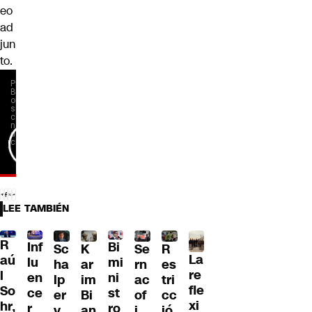
eo
ad
jun
to.
LEE TAMBIÉN
R
Inf
Bi
Sc
K
Se
R
La
aú
lu
mi
ha
ar
rn
es
re
l
en
ni
lp
im
ac
tri
fle
So
ce
st
er
Bi
of
cc
xi
hr,
r
ro
y
an
i
ió