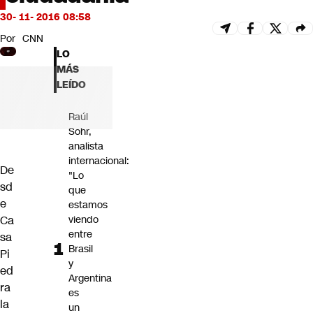
Futuro 360
30- 11- 2016 08:58
Opinión
Por
CNN
LO
MÁS
LEÍDO
Raúl
Sohr,
analista
internacional:
De
"Lo
sd
que
e
estamos
Ca
viendo
entre
sa
Brasil
Pi
y
ed
Argentina
ra
es
la
un