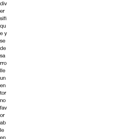
div
er
sifi
qu
e y
se
de
sa
rro
lle
un
en
tor
no
fav
or
ab
le
en