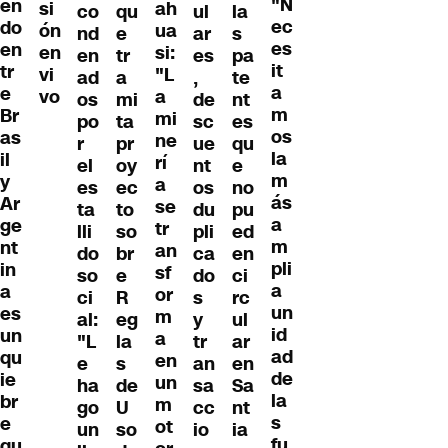
"N
en
si
ah
co
qu
ul
la
ec
do
ón
ua
nd
e
ar
s
es
en
en
si:
en
tr
es
pa
it
tr
vi
"L
ad
a
,
te
a
e
vo
a
os
mi
de
nt
m
Br
mi
po
ta
sc
es
os
as
ne
r
pr
ue
qu
la
il
rí
el
oy
nt
e
m
y
a
es
ec
os
no
ás
Ar
se
ta
to
du
pu
a
ge
tr
lli
so
pli
ed
m
nt
an
do
br
ca
en
pli
in
sf
so
e
do
ci
a
a
or
ci
R
s
rc
un
es
m
al:
eg
y
ul
id
un
a
"L
la
tr
ar
ad
qu
en
e
s
an
en
de
ie
un
ha
de
sa
Sa
la
br
m
go
U
cc
nt
s
e
ot
un
so
io
ia
fu
qu