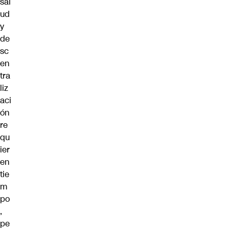
sal
ud
y
de
sc
en
tra
liz
aci
ón
re
qu
ier
en
tie
m
po
,
pe