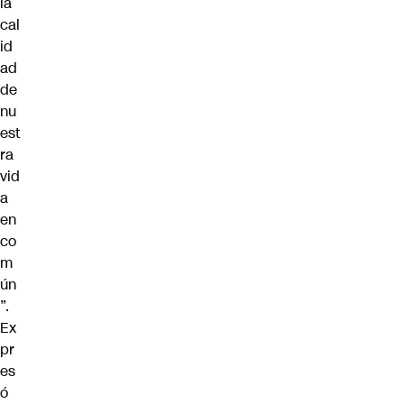
la
cal
id
ad
de
nu
est
ra
vid
a
en
co
m
ún
”.
Ex
pr
es
ó