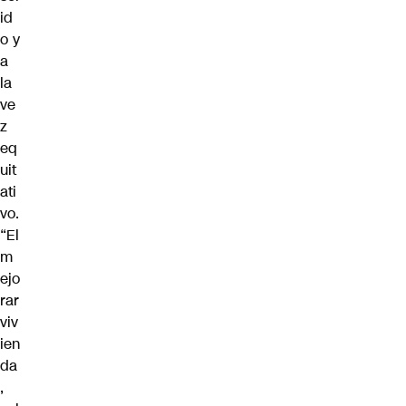
id
o y
a
la
ve
z
eq
uit
ati
vo.
“El
m
ejo
rar
viv
ien
da
,