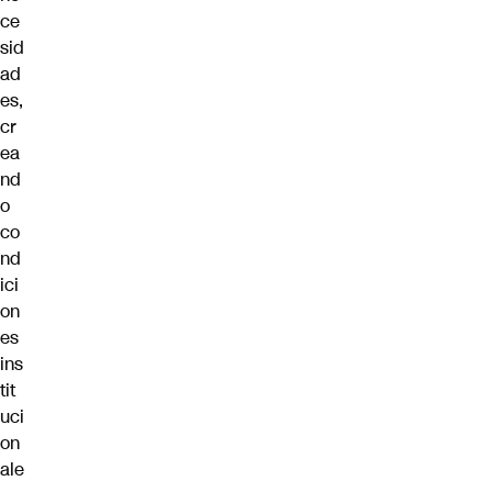
ce
sid
ad
es,
cr
ea
nd
o
co
nd
ici
on
es
ins
tit
uci
on
ale