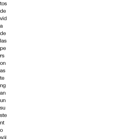
tos
de
vid
a
de
las
pe
rs
on
as
te
ng
an
un
su
ste
nt
o
sól