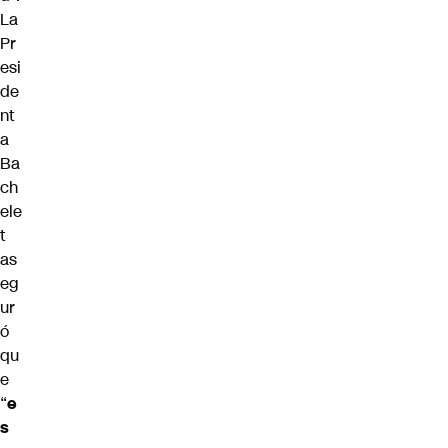
La
Pr
esi
de
nt
a
Ba
ch
ele
t
as
eg
ur
ó
qu
e
“
e
s