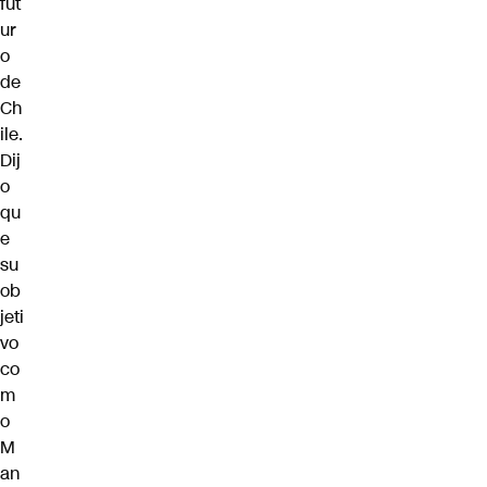
fut
ur
o
de
Ch
ile.
Dij
o
qu
e
su
ob
jeti
vo
co
m
o
M
an