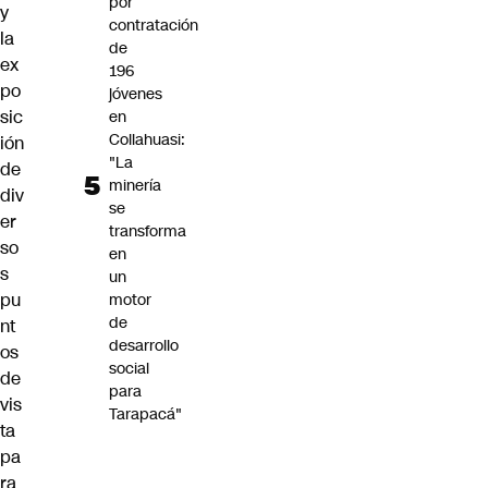
por
y
contratación
la
de
ex
196
po
jóvenes
sic
en
Collahuasi:
ión
"La
de
minería
div
se
er
transforma
so
en
s
un
pu
motor
de
nt
desarrollo
os
social
de
para
vis
Tarapacá"
ta
pa
ra