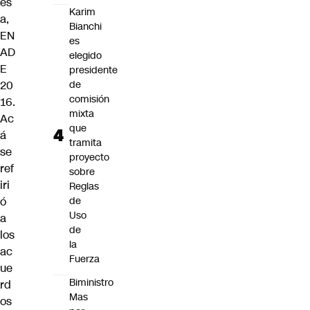
es
Karim
a,
Bianchi
EN
es
AD
elegido
E
presidente
20
de
comisión
16
.
mixta
Ac
que
á
tramita
se
proyecto
ref
sobre
iri
Reglas
ó
de
Uso
a
de
los
la
ac
Fuerza
ue
Biministro
rd
Mas
os