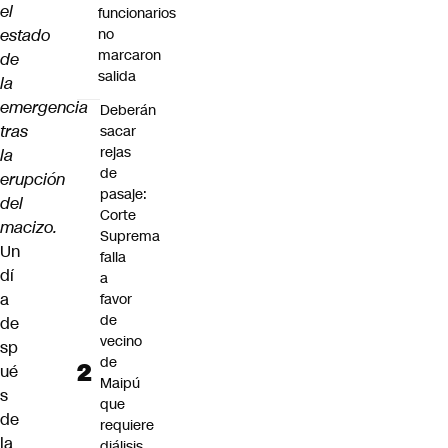
el
funcionarios
estado
no
marcaron
de
salida
la
emergencia
Deberán
tras
sacar
rejas
la
de
erupción
pasaje:
del
Corte
macizo.
Suprema
Un
falla
dí
a
a
favor
de
de
vecino
sp
de
ué
Maipú
s
que
de
requiere
la
diálisis