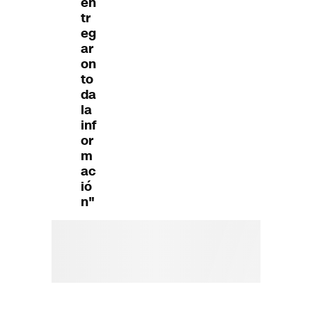
en
tr
eg
ar
on
to
da
la
inf
or
m
ac
ió
n"