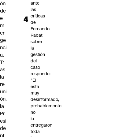
ón
ante
las
de
críticas
e
de
m
Fernando
er
Rabat
ge
sobre
nci
la
a.
gestión
del
Tr
caso
as
responde:
la
"Él
re
está
uni
muy
ón,
desinformado,
la
probablemente
no
Pr
le
esi
entregaron
de
toda
nt