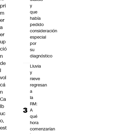
pri
y
que
m
había
er
pedido
a
consideración
er
especial
up
por
ció
su
n
diagnóstico
de
Lluvia
l
y
vol
nieve
cá
regresan
a
n
la
Ca
RM:
lb
A
uc
qué
o,
hora
est
comenzarían