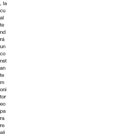
, la
cu
al
te
nd
rá
un
co
nst
an
te
m
oni
tor
eo
pa
ra
re
ali