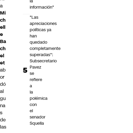
la
a
información"
Mi
"Las
ch
apreciaciones
ell
políticas ya
e
han
Ba
quedado
ch
completamente
superadas":
el
Subsecretario
et
Pavez
ab
se
or
refiere
dó
a
al
la
gu
polémica
con
na
el
s
senador
de
Squella
las