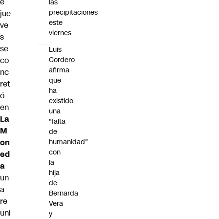
e
las
precipitaciones
jue
este
ve
viernes
s
se
Luis
co
Cordero
afirma
nc
que
ret
ha
ó
existido
en
una
La
"falta
M
de
on
humanidad"
con
ed
la
a
hija
un
de
a
Bernarda
re
Vera
uni
y