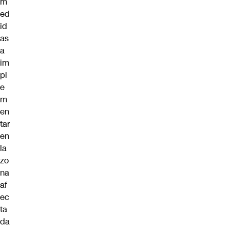
m
ed
id
as
a
im
pl
e
m
en
tar
en
la
zo
na
af
ec
ta
da