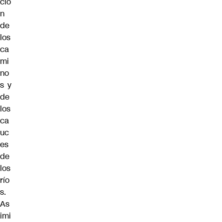
ció
n
de
los
ca
mi
no
s y
de
los
ca
uc
es
de
los
río
s.
As
imi