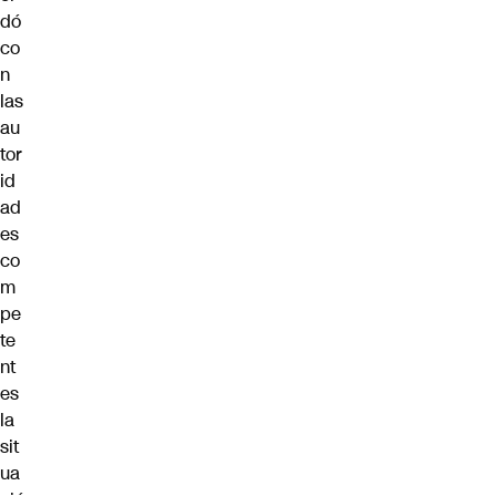
dó
co
n
las
au
tor
id
ad
es
co
m
pe
te
nt
es
la
sit
ua