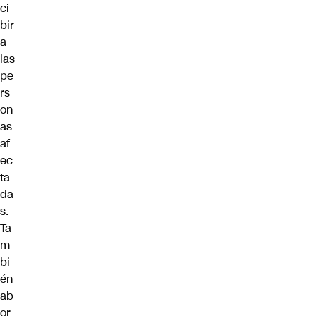
ci
bir
a
las
pe
rs
on
as
af
ec
ta
da
s.
Ta
m
bi
én
ab
or