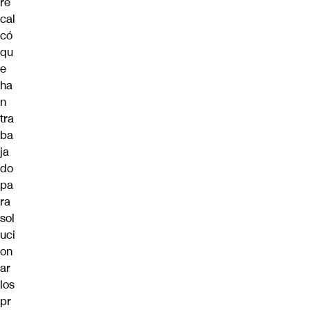
re
cal
có
qu
e
ha
n
tra
ba
ja
do
pa
ra
sol
uci
on
ar
los
pr