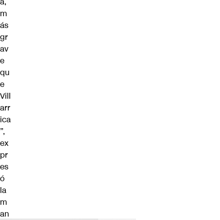
a,
m
ás
gr
av
e
qu
e
Vill
arr
ica
”,
ex
pr
es
ó
la
m
an