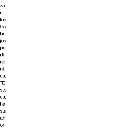
za
r
los
tra
ba
jos
pe
rti
ne
nt
es.
”E
sto
es,
ha
sta
ah
or