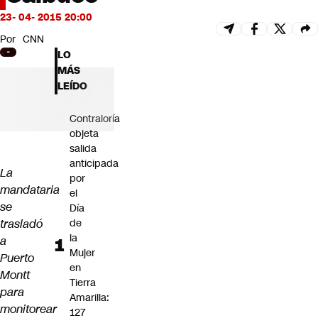
Futuro 360
23- 04- 2015 20:00
Opinión
Por
CNN
LO
MÁS
LEÍDO
Contraloría
objeta
salida
anticipada
La
por
mandataria
el
se
Día
trasladó
de
la
a
Mujer
Puerto
en
Montt
Tierra
para
Amarilla:
monitorear
127