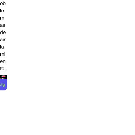
ob
le
m
as
de
ais
la
mi
en
to.