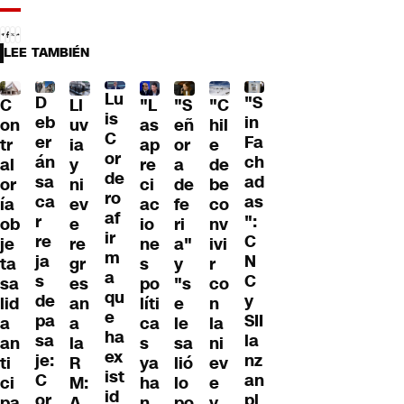
LEE TAMBIÉN
Lu
D
"S
C
Ll
"L
"S
"C
is
eb
in
on
uv
as
eñ
hil
C
er
Fa
tr
ia
ap
or
e
or
án
ch
al
y
re
a
de
de
sa
ad
or
ni
ci
de
be
ro
ca
as
ía
ev
ac
fe
co
af
r
":
ob
e
io
ri
nv
ir
re
C
je
re
ne
a"
ivi
m
ja
N
ta
gr
s
y
r
a
s
C
sa
es
po
"s
co
qu
de
y
lid
an
líti
e
n
e
pa
SII
a
a
ca
le
la
ha
sa
la
an
la
s
sa
ni
ex
je:
nz
ti
R
ya
lió
ev
ist
C
an
ci
M:
ha
lo
e
id
or
pl
pa
A
n
po
y