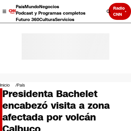
País
Mundo
Negocios
Radio
Podcast y Programas completos
CNN
Futuro 360
Cultura
Servicios
País
Mundo
Negocios
Inicio
País
Presidenta Bachelet
Deportes
Programas completos
encabezó visita a zona
Cultura
Servicios
afectada por volcán
Bits
CNN Data
Calbuco
CNN tiempo