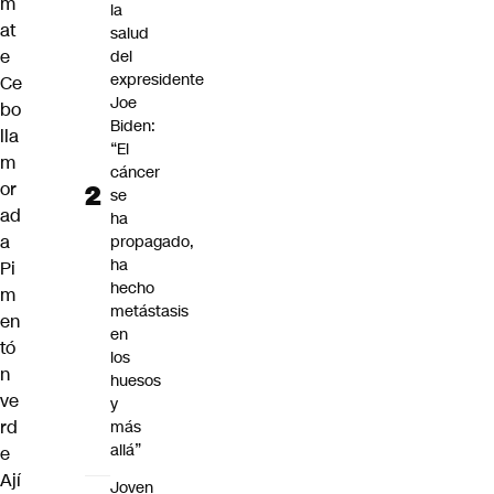
m
la
at
salud
e
del
expresidente
Ce
Joe
bo
Biden:
lla
“El
m
cáncer
or
se
ad
ha
a
propagado,
ha
Pi
hecho
m
metástasis
en
en
tó
los
n
huesos
ve
y
rd
más
allá”
e
Ají
Joven