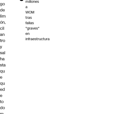
millones
go
a
de
WOM
lim
tras
ón,
fallas
cil
"graves"
en
an
infraestructura
tro
y
sal
ha
sta
qu
e
qu
ed
e
to
do
m