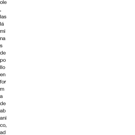
ole
,
las
lá
mi
na
s
de
po
llo
en
for
m
a
de
ab
ani
co,
ad