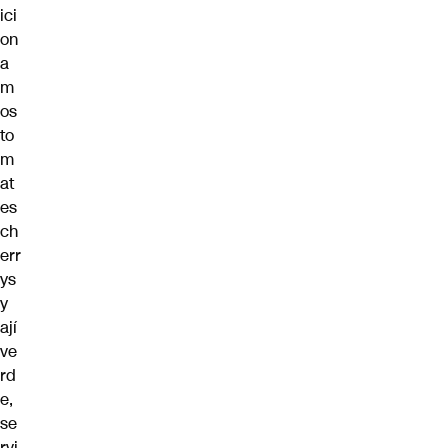
ici
on
a
m
os
to
m
at
es
ch
err
ys
y
ají
ve
rd
e,
se
rvi