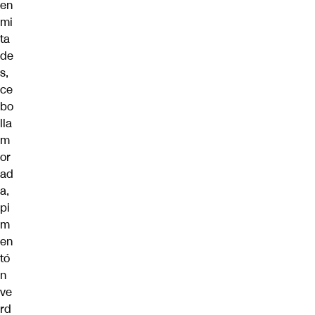
en
mi
ta
de
s,
ce
bo
lla
m
or
ad
a,
pi
m
en
tó
n
ve
rd