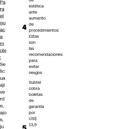
de
Pa
estética
ra
ante
el
aumento
gu
de
ac
procedimientos:
Estas
a
son
m
las
ole
recomendaciones
:
para
Se
evitar
lic
riesgos
ua
Subtel
ají
cobra
ve
boletas
rd
de
e,
garantía
ajo
por
US$
s,
13,9
ju