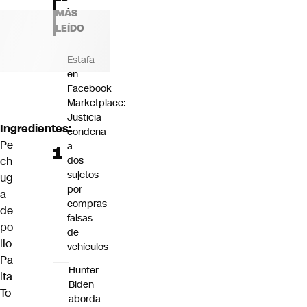
Futuro 360
MÁS
Opinión
LEÍDO
Estafa
en
Facebook
Marketplace:
Justicia
Ingredientes:
condena
Pe
a
ch
dos
sujetos
ug
por
a
compras
de
falsas
po
de
llo
vehículos
Pa
Hunter
lta
Biden
To
aborda