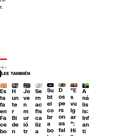
r.
LEE TAMBIÉN
D
Su
"E
H
Jo
Se
A
Es
os
bt
s
un
ve
rn
ná
ta
pe
el
vu
te
n
ac
lis
fa
rs
co
lg
r
m
fis
is:
en
on
br
ar
Bi
ur
ca
Inf
Fa
as
a
":
de
ió
liz
an
ce
fal
bo
Hi
n
tr
a
ti
bo