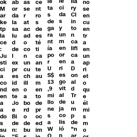
le
le
lla
ab
as
ce
no
ok
ci
ta
ry
or
se
nt
se
M
da
s
Cl
da
r
ro
en
ar
s
de
in
la
at
s
cu
ke
y
ga
to
sa
ac
de
en
tp
un
ra
n
lu
ad
es
tr
la
m
nt
ca
d
o
té
a
ce
en
ía
lifi
de
co
ti
en
:
or
po
ca
l
n
ca
un
Ju
en
r
a
ex
un
an
ap
sti
ri
U
D
pr
cu
te
ri
ci
es
S$
on
es
ch
au
et
a
go
13
al
id
ill
m
o
co
vit
,9
d
en
o
en
qu
nd
al
mi
Tr
te
a
to
e
en
de
llo
u
Jo
bo
de
él
a
ja
ne
m
e
rd
pr
mi
a
co
s
p
Bi
o
oc
s
do
lis
a
de
de
de
ed
m
s
ió
W
"n
n:
bu
im
o
su
n
O
ar
“E
s
ie
cr
je