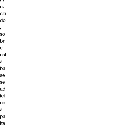
ez
cla
do
,
so
br
e
est
a
ba
se
se
ad
ici
on
a
pa
lta