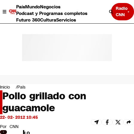
País
Mundo
Negocios
Radio
Podcast y Programas completos
CNN
Futuro 360
Cultura
Servicios
País
Mundo
Negocios
Inicio
País
Pollo grillado con
Deportes
Programas completos
guacamole
Cultura
Servicios
22- 02- 2012 10:45
Bits
CNN Data
Por
CNN
CNN tiempo
LO