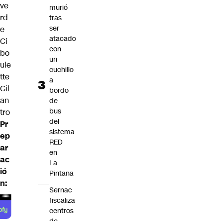
ve
murió
rd
tras
ser
e
atacado
Ci
con
bo
un
ule
cuchillo
tte
a
Cil
bordo
an
de
bus
tro
del
Pr
sistema
ep
RED
ar
en
ac
La
ió
Pintana
n:
Sernac
fiscaliza
centros