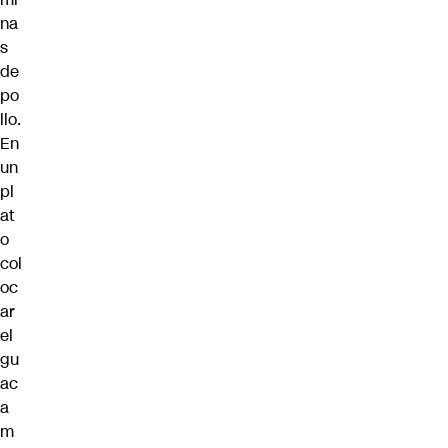
na
s
de
po
llo.
En
un
pl
at
o
col
oc
ar
el
gu
ac
a
m