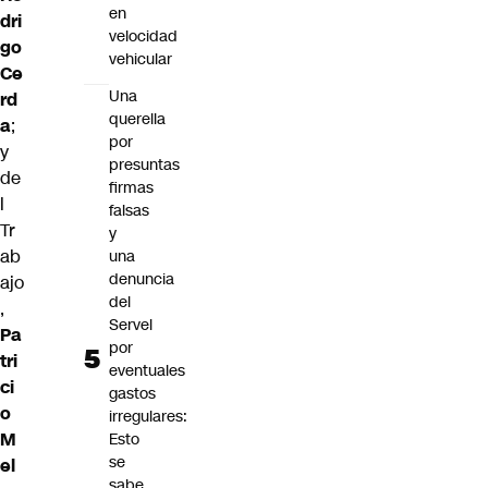
en
dri
velocidad
go
vehicular
Ce
Una
rd
querella
a
;
por
y
presuntas
de
firmas
l
falsas
Tr
y
ab
una
denuncia
ajo
del
,
Servel
Pa
por
tri
eventuales
ci
gastos
o
irregulares:
M
Esto
se
el
sabe