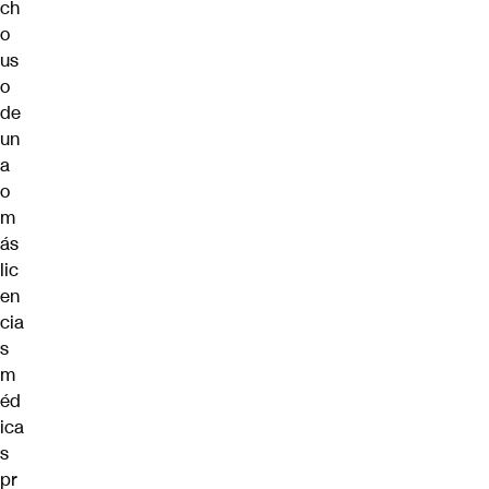
ch
o
us
o
de
un
a
o
m
ás
lic
en
cia
s
m
éd
ica
s
pr