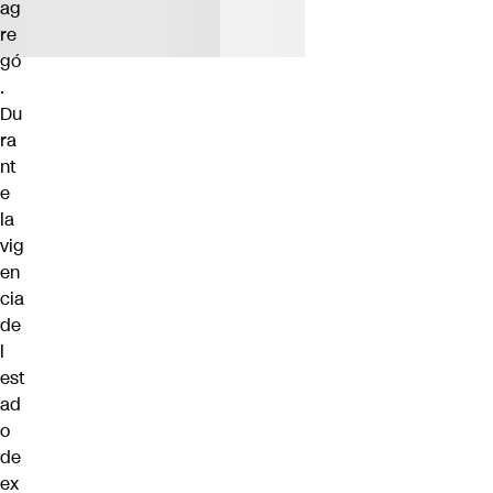
ag
re
gó
.
Du
ra
nt
e
la
vig
en
cia
de
l
est
ad
o
de
ex