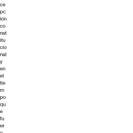
ce
pc
ión
co
nst
itu
cio
nal
y
en
el
tie
m
po
qu
e
fu
er
e