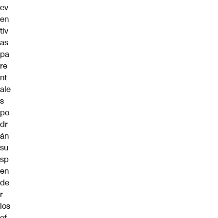
ev
en
tiv
as
pa
re
nt
ale
s
po
dr
án
su
sp
en
de
r
los
ef