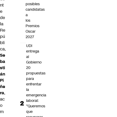
posibles
nt
candidatas
e
a
de
los
la
Premios
Re
Oscar
pú
2027
bli
UDI
ca,
entrega
Se
al
ba
Gobierno
sti
20
propuestas
án
para
Pi
enfrentar
ñe
la
ra
,
emergencia
ac
laboral:
o
“Queremos
m
que