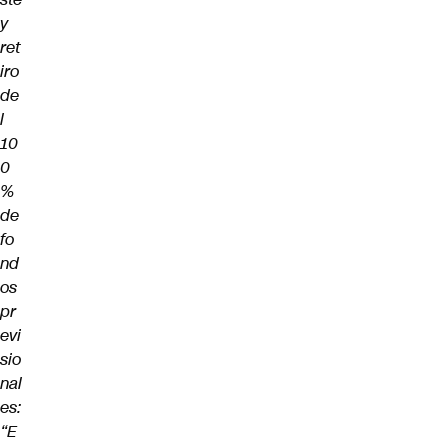
y
ret
iro
de
l
10
0
%
de
fo
nd
os
pr
evi
sio
nal
es:
“E