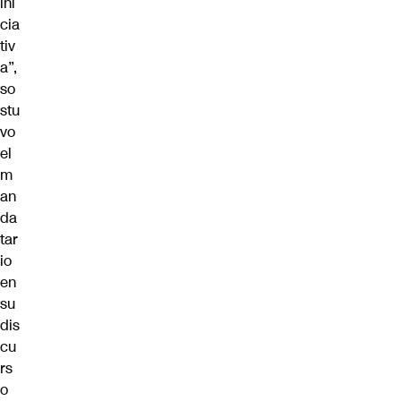
ini
cia
tiv
a”,
so
stu
vo
el
m
an
da
tar
io
en
su
dis
cu
rs
o