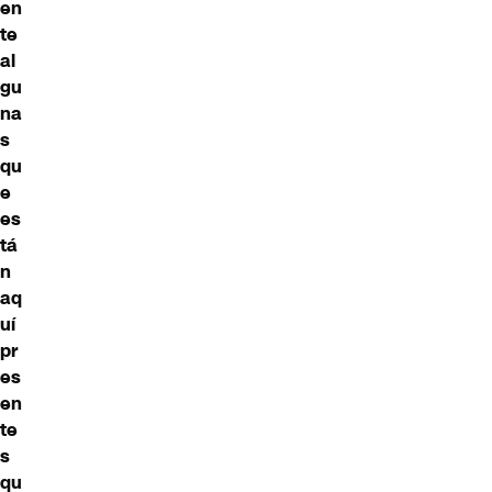
en
te
al
gu
na
s
qu
e
es
tá
n
aq
uí
pr
es
en
te
s
qu