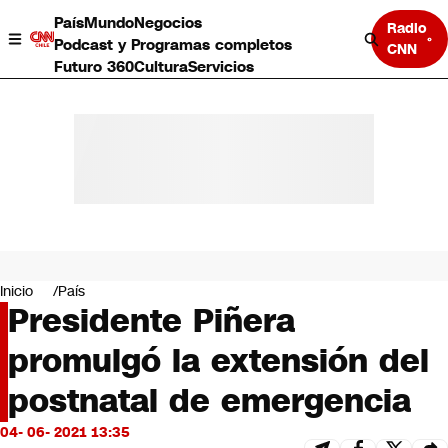
País
Mundo
Negocios
Radio
Podcast y Programas completos
CNN
Futuro 360
Cultura
Servicios
País
Mundo
Negocios
Inicio
País
Presidente Piñera
Deportes
Programas completos
promulgó la extensión del
Cultura
Servicios
postnatal de emergencia
Bits
CNN Data
04- 06- 2021 13:35
CNN tiempo