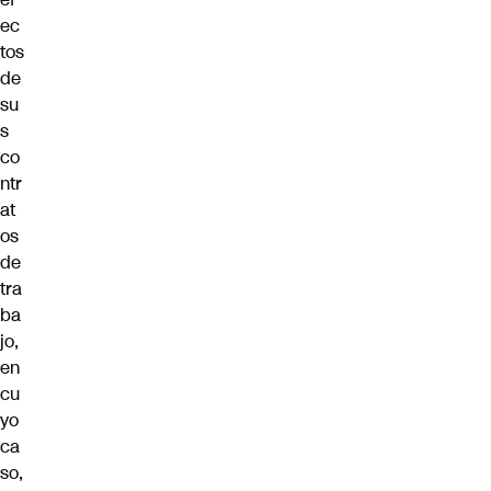
ec
tos
de
su
s
co
ntr
at
os
de
tra
ba
jo,
en
cu
yo
ca
so,