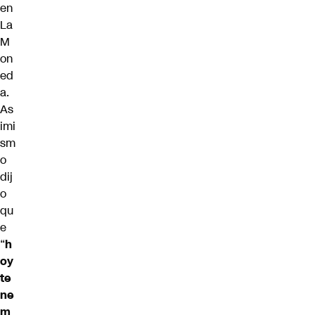
en
La
M
on
ed
a.
As
imi
sm
o
dij
o
qu
e
“
h
oy
te
ne
m