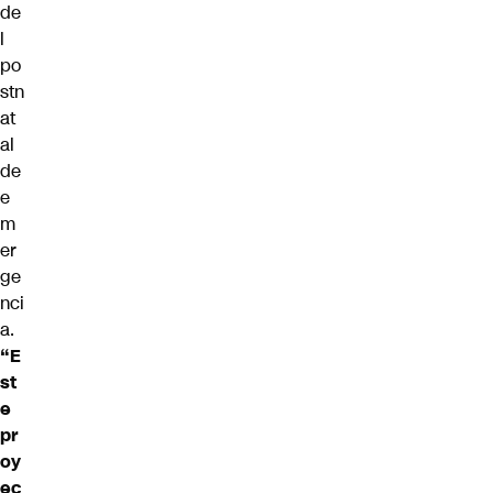
de
l
po
stn
at
al
de
e
m
er
ge
nci
a.
“E
st
e
pr
oy
ec