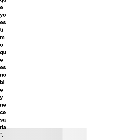
e
yo
es
ti
m
o
qu
e
es
no
bl
e
y
ne
ce
sa
ria
”,