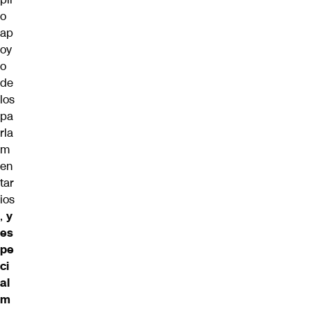
o
ap
oy
o
de
los
pa
rla
m
en
tar
ios
,
y
es
pe
ci
al
m