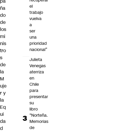
recuperar
pa
el
ña
trabajo
do
vuelva
de
a
los
ser
mi
una
nis
prioridad
nacional”
tro
s
Julieta
de
Venegas
la
aterriza
en
M
Chile
uje
para
r y
presentar
la
su
Eq
libro
ui
“Norteña.
da
Memorias
de
d