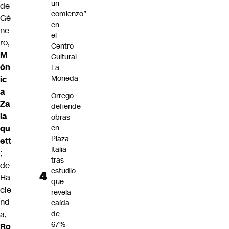
un
de
comienzo”
Gé
en
ne
el
ro,
Centro
M
Cultural
ón
La
Moneda
ic
a
Orrego
Za
defiende
la
obras
qu
en
Plaza
ett
Italia
;
tras
de
estudio
Ha
que
cie
revela
nd
caída
a,
de
67%
Ro