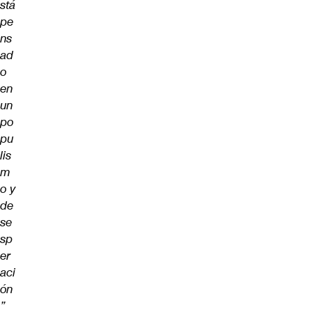
stá
pe
ns
ad
o
en
un
po
pu
lis
m
o y
de
se
sp
er
aci
ón
”