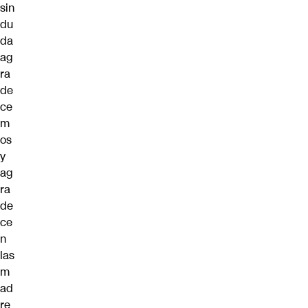
sin
du
da
ag
ra
de
ce
m
os
y
ag
ra
de
ce
n
las
m
ad
re