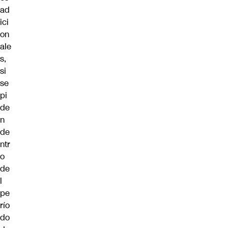
ad
ici
on
ale
s,
si
se
pi
de
n
de
ntr
o
de
l
pe
río
do