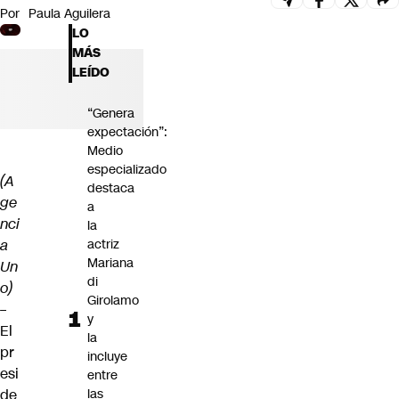
Por
Paula Aguilera
Futuro 360
LO
Opinión
MÁS
LEÍDO
“Genera
expectación”:
Medio
especializado
(A
destaca
ge
a
nci
la
a
actriz
Mariana
Un
di
o)
Girolamo
–
y
El
la
pr
incluye
esi
entre
de
las