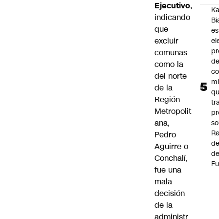
Ejecutivo
,
Ka
indicando
Bi
que
es
excluir
el
pr
comunas
d
como la
co
del norte
mi
de la
q
Región
tr
Metropolit
pr
ana,
so
Re
Pedro
de
Aguirre o
de
Conchalí,
Fu
fue una
mala
decisión
de la
administr