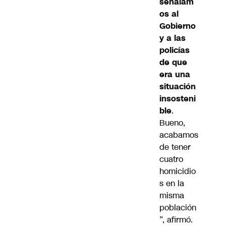
señalam
os al
Gobierno
y a las
policías
de que
era una
situación
insosteni
ble
.
Bueno,
acabamos
de tener
cuatro
homicidio
s en la
misma
población
”, afirmó.