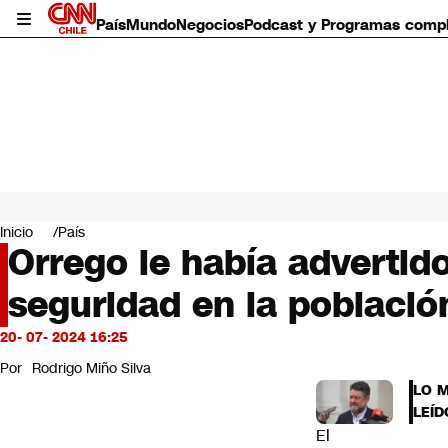
País
Mundo
Negocios
Podcast y Programas comp
País
Mundo
Inicio
País
Negocios
Orrego le había advertido
Deportes
seguridad en la poblaci
Programas completos
Cultura
Servicios
20- 07- 2024 16:25
Bits
Por
Rodrigo Miño Silva
CNN Data
LO 
CNN tiempo
LEÍD
Futuro 360
El
Opinión