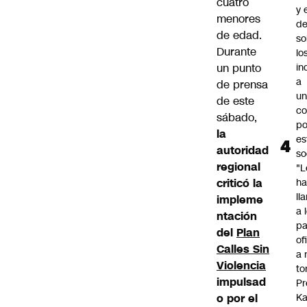
cuatro
y 
menores
d
de edad.
so
Durante
lo
un punto
in
a
de prensa
un
de este
c
sábado,
po
la
es
autoridad
so
regional
"L
criticó la
ha
ll
impleme
a 
ntación
pa
del
Plan
of
Calles Sin
a 
Violencia
to
impulsad
Pr
o por el
Ka