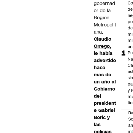
gobernad
Co
de
or de la
ne
Región
po
Metropolit
de
ana,
mi
Claudio
mi
Orrego
,
en
le había
Pu
Na
advertido
Ca
hace
es
más de
si
un año al
pa
Gobierno
y r
del
m
president
ti
e Gabriel
Ra
Boric y
So
las
an
policías
in