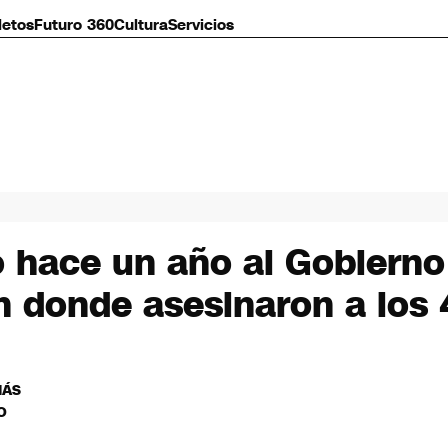
letos
Futuro 360
Cultura
Servicios
 hace un año al Gobierno 
ón donde asesinaron a los
MÁS
O