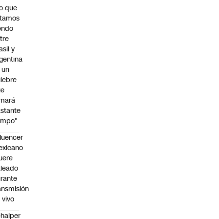
o que
stamos
endo
tre
asil y
gentina
 un
iebre
ue
omará
stante
empo"
fluencer
exicano
uere
leado
rante
ansmisión
 vivo
halper