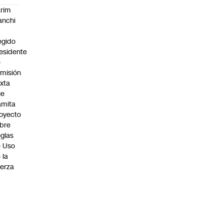
rim
anchi
egido
esidente
e
misión
xta
ue
amita
oyecto
bre
glas
 Uso
 la
erza