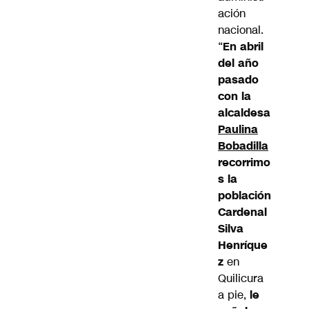
ación
nacional.
“
En abril
del año
pasado
con la
alcaldesa
Paulina
Bobadilla
recorrimo
s la
población
Cardenal
Silva
Henríque
z
en
Quilicura
a pie,
le