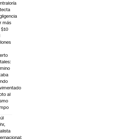
ntraloría
tecta
gligencia
r más
 $10
l
llones
erto
tales:
mino
taba
endo
vimentado
oto al
ismo
empo
úl
hr,
alista
ternacional: