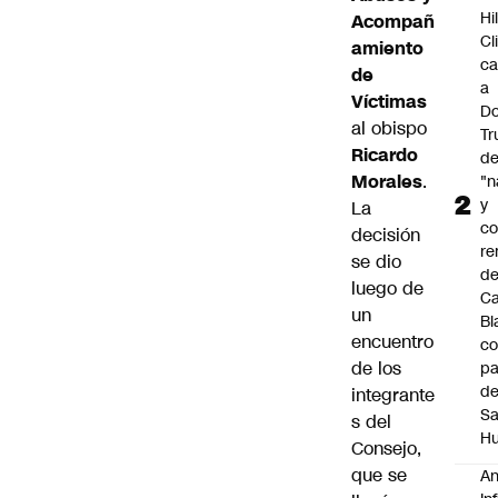
Hi
Acompañ
Cl
amiento
ca
de
a
Víctimas
Do
al obispo
T
Ricardo
d
Morales
.
"n
y
La
c
decisión
re
se dio
de
luego de
C
un
Bl
encuentro
co
de los
pa
d
integrante
S
s del
Hu
Consejo,
que se
An