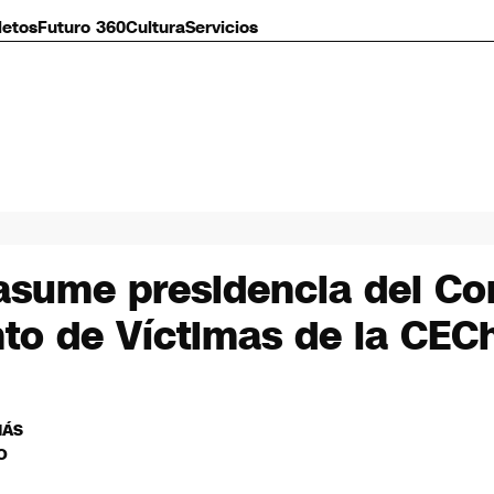
letos
Futuro 360
Cultura
Servicios
asume presidencia del Co
o de Víctimas de la CEC
MÁS
O