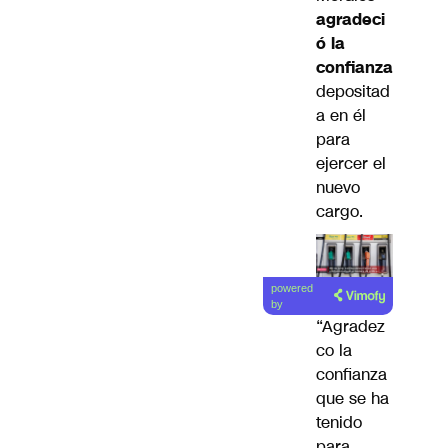
agradeci
ó la
confianza
depositad
a en él
para
ejercer el
nuevo
cargo.
powered
by
“Agradez
co la
confianza
que se ha
tenido
para