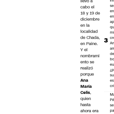
In
llevó a
se
cabo el
en
18 y 19 de
en
diciembre
ap
en la
qu
localidad
m
de Chada,
cr
An
en Paine.
a
Y el
de
nombrami
bo
ento se
eu
realizó
¿p
porque
su
Ana
es
cr
María
Celis
,
M
quien
Pi
hasta
se
ahora era
pa