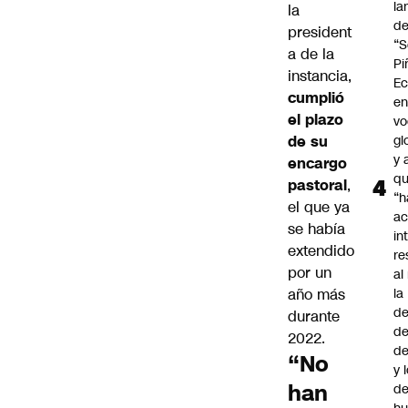
la
la
d
president
“S
a de la
Pi
instancia,
Ec
cumplió
en
el plazo
vo
de su
gl
y 
encargo
q
pastoral
,
“h
el que ya
ac
se había
in
extendido
re
por un
al
año más
la
de
durante
de
2022.
d
“No
y 
han
de