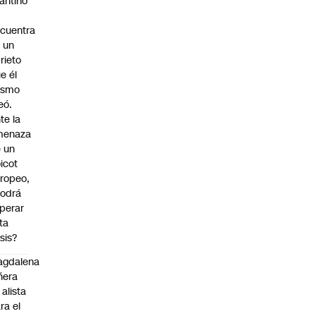
fantino
cuentra
 un
rieto
e él
ismo
eó.
te la
menaza
 un
icot
ropeo,
odrá
perar
ta
isis?
agdalena
ñera
 alista
ra el