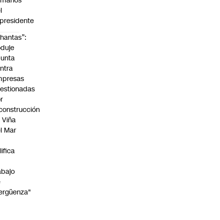
umanos”
l
presidente
hantas”:
duje
unta
ntra
mpresas
estionadas
r
construcción
 Viña
l Mar
lifica
abajo
e
ergüenza"