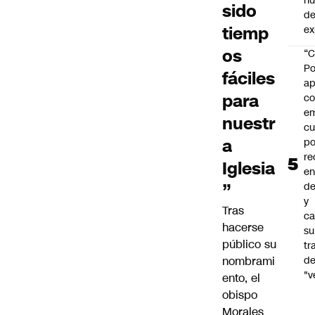
h
sido
de
tiemp
ex
os
“C
Po
fáciles
ap
para
co
e
nuestr
cu
a
po
re
Iglesia
en
”
de
y
Tras
ca
hacerse
su
público su
tr
nombrami
d
"v
ento, el
obispo
Morales