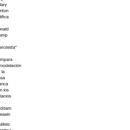
llary
inton
lifica
nald
rump
e
arcisista"
ompara
modelación
 la
asa
anca
n los
lacios
e
addam
ssein
álisis: