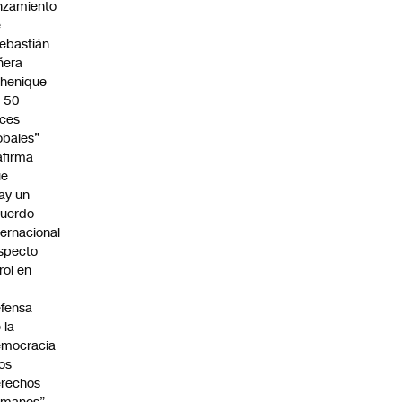
nzamiento
e
ebastián
ñera
henique
 50
ces
obales”
afirma
ue
ay un
uerdo
ternacional
specto
 rol en
fensa
 la
emocracia
los
rechos