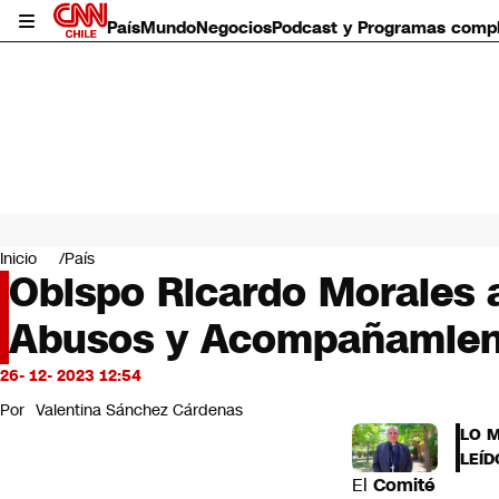
País
Mundo
Negocios
Podcast y Programas comp
País
Mundo
Inicio
País
Negocios
Obispo Ricardo Morales 
Deportes
Abusos y Acompañamient
Programas completos
Cultura
Servicios
26- 12- 2023 12:54
Bits
Por
Valentina Sánchez Cárdenas
CNN Data
LO 
CNN tiempo
LEÍD
Futuro 360
El
Comité
Opinión