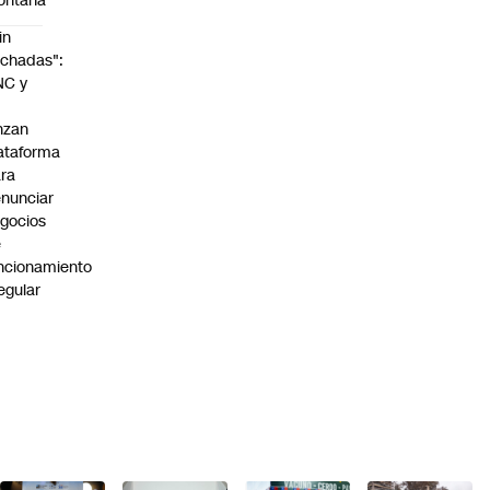
ontaña
in
chadas":
NC y
nzan
ataforma
ra
nunciar
gocios
e
ncionamiento
regular