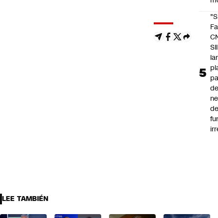
m
"S
Fa
C
SII
la
pl
pa
de
ne
d
fu
ir
LEE TAMBIÉN