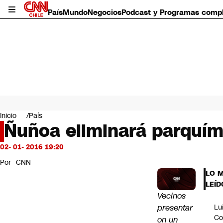
País
Mundo
Negocios
Podcast y Programas comp
País
Mundo
Inicio
País
Negocios
Ñuñoa eliminará parquíme
Deportes
Programas completos
02- 01- 2016 19:20
Cultura
Por
CNN
Servicios
LO 
Bits
LEÍD
CNN Data
Vecinos
CNN tiempo
presentar
Lu
Futuro 360
Co
on un
Opinión