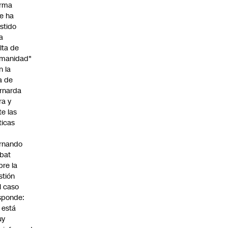
irma
e ha
istido
a
alta de
manidad"
n la
ja de
rnarda
ra y
te las
íticas
rnando
bat
bre la
stión
l caso
sponde:
l está
uy