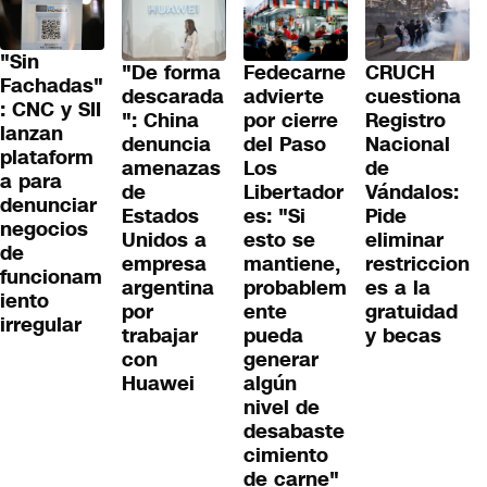
"Sin
"De forma
Fedecarne
CRUCH
Fachadas"
descarada
advierte
cuestiona
: CNC y SII
": China
por cierre
Registro
lanzan
denuncia
del Paso
Nacional
plataform
amenazas
Los
de
a para
de
Libertador
Vándalos:
denunciar
Estados
es: "Si
Pide
negocios
Unidos a
esto se
eliminar
de
empresa
mantiene,
restriccion
funcionam
argentina
probablem
es a la
iento
por
ente
gratuidad
irregular
trabajar
pueda
y becas
con
generar
Huawei
algún
nivel de
desabaste
cimiento
de carne"