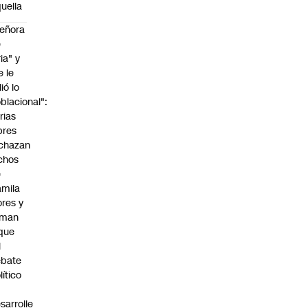
uella
eñora
e
ria" y
e le
lió lo
blacional":
rias
bres
chazan
chos
e
mila
ores y
aman
que
l
ebate
lítico
sarrolle