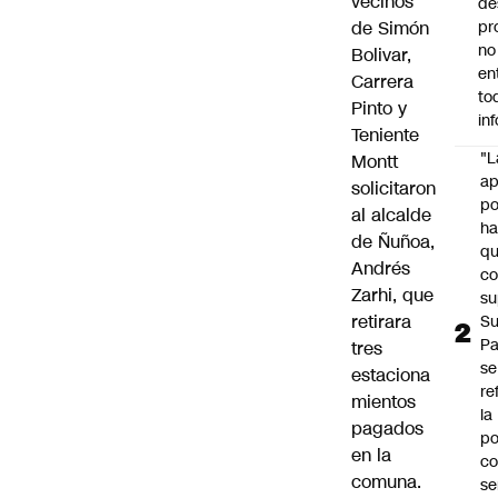
vecinos
de
de Simón
pr
no
Bolivar,
en
Carrera
to
Pinto y
in
Teniente
"L
Montt
ap
solicitaron
po
al alcalde
h
de Ñuñoa,
q
Andrés
c
Zarhi, que
su
retirara
Su
P
tres
se
estaciona
re
mientos
la
pagados
po
en la
co
comuna.
se