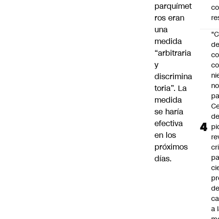
parquímet
c
ros eran
re
una
"C
medida
d
“arbitraria
co
y
co
ni
discrimina
n
toria”. La
pa
medida
Ce
se haría
de
efectiva
pi
en los
re
próximos
cr
pa
días.
ci
pr
d
c
a 