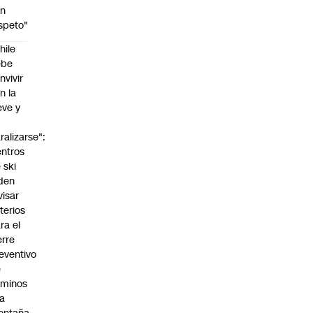
on
speto"
hile
ebe
nvivir
n la
eve y
o
ralizarse":
ntros
 ski
den
visar
iterios
ra el
erre
eventivo
e
aminos
la