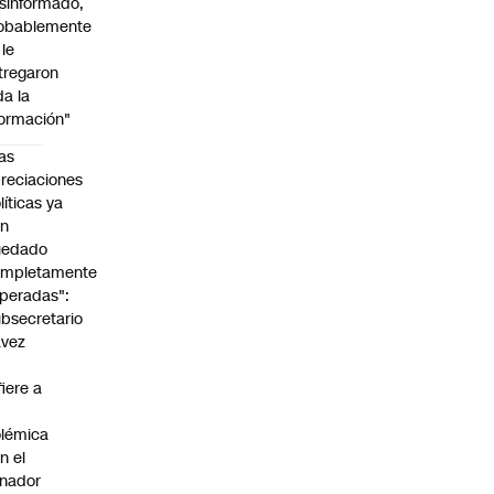
sinformado,
obablemente
 le
tregaron
da la
formación"
as
reciaciones
líticas ya
an
uedado
ompletamente
peradas":
bsecretario
avez
fiere a
lémica
n el
nador