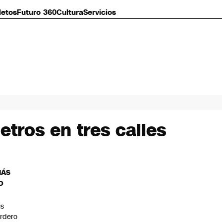
letos
Futuro 360
Cultura
Servicios
tros en tres calles
MÁS
O
is
rdero