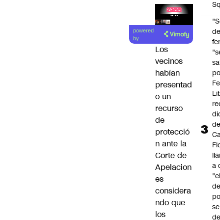
Sq
"S
Lea el
d
powered
artículo
by
fe
Los
"s
vecinos
sa
habían
po
Fe
presentad
Li
o un
re
recurso
di
de
d
protecció
Ca
n ante la
Fl
Corte de
ll
a 
Apelacion
"e
es
d
considera
po
ndo que
se
los
de