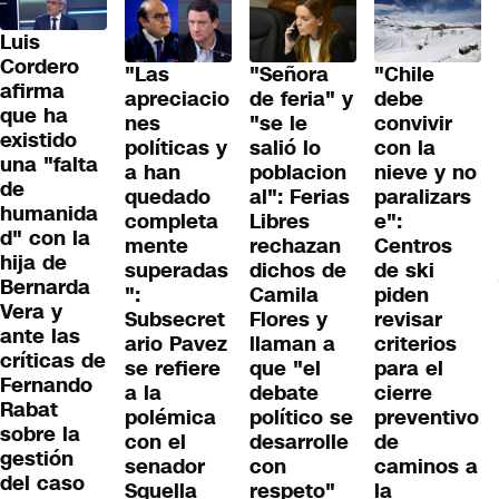
Luis
Cordero
"Las
"Señora
"Chile
afirma
apreciacio
de feria" y
debe
que ha
nes
"se le
convivir
existido
políticas y
salió lo
con la
una "falta
a han
poblacion
nieve y no
de
quedado
al": Ferias
paralizars
humanida
completa
Libres
e":
d" con la
mente
rechazan
Centros
hija de
superadas
dichos de
de ski
Bernarda
":
Camila
piden
Vera y
Subsecret
Flores y
revisar
ante las
ario Pavez
llaman a
criterios
críticas de
se refiere
que "el
para el
Fernando
a la
debate
cierre
Rabat
polémica
político se
preventivo
sobre la
con el
desarrolle
de
gestión
senador
con
caminos a
del caso
Squella
respeto"
la