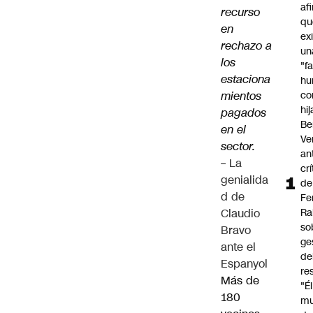
af
recurso
qu
en
ex
rechazo a
un
los
"f
estaciona
hu
mientos
co
hi
pagados
Be
en el
Ve
sector.
an
–
La
cr
genialida
de
d de
Fe
Claudio
Ra
so
Bravo
ge
ante el
de
Espanyol
re
Más de
"É
180
m