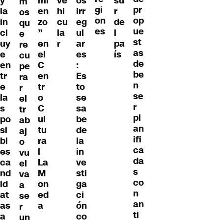
y
mi
ve
os
su
m
gi
pr
la
en
hi
irr
r
os
on
op
in
zo
cu
eg
de
qu
es
ue
cl
”
la
ul
l
e
st
uy
en
r
ar
pa
re
as
e
el
es
ís
cu
de
en
C
:
pe
be
tr
en
Es
ra
n
e
tr
to
r
se
la
o
se
el
r
s
C
sa
tr
pl
po
ul
be
ab
an
si
tu
de
aj
ifi
bl
ra
la
o
ca
es
l
in
vu
da
ca
La
ve
el
s
nd
M
sti
va
co
id
on
ga
a
n
at
ed
ci
se
an
as
a
ón
r
ti
a
co
un