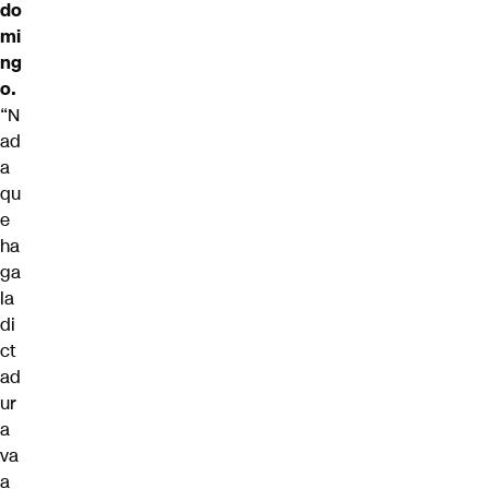
do
mi
ng
o.
“N
ad
a
qu
e
ha
ga
la
di
ct
ad
ur
a
va
a