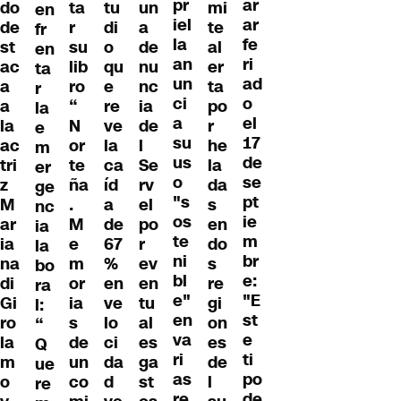
pr
ar
do
ta
tu
un
mi
en
iel
ar
de
r
di
a
te
fr
la
fe
st
su
o
de
al
en
an
ri
ac
lib
qu
nu
er
ta
un
ad
a
ro
e
nc
ta
r
ci
o
a
“
re
ia
po
la
a
el
la
N
ve
de
r
e
su
17
ac
or
la
l
he
m
us
de
tri
te
ca
Se
la
er
o
se
z
ña
íd
rv
da
ge
"s
pt
M
.
a
el
s
nc
os
ie
ar
M
de
po
en
ia
te
m
ia
e
67
r
do
la
ni
br
na
m
%
ev
s
bo
bl
e:
di
or
en
en
re
ra
e"
"E
Gi
ia
ve
tu
gi
l:
en
st
ro
s
lo
al
on
“
va
e
la
de
ci
es
es
Q
ri
ti
m
un
da
ga
de
ue
as
po
o
co
d
st
l
re
re
de