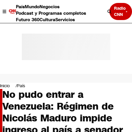
País
Mundo
Negocios
Radio
Podcast y Programas completos
CNN
Futuro 360
Cultura
Servicios
País
Mundo
Negocios
Inicio
País
No pudo entrar a
Deportes
Programas completos
Venezuela: Régimen de
Cultura
Servicios
Nicolás Maduro impide
Bits
CNN Data
ingreso al país a senador
CNN tiempo