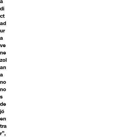
a
di
ct
ad
ur
a
ve
ne
zol
an
a
no
no
s
de
jó
en
tra
r”,