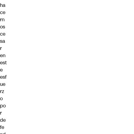
ha
ce
rn
os
ce
sa
r
en
est
e
esf
ue
rz
o
po
r
de
fe