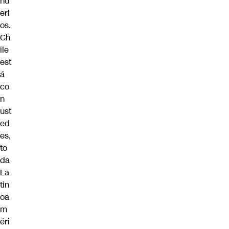
nd
erl
os.
Ch
ile
est
á
co
n
ust
ed
es,
to
da
La
tin
oa
m
éri