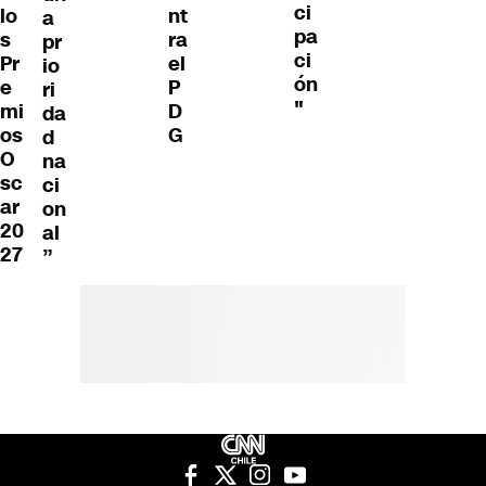
ci
lo
nt
a
pa
s
ra
pr
ci
Pr
el
io
ón
e
P
ri
"
mi
D
da
os
G
d
O
na
sc
ci
ar
on
20
al
27
”