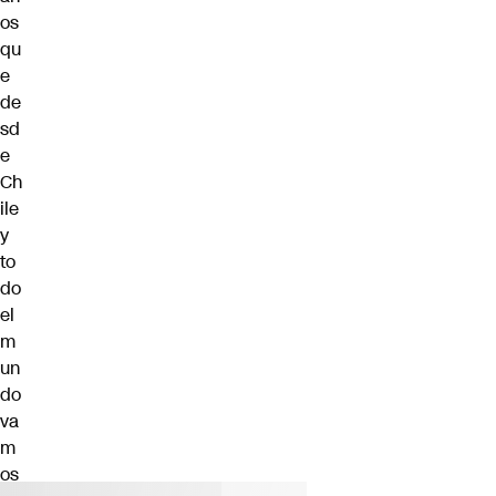
os
qu
e
de
sd
e
Ch
ile
y
to
do
el
m
un
do
va
m
os