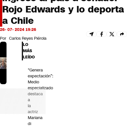
Futuro 360
Rojo Edwards y lo deporta
Opinión
a Chile
26- 07- 2024 19:26
Por
Carlos Reyes Piérola
LO
MÁS
LEÍDO
“Genera
expectación”:
Medio
especializado
destaca
a
la
actriz
Mariana
di