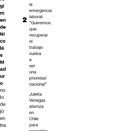
la
gi
emergencia
m
laboral:
en
“Queremos
de
que
Ni
recuperar
co
el
trabajo
lá
vuelva
s
a
M
ser
ad
una
ur
prioridad
o
nacional”
no
Julieta
lo
Venegas
de
aterriza
jó
en
en
Chile
tra
para