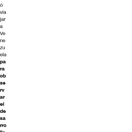
ó
via
jar
a
Ve
ne
zu
ela
pa
ra
ob
se
rv
ar
el
de
sa
rro