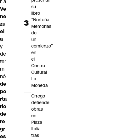
presentar
r a
su
Ve
libro
ne
“Norteña.
zu
Memorias
el
de
a
un
y
comienzo”
en
de
el
ter
Centro
mi
Cultural
nó
La
de
Moneda
po
Orrego
rta
defiende
rlo
obras
de
en
re
Plaza
gr
Italia
tras
es