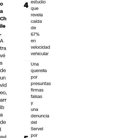
estudio
o
que
a
revela
Ch
caída
ile
de
.
67%
A
en
velocidad
tra
vehicular
vé
s
Una
de
querella
por
un
presuntas
vid
firmas
eo,
falsas
arr
y
ib
una
a
denuncia
de
del
Servel
l
por
avi