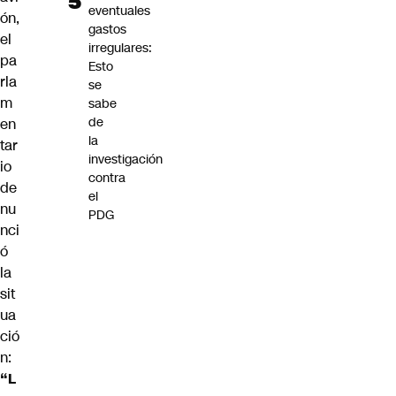
eventuales
ón,
gastos
el
irregulares:
pa
Esto
rla
se
m
sabe
de
en
la
tar
investigación
io
contra
de
el
nu
PDG
nci
ó
la
sit
ua
ció
n:
“L