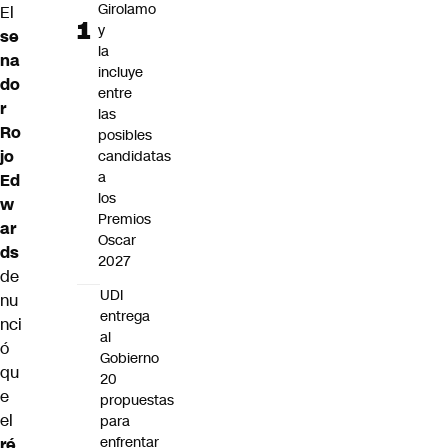
Girolamo
El
y
se
la
na
incluye
do
entre
r
las
Ro
posibles
jo
candidatas
a
Ed
los
w
Premios
ar
Oscar
ds
2027
de
UDI
nu
entrega
nci
al
ó
Gobierno
qu
20
e
propuestas
el
para
enfrentar
ré