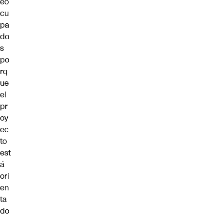
eo
cu
pa
do
s
po
rq
ue
el
pr
oy
ec
to
est
á
ori
en
ta
do