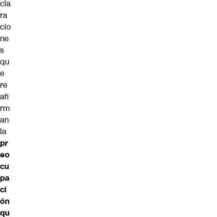
cla
ra
cio
ne
s
qu
e
re
afi
rm
an
la
pr
eo
cu
pa
ci
ón
qu