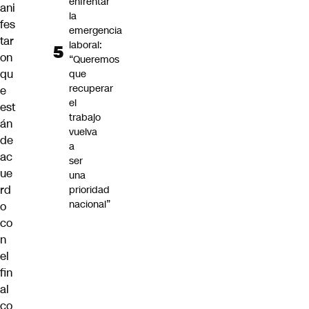
enfrentar
ani
la
fes
emergencia
tar
laboral:
on
“Queremos
qu
que
recuperar
e
el
est
trabajo
án
vuelva
de
a
ac
ser
ue
una
rd
prioridad
nacional”
o
co
n
el
fin
al
co