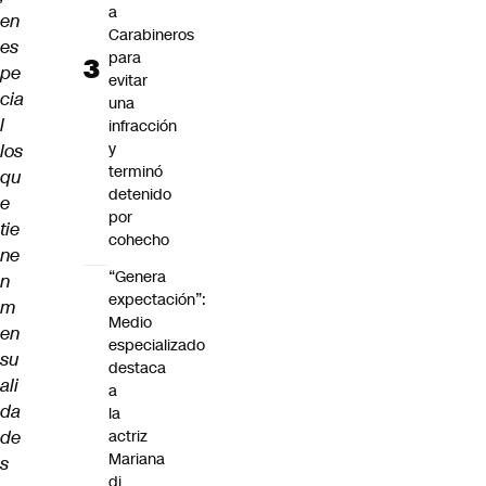
a
en
Carabineros
es
para
pe
evitar
cia
una
l
infracción
y
los
terminó
qu
detenido
e
por
tie
cohecho
ne
“Genera
n
expectación”:
m
Medio
en
especializado
su
destaca
ali
a
da
la
de
actriz
Mariana
s
di