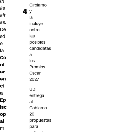
m
Girolamo
ás
y
alt
la
as.
incluye
De
entre
sd
las
posibles
e
candidatas
la
a
Co
los
nf
Premios
er
Oscar
en
2027
ci
UDI
a
entrega
Ep
al
isc
Gobierno
op
20
propuestas
al
para
m