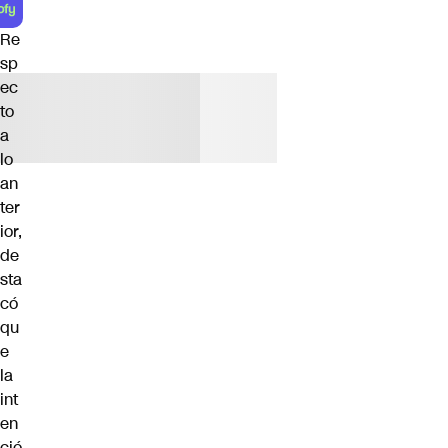
Re
sp
ec
to
a
lo
an
ter
ior,
de
sta
có
qu
e
la
int
en
ció