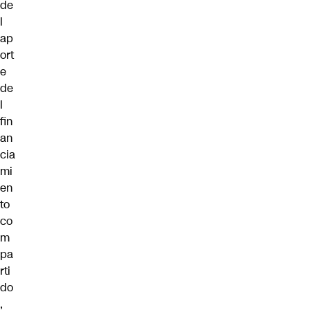
de
l
ap
ort
e
de
l
fin
an
cia
mi
en
to
co
m
pa
rti
do
,