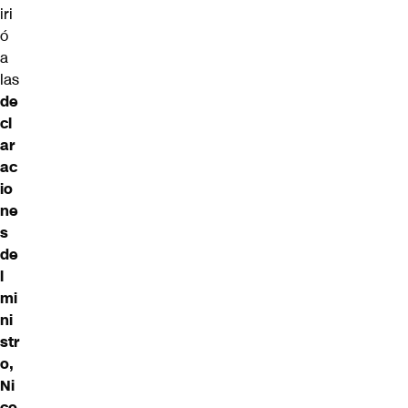
iri
ó
a
las
de
cl
ar
ac
io
ne
s
de
l
mi
ni
str
o,
Ni
co