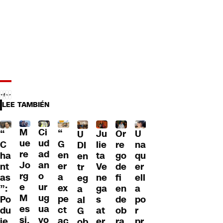
LEE TAMBIÉN
M
Ci
“
Ju
Or
U
“
U
ue
ud
G
lie
re
na
C
DI
re
ad
en
ta
go
qu
ha
en
Jo
an
er
Ve
de
er
nt
tr
rg
o
a
ne
fi
ell
as
eg
e
ur
ex
ga
en
a
”:
a
M
ug
pe
s
de
po
Po
al
es
ua
ct
at
ob
r
du
G
si,
yo
ac
er
ra
pr
je
ob