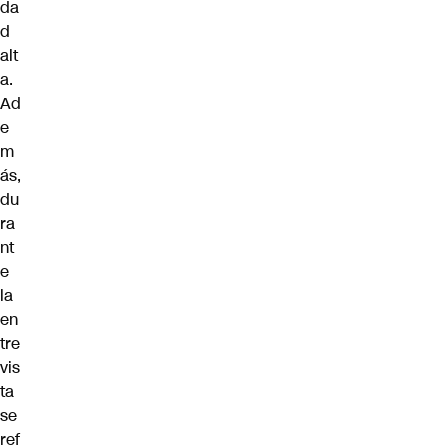
da
d
alt
a.
Ad
e
m
ás,
du
ra
nt
e
la
en
tre
vis
ta
se
ref