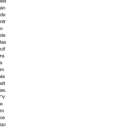
est
án
de
ntr
o
de
las
cif
ra
s
m
ás
alt
as.
“V
e
m
os
qu