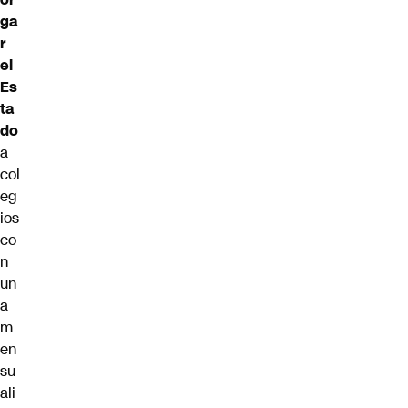
ga
r
el
Es
ta
do
a
col
eg
ios
co
n
un
a
m
en
su
ali