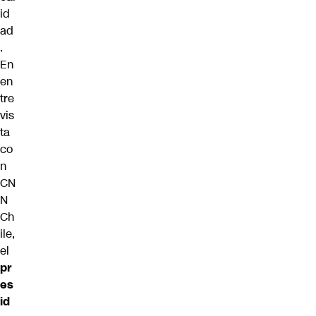
id
ad
.
En
en
tre
vis
ta
co
n
CN
N
Ch
ile,
el
pr
es
id