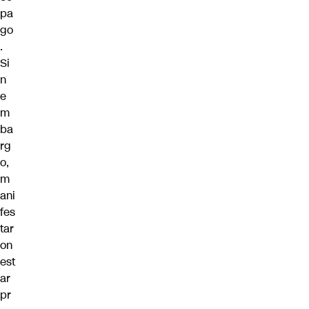
pa
go
.
Si
n
e
m
ba
rg
o,
m
ani
fes
tar
on
est
ar
pr