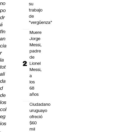
no
su
po
trabajo
de
dr
"vergüenza"
á
fin
Muere
an
Jorge
Messi,
cia
padre
r
de
la
Lionel
tot
Messi,
ali
a
da
los
d
68
años
de
los
Ciudadano
col
uruguayo
eg
ofreció
$60
ios
mil
,