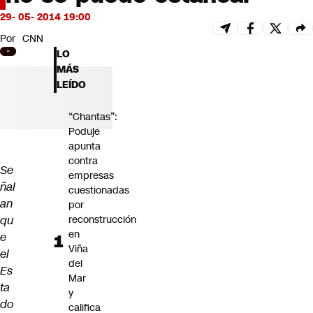
Futuro 360
29- 05- 2014 19:00
Opinión
Por
CNN
LO
MÁS
LEÍDO
“Chantas”:
Poduje
apunta
contra
Se
empresas
ñal
cuestionadas
an
por
qu
reconstrucción
en
e
Viña
el
del
Es
Mar
ta
y
do
califica