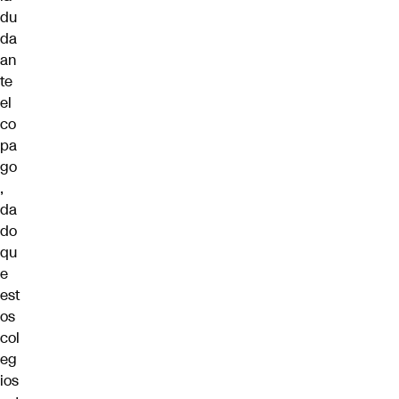
du
da
an
te
el
co
pa
go
,
da
do
qu
e
est
os
col
eg
ios