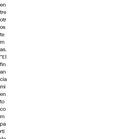
en
tre
otr
os
te
m
as.
“El
fin
an
cia
mi
en
to
co
m
pa
rti
do