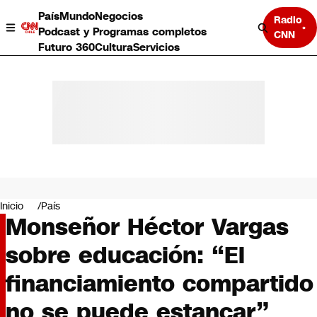
País
Mundo
Negocios
Radio
Podcast y Programas completos
CNN
Futuro 360
Cultura
Servicios
País
Mundo
Negocios
Inicio
País
Monseñor Héctor Vargas
Deportes
Programas completos
sobre educación: “El
Cultura
Servicios
financiamiento compartido
Bits
CNN Data
no se puede estancar”
CNN tiempo