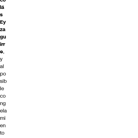
lá
s
Ey
za
gu
irr
e
,
y
al
po
sib
le
co
ng
ela
mi
en
to