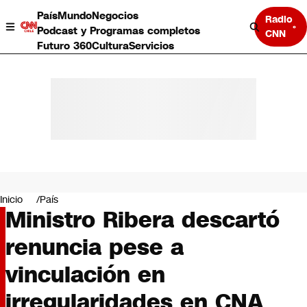
País
Mundo
Negocios
Radio
Podcast y Programas completos
CNN
Futuro 360
Cultura
Servicios
País
Mundo
Negocios
Inicio
País
Ministro Ribera descartó
Deportes
Programas completos
renuncia pese a
Cultura
Servicios
vinculación en
Bits
CNN Data
irregularidades en CNA
CNN tiempo