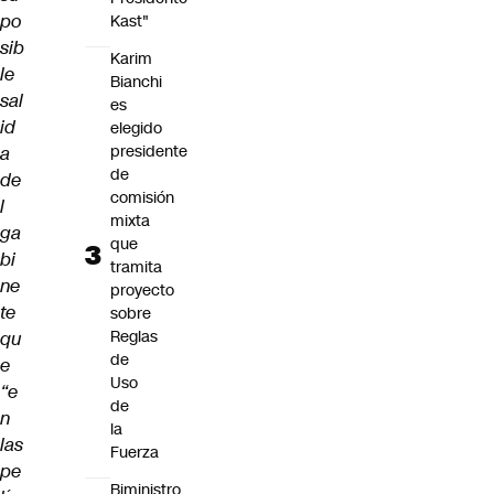
po
Kast"
sib
Karim
le
Bianchi
sal
es
id
elegido
presidente
a
de
de
comisión
l
mixta
ga
que
bi
tramita
ne
proyecto
te
sobre
Reglas
qu
de
e
Uso
“e
de
n
la
las
Fuerza
pe
Biministro