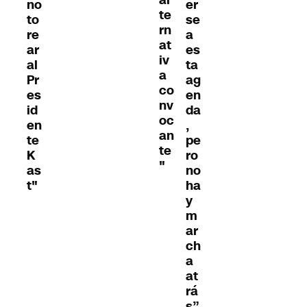
no
er
te
to
se
rn
re
a
at
ar
es
iv
al
ta
a
Pr
ag
co
es
en
nv
id
da
oc
en
,
an
te
pe
te
K
ro
"
as
no
t"
ha
y
m
ar
ch
a
at
rá
s”