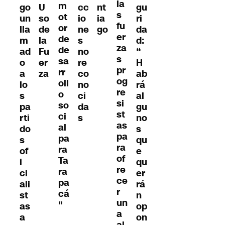
la
m
go
U
cc
gu
nt
s
ot
un
so
io
ri
ia
fu
or
lla
de
ne
da
go
er
de
m
la
s
d:
za
de
ad
Fu
no
“
s
sa
o
er
re
H
pr
rr
a
za
co
ab
og
oll
lo
no
rá
re
o
s
ci
al
si
so
pa
da
gu
st
ci
rti
s
no
as
al
do
s
pa
pa
s
qu
ra
ra
of
e
of
Ta
i
qu
re
ra
ci
er
ce
pa
ali
rá
r
cá
st
n
un
"
as
op
a
a
on
al