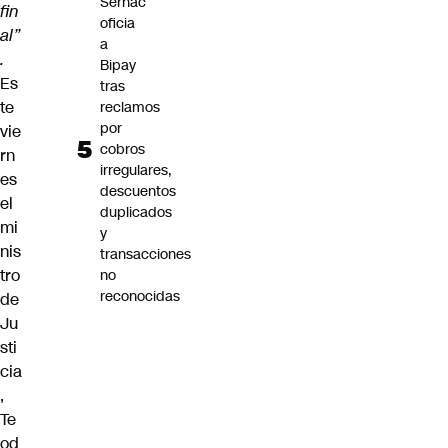
Sernac
fin
oficia
al”
a
.
Bipay
Es
tras
te
reclamos
por
vie
cobros
rn
irregulares,
es
descuentos
el
duplicados
mi
y
nis
transacciones
tro
no
reconocidas
de
Ju
sti
cia
,
Te
od