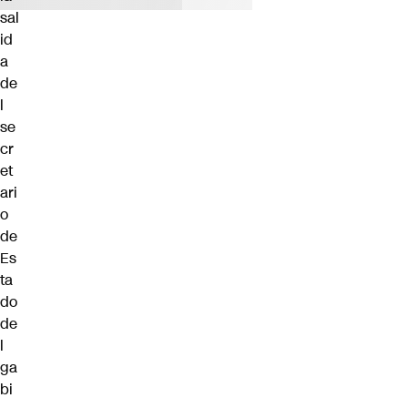
sal
id
a
de
l
se
cr
et
ari
o
de
Es
ta
do
de
l
ga
bi