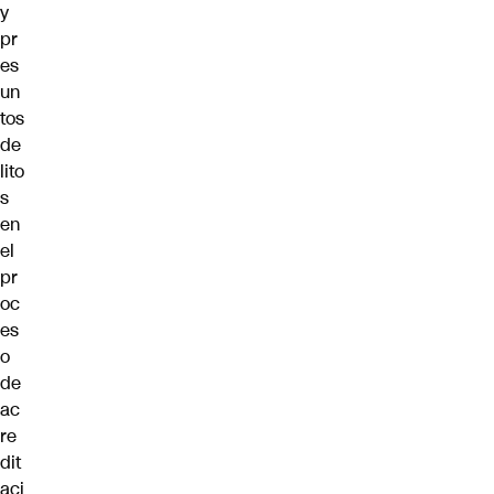
y
pr
es
un
tos
de
lito
s
en
el
pr
oc
es
o
de
ac
re
dit
aci