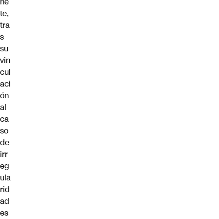
ne
te,
tra
s
su
vin
cul
aci
ón
al
ca
so
de
irr
eg
ula
rid
ad
es