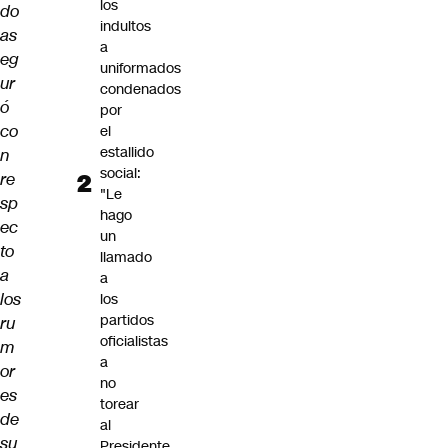
los
do
indultos
as
a
eg
uniformados
ur
condenados
ó
por
co
el
estallido
n
social:
re
"Le
sp
hago
ec
un
to
llamado
a
a
los
los
partidos
ru
oficialistas
m
a
or
no
es
torear
de
al
su
Presidente