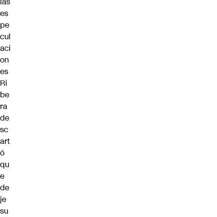
las
es
pe
cul
aci
on
es
Ri
be
ra
de
sc
art
ó
qu
e
de
je
su