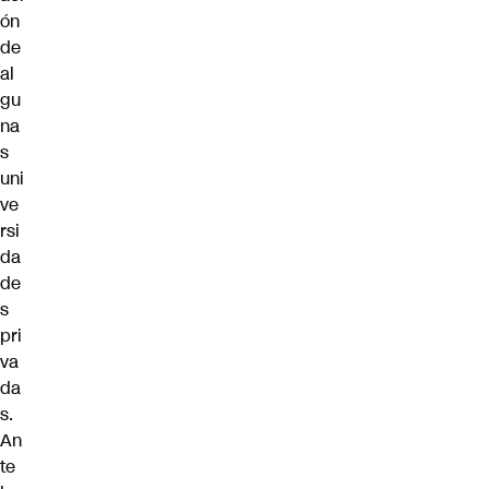
ón
de
al
gu
na
s
uni
ve
rsi
da
de
s
pri
va
da
s.
An
te