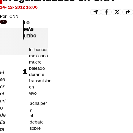
Futuro 360
14- 12- 2012 16:06
Opinión
Por
CNN
LO
MÁS
LEÍDO
Influencer
mexicano
muere
baleado
El
durante
se
transmisión
cr
en
et
vivo
ari
Schalper
o
y
de
el
Es
debate
sobre
ta