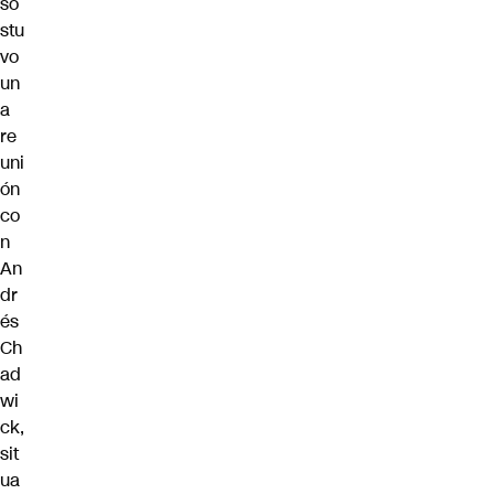
so
stu
vo
un
a
re
uni
ón
co
n
An
dr
és
Ch
ad
wi
ck,
sit
ua