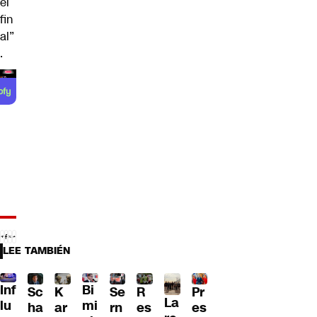
el
fin
al”
.
LEE TAMBIÉN
Inf
Bi
Sc
K
Se
Pr
R
La
lu
mi
ha
ar
rn
es
es