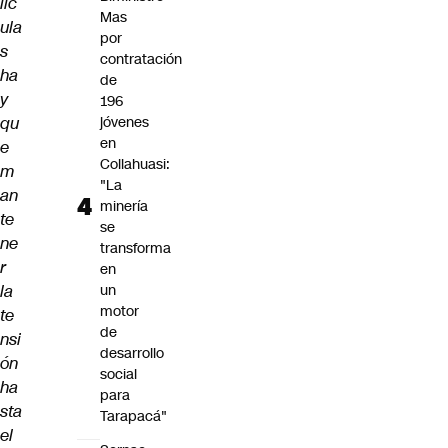
líc
Mas
ula
por
s
contratación
ha
de
y
196
qu
jóvenes
en
e
Collahuasi:
m
"La
an
minería
te
se
ne
transforma
r
en
la
un
motor
te
de
nsi
desarrollo
ón
social
ha
para
sta
Tarapacá"
el