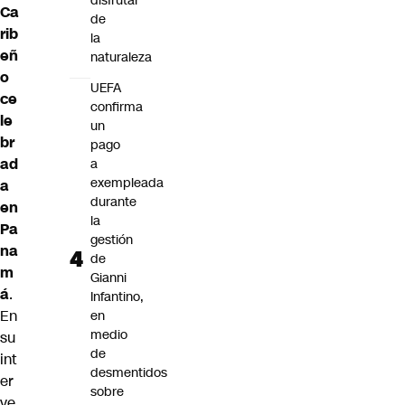
disfrutar
Ca
de
rib
la
eñ
naturaleza
o
UEFA
ce
confirma
le
un
br
pago
ad
a
exempleada
a
durante
en
la
Pa
gestión
na
de
m
Gianni
á
.
Infantino,
En
en
medio
su
de
int
desmentidos
er
sobre
ve