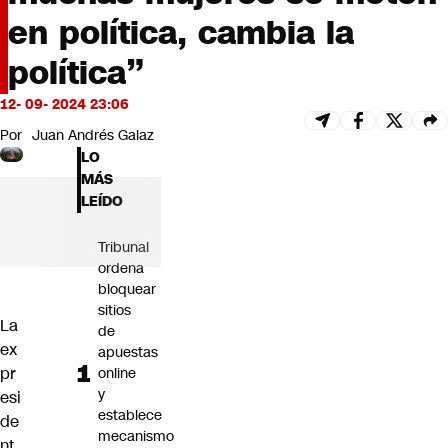
Futuro 360
en política, cambia la
Opinión
política”
12- 09- 2024 23:06
Por
Juan Andrés Galaz
LO
MÁS
LEÍDO
Tribunal
ordena
bloquear
sitios
La
de
ex
apuestas
pr
online
y
esi
establece
de
mecanismo
nt