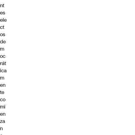
nt
es
ele
ct
os
de
m
oc
rát
ica
m
en
te
co
mi
en
za
n