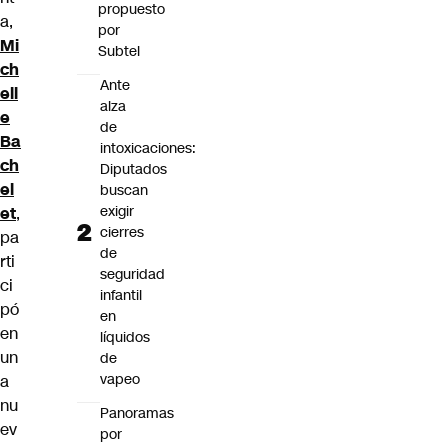
propuesto
a,
por
Mi
Subtel
ch
Ante
ell
alza
e
de
Ba
intoxicaciones:
ch
Diputados
el
buscan
exigir
et
,
cierres
pa
de
rti
seguridad
ci
infantil
pó
en
en
líquidos
un
de
vapeo
a
nu
Panoramas
ev
por