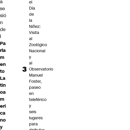
a
el
Día
se
de
sió
la
n
Niñez:
de
Visita
l
al
Pa
Zoológico
rla
Nacional
y
m
al
en
Observatorio
to
Manuel
La
Foster,
tin
paseo
oa
en
m
teleférico
y
eri
seis
ca
lugares
no
para
y