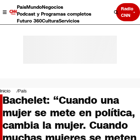
País
Mundo
Negocios
Radio
Podcast y Programas completos
CNN
Futuro 360
Cultura
Servicios
País
Mundo
Negocios
Inicio
País
Bachelet: “Cuando una
Deportes
Programas completos
mujer se mete en política,
Cultura
Servicios
cambia la mujer. Cuando
Bits
CNN Data
muchas mujeres se meten
CNN tiempo