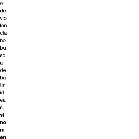
o
de
vio
len
cia
no
bu
sc
a
de
ba
tir
id
ea
s,
si
no
m
en