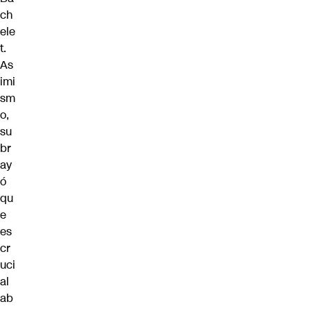
ch
ele
t.
As
imi
sm
o,
su
br
ay
ó
qu
e
es
cr
uci
al
ab