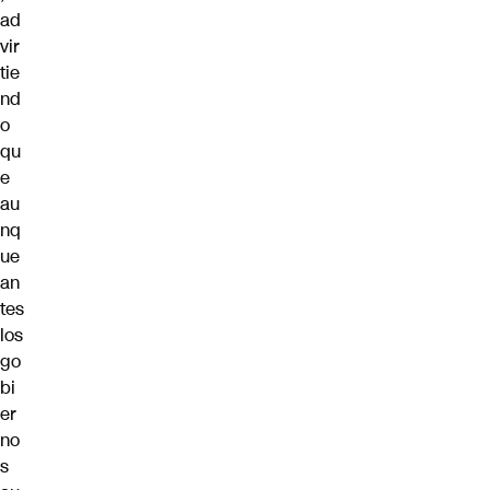
ad
vir
tie
nd
o
qu
e
au
nq
ue
an
tes
los
go
bi
er
no
s