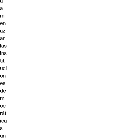
a
a
m
en
az
ar
las
ins
tit
uci
on
es
de
m
oc
rát
ica
s
un