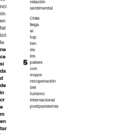
relación
nci
sentimental
ón
Chile
en
llega
fat
al
izó
top
la
ten
ne
de
los
ce
países
si
con
da
mayor
d
recuperación
de
del
in
turismo
cr
internacional
postpandemia
e
m
en
tar