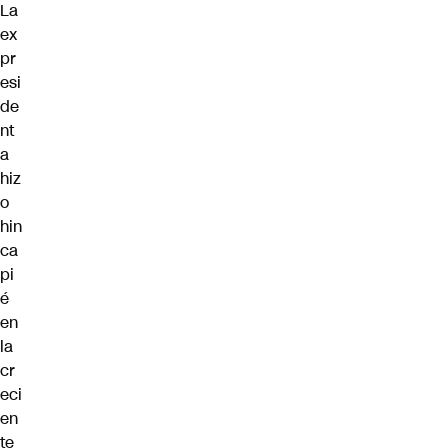
La
ex
pr
esi
de
nt
a
hiz
o
hin
ca
pi
é
en
la
cr
eci
en
te