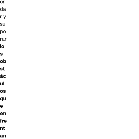
or
da
r y
su
pe
rar
lo
s
ob
st
ác
ul
os
qu
e
en
fre
nt
an