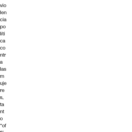
vio
len
cia
po
líti
ca
co
ntr
a
las
m
uje
re
s,
ta
nt
o
“of