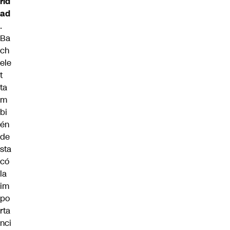
rid
ad
.
Ba
ch
ele
t
ta
m
bi
én
de
sta
có
la
im
po
rta
nci