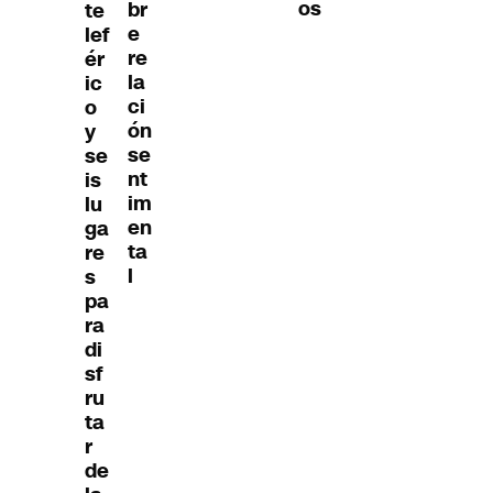
os
br
te
e
lef
re
ér
la
ic
ci
o
ón
y
se
se
nt
is
im
lu
en
ga
ta
re
l
s
pa
ra
di
sf
ru
ta
r
de