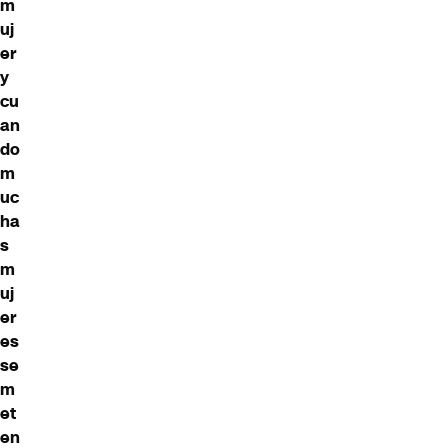
m
uj
er
y
cu
an
do
m
uc
ha
s
m
uj
er
es
se
m
et
en