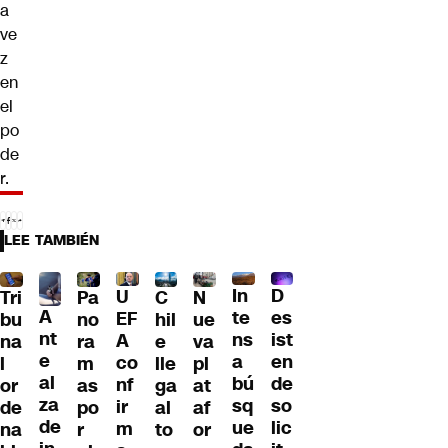
a
ve
z
en
el
po
de
r.
LEE TAMBIÉN
D
In
U
Tri
Pa
C
N
A
es
te
EF
bu
no
hil
ue
nt
ist
ns
A
na
ra
e
va
e
en
a
co
l
m
lle
pl
al
de
bú
nf
or
as
ga
at
za
so
sq
ir
de
po
al
af
de
lic
ue
m
na
r
to
or