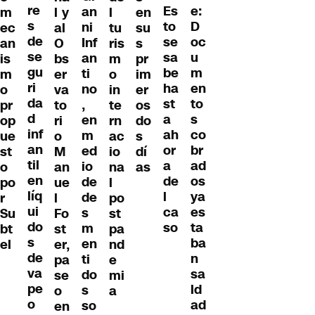
re
e:
Es
an
m
l y
l
en
s
D
to
ni
ec
al
tu
su
de
oc
se
Inf
an
O
ris
s
se
u
sa
an
is
bs
m
pr
gu
m
be
ti
m
er
o
im
ri
en
ha
no
o
va
in
er
da
to
st
,
pr
to
te
os
d
s
a
en
op
ri
rn
do
inf
co
ah
m
ue
o
ac
s
an
br
or
ed
st
M
io
dí
til
ad
a
io
o
an
na
as
en
os
de
de
po
ue
l
líq
ya
l
de
r
l
po
ui
es
ca
s
Su
Fo
st
do
ta
so
m
bt
st
pa
s
ba
en
el
er,
nd
de
n
ti
pa
e
va
sa
do
se
mi
pe
ld
s
o
a
o
ad
so
en