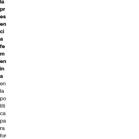
la
pr
es
en
ci
a
fe
m
en
in
a
en
la
po
líti
ca
pa
ra
for