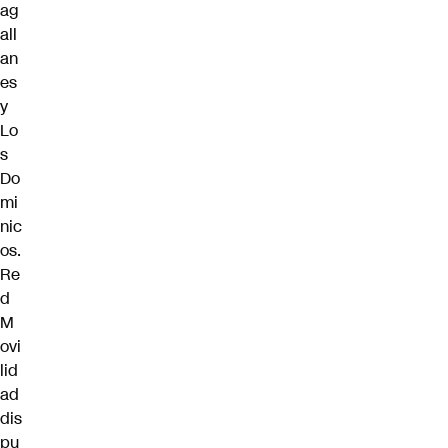
ag
all
an
es
y
Lo
s
Do
mi
nic
os.
Re
d
M
ovi
lid
ad
dis
pu