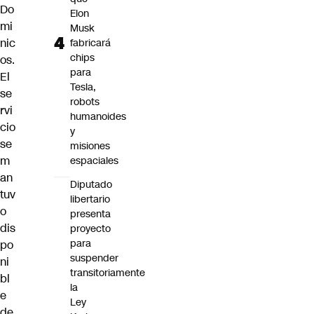
Do
Elon
mi
Musk
nic
fabricará
chips
os.
para
El
Tesla,
se
robots
rvi
humanoides
cio
y
se
misiones
m
espaciales
an
Diputado
tuv
libertario
o
presenta
dis
proyecto
para
po
suspender
ni
transitoriamente
bl
la
e
Ley
de