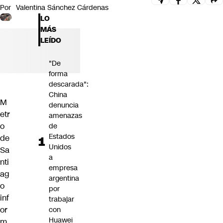
Por
Valentina Sánchez Cárdenas
Futuro 360
LO
Opinión
MÁS
LEÍDO
"De
forma
descarada":
China
M
denuncia
etr
amenazas
o
de
Estados
de
Unidos
Sa
a
nti
empresa
ag
argentina
o
por
inf
trabajar
or
con
Huawei
m