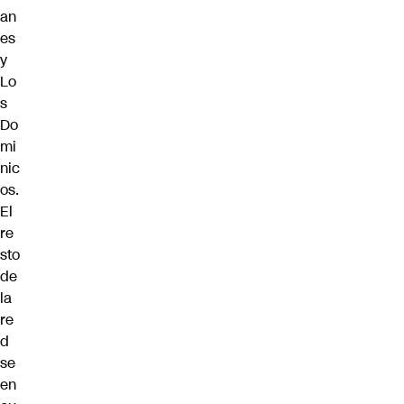
an
es
y
Lo
s
Do
mi
nic
os.
El
re
sto
de
la
re
d
se
en