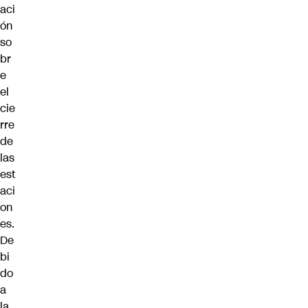
aci
ón
so
br
e
el
cie
rre
de
las
est
aci
on
es.
De
bi
do
a
la