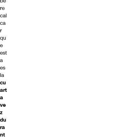
be
re
cal
ca
r
qu
e
est
a
es
la
cu
art
a
ve
z
du
ra
nt