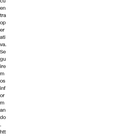
cu
en
tra
op
er
ati
va.
Se
gu
ire
m
os
inf
or
m
an
do
.
htt