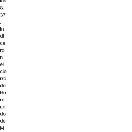
las
8:
37
,
in
di
ca
ro
n
el
cie
rre
de
He
rn
an
do
de
M