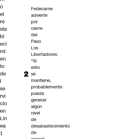
ó
Fedecarne
el
advierte
re
por
cierre
sta
del
bl
Paso
eci
Los
mi
Libertadores:
en
"Si
to
esto
de
se
mantiene,
l
probablemente
se
pueda
rvi
generar
cio
algún
en
nivel
Lín
de
ea
desabastecimiento
de
1