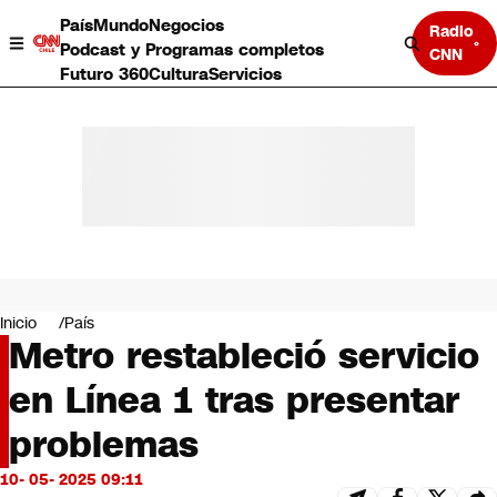
País
Mundo
Negocios
Radio
Podcast y Programas completos
CNN
Futuro 360
Cultura
Servicios
País
Mundo
Negocios
Inicio
País
Metro restableció servicio
Deportes
Programas completos
en Línea 1 tras presentar
Cultura
Servicios
problemas
Bits
CNN Data
10- 05- 2025 09:11
CNN tiempo