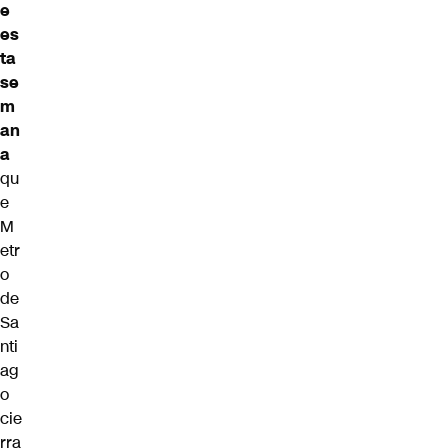
e
es
ta
se
m
an
a
qu
e
M
etr
o
de
Sa
nti
ag
o
cie
rra