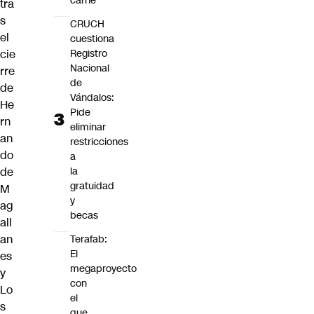
carne"
tra
s
CRUCH
el
cuestiona
Registro
cie
Nacional
rre
de
de
Vándalos:
He
Pide
rn
eliminar
an
restricciones
do
a
la
de
gratuidad
M
y
ag
becas
all
an
Terafab:
El
es
megaproyecto
y
con
Lo
el
s
que