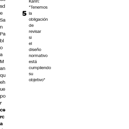
Karin:
sd
"Tenemos
e
la
obligación
Sa
de
n
revisar
Pa
si
bl
el
o
diseño
a
normativo
M
está
cumpliendo
an
su
qu
objetivo"
eh
ue
po
r
ce
rc
a