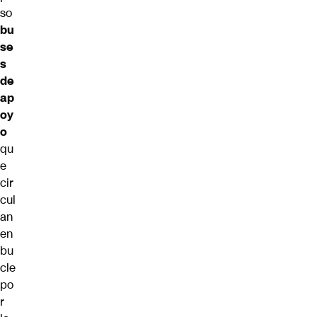
so
bu
se
s
de
ap
oy
o
qu
e
cir
cul
an
en
bu
cle
po
r