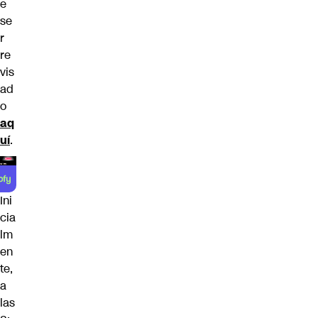
e
se
r
re
vis
ad
o
aq
uí
.
Ini
cia
lm
en
te,
a
las