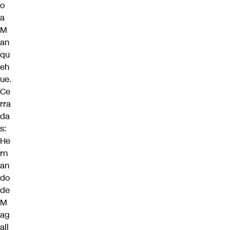
o
a
M
an
qu
eh
ue.
Ce
rra
da
s:
He
rn
an
do
de
M
ag
all