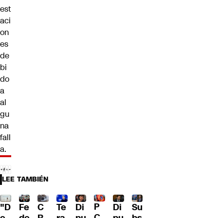
est
aci
on
es
de
bi
do
a
al
gu
na
fall
a.
LEE TAMBIÉN
P
"D
Fe
C
Te
Di
Di
Su
C
e
de
R
ra
pu
pu
bs