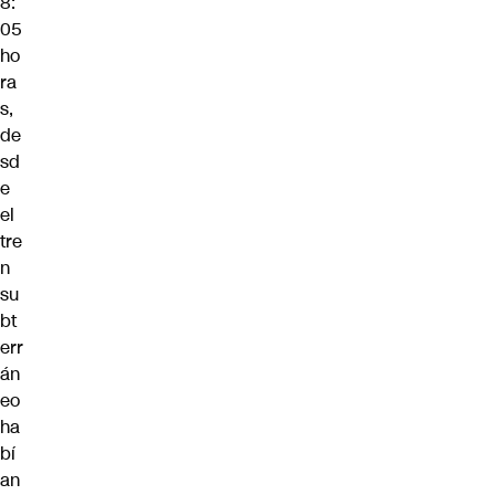
8:
05
ho
ra
s,
de
sd
e
el
tre
n
su
bt
err
án
eo
ha
bí
an