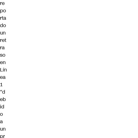
re
po
rta
do
un
ret
ra
so
en
Lín
ea
1
“d
eb
id
o
a
un
pr