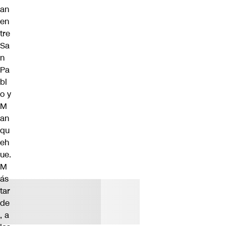
an
en
tre
Sa
n
Pa
bl
o y
M
an
qu
eh
ue.
M
ás
tar
de
, a