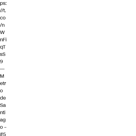
ps:
//t.
co
/n
W
nFi
qT
sS
9
—
M
etr
o
de
Sa
nti
ag
o –
#5