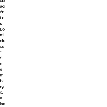
est
aci
ón
Lo
s
Do
mi
nic
os
”.
Si
n
e
m
ba
rg
o,
a
las