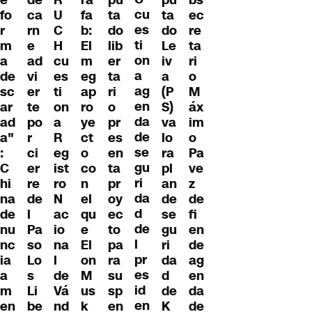
cu
fo
ca
U
fa
ta
ta
ec
es
r
rn
C
b:
do
do
re
ti
m
e
H
El
lib
Le
ta
on
a
ad
cu
m
er
iv
ri
a
de
vi
es
eg
ta
a
o
ag
sc
er
ti
ap
ri
(P
M
en
ar
te
on
ro
o
S)
áx
da
ad
po
a
ye
pr
va
im
de
a"
r
R
ct
es
lo
o
se
:
ci
eg
o
en
ra
Pa
gu
C
er
ist
co
ta
pl
ve
ri
hi
re
ro
n
pr
an
z
da
na
de
N
el
oy
de
de
d
de
l
ac
qu
ec
se
fi
de
nu
Pa
io
e
to
gu
en
l
nc
so
na
El
pa
ri
de
pr
ia
Lo
l
on
ra
da
ag
es
a
s
de
M
su
d
en
id
m
Li
Vá
us
sp
de
da
en
en
be
nd
k
en
K
de