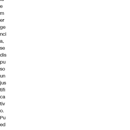
e
m
er
ge
nci
a,
se
dis
pu
so
un
jus
tifi
ca
tiv
o.
Pu
ed