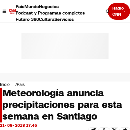
País
Mundo
Negocios
Radio
Podcast y Programas completos
CNN
Futuro 360
Cultura
Servicios
País
Mundo
Negocios
Inicio
País
Meteorología anuncia
Deportes
Programas completos
precipitaciones para esta
Cultura
Servicios
semana en Santiago
Bits
CNN Data
21- 08- 2018 17:46
CNN tiempo