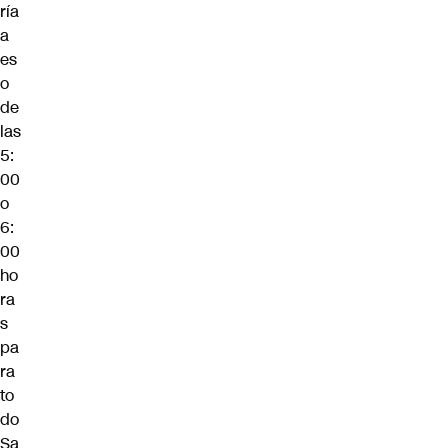
ría
a
es
o
de
las
5:
00
o
6:
00
ho
ra
s
pa
ra
to
do
Sa