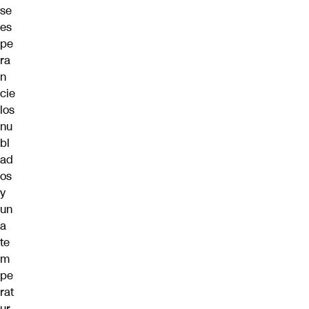
se
es
pe
ra
n
cie
los
nu
bl
ad
os
y
un
a
te
m
pe
rat
ur