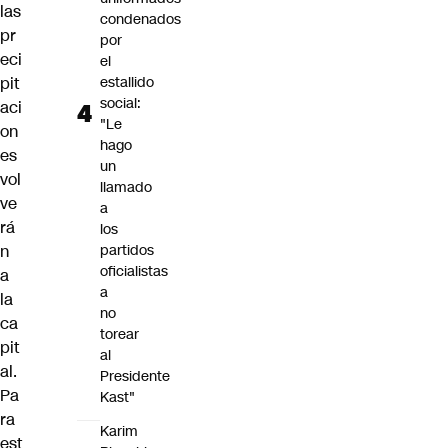
las
condenados
pr
por
eci
el
pit
estallido
social:
aci
"Le
on
hago
es
un
vol
llamado
ve
a
rá
los
n
partidos
oficialistas
a
a
la
no
ca
torear
pit
al
al.
Presidente
Pa
Kast"
ra
Karim
est