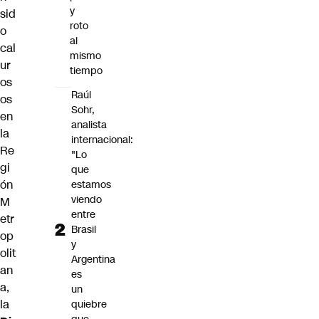
y
sid
roto
o
al
cal
mismo
ur
tiempo
os
Raúl
os
Sohr,
en
analista
la
internacional:
Re
"Lo
gi
que
ón
estamos
viendo
M
entre
etr
Brasil
op
y
olit
Argentina
an
es
a,
un
la
quiebre