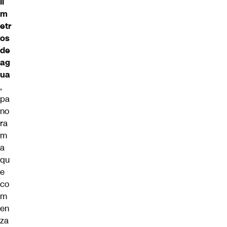
lí
m
etr
os
de
ag
ua
,
pa
no
ra
m
a
qu
e
co
m
en
za