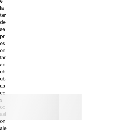
e
la
tar
de
se
pr
es
en
tar
án
ch
ub
as
co
s
oc
asi
on
ale