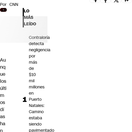
Por
CNN
Futuro 360
LO
Opinión
MÁS
LEÍDO
Contraloría
detecta
negligencia
por
Au
más
nq
de
ue
$10
los
mil
millones
últi
en
m
Puerto
os
Natales:
dí
Camino
as
estaba
ha
siendo
n
pavimentado