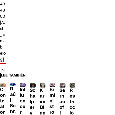
48
48
00
[/d
sh
_tu
m
bl
elo
g]
LEE TAMBIÉN
R
C
Inf
Bi
Sc
K
Se
R
aú
on
lu
mi
ha
ar
rn
es
l
tr
en
ni
lp
im
ac
tri
So
al
ce
st
er
Bi
of
cc
hr,
or
r
ro
y
an
i
ió