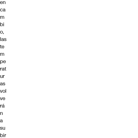
en
ca
m
bi
o,
las
te
m
pe
rat
ur
as
vol
ve
rá
n
a
su
bir