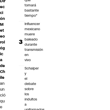
que
Dir
tomará
ec
bastante
ci
tiempo"
ón
Influencer
M
mexicano
et
muere
eo
baleado
rol
durante
óg
transmisión
ic
en
a
vivo
de
Schalper
Ch
y
ile
el
an
debate
un
sobre
los
ció
indultos
qu
a
e
uniformados