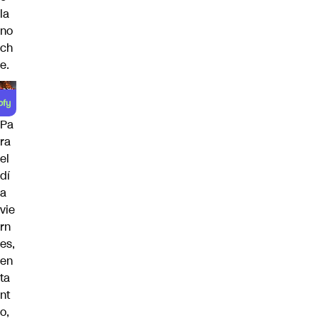
la
no
ch
e.
Pa
ra
el
dí
a
vie
rn
es,
en
ta
nt
o,