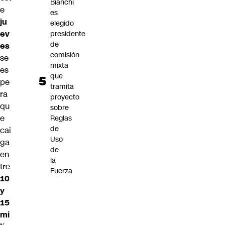
Bianchi
e
es
ju
elegido
ev
presidente
de
es
comisión
se
mixta
es
que
pe
tramita
ra
proyecto
qu
sobre
e
Reglas
de
cai
Uso
ga
de
en
la
tre
Fuerza
10
y
15
mi