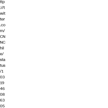
ttp
://t
wit
ter
.co
m/
CN
NC
hil
e/
sta
tus
/1
03
19
46
08
63
05