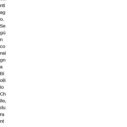
nti
ag
o.
Se
gú
n
co
nsi
gn
a
Bi
oB
io
Ch
ile,
du
ra
nt