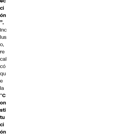
ec
ci
ón
”.
Inc
lus
o,
re
cal
có
qu
e
la
“
C
on
sti
tu
ci
ón