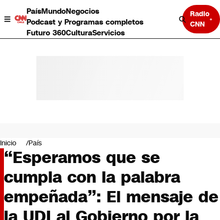
País
Mundo
Negocios
Radio
Podcast y Programas completos
CNN
Futuro 360
Cultura
Servicios
País
Mundo
Negocios
Inicio
País
“Esperamos que se
Deportes
Programas completos
cumpla con la palabra
Cultura
Servicios
empeñada”: El mensaje de
Bits
CNN Data
la UDI al Gobierno por la
CNN tiempo