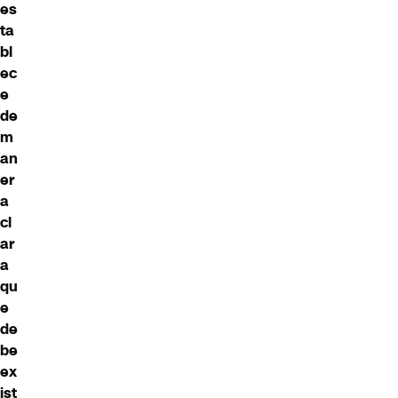
es
ta
bl
ec
e
de
m
an
er
a
cl
ar
a
qu
e
de
be
ex
ist