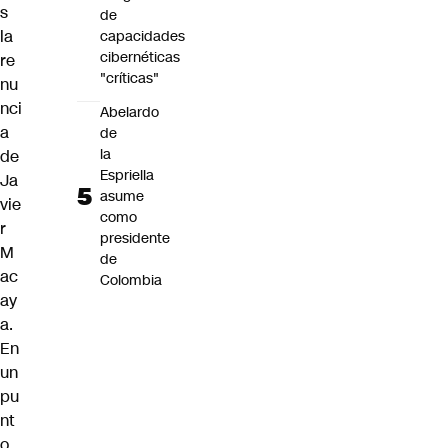
s
de
la
capacidades
cibernéticas
re
"críticas"
nu
nci
Abelardo
a
de
la
de
Espriella
Ja
asume
vie
como
r
presidente
M
de
ac
Colombia
ay
a.
En
un
pu
nt
o