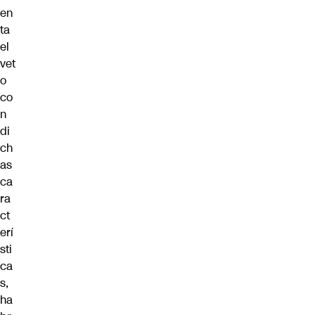
en
ta
el
vet
o
co
n
di
ch
as
ca
ra
ct
erí
sti
ca
s,
ha