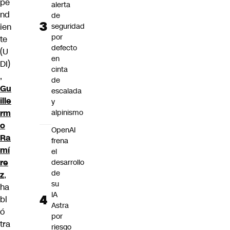
pe
alerta
nd
de
ien
seguridad
por
te
defecto
(U
en
DI)
cinta
,
de
Gu
escalada
ille
y
rm
alpinismo
o
OpenAI
Ra
frena
mí
el
re
desarrollo
de
z
,
su
ha
IA
bl
Astra
ó
por
tra
riesgo