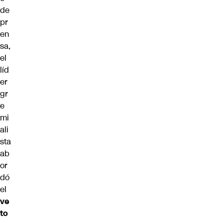
de
pr
en
sa,
el
líd
er
gr
e
mi
ali
sta
ab
or
dó
el
ve
to