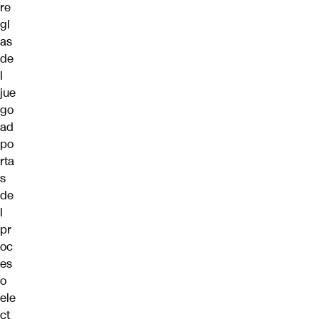
re
gl
as
de
l
jue
go
ad
po
rta
s
de
l
pr
oc
es
o
ele
ct