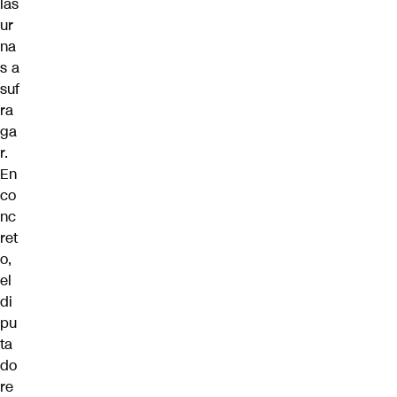
las
ur
na
s a
suf
ra
ga
r.
En
co
nc
ret
o,
el
di
pu
ta
do
re