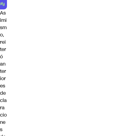
As
imi
sm
o,
rei
ter
ó
an
ter
ior
es
de
cla
ra
cio
ne
s