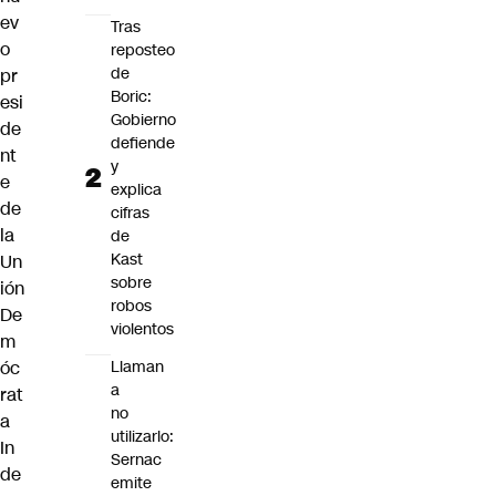
ev
Tras
o
reposteo
de
pr
Boric:
esi
Gobierno
de
defiende
nt
y
e
explica
de
cifras
la
de
Kast
Un
sobre
ión
robos
De
violentos
m
óc
Llaman
a
rat
no
a
utilizarlo:
In
Sernac
de
emite