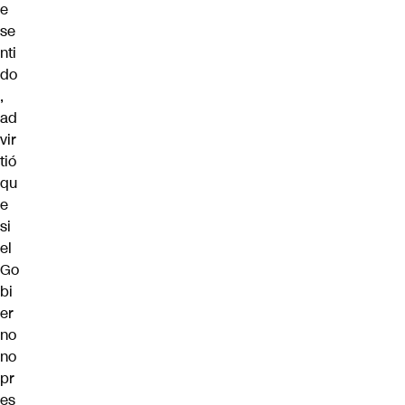
e
se
nti
do
,
ad
vir
tió
qu
e
si
el
Go
bi
er
no
no
pr
es