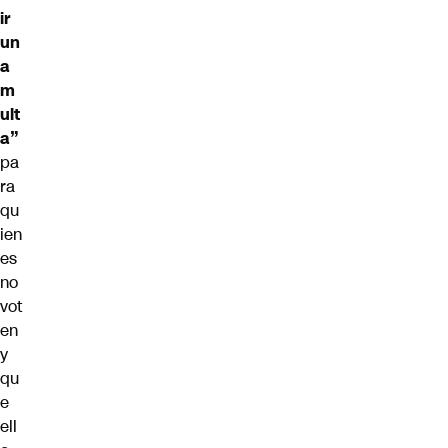
ir
un
a
m
ult
a”
pa
ra
qu
ien
es
no
vot
en
y
qu
e
ell