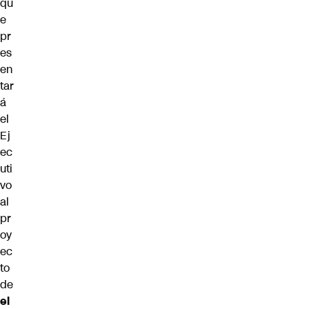
qu
e
pr
es
en
tar
á
el
Ej
ec
uti
vo
al
pr
oy
ec
to
de
el