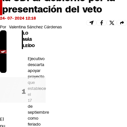
Futuro 360
presentación del veto
Opinión
24- 07- 2024 12:18
Por
Valentina Sánchez Cárdenas
LO
MÁS
LEÍDO
Ejecutivo
descarta
apoyar
proyecto
que
establece
el
17
de
septiembre
como
El
feriado
nu