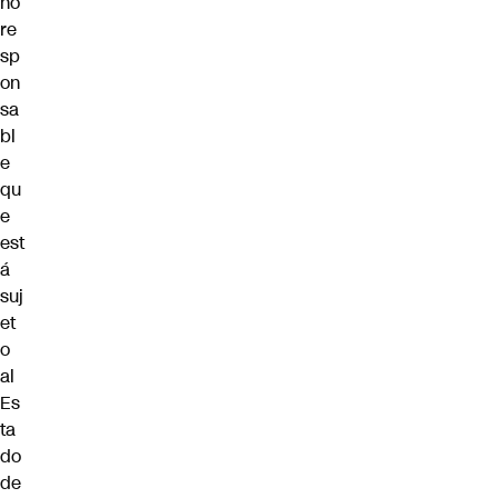
no
re
sp
on
sa
bl
e
qu
e
est
á
suj
et
o
al
Es
ta
do
de