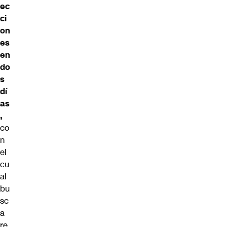
ec
ci
on
es
en
do
s
dí
as
,
co
n
el
cu
al
bu
sc
a
re