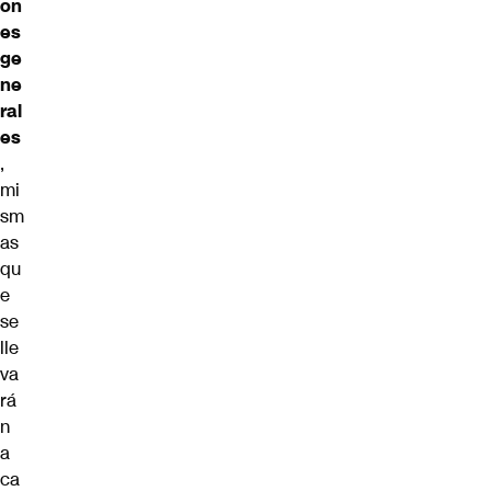
on
es
ge
ne
ral
es
,
mi
sm
as
qu
e
se
lle
va
rá
n
a
ca