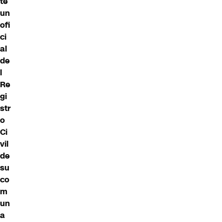
te
un
ofi
ci
al
de
l
Re
gi
str
o
Ci
vil
de
su
co
m
un
a