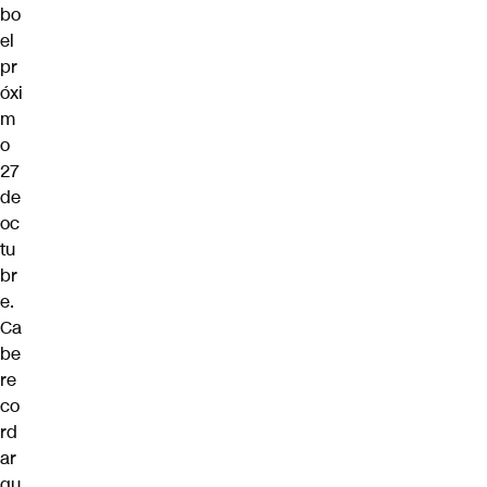
bo
el
pr
óxi
m
o
27
de
oc
tu
br
e.
Ca
be
re
co
rd
ar
qu