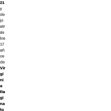
21
y
de
jó
atr
ás
los
17
añ
os
de
Vir
gi
ni
a
Re
gi
na
to