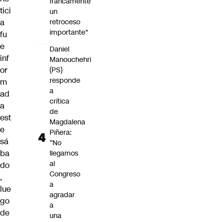
francamente
tici
un
retroceso
a
importante"
fu
e
Daniel
inf
Manouchehri
or
(PS)
responde
m
a
ad
crítica
a
de
est
Magdalena
e
Piñera:
sá
“No
ba
llegamos
al
do
Congreso
,
a
lue
agradar
go
a
de
una