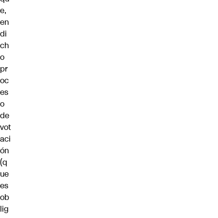
e,
en
di
ch
o
pr
oc
es
o
de
vot
aci
ón
(q
ue
es
ob
lig