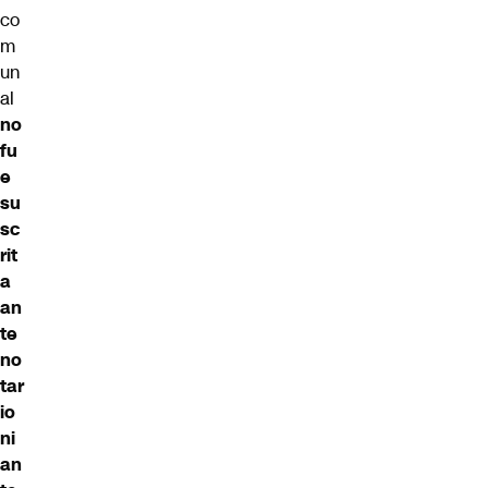
co
m
un
al
no
fu
e
su
sc
rit
a
an
te
no
tar
io
ni
an