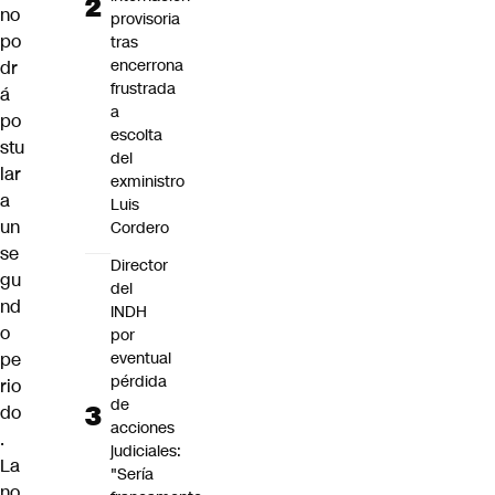
no
provisoria
po
tras
encerrona
dr
frustrada
á
a
po
escolta
stu
del
lar
exministro
a
Luis
un
Cordero
se
Director
gu
del
nd
INDH
o
por
eventual
pe
pérdida
rio
de
do
acciones
.
judiciales:
La
"Sería
no