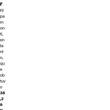
r
Ri
pa
m
on
ti,
en
ta
nt
o,
qu
e
ob
tuv
o
38
,2
9