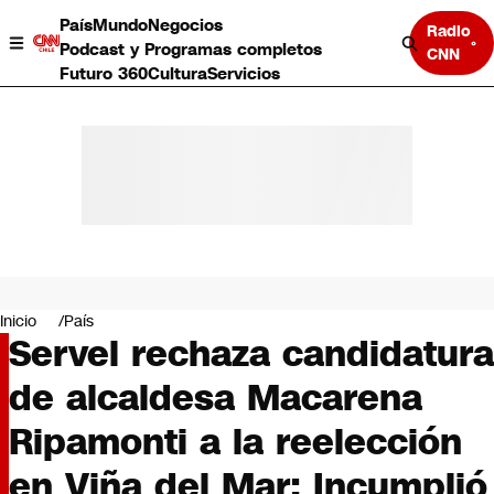
País
Mundo
Negocios
Radio
Podcast y Programas completos
CNN
Futuro 360
Cultura
Servicios
País
Mundo
Negocios
Inicio
País
Servel rechaza candidatura
Deportes
Programas completos
de alcaldesa Macarena
Cultura
Servicios
Ripamonti a la reelección
Bits
CNN Data
en Viña del Mar: Incumplió
CNN tiempo