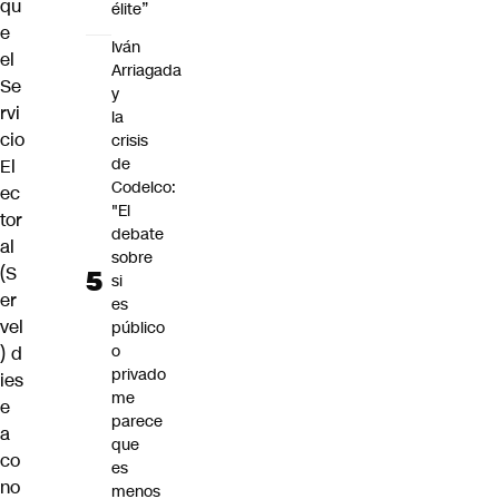
qu
élite”
e
Iván
el
Arriagada
Se
y
rvi
la
cio
crisis
de
El
Codelco:
ec
"El
tor
debate
al
sobre
(S
si
er
es
vel
público
o
)
d
privado
ies
me
e
parece
a
que
co
es
no
menos