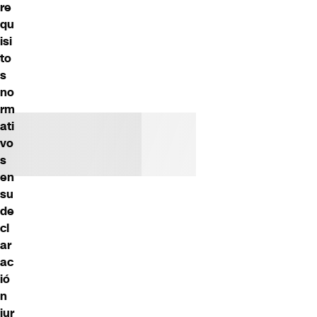
re
qu
isi
to
s
no
rm
ati
vo
s
en
su
de
cl
ar
ac
ió
n
jur