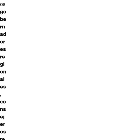
os
go
be
rn
ad
or
es
re
gi
on
al
es
,
co
ns
ej
er
os
re