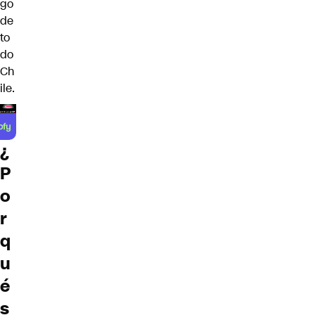
go
de
to
do
Ch
ile.
¿
P
o
r
q
u
é
s