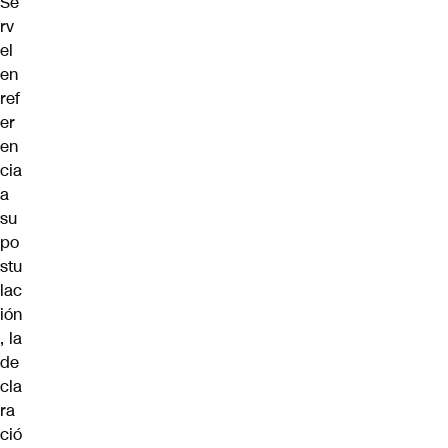
Se
rv
el
en
ref
er
en
cia
a
su
po
stu
lac
ión
, la
de
cla
ra
ció