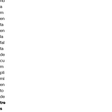
nd
a
m
en
ta
en
la
fal
ta
de
cu
m
pli
mi
en
to
de
tre
s