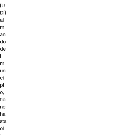
(U
DI)
al
m
an
do
de
l
m
uni
ci
pi
o,
tie
ne
ha
sta
el