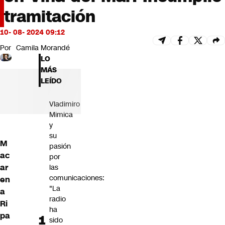
Futuro 360
tramitación
Opinión
10- 08- 2024 09:12
Por
Camila Morandé
LO
MÁS
LEÍDO
Vladimiro
Mimica
y
su
M
pasión
ac
por
ar
las
comunicaciones:
en
"La
a
radio
Ri
ha
pa
sido