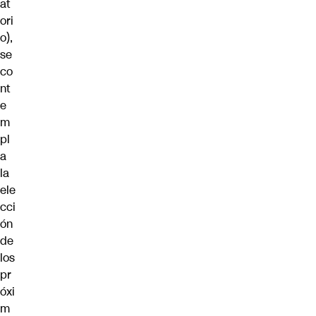
at
ori
o),
se
co
nt
e
m
pl
a
la
ele
cci
ón
de
los
pr
óxi
m