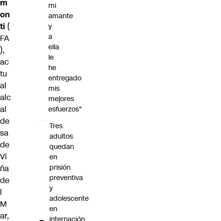
m
mi
on
amante
ti
(
y
a
FA
ella
),
le
ac
he
tu
entregado
al
mis
alc
mejores
al
esfuerzos"
de
Tres
sa
adultos
de
quedan
Vi
en
prisión
ña
preventiva
de
y
l
adolescente
M
en
ar
,
internación