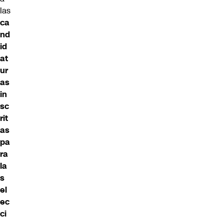
las
ca
nd
id
at
ur
as
in
sc
rit
as
pa
ra
la
s
el
ec
ci