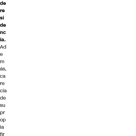
de
re
si
de
nc
ia.
Ad
e
m
ás,
ca
re
cía
de
su
pr
op
ia
fir