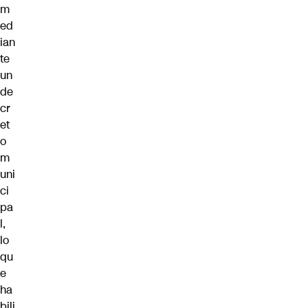
m
ed
ian
te
un
de
cr
et
o
m
uni
ci
pa
l,
lo
qu
e
ha
bili