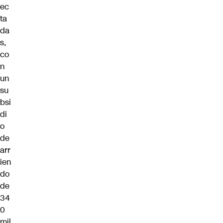
ec
ta
da
s,
co
n
un
su
bsi
di
o
de
arr
ien
do
de
34
0
mil