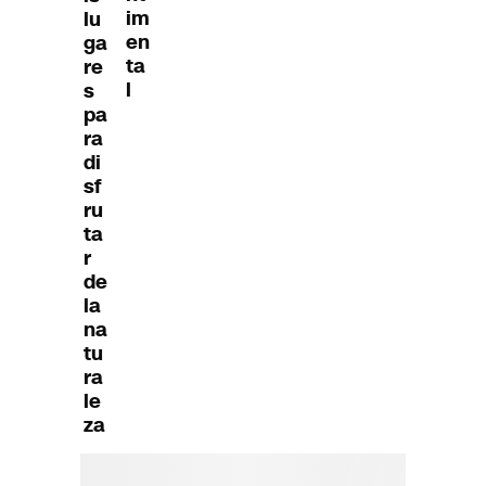
im
lu
en
ga
ta
re
l
s
pa
ra
di
sf
ru
ta
r
de
la
na
tu
ra
le
za