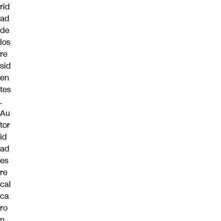
rid
ad
de
los
re
sid
en
tes
.
Au
tor
id
ad
es
re
cal
ca
ro
n