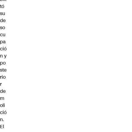
tó
su
de
so
cu
pa
ció
n y
po
ste
rio
r
de
m
oli
ció
n.
El