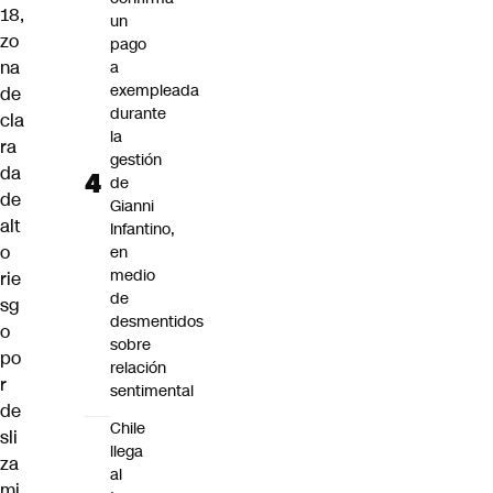
18,
un
zo
pago
na
a
exempleada
de
durante
cla
la
ra
gestión
da
de
de
Gianni
alt
Infantino,
o
en
medio
rie
de
sg
desmentidos
o
sobre
po
relación
r
sentimental
de
Chile
sli
llega
za
al
mi