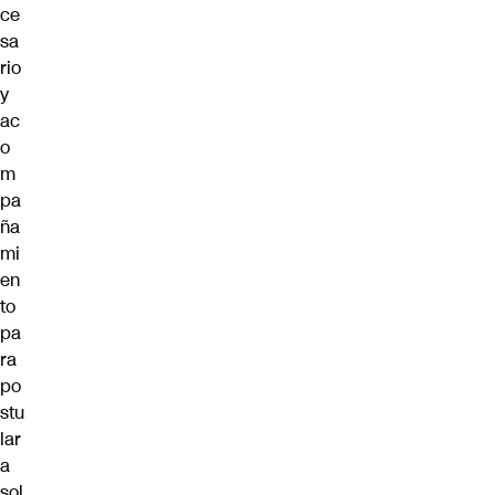
ce
sa
rio
y
ac
o
m
pa
ña
mi
en
to
pa
ra
po
stu
lar
a
sol