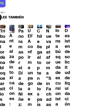
LEE TAMBIÉN
D
In
U
Tri
Pa
C
N
A
es
te
EF
bu
no
hil
ue
nt
ist
ns
A
na
ra
e
va
e
en
a
co
l
m
lle
pl
al
de
bú
nf
or
as
ga
at
za
so
sq
ir
de
po
al
af
de
lic
ue
m
na
r
to
or
in
it
da
a
bl
el
p
m
to
ud
de
un
oq
Dí
te
a
xi
de
ex
pa
ue
a
n
“S
ca
liq
cu
go
ar
de
de
in
ci
ui
rsi
a
sit
la
lo
Fa
on
da
on
ex
io
Ni
s
ch
es
ci
ist
e
s
ñe
pa
ad
:
ón
a
m
de
z:
ís
as