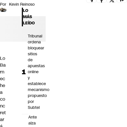
Por
Kevin Reinoso
Futuro 360
LO
Opinión
MÁS
LEÍDO
Tribunal
ordena
bloquear
sitios
Lo
de
Ba
apuestas
rn
online
y
ec
establece
he
mecanismo
a
propuesto
co
por
nc
Subtel
ret
Ante
ar
alza
á