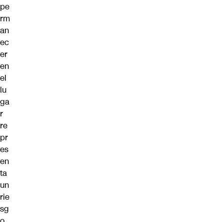
pe
rm
an
ec
er
en
el
lu
ga
r
re
pr
es
en
ta
un
rie
sg
o