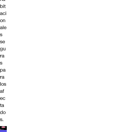
bit
aci
on
ale
s
se
gu
ra
s
pa
ra
los
af
ec
ta
do
s.