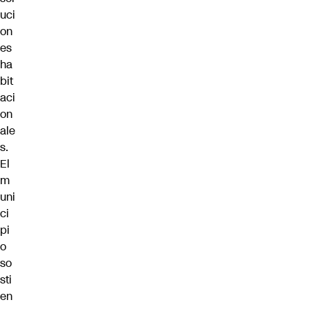
uci
on
es
ha
bit
aci
on
ale
s.
El
m
uni
ci
pi
o
so
sti
en