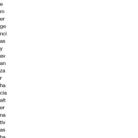
e
m
er
ge
nci
as
y
av
an
za
r
ha
cia
alt
er
na
tiv
as
ha