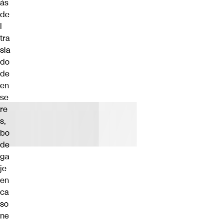
ás
de
l
tra
sla
do
de
en
se
re
s,
bo
de
ga
je
en
ca
so
ne