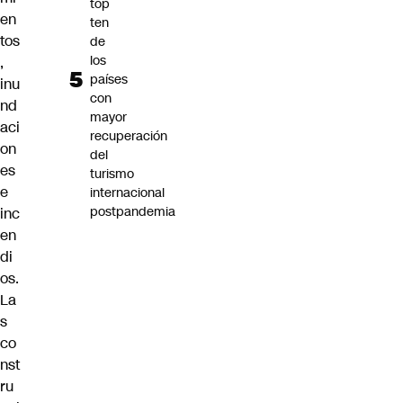
top
en
ten
tos
de
los
,
países
inu
con
nd
mayor
aci
recuperación
on
del
es
turismo
e
internacional
postpandemia
inc
en
di
os.
La
s
co
nst
ru