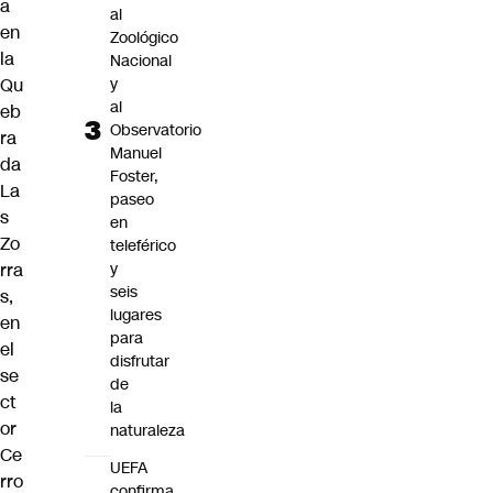
a
al
en
Zoológico
la
Nacional
y
Qu
al
eb
Observatorio
ra
Manuel
da
Foster,
La
paseo
s
en
Zo
teleférico
y
rra
seis
s,
lugares
en
para
el
disfrutar
se
de
ct
la
or
naturaleza
Ce
UEFA
rro
confirma