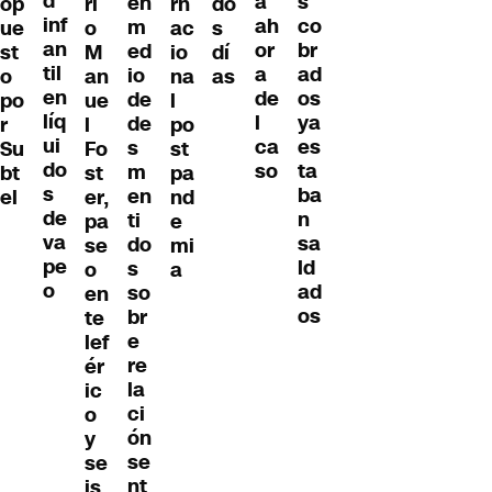
d
s
a
en
op
ri
rn
do
inf
co
ah
m
ue
o
ac
s
an
br
or
ed
st
M
io
dí
til
ad
a
io
o
an
na
as
en
os
de
de
po
ue
l
líq
ya
l
de
r
l
po
ui
es
ca
s
Su
Fo
st
do
ta
so
m
bt
st
pa
s
ba
en
el
er,
nd
de
n
ti
pa
e
va
sa
do
se
mi
pe
ld
s
o
a
o
ad
so
en
os
br
te
e
lef
re
ér
la
ic
ci
o
ón
y
se
se
nt
is