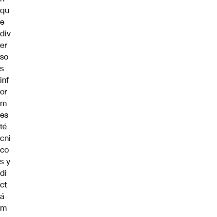
qu
e
div
er
so
s
inf
or
m
es
té
cni
co
s y
di
ct
á
m