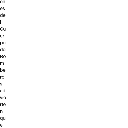
en
es
de
l
Cu
er
po
de
Bo
m
be
ro
s
ad
vie
rte
n
qu
e