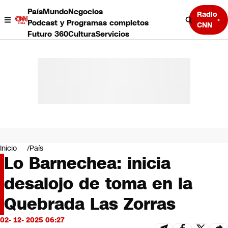
País
Mundo
Negocios
Radio
Podcast y Programas completos
CNN
Futuro 360
Cultura
Servicios
País
Mundo
Negocios
Inicio
País
Lo Barnechea: inicia
Deportes
Programas completos
desalojo de toma en la
Cultura
Servicios
Quebrada Las Zorras
Bits
CNN Data
02- 12- 2025 06:27
CNN tiempo