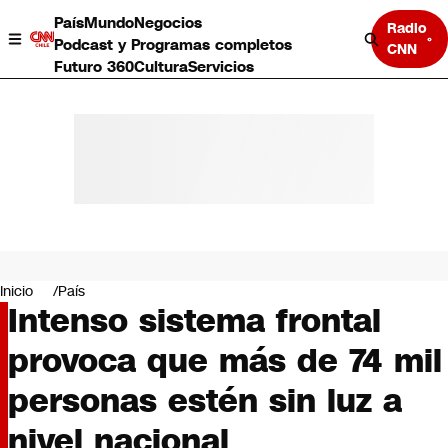
País
Mundo
Negocios
Radio
Podcast y Programas completos
CNN
Futuro 360
Cultura
Servicios
País
Mundo
Negocios
Inicio
País
Intenso sistema frontal
Deportes
Programas completos
provoca que más de 74 mil
Cultura
Servicios
personas estén sin luz a
Bits
CNN Data
nivel nacional
CNN tiempo