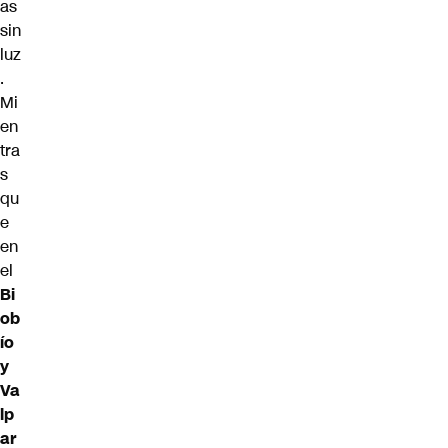
as
sin
luz
.
Mi
en
tra
s
qu
e
en
el
Bi
ob
ío
y
Va
lp
ar