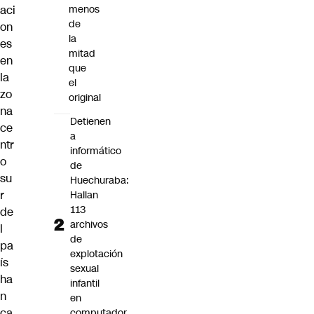
menos
aci
de
on
la
es
mitad
en
que
la
el
zo
original
na
Detienen
ce
a
ntr
informático
o
de
su
Huechuraba:
r
Hallan
113
de
archivos
l
de
pa
explotación
ís
sexual
ha
infantil
n
en
ca
computador