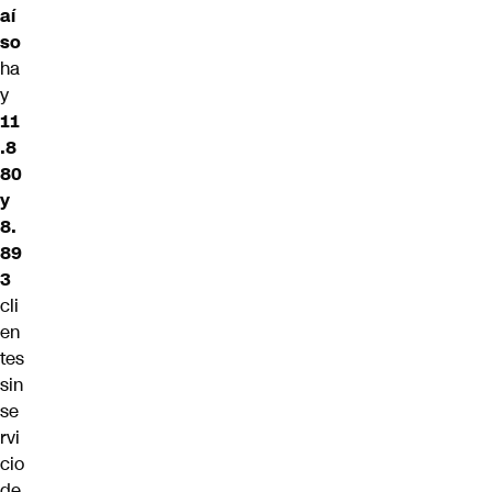
aí
so
ha
y
11
.8
80
y
8.
89
3
cli
en
tes
sin
se
rvi
cio
de