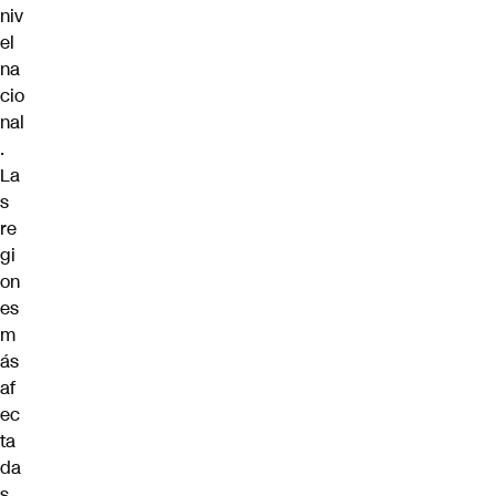
niv
el
na
cio
nal
.
La
s
re
gi
on
es
m
ás
af
ec
ta
da
s