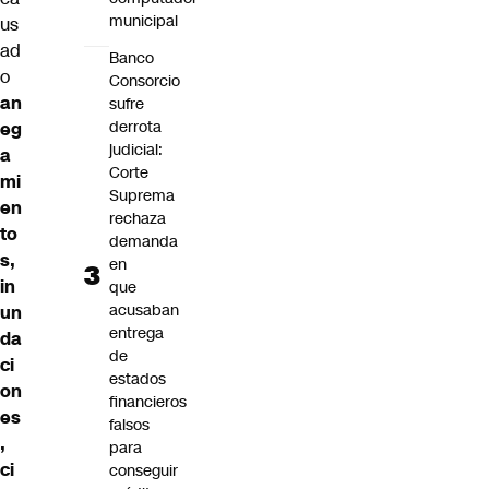
municipal
us
ad
Banco
o
Consorcio
an
sufre
derrota
eg
judicial:
a
Corte
mi
Suprema
en
rechaza
to
demanda
s,
en
in
que
acusaban
un
entrega
da
de
ci
estados
on
financieros
es
falsos
,
para
ci
conseguir