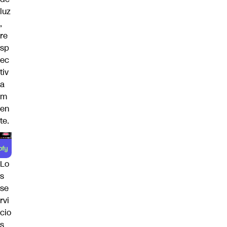
luz
,
re
sp
ec
tiv
a
m
en
te.
Lo
s
se
rvi
cio
s