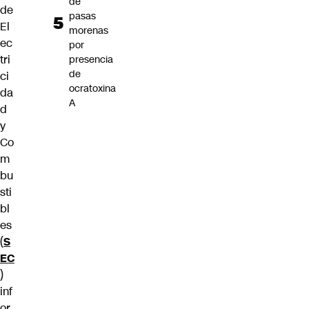
de
de
pasas
El
morenas
ec
por
tri
presencia
de
ci
ocratoxina
da
A
d
y
Co
m
bu
sti
bl
es
(
S
EC
)
inf
or