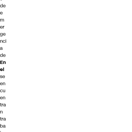
de
e
m
er
ge
nci
a
de
En
el
se
en
cu
en
tra
n
tra
ba