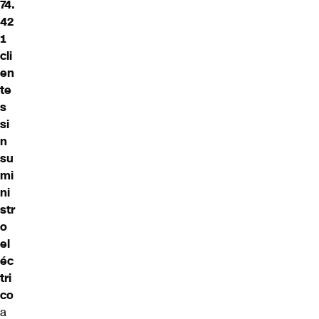
74.
42
1
cli
en
te
s
si
n
su
mi
ni
str
o
el
éc
tri
co
a