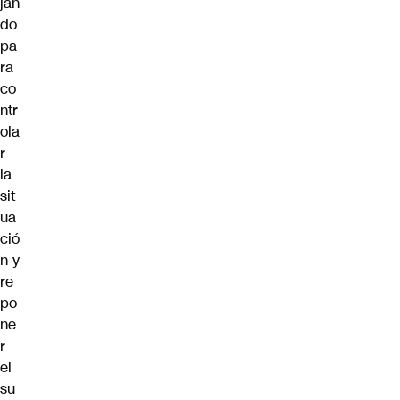
jan
do
pa
ra
co
ntr
ola
r
la
sit
ua
ció
n y
re
po
ne
r
el
su