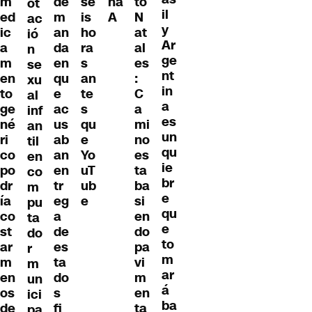
m
de
se
na
to
ot
il
ed
m
is
A
N
ac
y
ic
an
ho
at
ió
Ar
a
da
ra
al
n
ge
m
en
s
es
se
nt
en
qu
an
:
xu
in
to
e
te
C
al
a
ge
ac
s
a
inf
es
né
us
qu
mi
an
un
ri
ab
e
no
til
qu
co
an
Yo
es
en
ie
po
en
uT
ta
co
br
dr
tr
ub
ba
m
e
ía
eg
e
si
pu
qu
co
a
en
ta
e
st
de
do
do
to
ar
es
pa
r
m
m
ta
vi
m
ar
en
do
m
un
á
os
s
en
ici
ba
de
fi
ta
pa