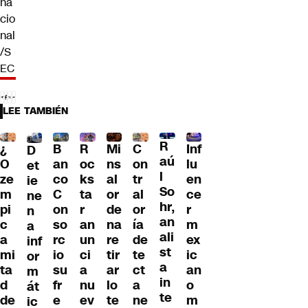
na
cio
nal
/S
EC
LEE TAMBIÉN
R
¿
B
R
Mi
C
Inf
D
aú
O
an
oc
ns
on
lu
et
l
ze
co
ks
al
tr
en
ie
So
m
C
ta
or
al
ce
ne
hr,
pi
on
r
de
or
r
n
an
c
so
an
na
ía
m
a
ali
a
rc
un
re
de
ex
inf
st
mi
io
ci
tir
te
ic
or
a
ta
su
a
ar
ct
an
m
in
d
fr
nu
lo
a
o
át
te
de
e
ev
te
ne
m
ic