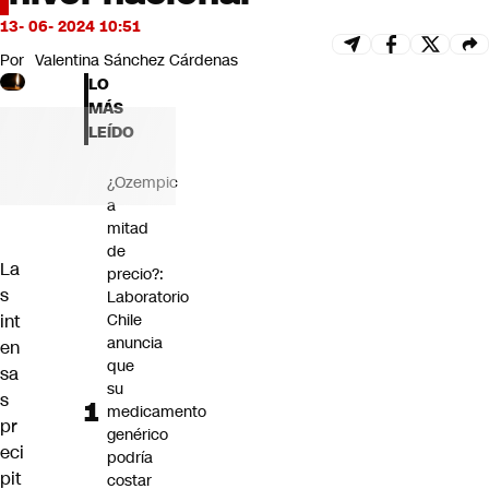
Futuro 360
13- 06- 2024 10:51
Opinión
Por
Valentina Sánchez Cárdenas
LO
MÁS
LEÍDO
¿Ozempic
a
mitad
de
La
precio?:
s
Laboratorio
Chile
int
anuncia
en
que
sa
su
s
medicamento
pr
genérico
eci
podría
pit
costar