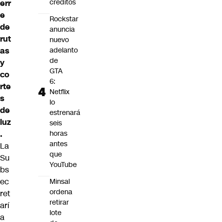
créditos
err
e
Rockstar
de
anuncia
rut
nuevo
adelanto
as
de
y
GTA
co
6:
rte
Netflix
s
lo
de
estrenará
luz
seis
horas
.
antes
La
que
Su
YouTube
bs
ec
Minsal
ordena
ret
retirar
arí
lote
a