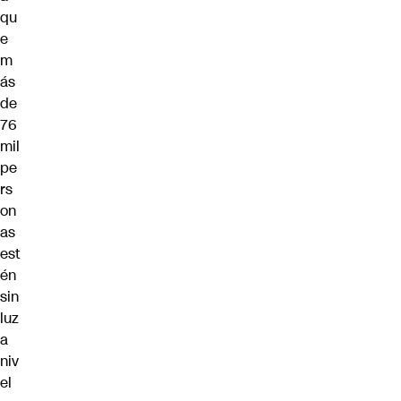
qu
e
m
ás
de
76
mil
pe
rs
on
as
est
én
sin
luz
a
niv
el