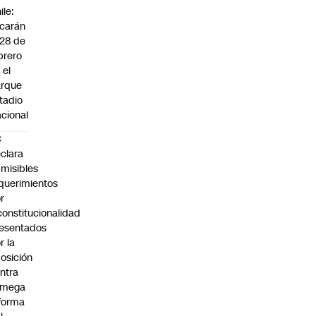
ile:
carán
 28 de
brero
 el
arque
tadio
cional
C
clara
misibles
querimientos
r
constitucionalidad
esentados
r la
osición
ntra
 mega
forma