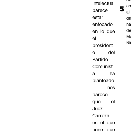
intelectual
co
parece
al
estar
di
enfocado
na
d
en lo que
Me
el
Ni
president
e del
Partido
Comunist
a ha
planteado
, nos
parece
que el
Juez
Carroza
es el que
tiene que