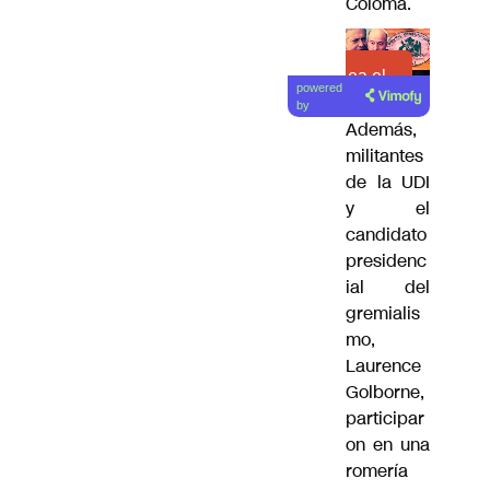
Coloma.
Lea el
powered
artículo
by
Además,
militantes
de la UDI
y el
candidato
presidenc
ial del
gremialis
mo,
Laurence
Golborne,
participar
on en una
romería