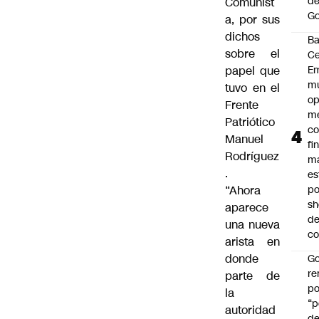
de
Comunist
Go
a, por sus
dichos
B
sobre el
Ce
papel que
E
mu
tuvo en el
op
Frente
me
Patriótico
co
Manuel
fi
Rodríguez
m
.
es
“Ahora
po
s
aparece
d
una nueva
co
arista en
donde
Go
r
parte de
po
la
“p
autoridad
d