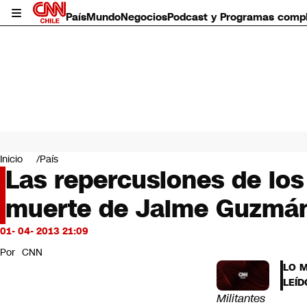
País
Mundo
Negocios
Podcast y Programas comp
País
Mundo
Inicio
País
Negocios
Las repercusiones de los 
Deportes
muerte de Jaime Guzmá
Programas completos
Cultura
Servicios
01- 04- 2013 21:09
Bits
Por
CNN
CNN Data
LO 
CNN tiempo
LEÍD
Futuro 360
Militantes
Opinión