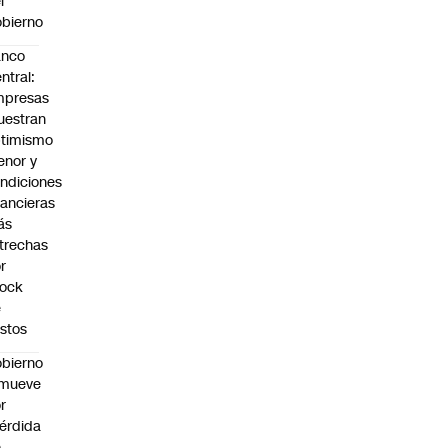
l
bierno
anco
ntral:
mpresas
estran
timismo
nor y
ndiciones
nancieras
ás
trechas
r
hock
e
stos
bierno
emueve
r
érdida
e