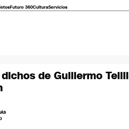
letos
Futuro 360
Cultura
Servicios
dichos de Guillermo Teilli
n
MÁS
O