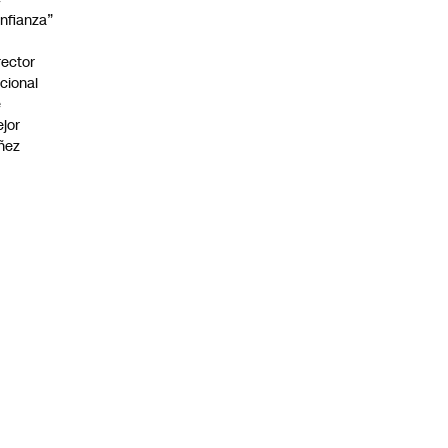
nfianza”
rector
cional
e
jor
ñez