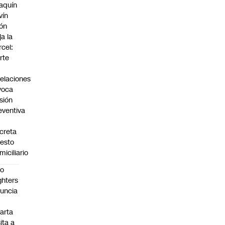
aquín
vín
ón
ja la
rcel:
rte
elaciones
voca
isión
eventiva
creta
resto
miciliario
oo
ghters
uncia
arta
sita a