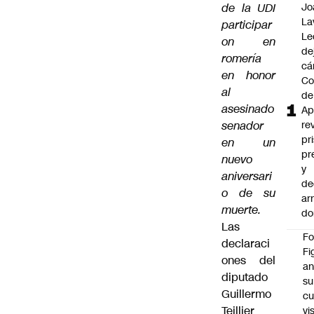
de la UDI
Jo
La
participar
Le
on en
de
romería
cá
en honor
Co
al
de
asesinado
Ap
senador
re
pr
en un
pr
nuevo
y
aniversari
de
o de su
ar
muerte.
do
Las
F
declaraci
Fi
ones del
an
diputado
su
Guillermo
cu
Teillier
vi