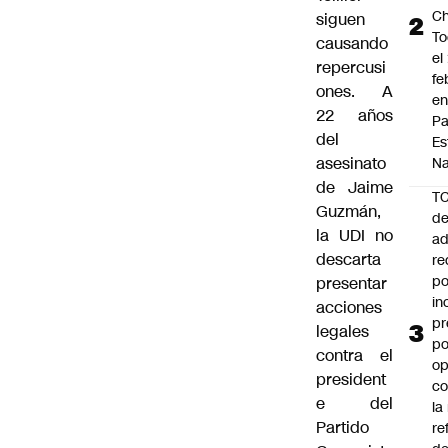
Ch
siguen
To
causando
el
repercusi
fe
ones. A
en
22 años
P
del
Es
asesinato
Na
de Jaime
T
Guzmán,
de
la UDI no
ad
descarta
re
po
presentar
in
acciones
pr
legales
po
contra el
op
president
co
e del
la
Partido
re