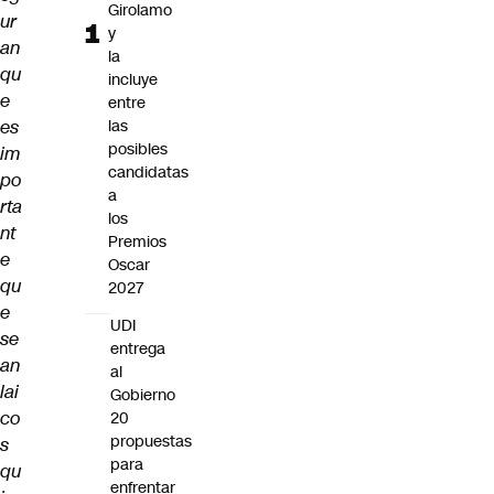
Girolamo
ur
y
an
la
qu
incluye
e
entre
es
las
posibles
im
candidatas
po
a
rta
los
nt
Premios
e
Oscar
qu
2027
e
UDI
se
entrega
an
al
lai
Gobierno
co
20
propuestas
s
para
qu
enfrentar