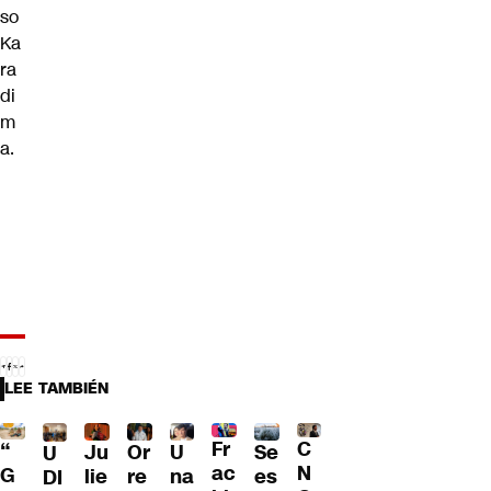
so
Ka
ra
di
m
a.
LEE TAMBIÉN
Fr
C
“
Ju
Or
U
Se
U
ac
N
G
lie
re
na
es
DI