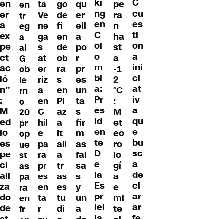
ki
C
en
ta
go
qu
pe
en
ng
cu
er
Ve
de
er
ra
tr
en
es
a
ne
fi
ell
n
eg
C
ti
ex
ga
en
a
ha
a
ol
on
pe
s
de
po
st
al
o
a
ct
at
ob
r
a
G
m
ini
ac
er
ra
pr
-1
ob
bi
ci
ió
riz
s
es
2
ie
a:
at
n”
a
en
un
°C
rn
Pr
iv
:
en
Pl
ta
:
o
es
a
M
C
az
s
M
20
id
qu
ed
hil
a
fir
et
pr
en
e
io
e
It
m
eo
op
te
bu
es
pa
ali
as
ro
ue
D
sc
pe
ra
a
fal
lo
st
e
a
ci
pr
tr
sa
gí
as
la
de
ali
es
as
s
a
pa
Es
cl
za
en
es
y
e
ra
pr
ar
do
ta
tu
un
mi
en
iel
ar
de
r
di
a
te
fr
la
fe