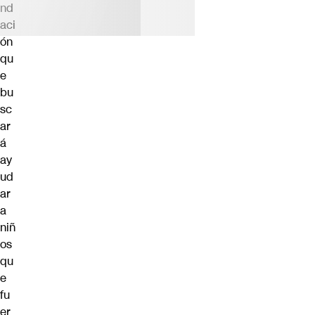
nd
aci
ón
qu
e
bu
sc
ar
á
ay
ud
ar
a
niñ
os
qu
e
fu
er