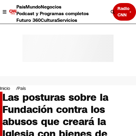
País
Mundo
Negocios
Radio
Podcast y Programas completos
CNN
Futuro 360
Cultura
Servicios
País
Mundo
Negocios
Inicio
País
Las posturas sobre la
Deportes
Programas completos
Fundación contra los
Cultura
Servicios
abusos que creará la
Bits
CNN Data
Iglesia con bienes de
CNN tiempo