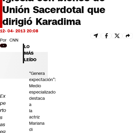
Futuro 360
Unión Sacerdotal que
Opinión
dirigió Karadima
12- 04- 2013 20:08
Por
CNN
LO
MÁS
LEÍDO
“Genera
expectación”:
Medio
especializado
Ex
destaca
pe
a
rto
la
s
actriz
Mariana
as
di
eg