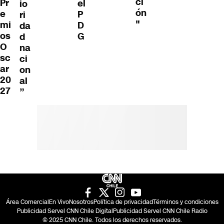
ci
Pr
el
io
ón
e
P
ri
"
mi
D
da
os
G
d
O
na
sc
ci
ar
on
20
al
27
”
Área Comercial
En Vivo
Nosotros
Política de privacidad
Términos y condiciones
Publicidad Servel CNN Chile Digital
Publicidad Servel CNN Chile Radio
© 2025 CNN Chile. Todos los derechos reservados.