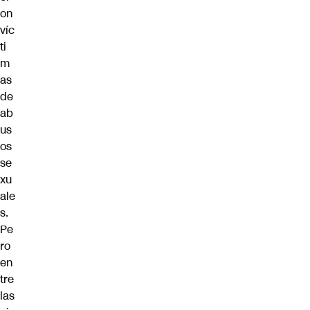
on
víc
ti
m
as
de
ab
us
os
se
xu
ale
s.
Pe
ro
en
tre
las