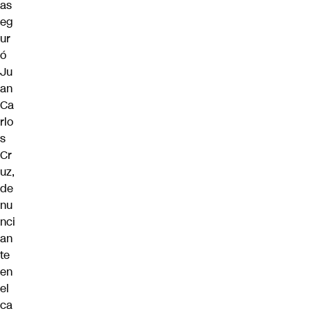
as
eg
ur
ó
Ju
an
Ca
rlo
s
Cr
uz,
de
nu
nci
an
te
en
el
ca