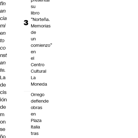
presentar
fin
su
an
libro
cia
“Norteña.
mi
Memorias
de
en
un
to
comienzo”
co
en
nst
el
an
Centro
te.
Cultural
La
La
Moneda
de
cis
Orrego
ión
defiende
de
obras
m
en
Plaza
on
Italia
se
tras
ño