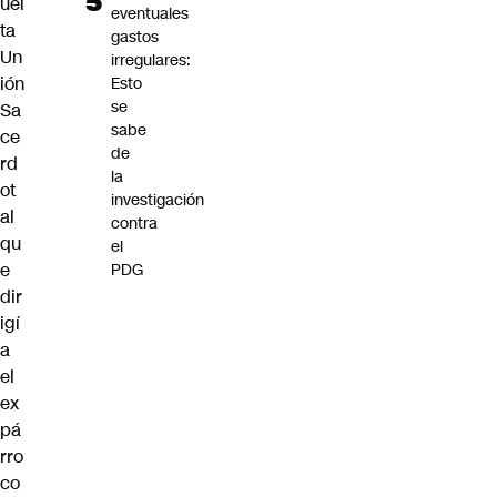
uel
eventuales
ta
gastos
Un
irregulares:
ión
Esto
se
Sa
sabe
ce
de
rd
la
ot
investigación
al
contra
qu
el
e
PDG
dir
igí
a
el
ex
pá
rro
co