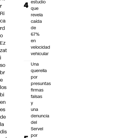
estudio
r
que
Ri
revela
ca
caída
rd
de
67%
o
en
Ez
velocidad
zat
vehicular
i
Una
so
querella
br
por
e
presuntas
los
firmas
bi
falsas
en
y
es
una
denuncia
de
del
la
Servel
dis
por