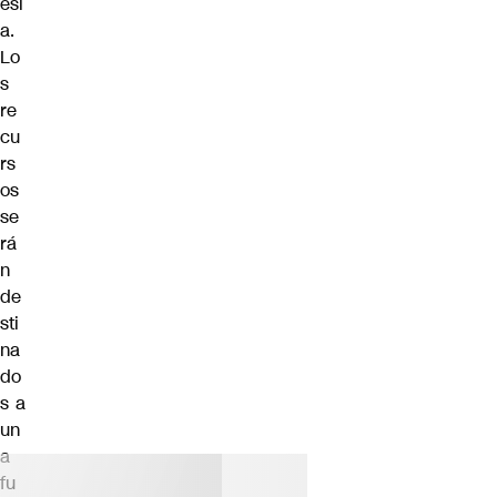
esi
a.
Lo
s
re
cu
rs
os
se
rá
n
de
sti
na
do
s a
un
a
fu