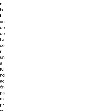
n
ha
bl
an
do
de
ha
ce
r
un
a
fu
nd
aci
ón
pa
ra
pr
ev