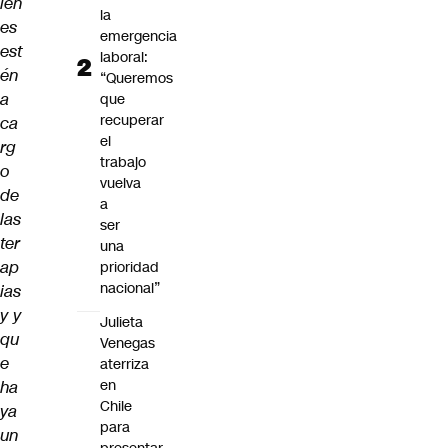
ien
la
es
emergencia
est
laboral:
én
“Queremos
a
que
recuperar
ca
el
rg
trabajo
o
vuelva
de
a
las
ser
ter
una
ap
prioridad
nacional”
ias
y y
Julieta
qu
Venegas
e
aterriza
en
ha
Chile
ya
para
un