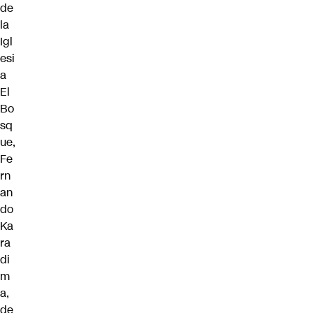
de
la
Igl
esi
a
El
Bo
sq
ue,
Fe
rn
an
do
Ka
ra
di
m
a,
de