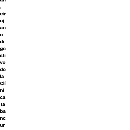
,
cir
uj
an
o
di
ge
sti
vo
de
la
Clí
ni
ca
Ta
ba
nc
ur