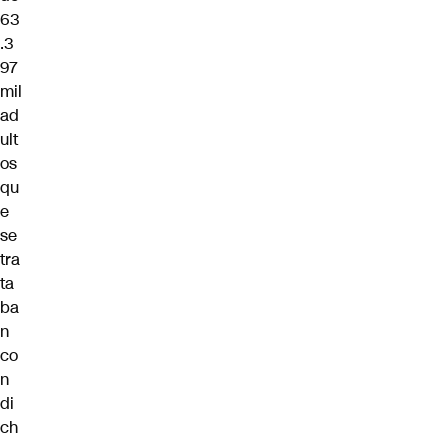
63
.3
97
mil
ad
ult
os
qu
e
se
tra
ta
ba
n
co
n
di
ch