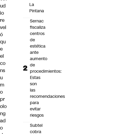
La
ud
Pintana
io
re
Sernac
vel
fiscaliza
centros
ó
de
qu
estética
e
ante
el
aumento
co
de
ns
procedimientos:
u
Estas
son
m
las
o
recomendaciones
pr
para
olo
evitar
ng
riesgos
ad
Subtel
o
cobra