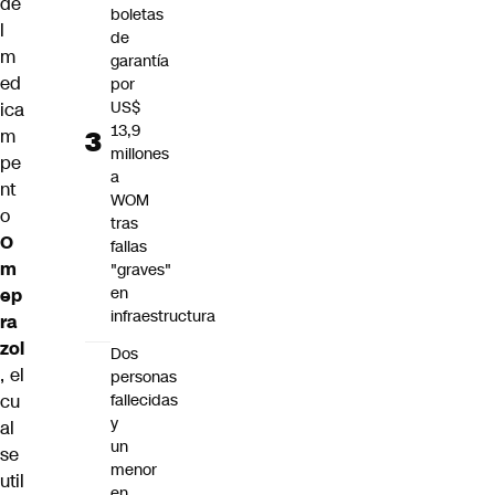
de
boletas
l
de
m
garantía
ed
por
US$
ica
13,9
m
millones
pe
a
nt
WOM
o
tras
O
fallas
m
"graves"
en
ep
infraestructura
ra
zol
Dos
, el
personas
cu
fallecidas
y
al
un
se
menor
util
en