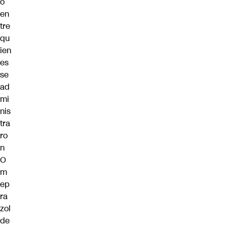
o
en
tre
qu
ien
es
se
ad
mi
nis
tra
ro
n
O
m
ep
ra
zol
de