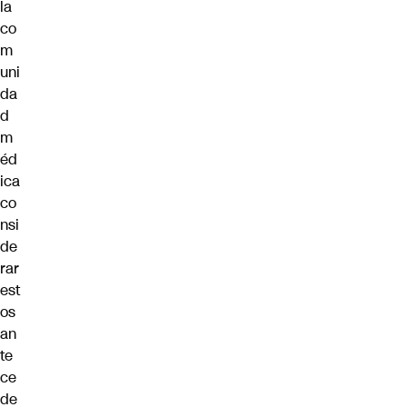
la
co
m
uni
da
d
m
éd
ica
co
nsi
de
rar
est
os
an
te
ce
de