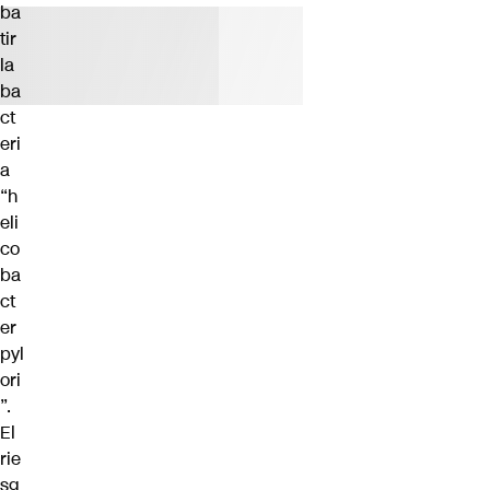
ba
tir
la
ba
ct
eri
a
“h
eli
co
ba
ct
er
pyl
ori
”.
El
rie
sg