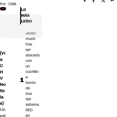
Por
CNN
Futuro 360
LO
Opinión
MÁS
LEÍDO
Joven
murió
tras
ser
(Ví
atacado
a
con
C
un
H
cuchillo
a
V
bordo
No
de
tic
bus
ia
del
s)
sistema
Un
RED
est
en