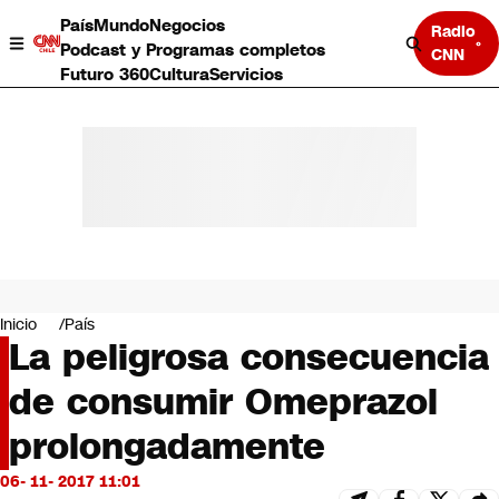
País
Mundo
Negocios
Radio
Podcast y Programas completos
CNN
Futuro 360
Cultura
Servicios
País
Mundo
Negocios
Inicio
País
La peligrosa consecuencia
Deportes
Programas completos
de consumir Omeprazol
Cultura
Servicios
prolongadamente
Bits
CNN Data
06- 11- 2017 11:01
CNN tiempo