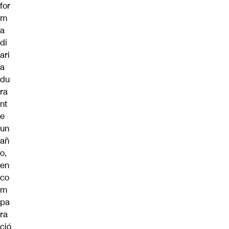
for
m
a
di
ari
a
du
ra
nt
e
un
añ
o,
en
co
m
pa
ra
ció