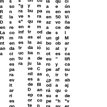
ón
s
co
m
s
la
qu
ci
y
"g
m
a
so
a
e
ón
bu
ra
pa
R
n
m
en
en
s
ve
ra
E
la
en
50
Vi
qu
s"
re
D
s
az
vo
ña
e
en
m
en
re
a
ce
de
tr
inf
od
La
co
de
s
l
as
ra
el
Pi
m
un
gl
M
la
es
ac
nt
en
bo
ob
ar
da
tr
ió
an
da
ic
al
y
ba
uc
n
a
ci
ot
es
ca
a
tu
de
on
eu
”
lifi
ju
ra
la
es
ro
y
ca
ve
C
pa
pe
af
su
nil
as
ra
o,
ir
tr
es
a
ev
¿p
m
ab
de
Bl
it
od
a
aj
D
an
ar
rá
qu
o
ep
ca
ri
su
e
de
or
co
es
pe
“h
"v
te
n
go
ra
ay
er