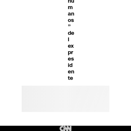
hu
m
an
os
”
de
l
ex
pr
es
id
en
te