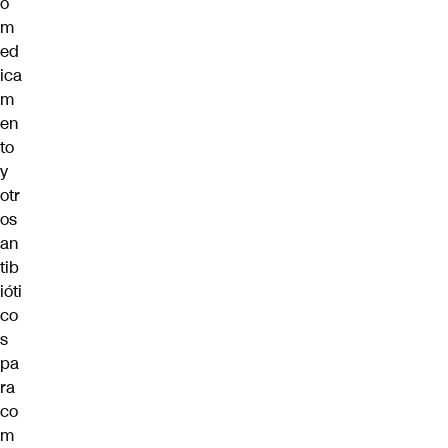
o
m
ed
ica
m
en
to
y
otr
os
an
tib
ióti
co
s
pa
ra
co
m