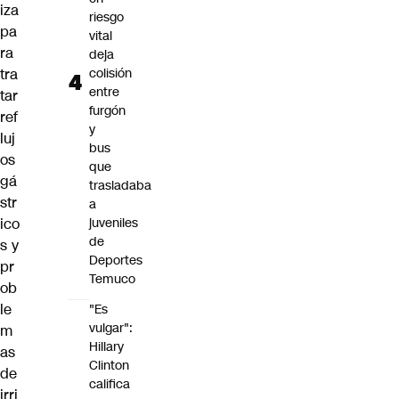
iza
riesgo
pa
vital
ra
deja
tra
colisión
entre
tar
furgón
ref
y
luj
bus
os
que
gá
trasladaba
str
a
ico
juveniles
de
s y
Deportes
pr
Temuco
ob
le
"Es
vulgar":
m
Hillary
as
Clinton
de
califica
irri