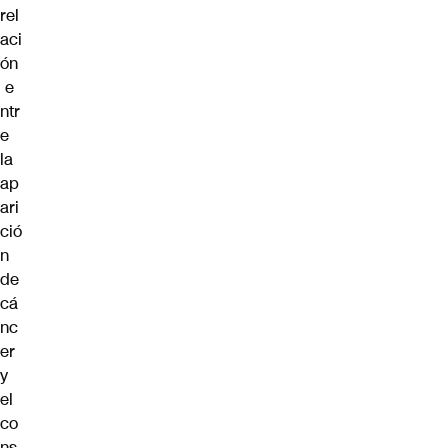
rel
aci
ón
e
ntr
e
la
ap
ari
ció
n
de
cá
nc
er
y
el
co
ns