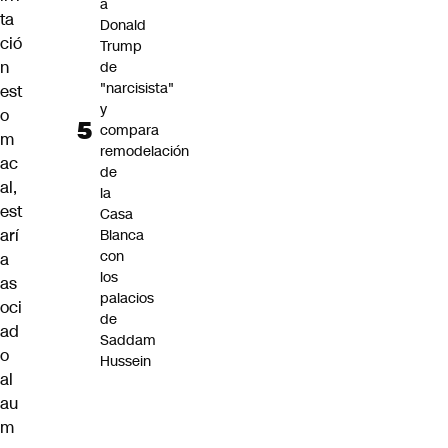
a
ta
Donald
ció
Trump
n
de
"narcisista"
est
y
o
compara
m
remodelación
ac
de
al,
la
est
Casa
arí
Blanca
con
a
los
as
palacios
oci
de
ad
Saddam
o
Hussein
al
au
m