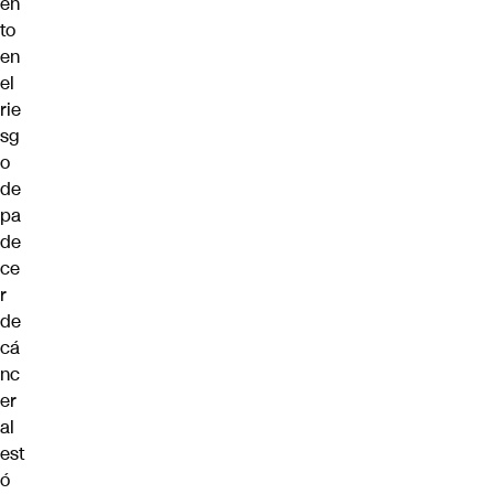
en
to
en
el
rie
sg
o
de
pa
de
ce
r
de
cá
nc
er
al
est
ó