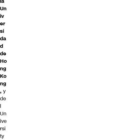
la
Un
iv
er
si
da
d
de
Ho
ng
Ko
ng
,
y
de
l
Un
ive
rsi
ty