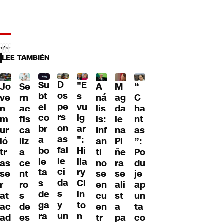
LEE TAMBIÉN
D
Su
"E
Jo
Se
A
M
“
os
bt
s
ve
rn
ná
ag
C
pe
el
vu
n
ac
lis
da
ha
rs
co
lg
m
fis
is:
le
nt
on
br
ar
ur
ca
Inf
na
as
as
a
":
ió
liz
an
Pi
”:
fal
bo
Hi
tr
a
ti
ñe
Po
le
le
lla
as
ce
no
ra
du
ci
ta
ry
se
nt
se
se
je
da
s
Cl
r
ro
en
ali
ap
s
de
in
at
s
cu
st
un
y
ga
to
ac
de
en
a
ta
un
ra
n
ad
es
tr
pa
co