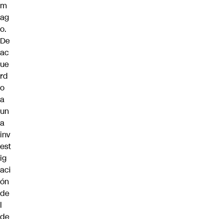
m
ag
o.
De
ac
ue
rd
o
a
un
a
inv
est
ig
aci
ón
de
l
de