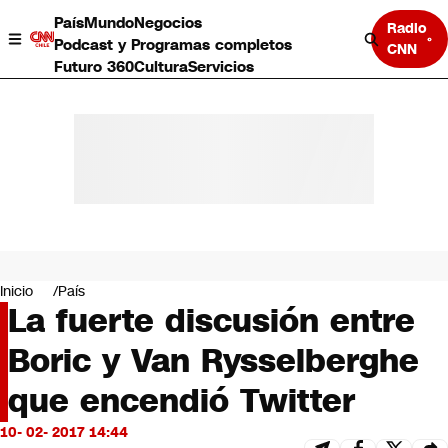
País
Mundo
Negocios
Radio
Podcast y Programas completos
CNN
Futuro 360
Cultura
Servicios
País
Mundo
Negocios
Inicio
País
La fuerte discusión entre
Deportes
Programas completos
Boric y Van Rysselberghe
Cultura
Servicios
que encendió Twitter
Bits
CNN Data
10- 02- 2017 14:44
CNN tiempo