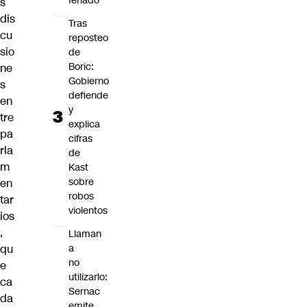
feriado
s
dis
Tras
cu
reposteo
sio
de
Boric:
ne
Gobierno
s
defiende
en
y
tre
explica
pa
cifras
rla
de
m
Kast
sobre
en
robos
tar
violentos
ios
,
Llaman
qu
a
no
e
utilizarlo:
ca
Sernac
da
emite