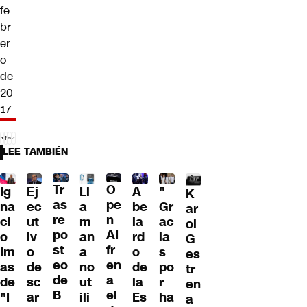
fe
br
er
o
de
20
17
LEE TAMBIÉN
Tr
O
Ig
Ll
A
"
Ej
K
as
pe
na
a
be
Gr
ec
ar
re
n
ci
m
la
ac
ut
ol
po
AI
o
an
rd
ia
iv
G
st
fr
Im
a
o
s
o
es
eo
en
as
no
de
po
de
tr
de
a
de
ut
la
r
sc
en
B
el
"I
ili
Es
ha
ar
a