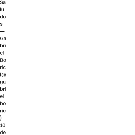
Sa
lu
do
s
—
Ga
bri
el
Bo
ric
(@
ga
bri
el
bo
ric
)
10
de