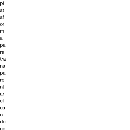
pl
at
af
or
m
a
pa
ra
tra
ns
pa
re
nt
ar
el
us
o
de
un