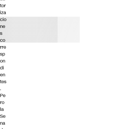
tor
iza
cio
ne
s
co
rre
sp
on
di
en
tes
.
Pe
ro
la
Se
na