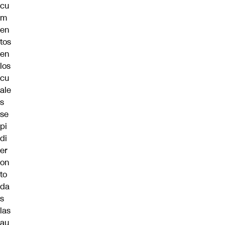
cu
m
en
tos
en
los
cu
ale
s
se
pi
di
er
on
to
da
s
las
au