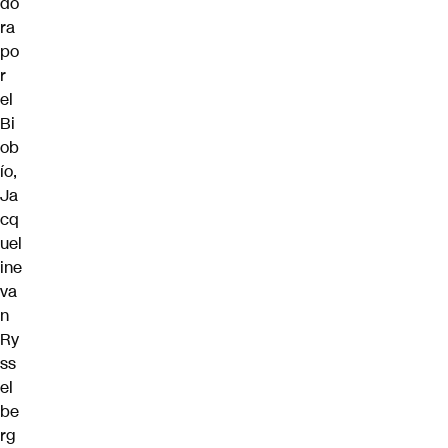
do
ra
po
r
el
Bi
ob
ío,
Ja
cq
uel
ine
va
n
Ry
ss
el
be
rg