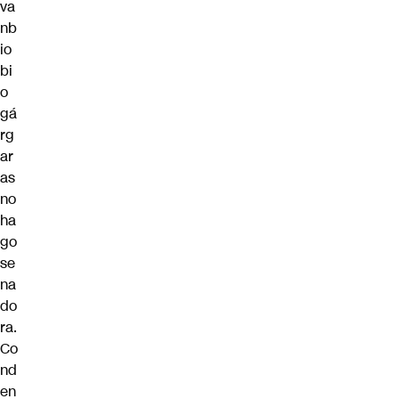
va
nb
io
bi
o
gá
rg
ar
as
no
ha
go
se
na
do
ra.
Co
nd
en