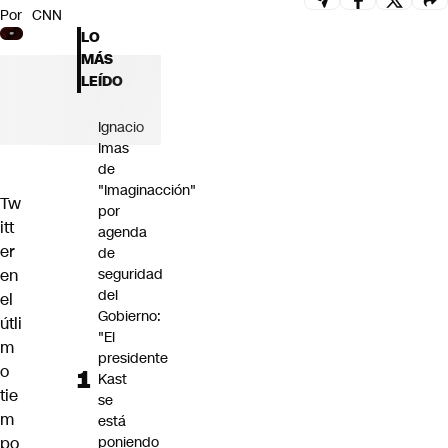
Por
CNN
Futuro 360
LO
Opinión
MÁS
LEÍDO
Ignacio
Imas
de
"Imaginacción"
Tw
por
itt
agenda
er
de
en
seguridad
del
el
Gobierno:
útli
"El
m
presidente
o
Kast
tie
se
m
está
po
poniendo