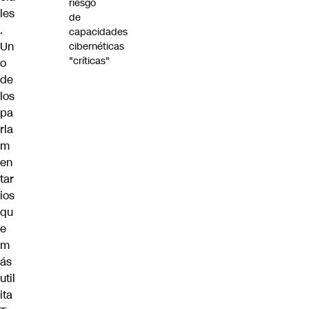
riesgo
les
de
.
capacidades
Un
cibernéticas
"críticas"
o
de
los
pa
rla
m
en
tar
ios
qu
e
m
ás
util
ita