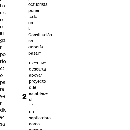
octubrista,
ha
poner
sid
todo
o
en
el
la
lu
Constitución
ga
no
r
debería
pasar"
pe
rfe
Ejecutivo
ct
descarta
o
apoyar
proyecto
pa
que
ra
establece
ve
el
r
17
div
de
er
septiembre
sa
como