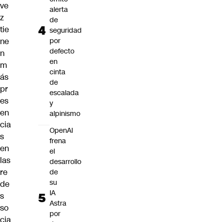
ve
alerta
z
de
tie
seguridad
ne
por
defecto
n
en
m
cinta
ás
de
pr
escalada
es
y
en
alpinismo
cia
OpenAI
s
frena
en
el
las
desarrollo
re
de
su
de
IA
s
Astra
so
por
cia