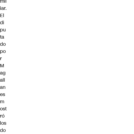
mil
iar.
El
di
pu
ta
do
po
r
M
ag
all
an
es
m
ost
ró
los
do