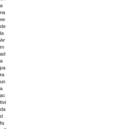
a
na
ve
de
la
Ar
m
ad
a
pa
ra
un
a
ac
tivi
da
d
fa