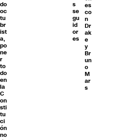
do
s
es
oc
se
co
tu
gu
n
br
id
Dr
ist
or
ak
a,
es
e
po
y
ne
Br
r
un
to
o
do
M
en
ar
la
s
C
on
sti
tu
ci
ón
no