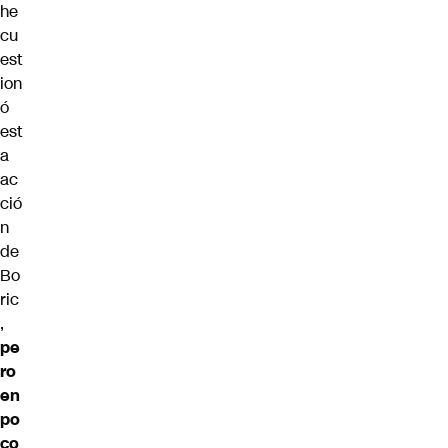
he
cu
est
ion
ó
est
a
ac
ció
n
de
Bo
ric
,
pe
ro
en
po
co