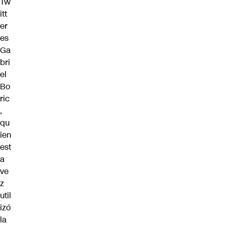
Tw
itt
er
es
Ga
bri
el
Bo
ric
,
qu
ien
est
a
ve
z
util
izó
la