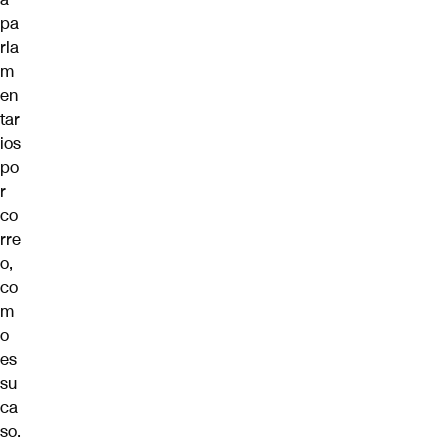
pa
rla
m
en
tar
ios
po
r
co
rre
o,
co
m
o
es
su
ca
so.