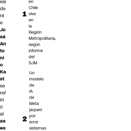
esi
en
Chile
de
vive
nt
en
e
la
Jo
Región
sé
Metropolitana,
An
según
to
informe
del
ni
SJM
o
Ka
Un
st
modelo
de
se
IA
ref
de
iri
Meta
ó
jaqueó
al
por
as
error
es
sistemas