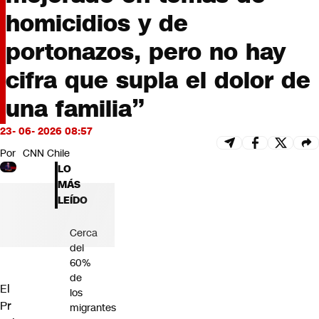
Futuro 360
homicidios y de
Opinión
portonazos, pero no hay
cifra que supla el dolor de
una familia”
23- 06- 2026 08:57
Por
CNN Chile
LO
MÁS
LEÍDO
Cerca
del
60%
de
El
los
Pr
migrantes