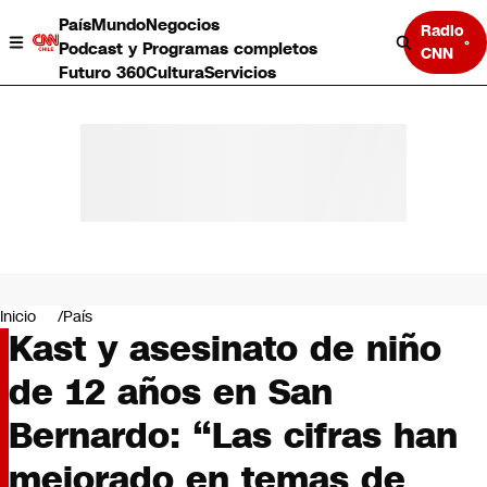
País
Mundo
Negocios
Radio
Podcast y Programas completos
CNN
Futuro 360
Cultura
Servicios
País
Mundo
Negocios
Inicio
País
Kast y asesinato de niño
Deportes
Programas completos
de 12 años en San
Cultura
Servicios
Bernardo: “Las cifras han
Bits
CNN Data
mejorado en temas de
CNN tiempo