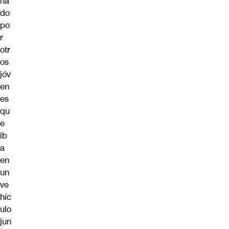
na
do
po
r
otr
os
jóv
en
es
qu
e
ib
a
en
un
ve
híc
ulo
jun