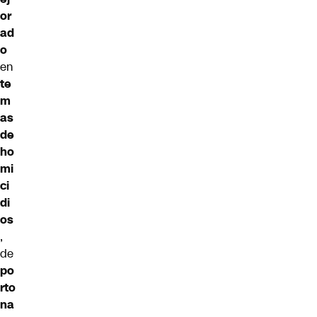
or
ad
o
en
te
m
as
de
ho
mi
ci
di
os
,
de
po
rto
na