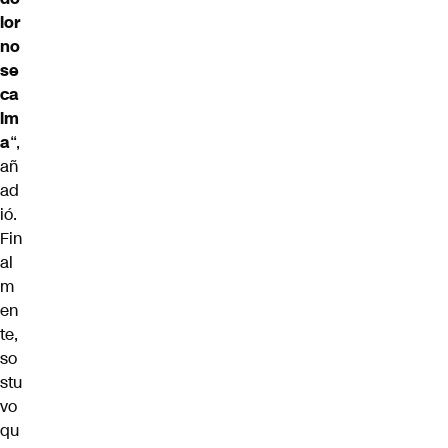
lor
no
se
ca
lm
a
“,
añ
ad
ió.
Fin
al
m
en
te,
so
stu
vo
qu