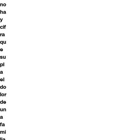
no
ha
y
cif
ra
qu
e
su
pl
a
el
do
lor
de
un
a
fa
mi
lia
,