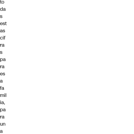
to
da
s
est
as
cif
ra
s
pa
ra
es
a
fa
mil
ia,
pa
ra
un
a