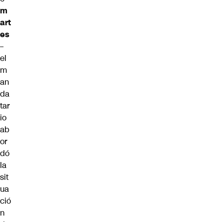
m
art
es
–
el
m
an
da
tar
io
ab
or
dó
la
sit
ua
ció
n