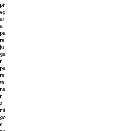
pr
ep
ar
a
pa
ra
ju
ga
r,
pa
ra
te
ne
r
a
mi
go
s,