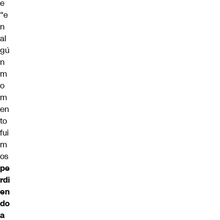
e
“e
n
al
gú
n
m
o
m
en
to
fui
m
os
pe
rdi
en
do
a