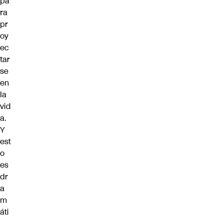
pa
ra
pr
oy
ec
tar
se
en
la
vid
a.
Y
est
o
es
dr
a
m
áti