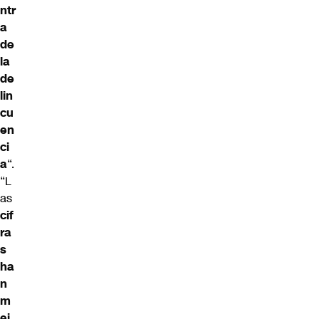
ntr
a
de
la
de
lin
cu
en
ci
a
“.
“L
as
cif
ra
s
ha
n
m
ej