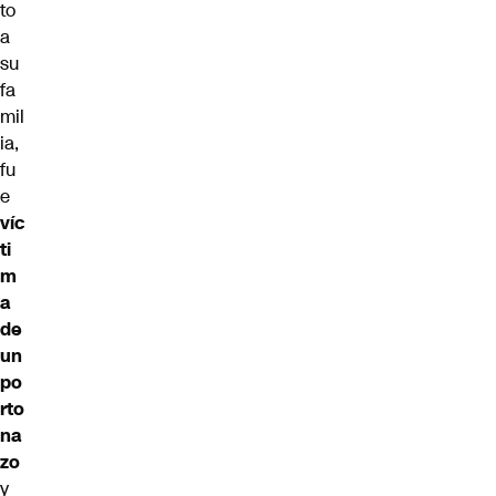
to
a
su
fa
mil
ia,
fu
e
víc
ti
m
a
de
un
po
rto
na
zo
y