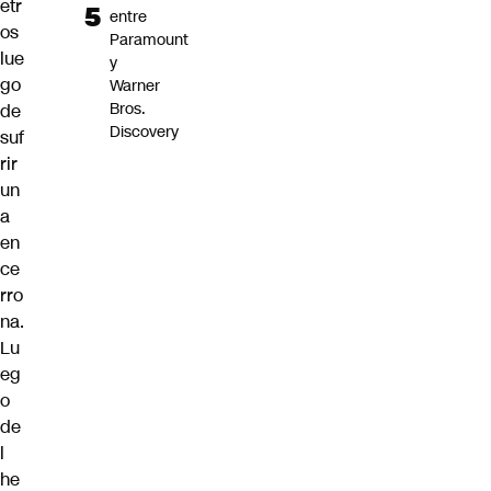
etr
entre
os
Paramount
lue
y
go
Warner
Bros.
de
Discovery
suf
rir
un
a
en
ce
rro
na.
Lu
eg
o
de
l
he