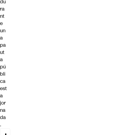
du
ra
nt
e
un
a
pa
ut
a
pú
bli
ca
est
a
jor
na
da
.