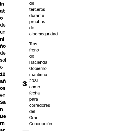
de
in
terceros
at
durante
o
pruebas
de
de
un
ciberseguridad
ni
Tras
ño
freno
de
de
sol
Hacienda,
o
Gobierno
12
mantiene
2031
añ
como
os
fecha
en
para
Sa
corredores
n
del
Be
Gran
rn
Concepción
ar