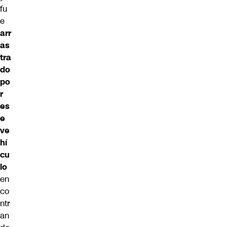
fu
e
arr
as
tra
do
po
r
es
e
ve
hí
cu
lo
en
co
ntr
an