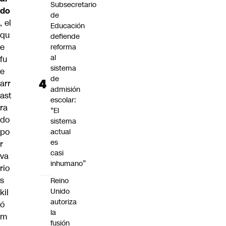
Subsecretario
do
de
, el
Educación
qu
defiende
e
reforma
al
fu
sistema
e
de
arr
admisión
ast
escolar:
ra
“El
do
sistema
po
actual
es
r
casi
va
inhumano”
rio
s
Reino
Unido
kil
autoriza
ó
la
m
fusión