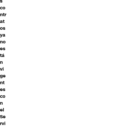
s
co
ntr
at
os
ya
no
es
tá
n
vi
ge
nt
es
co
n
el
Se
rvi