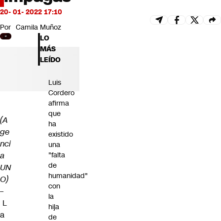
Futuro 360
20- 01- 2022 17:10
Opinión
Por
Camila Muñoz
LO
MÁS
LEÍDO
Luis
Cordero
afirma
que
(A
ha
ge
existido
nci
una
a
"falta
de
UN
humanidad"
O)
con
–
la
L
hija
a
de