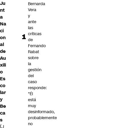
Ju
Bernarda
nt
Vera
y
a
ante
Na
las
ci
críticas
on
de
al
Fernando
de
Rabat
Au
sobre
la
xili
gestión
o
del
Es
caso
co
responde:
lar
"Él
y
está
Be
muy
desinformado,
ca
probablemente
s
no
(J