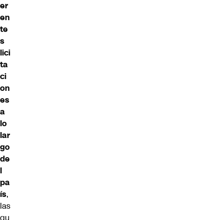
er
en
te
s
lici
ta
ci
on
es
a
lo
lar
go
de
l
pa
ís
,
las
qu