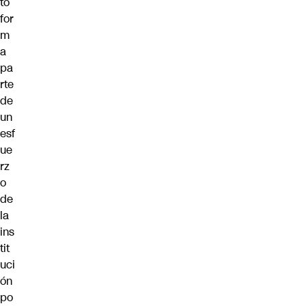
to
for
m
a
pa
rte
de
un
esf
ue
rz
o
de
la
ins
tit
uci
ón
po