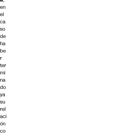
en
el
ca
so
de
ha
be
r
ter
mi
na
do
ya
su
rel
aci
ón
co