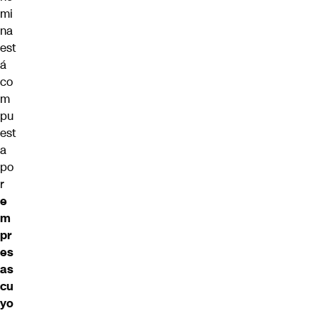
mi
na
est
á
co
m
pu
est
a
po
r
e
m
pr
es
as
cu
yo