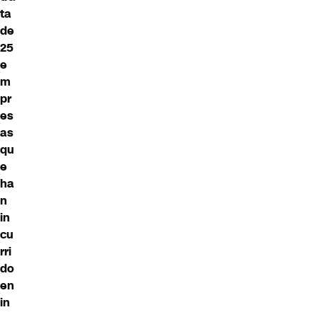
ta
de
25
e
m
pr
es
as
qu
e
ha
n
in
cu
rri
do
en
in