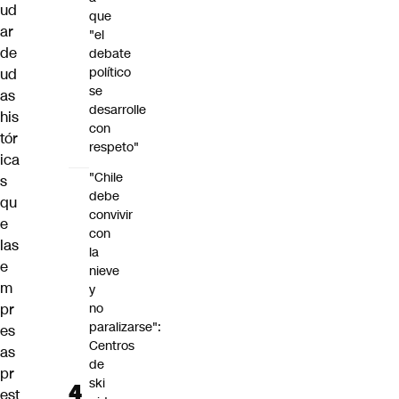
ud
que
ar
"el
de
debate
político
ud
se
as
desarrolle
his
con
tór
respeto"
ica
"Chile
s
debe
qu
convivir
e
con
las
la
e
nieve
m
y
pr
no
paralizarse":
es
Centros
as
de
pr
ski
est