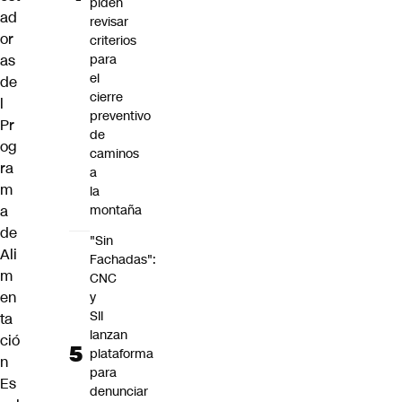
piden
ad
revisar
or
criterios
as
para
el
de
cierre
l
preventivo
Pr
de
og
caminos
ra
a
m
la
a
montaña
de
"Sin
Ali
Fachadas":
m
CNC
en
y
SII
ta
lanzan
ció
plataforma
n
para
Es
denunciar