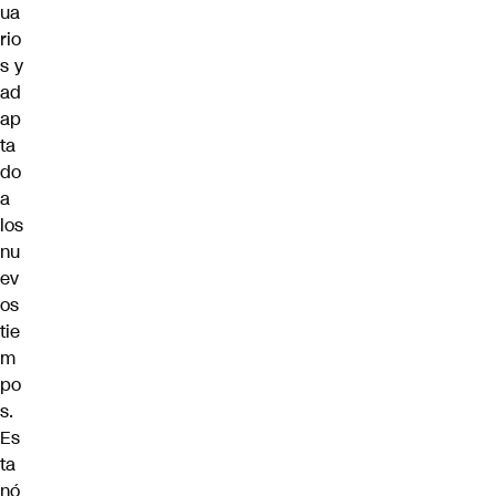
ua
rio
s y
ad
ap
ta
do
a
los
nu
ev
os
tie
m
po
s.
Es
ta
nó