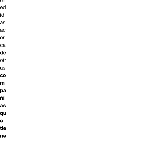
ed
id
as
ac
er
ca
de
otr
as
co
m
pa
ñí
as
qu
e
tie
ne