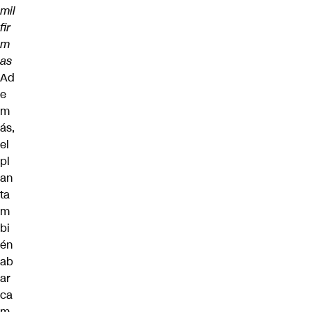
mil
fir
m
as
Ad
e
m
ás,
el
pl
an
ta
m
bi
én
ab
ar
ca
m