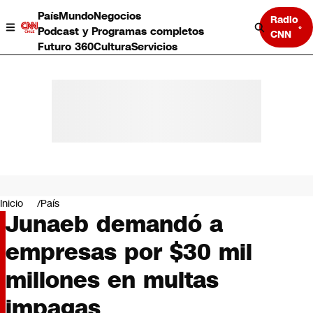
País
Mundo
Negocios
Radio
Podcast y Programas completos
CNN
Futuro 360
Cultura
Servicios
País
Mundo
Negocios
Inicio
País
Junaeb demandó a
Deportes
Programas completos
empresas por $30 mil
Cultura
Servicios
millones en multas
Bits
CNN Data
impagas
CNN tiempo