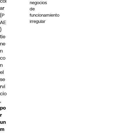
col
negocios
ar
de
(P
funcionamiento
irregular
AE
)
tie
ne
n
co
n
el
se
rvi
cio
,
po
r
un
m