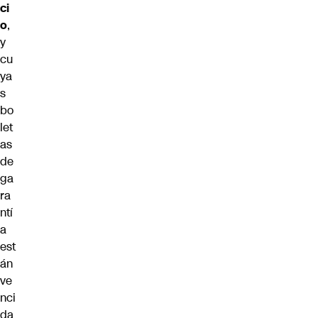
ci
o
,
y
cu
ya
s
bo
let
as
de
ga
ra
ntí
a
est
án
ve
nci
da