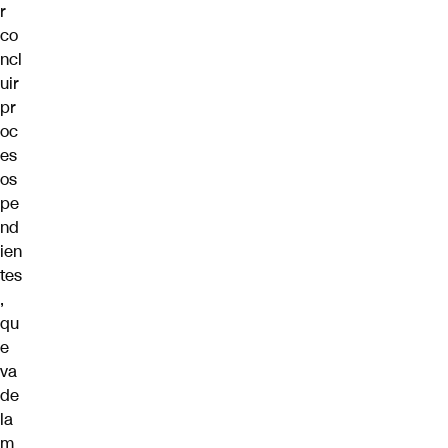
r
co
ncl
uir
pr
oc
es
os
pe
nd
ien
tes
,
qu
e
va
de
la
m