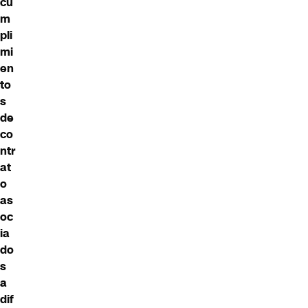
cu
m
pli
mi
en
to
s
de
co
ntr
at
o
as
oc
ia
do
s
a
dif