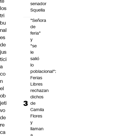
te
senador
los
Squella
tri
"Señora
bu
de
nal
feria"
es
y
de
"se
jus
le
salió
tici
lo
a
poblacional":
co
Ferias
n
Libres
el
rechazan
ob
dichos
jeti
de
Camila
vo
Flores
de
y
re
llaman
ca
a