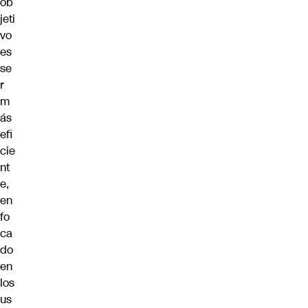
ob
jeti
vo
es
se
r
m
ás
efi
cie
nt
e,
en
fo
ca
do
en
los
us