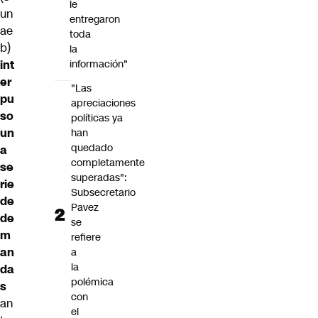
le
un
entregaron
ae
toda
b)
la
int
información"
er
"Las
pu
apreciaciones
so
políticas ya
un
han
quedado
a
completamente
se
superadas":
rie
Subsecretario
de
Pavez
de
se
m
refiere
an
a
la
da
polémica
s
con
an
el