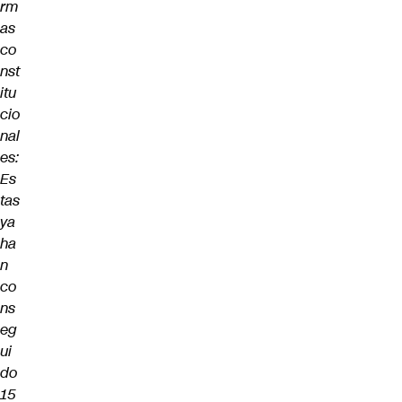
rm
as
co
nst
itu
cio
nal
es:
Es
tas
ya
ha
n
co
ns
eg
ui
do
15