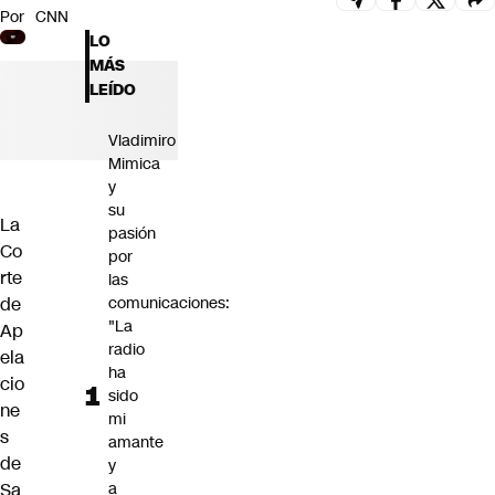
Por
CNN
Futuro 360
LO
Opinión
MÁS
LEÍDO
Vladimiro
Mimica
y
su
La
pasión
Co
por
rte
las
de
comunicaciones:
"La
Ap
radio
ela
ha
cio
sido
ne
mi
s
amante
de
y
Sa
a