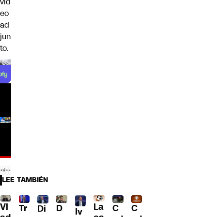
vid
eo
ad
jun
to.
LEE TAMBIÉN
Vl
La
Tr
D
C
C
Di
Iv