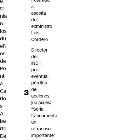
frustrada
e
a
te
escolta
nía
del
n
exministro
los
Luis
du
Cordero
eñ
Director
os
del
de
INDH
Pe
por
nt
eventual
pérdida
a
de
Ca
acciones
rlo
judiciales:
s
"Sería
Al
francamente
be
un
rto
retroceso
importante"
Dé