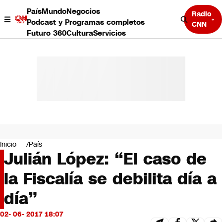
País
Mundo
Negocios
Radio
Podcast y Programas completos
CNN
Futuro 360
Cultura
Servicios
País
Mundo
Negocios
Inicio
País
Julián López: “El caso de
Deportes
Programas completos
la Fiscalía se debilita día a
Cultura
Servicios
día”
Bits
CNN Data
02- 06- 2017 18:07
CNN tiempo