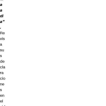
a
a
dí
a”
.
Re
vis
a
su
s
de
cla
ra
cio
ne
s
en
el