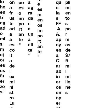
le
on
a
qu
pli
oc
e
he
a
ag
e
mi
es
es
en
fr
ra
la
en
o
m
tr
us
da
s
to
im
en
eg
tr
r
FF
s
po
os
ad
ad
a
.A
po
rt
im
o
a
un
A.
r
an
po
mi
a
a
ap
m
te
rt
s
es
éli
oy
ás
"
an
m
co
te
en
de
te
ej
lt
”
a
$7
"
or
a
C
9
es
de
ar
mi
es
l
ab
l
fu
ex
in
mi
er
mi
er
llo
zo
ni
os
ne
s"
st
en
s
ro
op
Lu
er