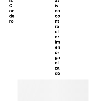
is
at
C
iv
or
os
de
co
ro
nt
ra
el
cr
im
en
or
ga
ni
za
do