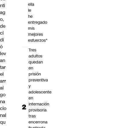
ella
nti
le
ag
he
o,
entregado
de
mis
ci
mejores
di
esfuerzos"
ó
Tres
lev
adultos
an
quedan
tar
en
el
prisión
preventiva
arr
y
ai
adolescente
go
en
na
internación
cio
provisoria
nal
tras
qu
encerrona