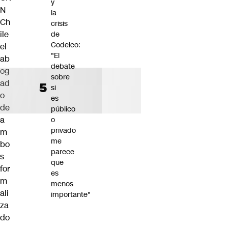
y
N
la
Ch
crisis
ile
de
Codelco:
el
"El
ab
debate
og
sobre
ad
si
o
es
de
público
a
o
privado
m
me
bo
parece
s
que
for
es
m
menos
ali
importante"
za
do