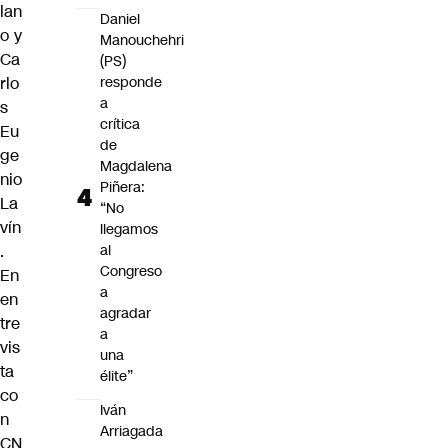
lan
Daniel
o y
Manouchehri
Ca
(PS)
rlo
responde
a
s
crítica
Eu
de
ge
Magdalena
nio
Piñera:
La
“No
vín
llegamos
.
al
Congreso
En
a
en
agradar
tre
a
vis
una
ta
élite”
co
Iván
n
Arriagada
CN