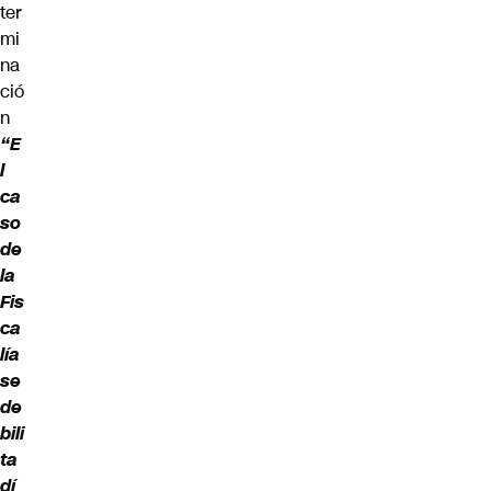
ter
mi
na
ció
n
“E
l
ca
so
de
la
Fis
ca
lía
se
de
bili
ta
dí