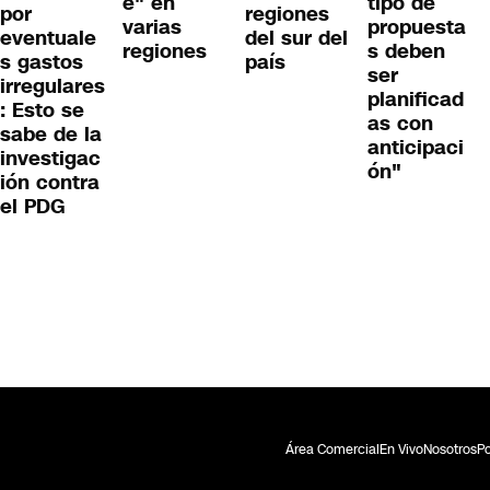
e" en
tipo de
por
regiones
varias
propuesta
eventuale
del sur del
regiones
s deben
s gastos
país
ser
irregulares
planificad
: Esto se
as con
sabe de la
anticipaci
investigac
ón"
ión contra
el PDG
Área Comercial
En Vivo
Nosotros
Po