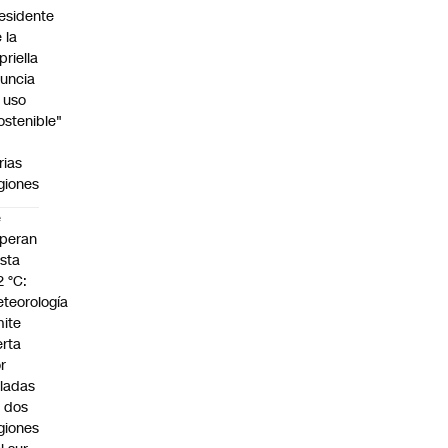
esidente
 la
priella
uncia
 uso
ostenible"
n
rias
giones
e
peran
sta
2 °C:
teorología
ite
erta
r
ladas
 dos
giones