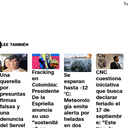
Tu
LEE TAMBIÉN
Fracking
CNC
Una
Se
en
cuestiona
querella
esperan
Colombia:
iniciativa
por
hasta -12
Presidente
que busca
presuntas
°C:
De la
declarar
firmas
Meteorolo
Espriella
feriado el
falsas y
gía emite
anuncia
17 de
una
alerta por
su uso
septiembr
denuncia
heladas
"sostenibl
e: "Este
del Servel
en dos