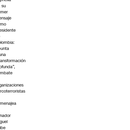
 su
imer
ensaje
omo
esidente
e
lombia:
punta
una
ransformación
ofunda”,
ombate
ganizaciones
rcoterroristas
omenajea
nador
guel
ibe