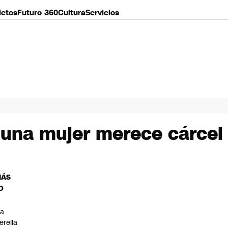
letos
Futuro 360
Cultura
Servicios
guna mujer merece cárcel
MÁS
O
a
erella