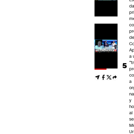
da
pr
m
c
pr
d
Co
A
a 
“t
pr
c
a
or
na
y
h
al
se
Mi
Ur