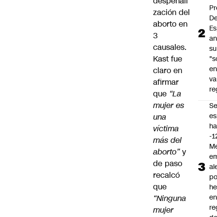
despenali
Pr
zación del
De
aborto en
Es
3
an
causales.
su
Kast fue
"s
e
claro en
va
afirmar
re
que
“La
mujer es
S
es
una
ha
víctima
-1
más del
Me
aborto”
y
em
de paso
al
recalcó
po
que
he
en
“Ninguna
re
mujer