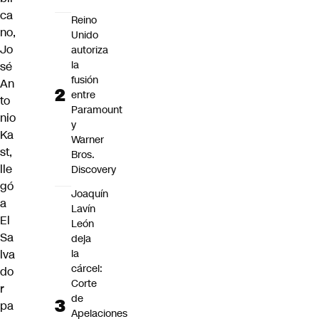
ca
Reino
no,
Unido
Jo
autoriza
la
sé
fusión
An
entre
to
Paramount
nio
y
Ka
Warner
st
,
Bros.
lle
Discovery
gó
Joaquín
a
Lavín
El
León
Sa
deja
la
lva
cárcel:
do
Corte
r
de
pa
Apelaciones