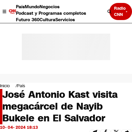
País
Mundo
Negocios
Radio
Podcast y Programas completos
CNN
Futuro 360
Cultura
Servicios
País
Mundo
Negocios
Inicio
País
José Antonio Kast visita
Deportes
Programas completos
megacárcel de Nayib
Cultura
Servicios
Bukele en El Salvador
Bits
CNN Data
10- 04- 2024 18:13
CNN tiempo