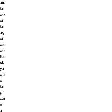
ais
la
do
en
la
ag
en
da
de
Ka
st,
ya
qu
e
la
pr
óxi
m
a