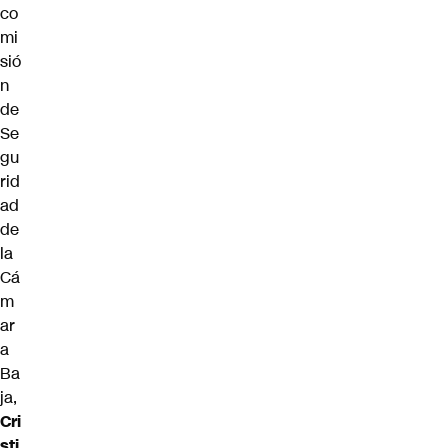
co
mi
sió
n
de
Se
gu
rid
ad
de
la
Cá
m
ar
a
Ba
ja,
Cri
sti