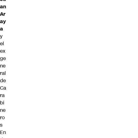
an
Ar
ay
a
y
el
ex
ge
ne
ral
de
Ca
ra
bi
ne
ro
s
En