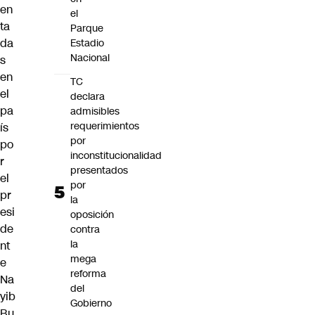
en
el
ta
Parque
da
Estadio
Nacional
s
en
TC
el
declara
pa
admisibles
requerimientos
ís
por
po
inconstitucionalidad
r
presentados
el
por
pr
la
esi
oposición
de
contra
la
nt
mega
e
reforma
Na
del
yib
Gobierno
Bu