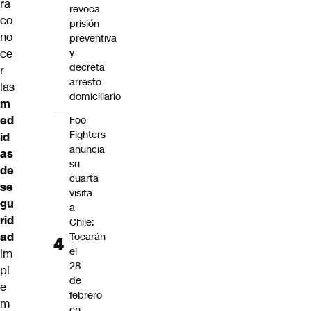
ra
revoca
co
prisión
no
preventiva
y
ce
decreta
r
arresto
las
domiciliario
m
ed
Foo
Fighters
id
anuncia
as
su
de
cuarta
se
visita
gu
a
rid
Chile:
ad
Tocarán
el
im
28
pl
de
e
febrero
m
en