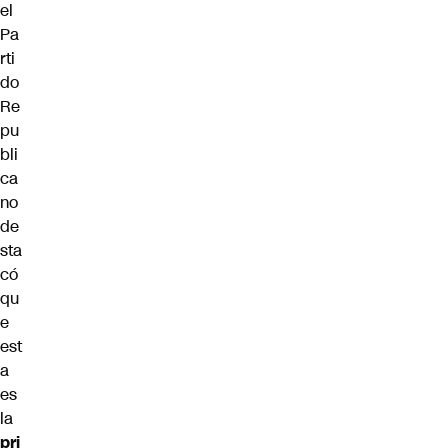
el
Pa
rti
do
Re
pu
bli
ca
no
de
sta
có
qu
e
est
a
es
la
pri