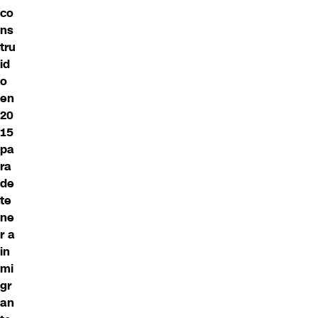
co
ns
tru
id
o
en
20
15
pa
ra
de
te
ne
r a
in
mi
gr
an