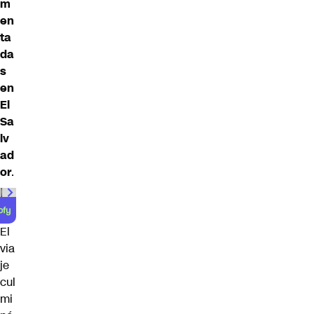
m
en
ta
da
s
en
El
Sa
lv
ad
or
.
00:00
/
01:00
El
via
je
cul
mi