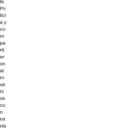
la
Po
licí
a y
co
m
pa
rti
er
on
al
m
ue
rz
os
co
n
mi
nis