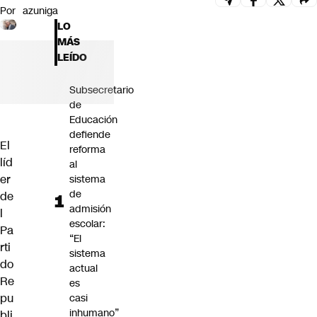
Por
azuniga
Futuro 360
LO
Opinión
MÁS
LEÍDO
Subsecretario
de
Educación
defiende
El
reforma
líd
al
er
sistema
de
de
admisión
l
escolar:
Pa
“El
rti
sistema
do
actual
Re
es
pu
casi
inhumano”
bli