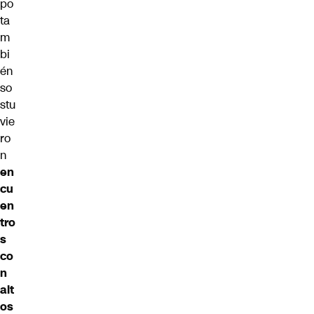
po
ta
m
bi
én
so
stu
vie
ro
n
en
cu
en
tro
s
co
n
alt
os