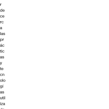
r
de
ce
rc
a
las
pr
ác
tic
as
y
te
cn
olo
gí
as
util
iza