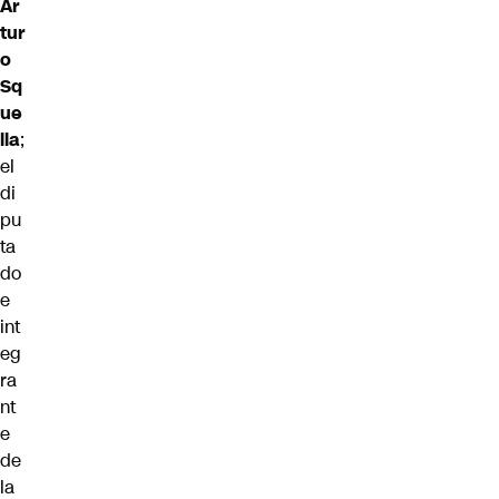
Ar
tur
o
Sq
ue
lla
;
el
di
pu
ta
do
e
int
eg
ra
nt
e
de
la