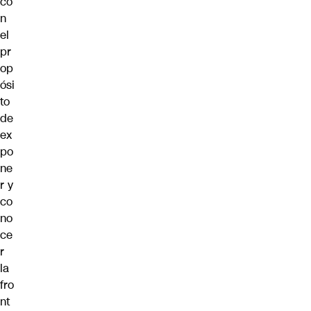
co
n
el
pr
op
ósi
to
de
ex
po
ne
r y
co
no
ce
r
la
fro
nt