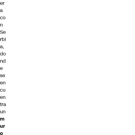
er
a
co
n
Se
rbi
a,
do
nd
e
se
en
cu
en
tra
un
m
ur
o