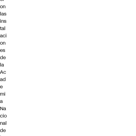
on
las
ins
tal
aci
on
es
de
la
Ac
ad
e
mi
a
Na
cio
nal
de