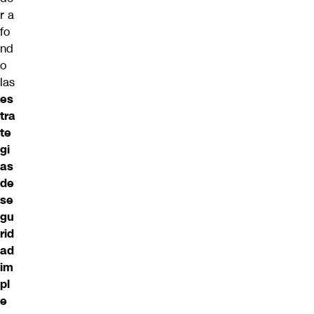
r a
fo
nd
o
las
es
tra
te
gi
as
de
se
gu
rid
ad
im
pl
e