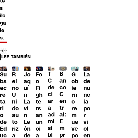
te
s
ile
ga
le
s
.
LEE TAMBIÉN
T
B
Su
R
Jo
G
La
Fo
C
an
bs
ei
aq
ob
de
o
de
co
ec
no
uí
ie
nu
Fi
cl
C
re
U
n
rn
nc
gh
ar
en
ta
ni
La
o
ia
te
a
tr
ri
do
ví
re
po
rs
ad
al:
o
au
n
m
r
an
mi
E
de
to
Le
ue
vi
un
si
m
Ed
riz
ón
ve
ol
ci
bl
pr
uc
a
de
po
en
a