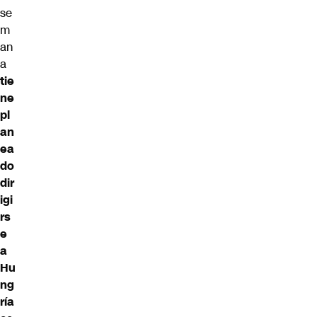
se
m
an
a
tie
ne
pl
an
ea
do
dir
igi
rs
e
a
Hu
ng
ría