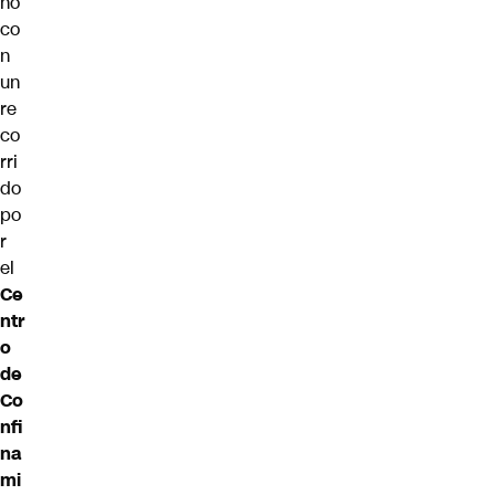
nó
co
n
un
re
co
rri
do
po
r
el
Ce
ntr
o
de
Co
nfi
na
mi