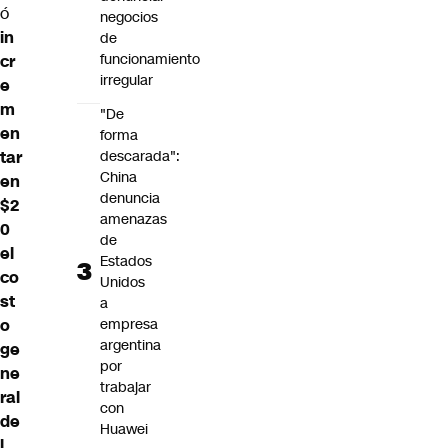
ó
negocios
in
de
funcionamiento
cr
irregular
e
m
"De
en
forma
descarada":
tar
China
en
denuncia
$2
amenazas
0
de
el
Estados
co
Unidos
st
a
empresa
o
argentina
ge
por
ne
trabajar
ral
con
de
Huawei
l