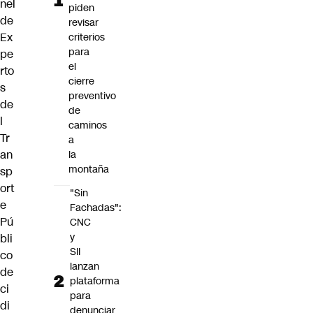
nel
piden
de
revisar
Ex
criterios
para
pe
el
rto
cierre
s
preventivo
de
de
l
caminos
Tr
a
an
la
montaña
sp
ort
"Sin
e
Fachadas":
Pú
CNC
y
bli
SII
co
lanzan
de
plataforma
ci
para
di
denunciar