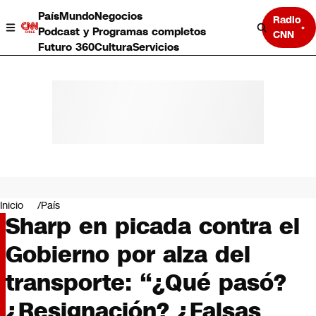
País
Mundo
Negocios
Radio
Podcast y Programas completos
CNN
Futuro 360
Cultura
Servicios
País
Mundo
Negocios
Inicio
País
Sharp en picada contra el
Deportes
Programas completos
Gobierno por alza del
Cultura
Servicios
transporte: “¿Qué pasó?
Bits
CNN Data
¿Resignación? ¿Falsas
CNN tiempo