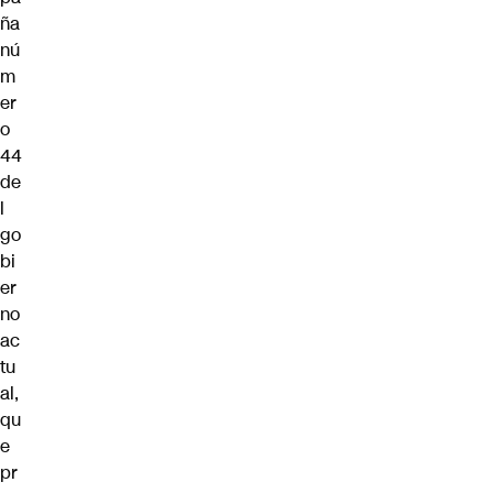
ña
nú
m
er
o
44
de
l
go
bi
er
no
ac
tu
al,
qu
e
pr