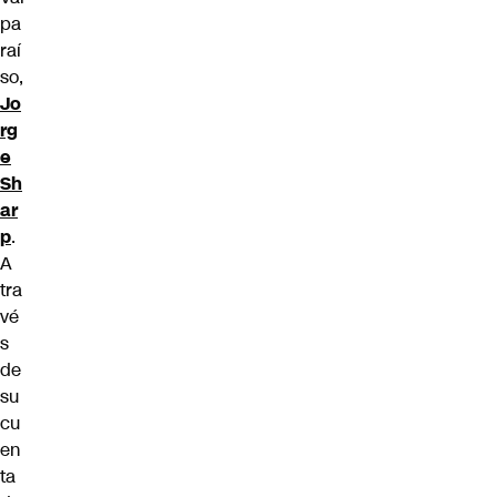
pa
raí
so,
Jo
rg
e
Sh
ar
p
.
A
tra
vé
s
de
su
cu
en
ta