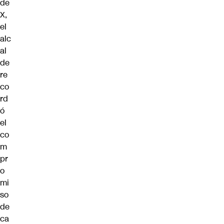
de
X,
el
alc
al
de
re
co
rd
ó
el
co
m
pr
o
mi
so
de
ca