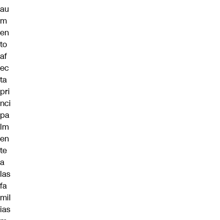
au
m
en
to
af
ec
ta
pri
nci
pa
lm
en
te
a
las
fa
mil
ias