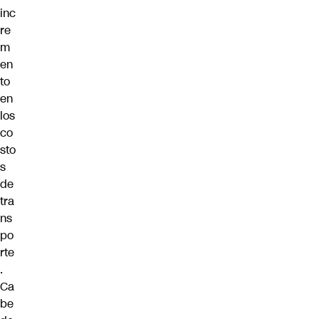
inc
re
m
en
to
en
los
co
sto
s
de
tra
ns
po
rte
.
Ca
be