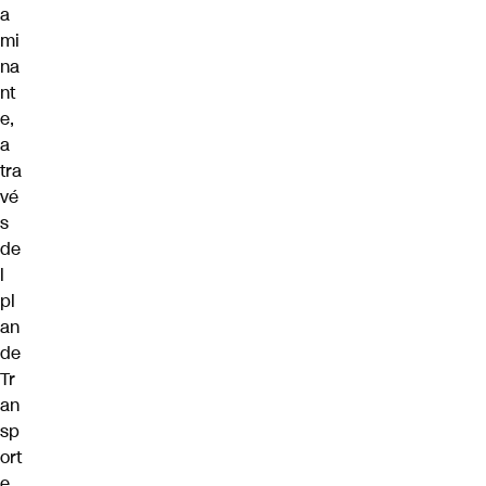
a
mi
na
nt
e,
a
tra
vé
s
de
l
pl
an
de
Tr
an
sp
ort
e