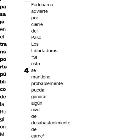
Fedecarne
pa
advierte
sa
por
je
cierre
en
del
el
Paso
tra
Los
Libertadores:
ns
"Si
po
esto
rte
se
pú
mantiene,
bli
probablemente
co
pueda
de
generar
algún
la
nivel
Re
de
gi
desabastecimiento
ón
de
M
carne"