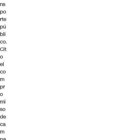
ns
po
rte
pú
bli
co.
Cit
o
el
co
m
pr
o
mi
so
de
ca
m
pa