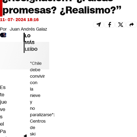
Futuro 360
promesas? ¿Realismo?”
Opinión
11- 07- 2024 18:16
Por
Juan Andrés Galaz
LO
MÁS
LEÍDO
"Chile
debe
convivir
con
Es
la
te
nieve
jue
y
no
ve
paralizarse":
s
Centros
el
de
Pa
ski