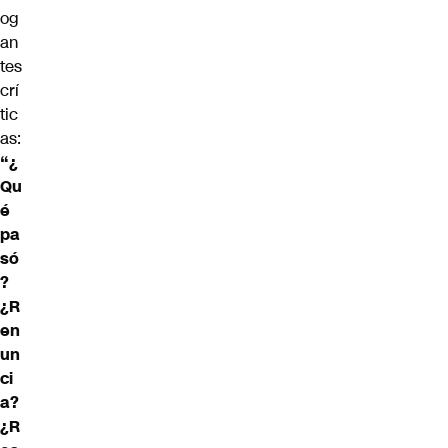
og
an
tes
crí
tic
as:
“¿
Qu
é
pa
só
?
¿R
en
un
ci
a?
¿R