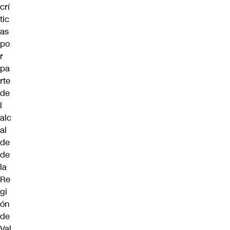
crí
tic
as
po
r
pa
rte
de
l
alc
al
de
de
la
Re
gi
ón
de
Val