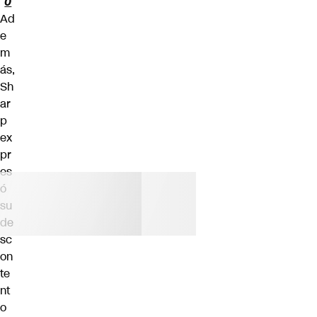
0
Ad
e
m
ás,
Sh
ar
p
ex
pr
es
ó
su
de
sc
on
te
nt
o