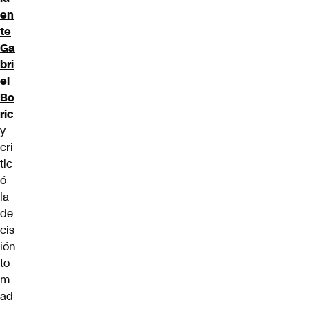
en
te
Ga
bri
el
Bo
ric
y
cri
tic
ó
la
de
cis
ión
to
m
ad