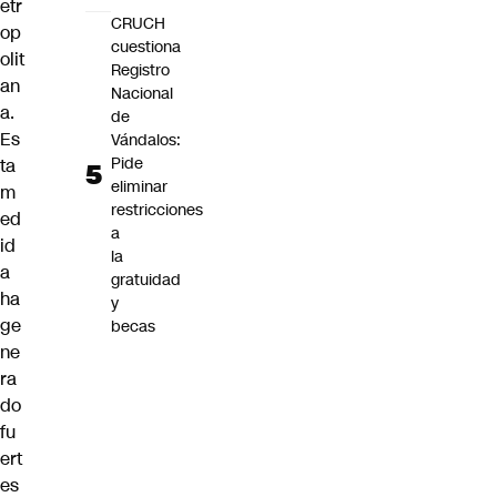
etr
CRUCH
op
cuestiona
olit
Registro
an
Nacional
a.
de
Es
Vándalos:
Pide
ta
eliminar
m
restricciones
ed
a
id
la
a
gratuidad
ha
y
ge
becas
ne
ra
do
fu
ert
es