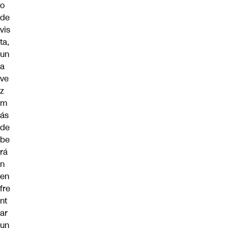
o
de
vis
ta,
un
a
ve
z
m
ás
de
be
rá
n
en
fre
nt
ar
un