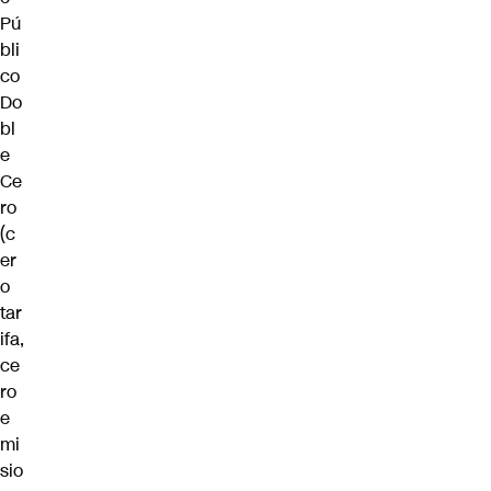
Pú
bli
co
Do
bl
e
Ce
ro
(c
er
o
tar
ifa,
ce
ro
e
mi
sio