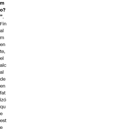
m
o?
”
.
Fin
al
m
en
te,
el
alc
al
de
en
fat
izó
qu
e
est
e