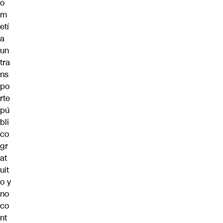
o
m
etí
a
un
tra
ns
po
rte
pú
bli
co
gr
at
uit
o y
no
co
nt