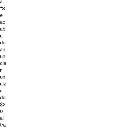
a.
“S
e
ac
ab
a
de
an
un
cia
r
un
alz
a
de
$2
0
al
tra