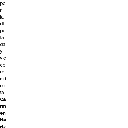
po
r
la
di
pu
ta
da
y
vic
ep
re
sid
en
ta
Ca
rm
en
He
rtz