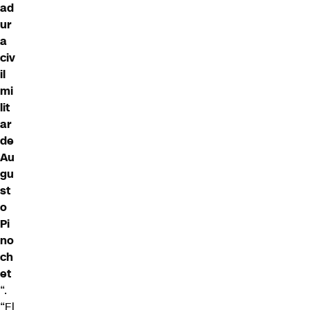
ad
ur
a
civ
il
mi
lit
ar
de
Au
gu
st
o
Pi
no
ch
et
“.
“El