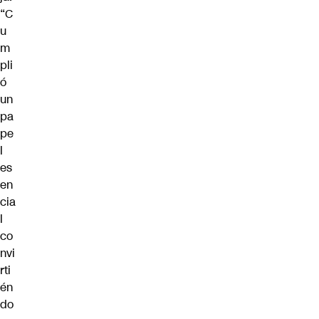
“C
u
m
pli
ó
un
pa
pe
l
es
en
cia
l
co
nvi
rti
én
do