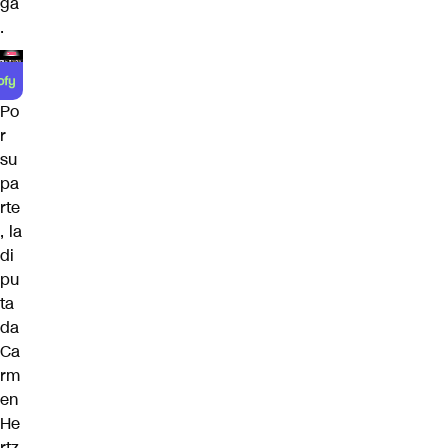
ga
.
Po
r
su
pa
rte
, la
di
pu
ta
da
Ca
rm
en
He
rtz