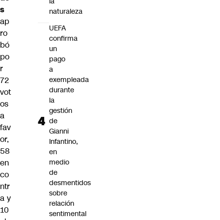
la
s
naturaleza
ap
UEFA
ro
confirma
bó
un
po
pago
r
a
72
exempleada
durante
vot
la
os
gestión
a
de
fav
Gianni
or,
Infantino,
58
en
en
medio
de
co
desmentidos
ntr
sobre
a y
relación
10
sentimental