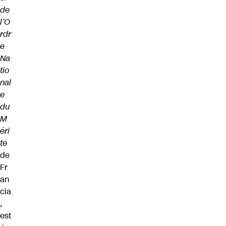
de
l’O
rdr
e
Na
tio
nal
e
du
M
éri
te
de
Fr
an
cia
,
est