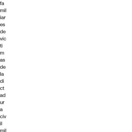
fa
mil
iar
es
de
víc
ti
m
as
de
la
di
ct
ad
ur
a
civ
il
mil