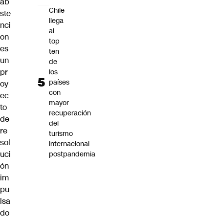
ab
Chile
ste
llega
nci
al
on
top
es
ten
un
de
pr
los
países
oy
con
ec
mayor
to
recuperación
de
del
re
turismo
sol
internacional
uci
postpandemia
ón
im
pu
lsa
do