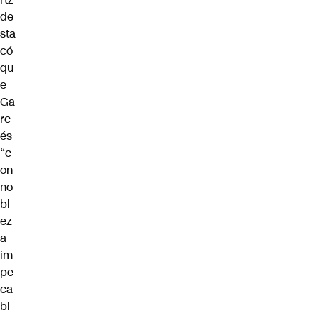
de
sta
có
qu
e
Ga
rc
és
“c
on
no
bl
ez
a
im
pe
ca
bl