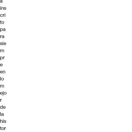
á
ins
cri
to
pa
ra
sie
m
pr
e
en
lo
m
ejo
r
de
la
his
tor