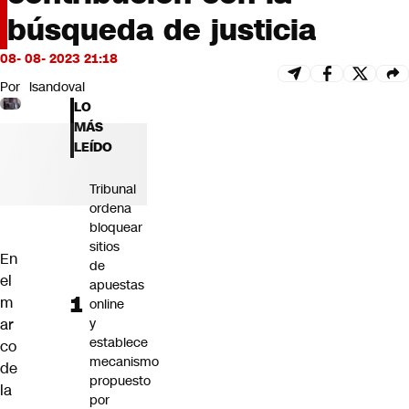
Futuro 360
búsqueda de justicia
Opinión
08- 08- 2023 21:18
Por
lsandoval
LO
MÁS
LEÍDO
Tribunal
ordena
bloquear
sitios
En
de
el
apuestas
m
online
ar
y
establece
co
mecanismo
de
propuesto
la
por