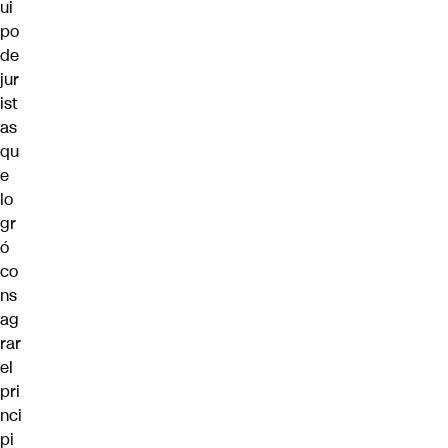
ui
po
de
jur
ist
as
qu
e
lo
gr
ó
co
ns
ag
rar
el
pri
nci
pi