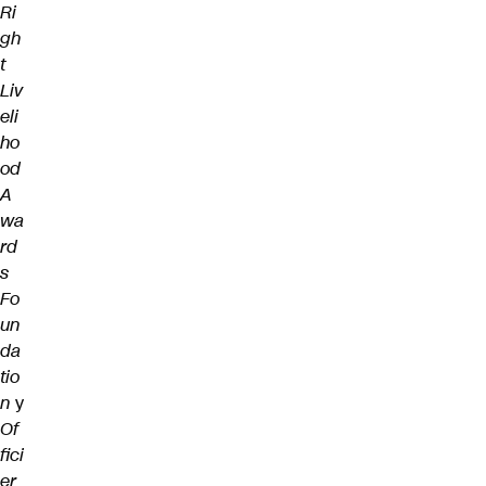
Ri
gh
t
Liv
eli
ho
od
A
wa
rd
s
Fo
un
da
tio
n
y
Of
fici
er