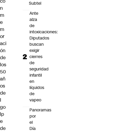
co
Subtel
n
Ante
m
alza
e
de
m
intoxicaciones:
or
Diputados
aci
buscan
ón
exigir
cierres
de
de
los
seguridad
50
infantil
añ
en
os
líquidos
de
de
l
vapeo
go
Panoramas
lp
por
e
el
de
Día