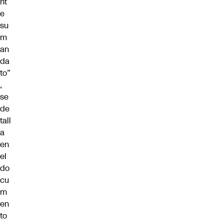
nt
e
su
m
an
da
to”
,
se
de
tall
a
en
el
do
cu
m
en
to