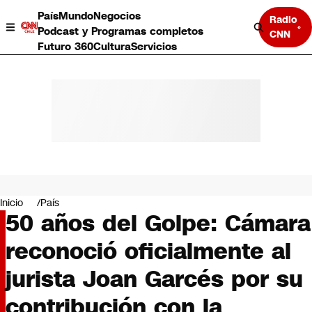
País
Mundo
Negocios
Radio
Podcast y Programas completos
CNN
Futuro 360
Cultura
Servicios
País
Mundo
Negocios
Inicio
País
50 años del Golpe: Cámara
Deportes
Programas completos
reconoció oficialmente al
Cultura
Servicios
jurista Joan Garcés por su
Bits
CNN Data
contribución con la
CNN tiempo