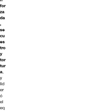
for
za
da
,
se
cu
es
tro
y
tor
tur
a
,
y
lid
er
ó
el
eq