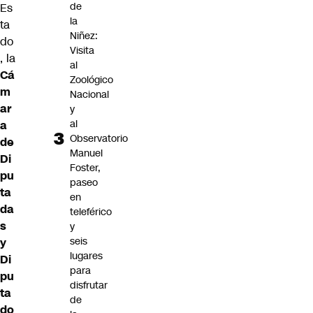
de
Es
la
ta
Niñez:
do
Visita
, la
al
Cá
Zoológico
m
Nacional
ar
y
al
a
Observatorio
de
Manuel
Di
Foster,
pu
paseo
ta
en
da
teleférico
s
y
seis
y
lugares
Di
para
pu
disfrutar
ta
de
do