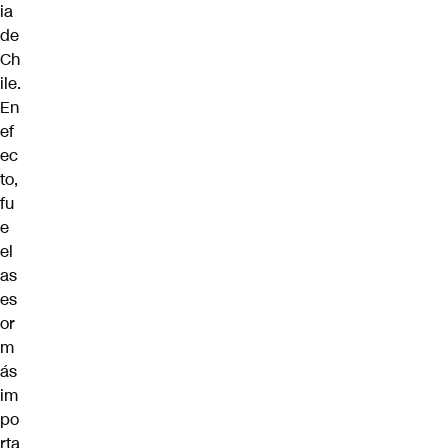
ia
de
Ch
ile.
En
ef
ec
to,
fu
e
el
as
es
or
m
ás
im
po
rta