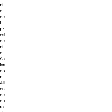
nt
e
de
l
pr
esi
de
nt
e
Sa
lva
do
r
All
en
de
du
ra