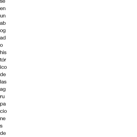
se
en
un
ab
og
ad
o
his
tór
ico
de
las
ag
ru
pa
cio
ne
s
de