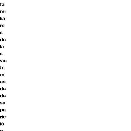
fa
mi
lia
re
s
de
la
s
víc
ti
m
as
de
de
sa
pa
ric
ió
n