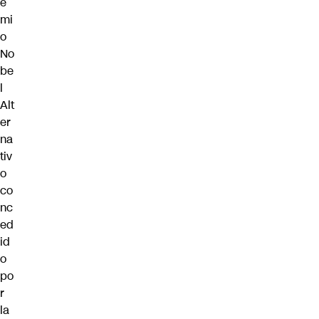
e
mi
o
No
be
l
Alt
er
na
tiv
o
co
nc
ed
id
o
po
r
la