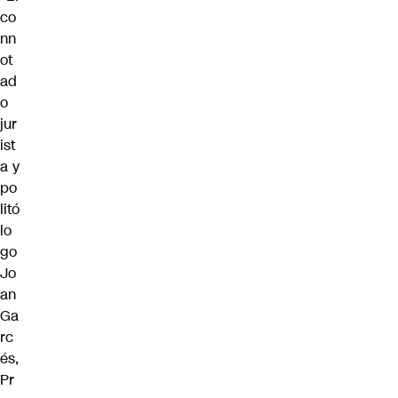
co
nn
ot
ad
o
jur
ist
a y
po
litó
lo
go
Jo
an
Ga
rc
és,
Pr