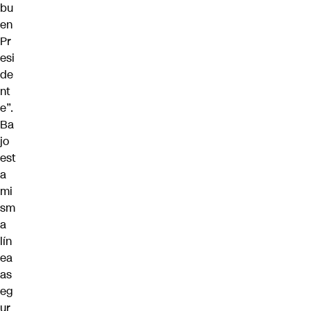
bu
en
Pr
esi
de
nt
e”.
Ba
jo
est
a
mi
sm
a
lín
ea
as
eg
ur