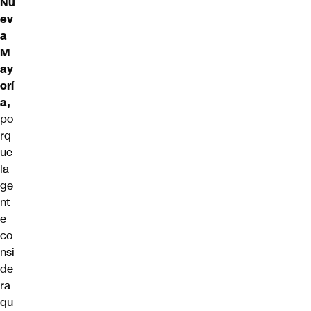
Nu
ev
a
M
ay
orí
a,
po
rq
ue
la
ge
nt
e
co
nsi
de
ra
qu