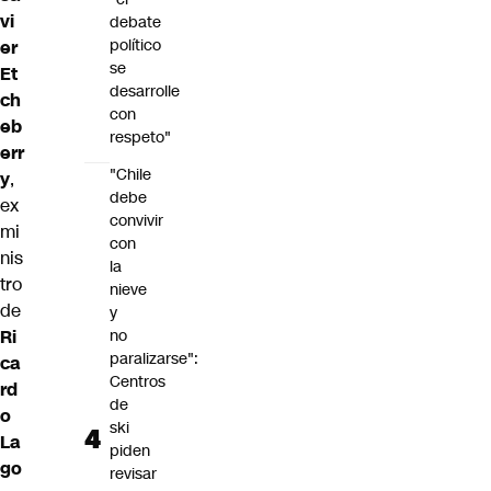
vi
debate
político
er
se
Et
desarrolle
ch
con
eb
respeto"
err
"Chile
y
,
debe
ex
convivir
mi
con
nis
la
tro
nieve
de
y
Ri
no
paralizarse":
ca
Centros
rd
de
o
ski
La
piden
go
revisar