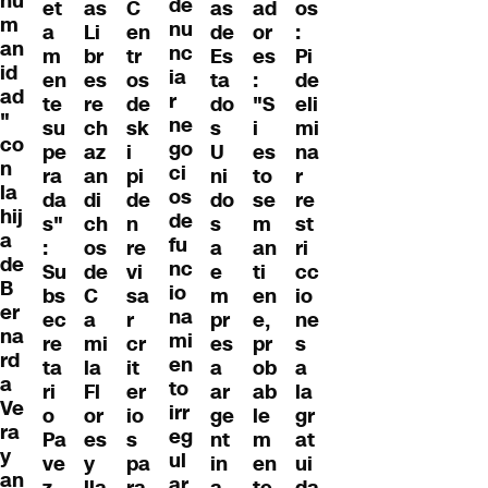
hu
de
et
as
C
as
ad
os
m
nu
a
Li
en
de
or
:
an
nc
m
br
tr
Es
es
Pi
id
ia
en
es
os
ta
:
de
ad
r
te
re
de
do
"S
eli
"
ne
su
ch
sk
s
i
mi
co
go
pe
az
i
U
es
na
n
ci
ra
an
pi
ni
to
r
la
os
da
di
de
do
se
re
hij
de
s"
ch
n
s
m
st
a
fu
:
os
re
a
an
ri
de
nc
Su
de
vi
e
ti
cc
B
io
bs
C
sa
m
en
io
er
na
ec
a
r
pr
e,
ne
na
mi
re
mi
cr
es
pr
s
rd
en
ta
la
it
a
ob
a
a
to
ri
Fl
er
ar
ab
la
Ve
irr
o
or
io
ge
le
gr
ra
eg
Pa
es
s
nt
m
at
y
ul
ve
y
pa
in
en
ui
an
ar
z
lla
ra
a
te
da