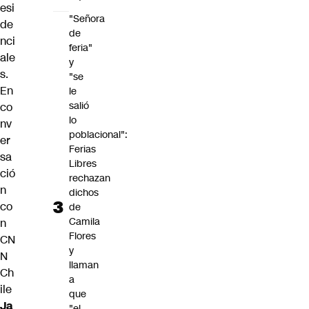
esi
"Señora
de
de
nci
feria"
ale
y
s.
"se
En
le
salió
co
lo
nv
poblacional":
er
Ferias
sa
Libres
ció
rechazan
n
dichos
co
de
Camila
n
Flores
CN
y
N
llaman
Ch
a
ile
que
Ja
"el