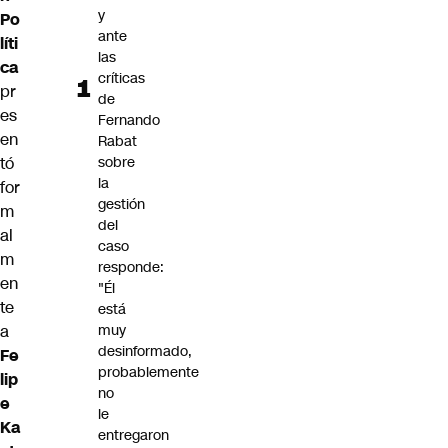
y
Po
ante
líti
las
ca
críticas
pr
de
es
Fernando
en
Rabat
tó
sobre
la
for
gestión
m
del
al
caso
m
responde:
en
"Él
te
está
a
muy
desinformado,
Fe
probablemente
lip
no
e
le
Ka
entregaron