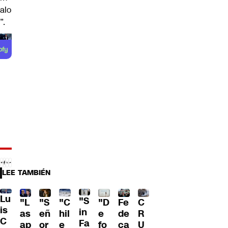
alo
”.
LEE TAMBIÉN
Lu
"S
"L
"S
"C
"D
Fe
C
is
in
as
eñ
hil
e
de
R
C
Fa
ap
or
e
fo
ca
U