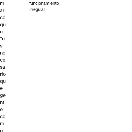
m
funcionamiento
irregular
ar
có
qu
e
“e
s
ne
ce
sa
rio
qu
e
ge
nt
e
co
m
o