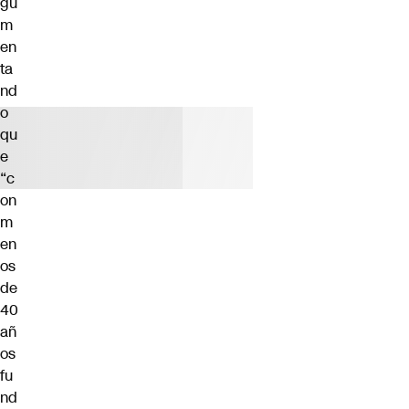
gu
m
en
ta
nd
o
qu
e
“c
on
m
en
os
de
40
añ
os
fu
nd