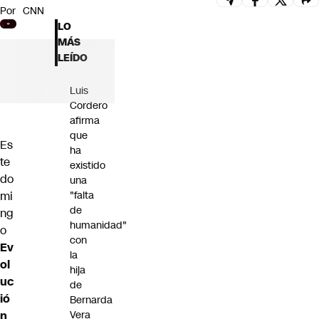
Por
CNN
Futuro 360
LO
Opinión
MÁS
LEÍDO
Luis
Cordero
afirma
que
Es
ha
te
existido
do
una
mi
"falta
de
ng
humanidad"
o
con
Ev
la
ol
hija
uc
de
ió
Bernarda
n
Vera