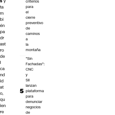
s
y
criterios
ta
para
el
m
cierre
bi
preventivo
én
de
pa
caminos
dr
a
ast
la
ro
montaña
de
"Sin
l
Fachadas":
ca
CNC
nd
y
SII
id
lanzan
at
plataforma
o,
para
qu
denunciar
ien
negocios
re
de