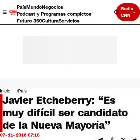
País
Mundo
Negocios
Radio
Podcast y Programas completos
CNN
Futuro 360
Cultura
Servicios
País
Mundo
Negocios
Inicio
País
Javier Etcheberry: “Es
Deportes
Programas completos
muy difícil ser candidato
Cultura
Servicios
de la Nueva Mayoría”
Bits
CNN Data
07- 11- 2016 07:18
CNN tiempo