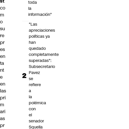
st
toda
co
la
m
información"
o
"Las
su
apreciaciones
re
políticas ya
pr
han
quedado
es
completamente
en
superadas":
ta
Subsecretario
nt
Pavez
e
se
en
refiere
las
a
la
pri
polémica
m
con
ari
el
as
senador
pr
Squella