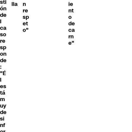
sti
lla
n
ie
ón
re
nt
de
sp
o
l
et
de
ca
o"
ca
so
rn
re
e"
sp
on
de
:
"É
l
es
tá
m
uy
de
si
nf
or