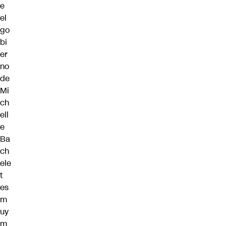
e
el
go
bi
er
no
de
Mi
ch
ell
e
Ba
ch
ele
t
es
m
uy
m