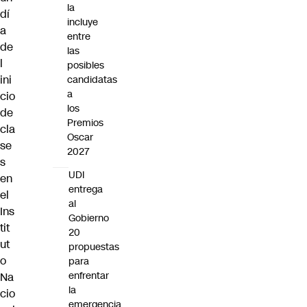
la
dí
incluye
a
entre
de
las
l
posibles
ini
candidatas
a
cio
los
de
Premios
cla
Oscar
se
2027
s
UDI
en
entrega
el
al
Ins
Gobierno
tit
20
ut
propuestas
o
para
enfrentar
Na
la
cio
emergencia