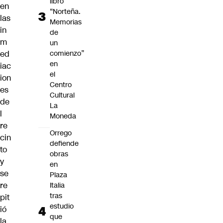
libro
en
“Norteña.
las
Memorias
in
de
m
un
ed
comienzo”
en
iac
el
ion
Centro
es
Cultural
de
La
l
Moneda
re
Orrego
cin
defiende
to
obras
y
en
se
Plaza
re
Italia
tras
pit
estudio
ió
que
la