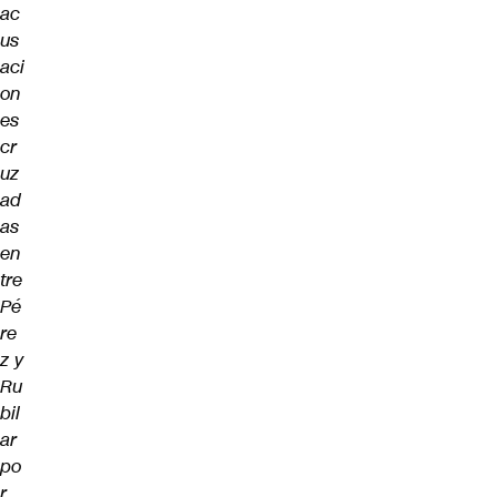
ac
us
aci
on
es
cr
uz
ad
as
en
tre
Pé
re
z y
Ru
bil
ar
po
r