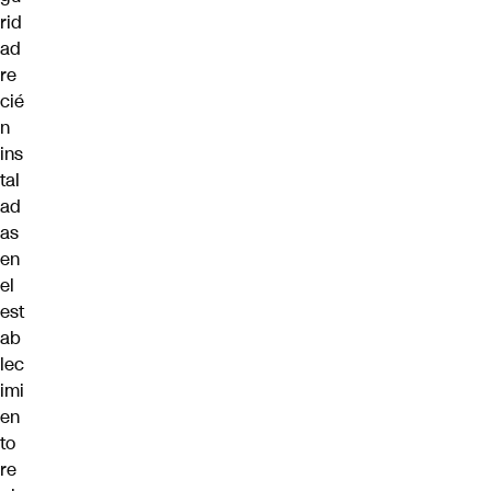
rid
ad
re
cié
n
ins
tal
ad
as
en
el
est
ab
lec
imi
en
to
re