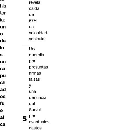
revela
his
caída
tor
de
ia:
67%
un
en
velocidad
o
vehicular
de
lo
Una
s
querella
por
en
presuntas
ca
firmas
pu
falsas
ch
y
ad
una
os
denuncia
fu
del
Servel
e
por
al
eventuales
ca
gastos