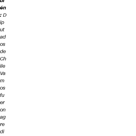
bi
én
:
D
ip
ut
ad
os
de
Ch
ile
Va
m
os
fu
er
on
ag
re
di