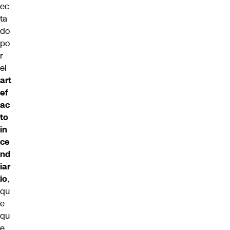
ec
ta
do
po
r
el
art
ef
ac
to
in
ce
nd
iar
io
,
qu
e
qu
e