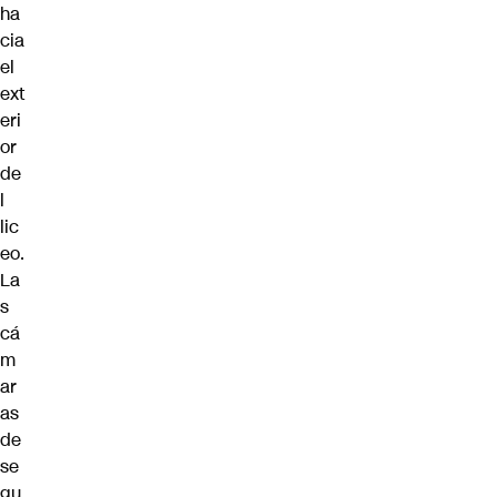
ha
cia
el
ext
eri
or
de
l
lic
eo.
La
s
cá
m
ar
as
de
se
gu