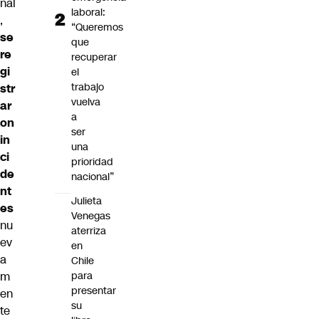
nal
laboral:
,
“Queremos
se
que
re
recuperar
gi
el
trabajo
str
vuelva
ar
a
on
ser
in
una
ci
prioridad
de
nacional”
nt
Julieta
es
Venegas
nu
aterriza
ev
en
a
Chile
m
para
presentar
en
su
te