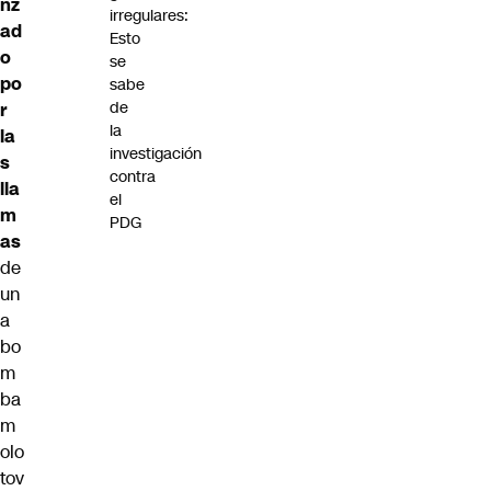
nz
irregulares:
ad
Esto
o
se
po
sabe
de
r
la
la
investigación
s
contra
lla
el
m
PDG
as
de
un
a
bo
m
ba
m
olo
tov