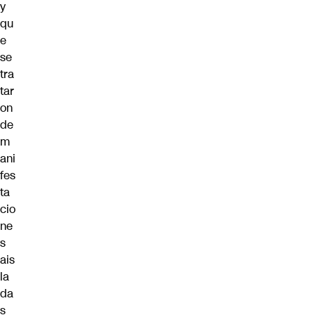
y
qu
e
se
tra
tar
on
de
m
ani
fes
ta
cio
ne
s
ais
la
da
s