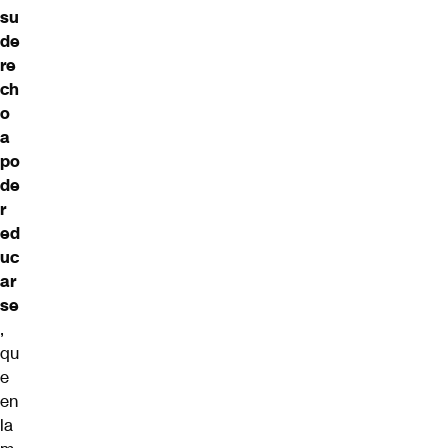
su
de
re
ch
o
a
po
de
r
ed
uc
ar
se
,
qu
e
en
la