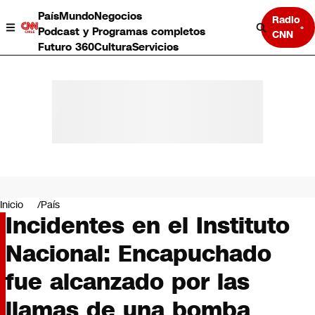
País
Mundo
Negocios
Radio
Podcast y Programas completos
CNN
Futuro 360
Cultura
Servicios
País
Mundo
Negocios
Inicio
País
Incidentes en el Instituto
Deportes
Programas completos
Nacional: Encapuchado
Cultura
Servicios
fue alcanzado por las
Bits
CNN Data
llamas de una bomba
CNN tiempo