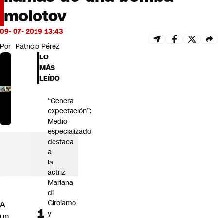
Futuro 360
molotov
Opinión
09- 07- 2019 13:43
Por
Patricio Pérez
LO
MÁS
LEÍDO
“Genera
expectación”:
Medio
especializado
destaca
a
la
actriz
Mariana
di
Girolamo
A
y
un