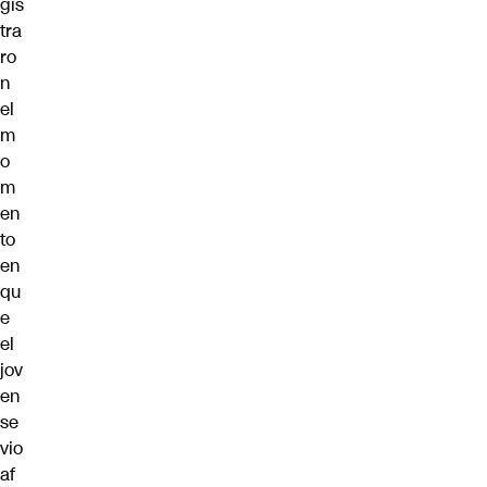
gis
tra
ro
n
el
m
o
m
en
to
en
qu
e
el
jov
en
se
vio
af