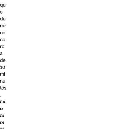
qu
e
du
rar
on
ce
rc
a
de
10
mi
nu
tos
.
Le
e
ta
m