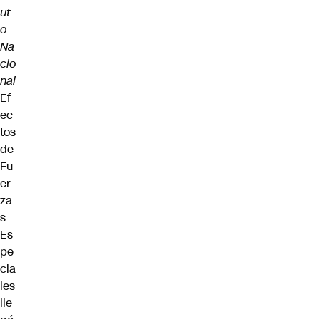
ut
o
Na
cio
nal
Ef
ec
tos
de
Fu
er
za
s
Es
pe
cia
les
lle