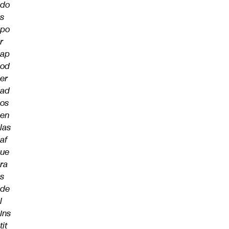
do
s
po
r
ap
od
er
ad
os
en
las
af
ue
ra
s
de
l
Ins
tit