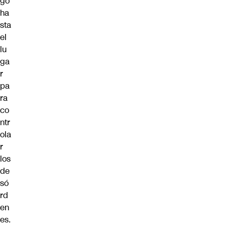
gó
ha
sta
el
lu
ga
r
pa
ra
co
ntr
ola
r
los
de
só
rd
en
es.