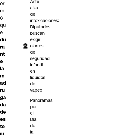
Ante
or
alza
m
de
ó
intoxicaciones:
qu
Diputados
e
buscan
du
exigir
cierres
ra
de
nt
seguridad
e
infantil
la
en
m
líquidos
ad
de
ru
vapeo
ga
Panoramas
da
por
de
el
es
Día
de
te
la
ju