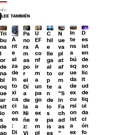
LEE TAMBIÉN
D
In
U
Tri
Pa
C
N
A
es
te
EF
bu
no
hil
ue
nt
ist
ns
A
na
ra
e
va
e
en
a
co
l
m
lle
pl
al
de
bú
nf
or
as
ga
at
za
so
sq
ir
de
po
al
af
de
lic
ue
m
na
r
to
or
in
it
da
a
bl
el
p
m
to
ud
de
un
oq
Dí
te
a
xi
de
ex
pa
ue
a
n
“S
ca
liq
cu
go
ar
de
de
in
ci
ui
rsi
a
sit
la
lo
Fa
on
da
on
ex
io
Ni
s
ch
es
ci
ist
e
s
ñe
pa
ad
:
ón
a
m
de
z:
ís
as
Di
fo
ex
pl
ap
Vi
es
”