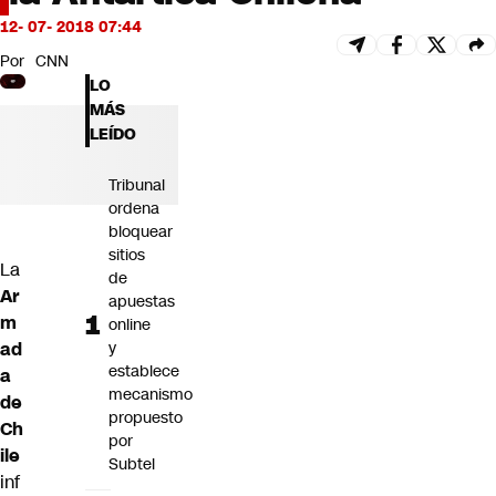
Futuro 360
12- 07- 2018 07:44
Opinión
Por
CNN
LO
MÁS
LEÍDO
Tribunal
ordena
bloquear
sitios
La
de
Ar
apuestas
m
online
ad
y
establece
a
mecanismo
de
propuesto
Ch
por
ile
Subtel
inf