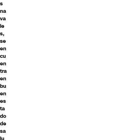
s
na
va
le
s,
se
en
cu
en
tra
en
bu
en
es
ta
do
de
sa
lu