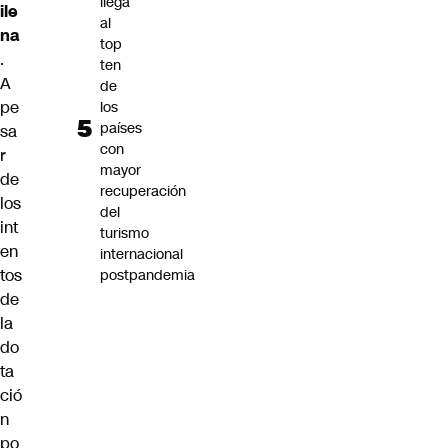
llega
ile
al
na
top
.
ten
A
de
pe
los
países
sa
con
r
mayor
de
recuperación
los
del
int
turismo
en
internacional
tos
postpandemia
de
la
do
ta
ció
n
po