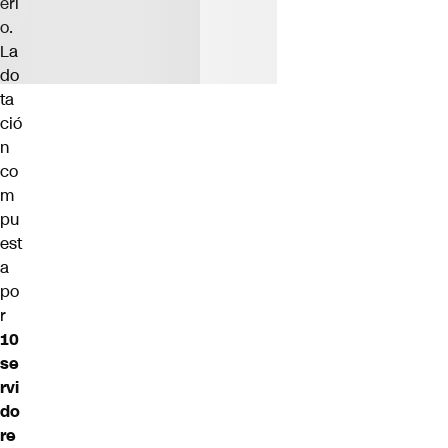
erl
o.
La
do
ta
ció
n
co
m
pu
est
a
po
r
10
se
rvi
do
re