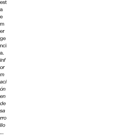
est
a
e
m
er
ge
nci
a.
Inf
or
m
aci
ón
en
de
sa
rro
llo
…