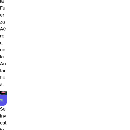
la
Fu
er
za
Aé
re
a
en
la
An
tár
tic
a.
Se
inv
est
ig