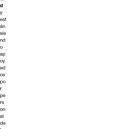
d
y
est
án
sie
nd
o
ap
oy
ad
os
po
r
pe
rs
on
al
de