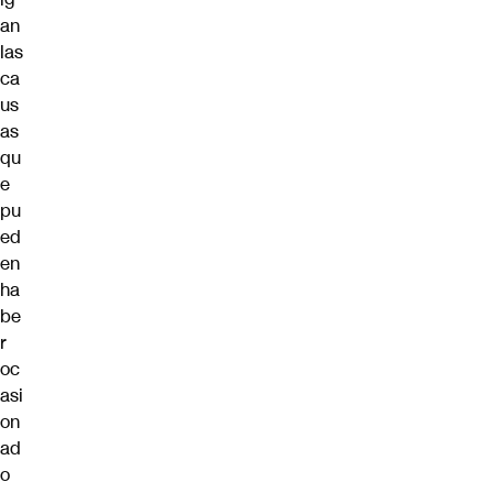
an
las
ca
us
as
qu
e
pu
ed
en
ha
be
r
oc
asi
on
ad
o