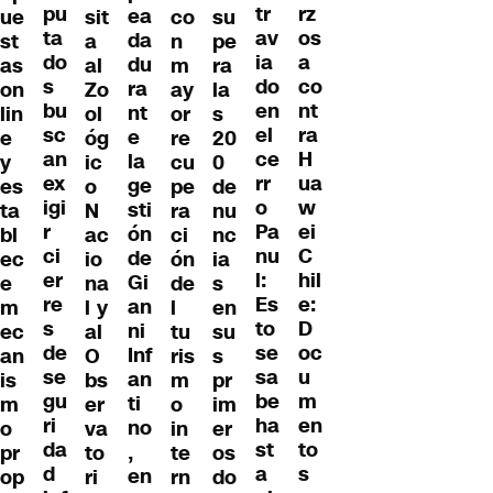
pu
rz
tr
ea
ue
sit
co
su
ta
os
av
da
st
a
n
pe
do
a
ia
du
as
al
m
ra
s
co
do
ra
on
Zo
ay
la
bu
nt
en
nt
lin
ol
or
s
sc
ra
el
e
e
óg
re
20
an
H
ce
la
y
ic
cu
0
ex
ua
rr
ge
es
o
pe
de
igi
w
o
sti
ta
N
ra
nu
r
ei
Pa
ón
bl
ac
ci
nc
ci
C
nu
de
ec
io
ón
ia
er
hil
l:
Gi
e
na
de
s
re
e:
Es
an
m
l y
l
en
s
D
to
ni
ec
al
tu
su
de
oc
se
Inf
an
O
ris
s
se
u
sa
an
is
bs
m
pr
gu
m
be
ti
m
er
o
im
ri
en
ha
no
o
va
in
er
da
to
st
,
pr
to
te
os
d
s
a
en
op
ri
rn
do