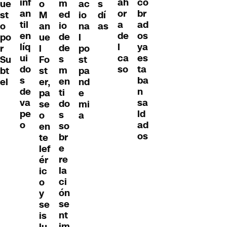
inf
co
ah
m
ue
o
ac
s
an
br
or
ed
st
M
io
dí
til
ad
a
io
o
an
na
as
en
os
de
de
po
ue
l
líq
ya
l
de
r
l
po
ui
es
ca
s
Su
Fo
st
do
ta
so
m
bt
st
pa
s
ba
en
el
er,
nd
de
n
ti
pa
e
va
sa
do
se
mi
pe
ld
s
o
a
o
ad
so
en
os
br
te
e
lef
re
ér
la
ic
ci
o
ón
y
se
se
nt
is
im
lu