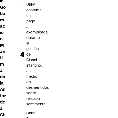
la
UEFA
Go
confirma
be
un
rn
pago
ac
a
ió
exempleada
durante
n
la
M
gestión
arí
de
ti
Gianni
m
Infantino,
a
en
de
medio
de
la
desmentidos
An
sobre
tár
relación
tic
sentimental
a
Chile
Ch