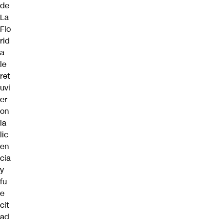
de
La
Flo
rid
a
le
ret
uvi
er
on
la
lic
en
cia
y
fu
e
cit
ad