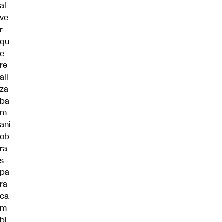
al
ve
r
qu
e
re
ali
za
ba
m
ani
ob
ra
s
pa
ra
ca
m
bi