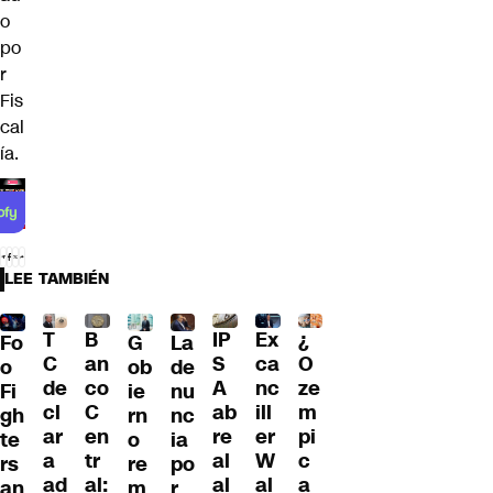
o
po
r
Fis
cal
ía.
LEE TAMBIÉN
T
B
IP
Ex
¿
G
La
Fo
C
an
S
ca
O
ob
de
o
de
co
A
nc
ze
ie
nu
Fi
cl
C
ab
ill
m
rn
nc
gh
ar
en
re
er
pi
o
ia
te
a
tr
al
W
c
re
po
rs
ad
al:
al
al
a
m
r
an