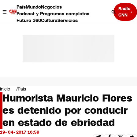
País
Mundo
Negocios
Radio
Podcast y Programas completos
CNN
Futuro 360
Cultura
Servicios
País
Mundo
Negocios
Inicio
País
Humorista Mauricio Flores
Deportes
Programas completos
es detenido por conducir
Cultura
Servicios
en estado de ebriedad
Bits
CNN Data
19- 04- 2017 16:59
CNN tiempo