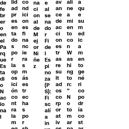
lid
co
av
ali
a
na
e
de
ad
nd
an
ne
qu
ci
al
fe
pr
ici
ce
a
e
on
se
br
es
on
de
mi
su
al
na
er
en
es
ac
en
m
de
do
o
ta
fi
ci
to
ed
M
r
en
do
na
on
co
ic
ej
Fi
el
s
nc
es
n
a
or
de
Pa
po
ie
tr
W
m
Ni
l
rq
r
ra
as
as
en
ñe
Es
ue
la
s
re
hi
to
z
pi
Es
op
m
su
ng
ge
no
ta
os
ás
lt
to
né
za
di
ici
es
ad
n:
ri
(P
o
ón
tr
os
“
co
S):
N
co
ec
co
N
po
Fi
ac
nt
ha
rp
o
dr
sc
io
ra
s
or
to
ía
alí
na
la
po
at
m
co
a
l
m
r
iv
ar
st
in
eg
sh
os
pa
ar