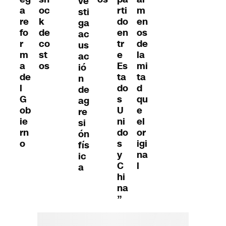
ve
a
oc
rti
m
sti
re
k
do
en
ga
fo
de
en
os
ac
r
co
tr
de
us
m
st
e
la
ac
a
os
Es
mi
ió
de
ta
ta
n
l
do
d
de
G
s
qu
ag
ob
U
e
re
ie
ni
el
si
rn
do
or
ón
o
s
igi
fís
y
na
ic
C
l
a
hi
na
”