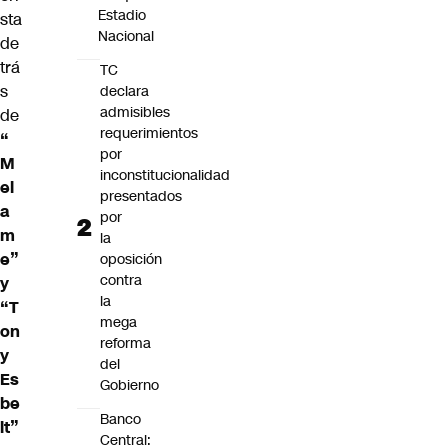
Estadio
sta
Nacional
de
trá
TC
s
declara
admisibles
de
requerimientos
“
por
M
inconstitucionalidad
el
presentados
a
por
m
la
e”
oposición
contra
y
la
“T
mega
on
reforma
y
del
Es
Gobierno
be
Banco
lt”
Central: