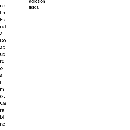
agresión
en
física
La
Flo
rid
a.
De
ac
ue
rd
o
a
E
m
ol,
Ca
ra
bi
ne