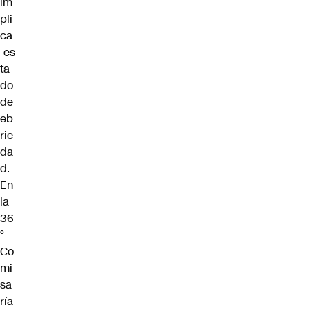
im
pli
ca
es
ta
do
de
eb
rie
da
d.
En
la
36
°
Co
mi
sa
ría