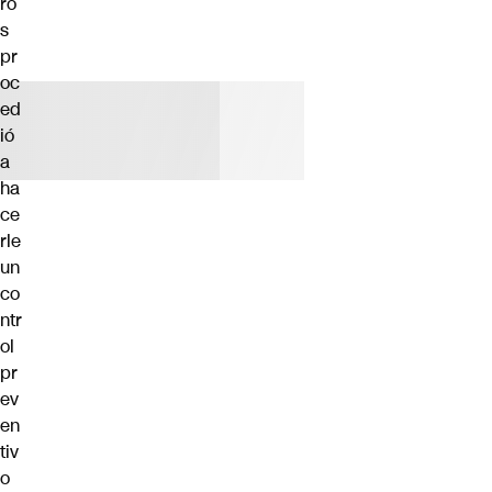
ro
s
pr
oc
ed
ió
a
ha
ce
rle
un
co
ntr
ol
pr
ev
en
tiv
o