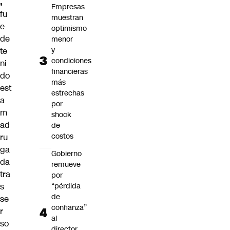
,
Empresas
fu
muestran
e
optimismo
de
menor
y
te
condiciones
ni
financieras
do
más
est
estrechas
a
por
m
shock
ad
de
costos
ru
ga
Gobierno
da
remueve
tra
por
s
“pérdida
de
se
confianza”
r
al
so
director