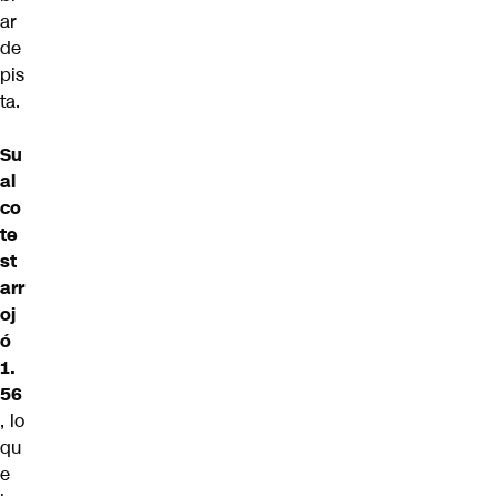
ar
de
pis
ta.
Su
al
co
te
st
arr
oj
ó
1.
56
, lo
qu
e