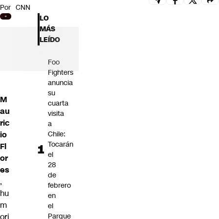
Por
CNN
Futuro 360
LO
Opinión
MÁS
LEÍDO
Foo
Fighters
anuncia
su
M
cuarta
au
visita
ric
a
io
Chile:
Tocarán
Fl
el
or
28
es
de
,
febrero
hu
en
m
el
ori
Parque