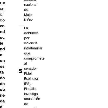
rpr
nacional
en
de
di
Mejor
do
Niñez
co
La
nd
denuncia
uc
por
ie
violencia
intrafamiliar
nd
que
o
compromete
en
al
es
senador
ta
Fidel
do
Espinoza
de
(PS):
Fiscalía
eb
investiga
rie
acusación
da
de
d