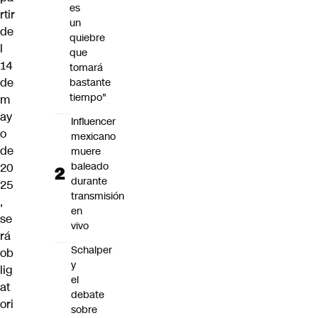
es
rtir
un
de
quiebre
l
que
14
tomará
de
bastante
tiempo"
m
ay
Influencer
o
mexicano
de
muere
baleado
20
durante
25
transmisión
,
en
se
vivo
rá
Schalper
ob
y
lig
el
at
debate
ori
sobre