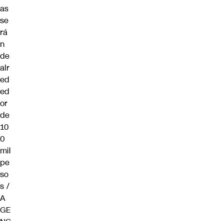
as
se
rá
n
de
alr
ed
ed
or
de
10
0
mil
pe
so
s /
A
GE