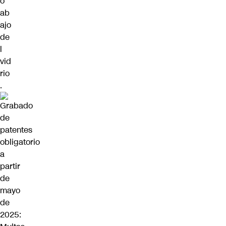
o
ab
ajo
de
l
vid
rio
.