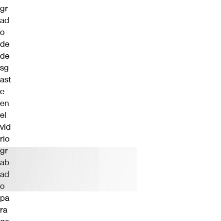
gr
ad
o
de
de
sg
ast
e
en
el
vid
rio
gr
ab
ad
o
pa
ra