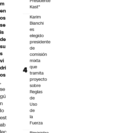
Presidente
m
Kast"
en
Karim
os
Bianchi
se
es
is
elegido
de
presidente
su
de
s
comisión
vi
mixta
que
dri
tramita
os
proyecto
,
sobre
se
Reglas
gú
de
n
Uso
lo
de
la
est
Fuerza
ab
lec