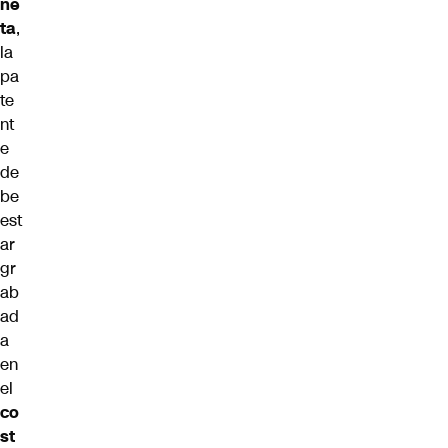
ne
ta
,
la
pa
te
nt
e
de
be
est
ar
gr
ab
ad
a
en
el
co
st