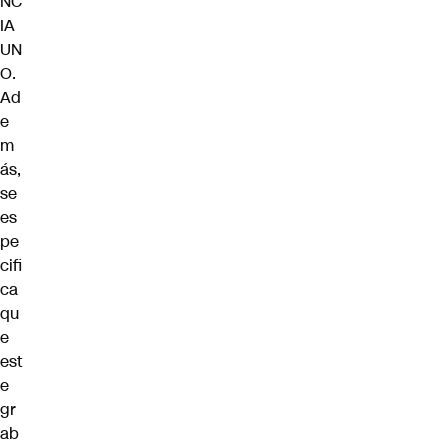
NC
IA
UN
O.
Ad
e
m
ás,
se
es
pe
cifi
ca
qu
e
est
e
gr
ab