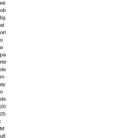
es
ob
lig
at
ori
o
a
pa
rtir
de
m
ay
o
de
20
25
:
M
ult