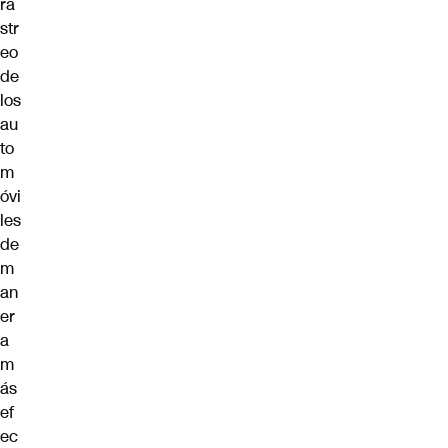
ra
str
eo
de
los
au
to
m
óvi
les
de
m
an
er
a
m
ás
ef
ec