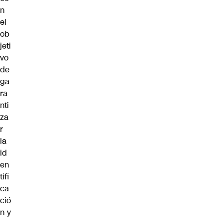
n
el
ob
jeti
vo
de
ga
ra
nti
za
r
la
id
en
tifi
ca
ció
n y