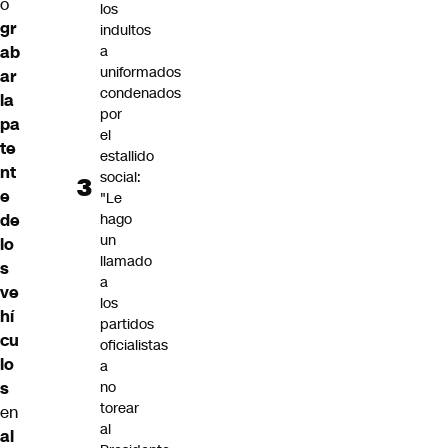
o
los
gr
indultos
ab
a
uniformados
ar
condenados
la
por
pa
el
te
estallido
nt
social:
e
"Le
de
hago
un
lo
llamado
s
a
ve
los
hí
partidos
cu
oficialistas
lo
a
s
no
torear
en
al
al