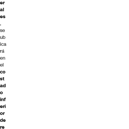
er
al
es
,
se
ub
ica
rá
en
el
co
st
ad
o
inf
eri
or
de
re