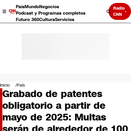
País
Mundo
Negocios
Radio
Podcast y Programas completos
CNN
Futuro 360
Cultura
Servicios
País
Mundo
Negocios
Inicio
País
Grabado de patentes
Deportes
Programas completos
obligatorio a partir de
Cultura
Servicios
mayo de 2025: Multas
Bits
CNN Data
serán de alrededor de 100
CNN tiempo