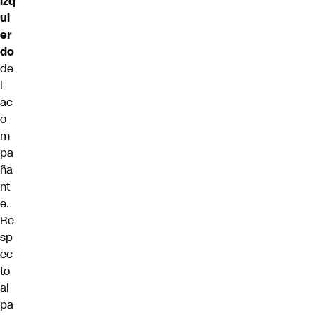
izq
ui
er
do
de
l
ac
o
m
pa
ña
nt
e.
Re
sp
ec
to
al
pa