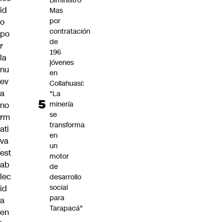
Biministro
id
Mas
por
o
contratación
po
de
r
196
la
jóvenes
nu
en
ev
Collahuasi:
a
"La
minería
no
se
rm
transforma
ati
en
va
un
est
motor
ab
de
lec
desarrollo
social
id
para
a
Tarapacá"
en