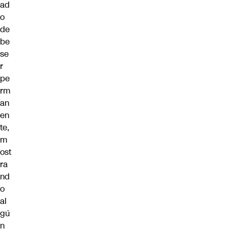
ad
o
de
be
se
r
pe
rm
an
en
te,
m
ost
ra
nd
o
al
gú
n