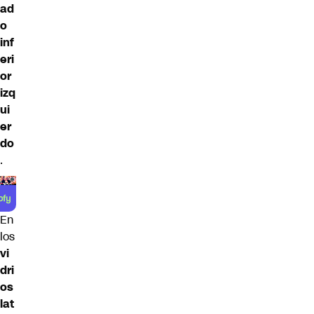
ad
o
inf
eri
or
izq
ui
er
do
.
En
los
vi
dri
os
lat