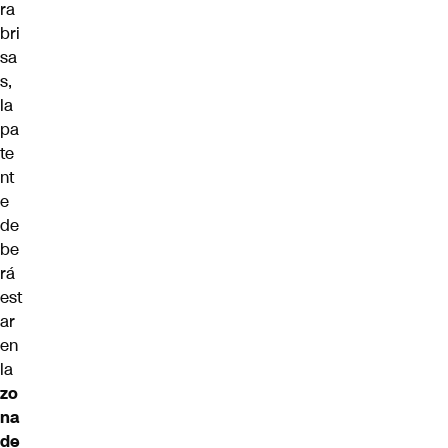
ra
bri
sa
s,
la
pa
te
nt
e
de
be
rá
est
ar
en
la
zo
na
de