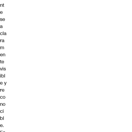
nt
e
se
a
cla
ra
m
en
te
vis
ibl
e y
re
co
no
ci
bl
e.