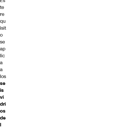
Es
te
re
qu
isit
o
se
ap
lic
a
a
los
se
is
vi
dri
os
de
l