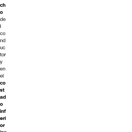
ch
o
de
l
co
nd
uc
tor
y
en
el
co
st
ad
o
inf
eri
or