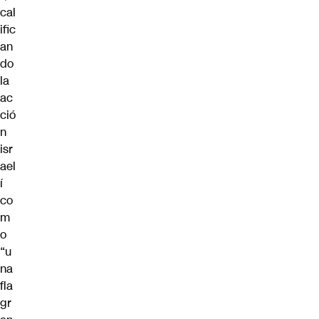
cal
ific
an
do
la
ac
ció
n
isr
ael
í
co
m
o
“u
na
fla
gr