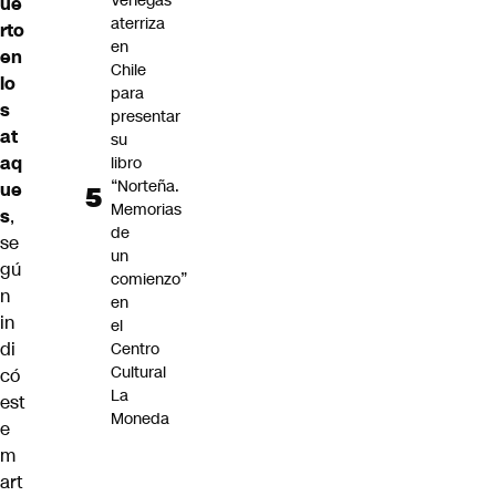
Venegas
ue
aterriza
rto
en
en
Chile
lo
para
s
presentar
at
su
aq
libro
“Norteña.
ue
Memorias
s
,
de
se
un
gú
comienzo”
n
en
in
el
di
Centro
Cultural
có
La
est
Moneda
e
m
art