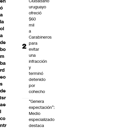
en
Ciudadano
uruguayo
ó
ofreció
a
$60
la
mil
ol
a
a
Carabineros
de
para
bo
evitar
una
m
infracción
ba
y
rd
terminó
eo
detenido
s
por
de
cohecho
Isr
“Genera
ae
expectación”:
l
Medio
co
especializado
ntr
destaca