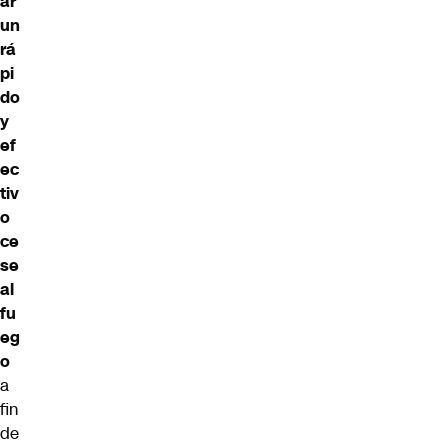
ar
un
rá
pi
do
y
ef
ec
tiv
o
ce
se
al
fu
eg
o
a
fin
de