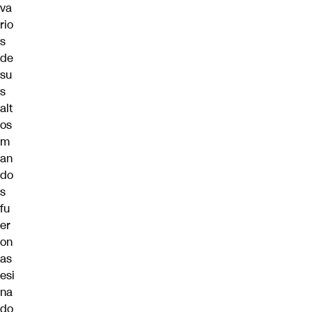
va
rio
s
de
su
s
alt
os
m
an
do
s
fu
er
on
as
esi
na
do