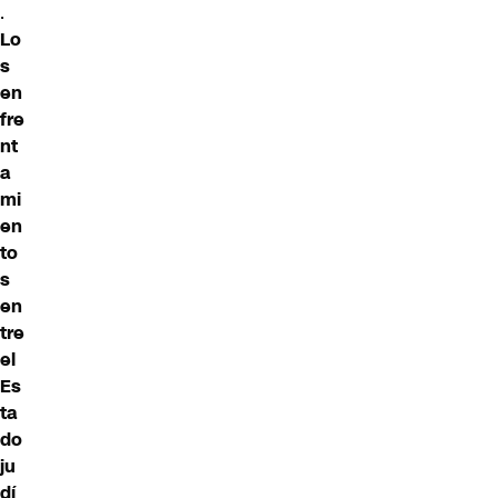
.
Lo
s
en
fre
nt
a
mi
en
to
s
en
tre
el
Es
ta
do
ju
dí