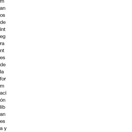
m
an
os
de
int
eg
ra
nt
es
de
la
for
m
aci
ón
lib
an
es
a y