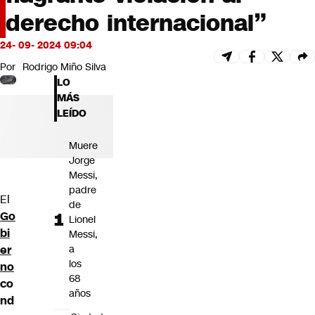
Futuro 360
derecho internacional”
Opinión
24- 09- 2024 09:04
Por
Rodrigo Miño Silva
LO
MÁS
LEÍDO
Muere
Jorge
Messi,
padre
El
de
Go
Lionel
bi
Messi,
er
a
los
no
68
co
años
nd