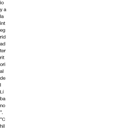
io
y a
la
int
eg
rid
ad
ter
rit
ori
al
de
l
Lí
ba
no
”.
“C
hil