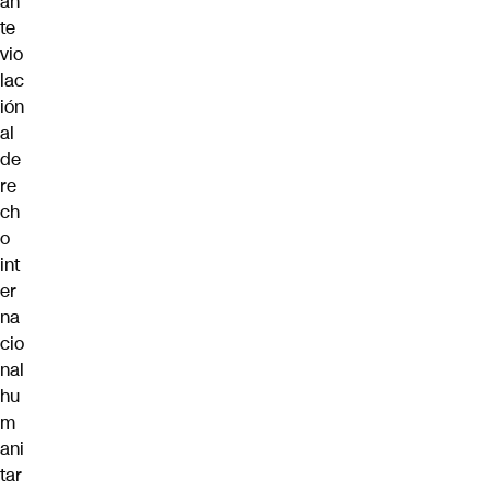
an
te
vio
lac
ión
al
de
re
ch
o
int
er
na
cio
nal
hu
m
ani
tar