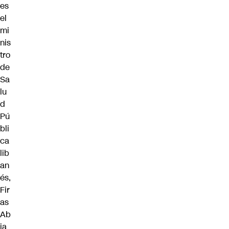
es
el
mi
nis
tro
de
Sa
lu
d
Pú
bli
ca
lib
an
és,
Fir
as
Ab
ia