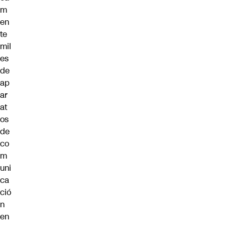
m
en
te
mil
es
de
ap
ar
at
os
de
co
m
uni
ca
ció
n
en