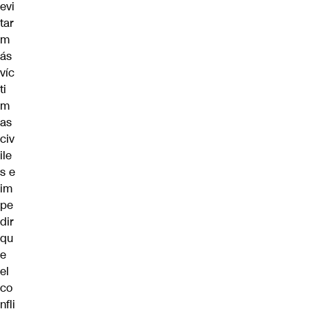
evi
tar
m
ás
víc
ti
m
as
civ
ile
s e
im
pe
dir
qu
e
el
co
nfli