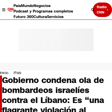
País
Mundo
Negocios
Radio
Podcast y Programas completos
CNN
Futuro 360
Cultura
Servicios
País
Mundo
Negocios
Inicio
País
Gobierno condena ola de
Deportes
Programas completos
bombardeos israelíes
Cultura
Servicios
contra el Líbano: Es “una
Bits
CNN Data
flagrante violación al
CNN tiempo