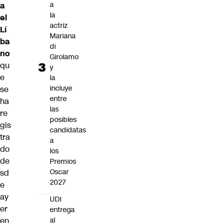
a
a
la
el
actriz
Lí
Mariana
ba
di
no
Girolamo
qu
y
e
la
incluye
se
entre
ha
las
re
posibles
gis
candidatas
tra
a
do
los
de
Premios
Oscar
sd
2027
e
ay
UDI
er
entrega
en
al