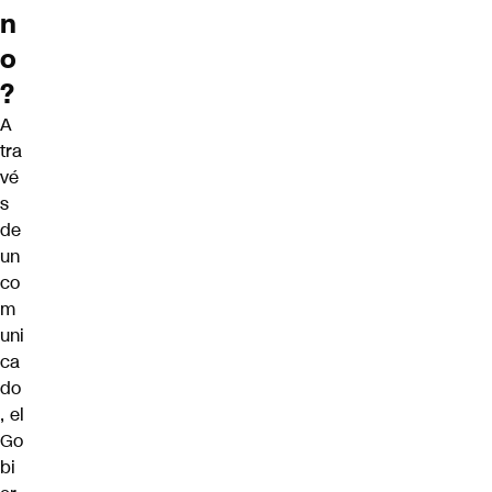
n
o
?
A
tra
vé
s
de
un
co
m
uni
ca
do
, el
Go
bi