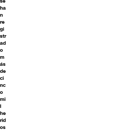
se
ha
n
re
gi
str
ad
o
m
ás
de
ci
nc
o
mi
l
he
rid
os