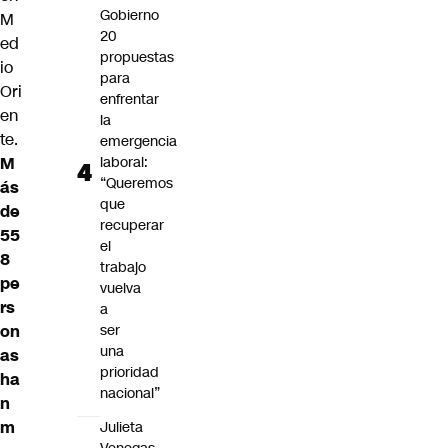
Gobierno
M
20
ed
propuestas
io
para
Ori
enfrentar
en
la
te.
emergencia
M
laboral:
“Queremos
ás
que
de
recuperar
55
el
8
trabajo
pe
vuelva
rs
a
on
ser
una
as
prioridad
ha
nacional”
n
m
Julieta