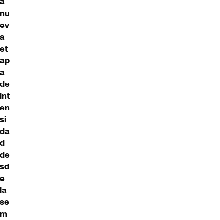
a
nu
ev
a
et
ap
a
de
int
en
si
da
d
de
sd
e
la
se
m