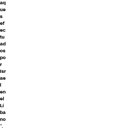
aq
ue
s
ef
ec
tu
ad
os
po
r
Isr
ae
l
en
el
Lí
ba
no
”,