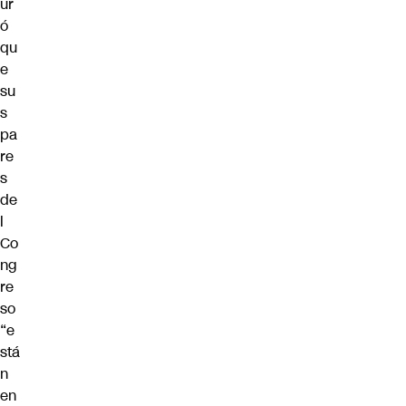
ur
ó
qu
e
su
s
pa
re
s
de
l
Co
ng
re
so
“e
stá
n
en