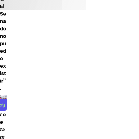
El
Se
na
do
no
pu
ed
e
ex
ist
ir”
.
Le
e
ta
m