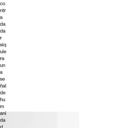
co
ntr
a
da
da
r
siq
uie
ra
un
a
se
ñal
de
hu
m
ani
da
d.