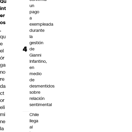
Qu
un
int
pago
er
a
os
exempleada
,
durante
qu
la
gestión
e
de
el
Gianni
ór
Infantino,
ga
en
no
medio
re
de
da
desmentidos
sobre
ct
relación
or
sentimental
eli
mi
Chile
llega
ne
al
la