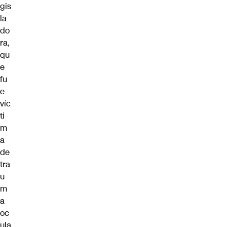
gis
la
do
ra,
qu
e
fu
e
víc
ti
m
a
de
tra
u
m
a
oc
ula