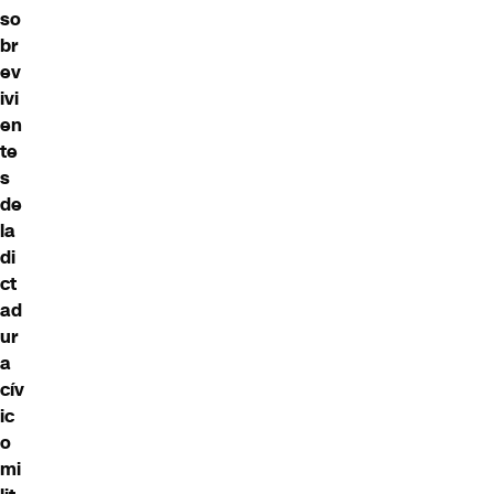
so
br
ev
ivi
en
te
s
de
la
di
ct
ad
ur
a
cív
ic
o
mi