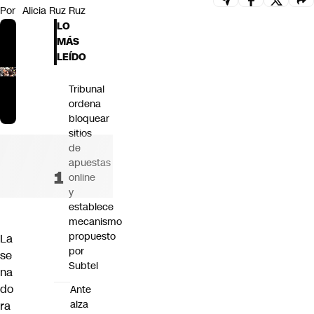
Por
Alicia Ruz Ruz
Futuro 360
LO
Opinión
MÁS
LEÍDO
Tribunal
ordena
bloquear
sitios
de
apuestas
online
y
establece
mecanismo
propuesto
La
por
se
Subtel
na
do
Ante
alza
ra