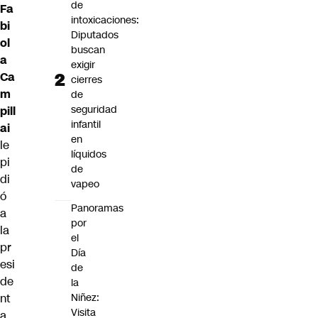
de
Fa
intoxicaciones:
bi
Diputados
ol
buscan
a
exigir
Ca
cierres
m
de
seguridad
pill
infantil
ai
en
le
líquidos
pi
de
di
vapeo
ó
Panoramas
a
por
la
el
pr
Día
esi
de
de
la
nt
Niñez:
Visita
a