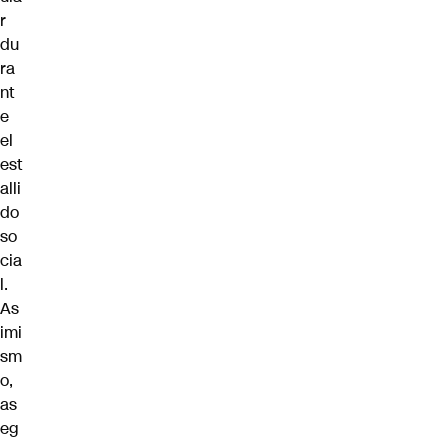
r
du
ra
nt
e
el
est
alli
do
so
cia
l.
As
imi
sm
o,
as
eg