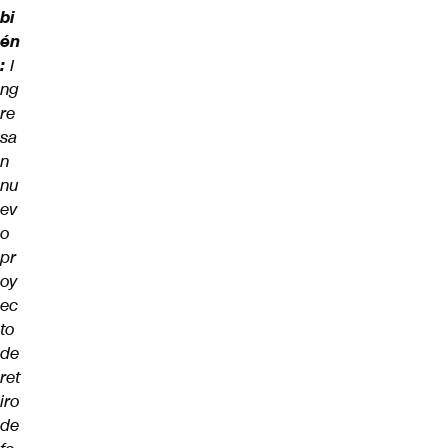
bi
én
:
I
ng
re
sa
n
nu
ev
o
pr
oy
ec
to
de
ret
iro
de