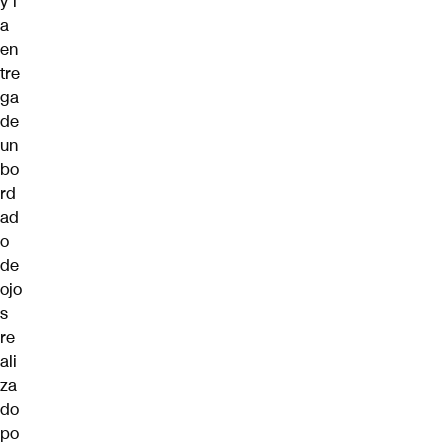
y l
a
en
tre
ga
de
un
bo
rd
ad
o
de
ojo
s
re
ali
za
do
po