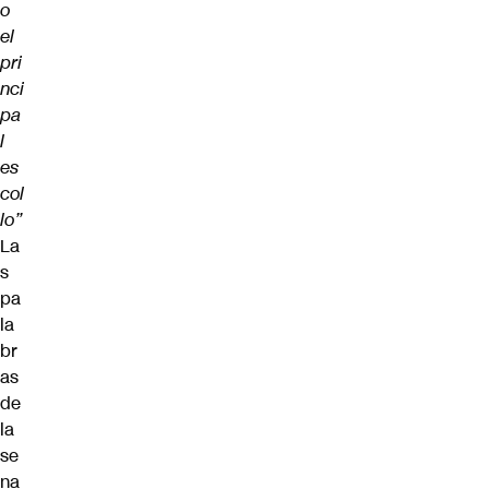
o
el
pri
nci
pa
l
es
col
lo”
La
s
pa
la
br
as
de
la
se
na