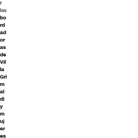
r
las
bo
rd
ad
or
as
de
Vil
la
Gri
m
al
di
y
m
uj
er
es