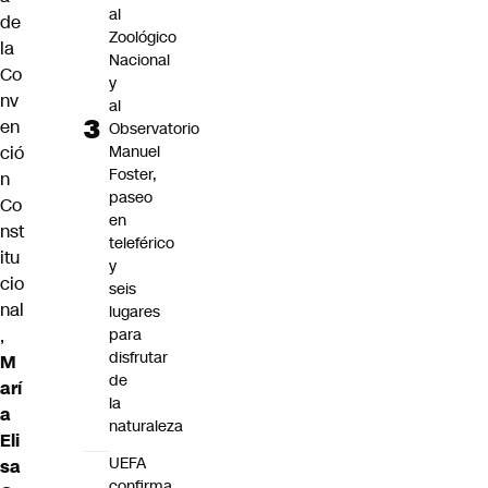
al
de
Zoológico
la
Nacional
Co
y
nv
al
en
Observatorio
ció
Manuel
Foster,
n
paseo
Co
en
nst
teleférico
itu
y
cio
seis
nal
lugares
,
para
disfrutar
M
de
arí
la
a
naturaleza
Eli
UEFA
sa
confirma