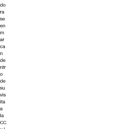
do
ra
se
en
m
ar
ca
n
de
ntr
o
de
su
vis
ita
a
la
CC