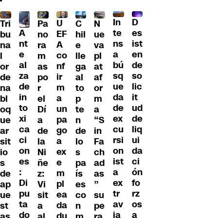
D
In
U
Tri
Pa
C
N
A
es
te
EF
bu
no
hil
ue
nt
ist
ns
A
na
ra
e
va
e
en
a
co
l
m
lle
pl
al
de
bú
nf
or
as
ga
at
za
so
sq
ir
de
po
al
af
de
lic
ue
m
na
r
to
or
in
it
da
a
bl
el
p
m
to
ud
de
un
oq
Dí
te
a
xi
de
ex
pa
ue
a
n
“S
ca
liq
cu
go
ar
de
de
in
ci
ui
rsi
a
sit
la
lo
Fa
on
da
on
ex
io
Ni
s
ch
es
ci
ist
e
s
ñe
pa
ad
:
ón
a
m
de
z:
ís
as
Di
fo
ex
pl
ap
Vi
es
”
pu
rz
tr
ea
ue
sit
co
su
ta
os
av
da
st
a
n
pe
do
a
ia
du
as
al
m
ra