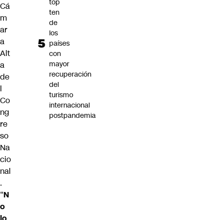
top
Cá
ten
m
de
ar
los
a
países
Alt
con
mayor
a
recuperación
de
del
l
turismo
Co
internacional
ng
postpandemia
re
so
Na
cio
nal
.
“
N
o
lo