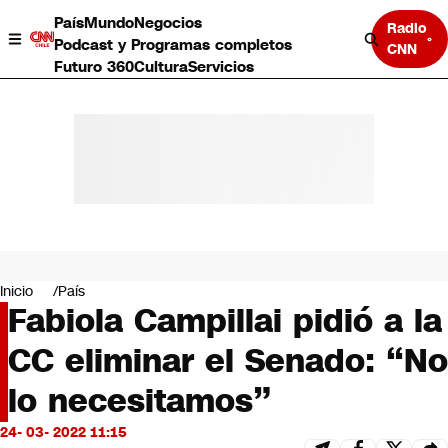
País
Mundo
Negocios
Radio
Podcast y Programas completos
CNN
Futuro 360
Cultura
Servicios
País
Mundo
Negocios
Inicio
País
Fabiola Campillai pidió a la
Deportes
Programas completos
CC eliminar el Senado: “No
Cultura
Servicios
lo necesitamos”
Bits
CNN Data
24- 03- 2022 11:15
CNN tiempo