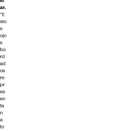
lit
ar.
“E
sto
s
ojo
s
bo
rd
ad
os
re
pr
es
en
ta
n
a
to