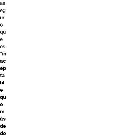
as
eg
ur
ó
qu
e
es
“
in
ac
ep
ta
bl
e
qu
e
m
ás
de
do