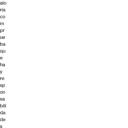
alo
ría
co
m
pr
ue
ba
qu
e
ha
y
re
sp
on
sa
bili
da
de
s