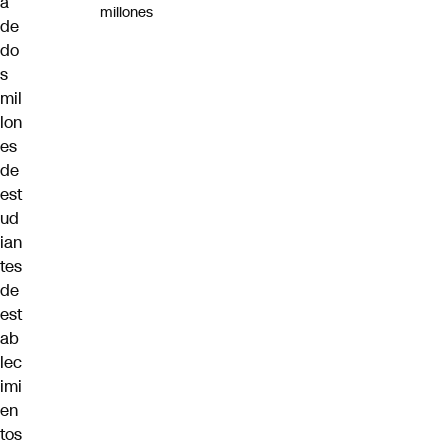
a
millones
de
do
s
mil
lon
es
de
est
ud
ian
tes
de
est
ab
lec
imi
en
tos