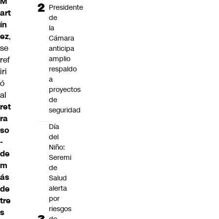
M
Presidente
art
de
ín
la
ez
,
Cámara
se
anticipa
amplio
ref
respaldo
iri
a
ó
proyectos
al
de
ret
seguridad
ra
Día
so
del
-
Niño:
de
Seremi
m
de
ás
Salud
alerta
de
por
tre
riesgos
s