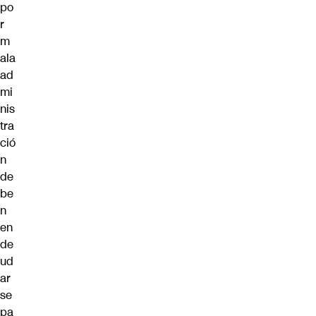
po
r
m
ala
ad
mi
nis
tra
ció
n
de
be
n
en
de
ud
ar
se
pa