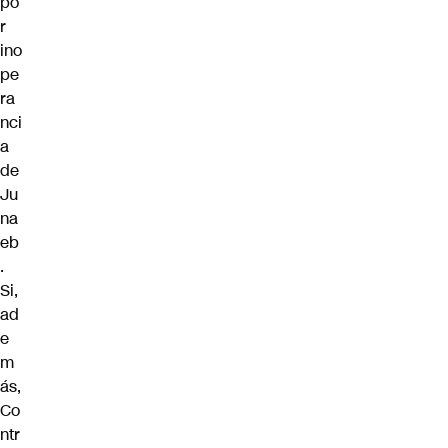
po
r
ino
pe
ra
nci
a
de
Ju
na
eb
.
Si,
ad
e
m
ás,
Co
ntr