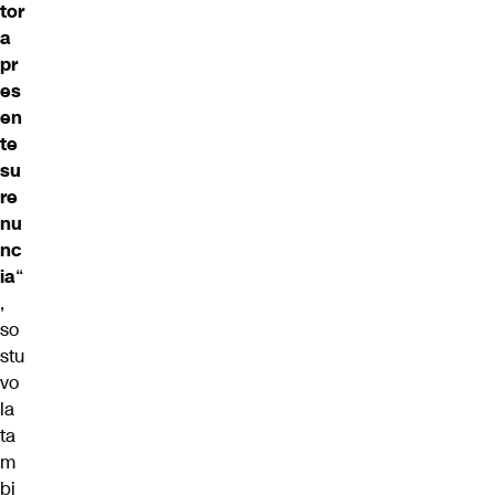
tor
a
pr
es
en
te
su
re
nu
nc
ia
“
,
so
stu
vo
la
ta
m
bi