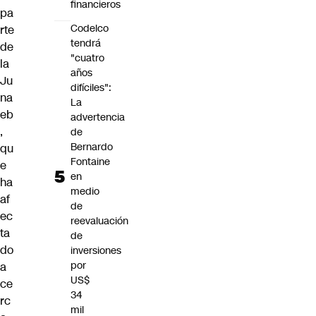
financieros
pa
Codelco
rte
tendrá
de
"cuatro
la
años
Ju
difíciles":
na
La
eb
advertencia
,
de
Bernardo
qu
Fontaine
e
en
ha
medio
af
de
ec
reevaluación
ta
de
do
inversiones
por
a
US$
ce
34
rc
mil