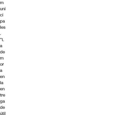
m
uni
ci
pa
les
.
“L
a
de
m
or
a
en
la
en
tre
ga
de
útil