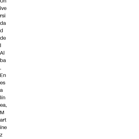
Un
ive
rsi
da
d
de
l
Al
ba
.
En
es
a
lín
ea,
M
art
íne
z