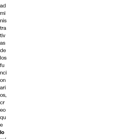
ad
mi
nis
tra
tiv
as
de
los
fu
nci
on
ari
os,
cr
eo
qu
e
lo