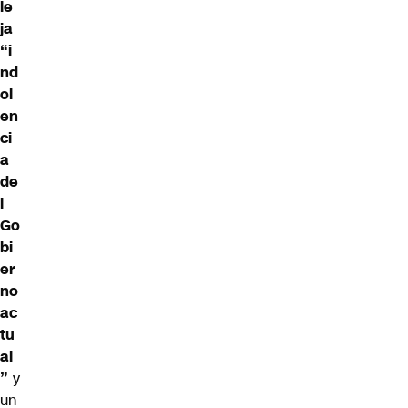
le
ja
“i
nd
ol
en
ci
a
de
l
Go
bi
er
no
ac
tu
al
”
y
un