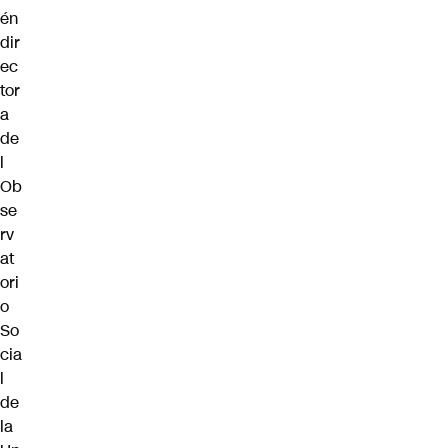
én
dir
ec
tor
a
de
l
Ob
se
rv
at
ori
o
So
cia
l
de
la