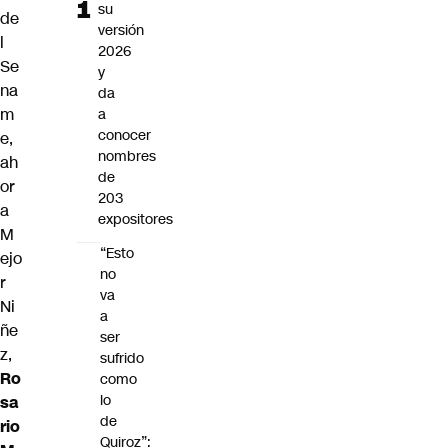
su
de
versión
l
2026
Se
y
na
da
m
a
conocer
e,
nombres
ah
de
or
203
a
expositores
M
“Esto
ejo
no
r
va
Ni
a
ñe
ser
z,
sufrido
Ro
como
lo
sa
de
rio
Quiroz”: