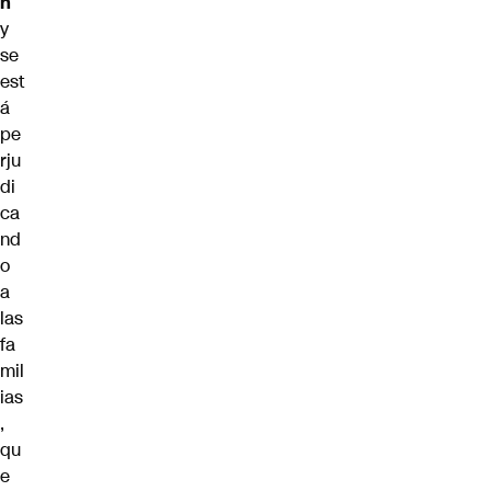
n
y
se
est
á
pe
rju
di
ca
nd
o
a
las
fa
mil
ias
,
qu
e