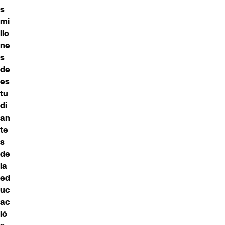
s
mi
llo
ne
s
de
es
tu
di
an
te
s
de
la
ed
uc
ac
ió