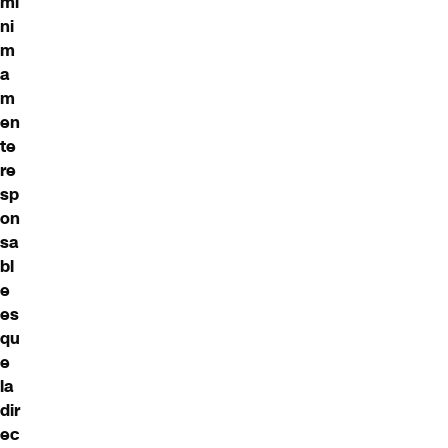
mí
ni
m
a
m
en
te
re
sp
on
sa
bl
e
es
qu
e
la
dir
ec