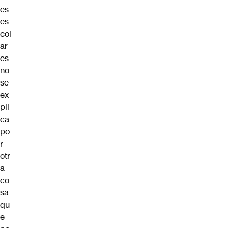
es
es
col
ar
es
no
se
ex
pli
ca
po
r
otr
a
co
sa
qu
e