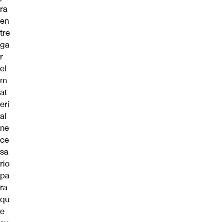
ra
en
tre
ga
r
el
m
at
eri
al
ne
ce
sa
rio
pa
ra
qu
e