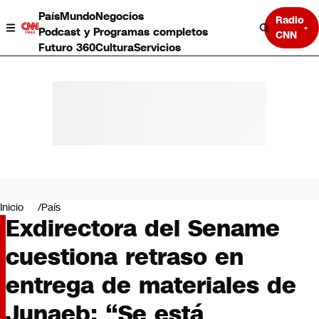
País
Mundo
Negocios
Radio
Podcast y Programas completos
CNN
Futuro 360
Cultura
Servicios
País
Mundo
Negocios
Inicio
País
Exdirectora del Sename
Deportes
Programas completos
cuestiona retraso en
Cultura
Servicios
entrega de materiales de
Bits
CNN Data
Junaeb: “Se está
CNN tiempo