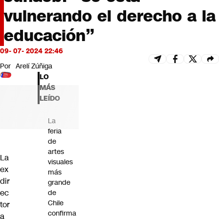
Futuro 360
vulnerando el derecho a la
Opinión
educación”
09- 07- 2024 22:46
Por
Arelí Zúñiga
LO
MÁS
LEÍDO
La
feria
de
artes
La
visuales
ex
más
dir
grande
ec
de
Chile
tor
confirma
a