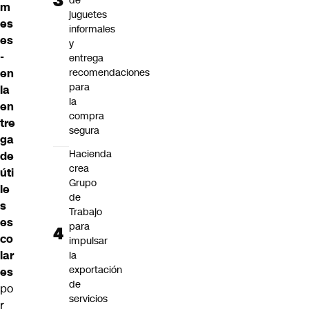
de
m
juguetes
es
informales
es
y
-
entrega
recomendaciones
en
para
la
la
en
compra
tre
segura
ga
Hacienda
de
crea
úti
Grupo
le
de
s
Trabajo
es
para
co
impulsar
lar
la
exportación
es
de
po
servicios
r