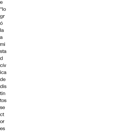
e
“lo
gr
ó
la
a
mi
sta
d
cív
ica
de
dis
tin
tos
se
ct
or
es