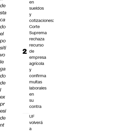
en
de
sueldos
sta
y
ca
cotizaciones:
do
Corte
Suprema
el
rechaza
po
recurso
siti
de
vo
empresa
le
agrícola
ga
y
do
confirma
multas
de
laborales
l
en
ex
su
pr
contra
esi
UF
de
volverá
nt
a