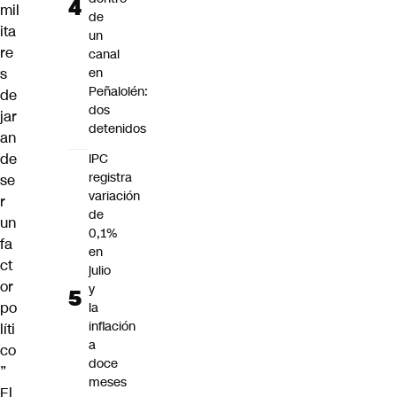
mil
de
ita
un
re
canal
s
en
Peñalolén:
de
dos
jar
detenidos
an
de
IPC
registra
se
variación
r
de
un
0,1%
fa
en
ct
julio
or
y
po
la
inflación
líti
a
co
doce
”
meses
El