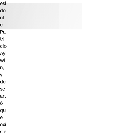
esi
de
nt
e
Pa
tri
cio
Ayl
wi
n,
y
de
sc
art
ó
qu
e
exi
sta