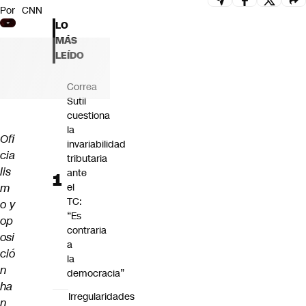
Por
CNN
Futuro 360
LO
Opinión
MÁS
LEÍDO
Correa
Sutil
cuestiona
la
Ofi
invariabilidad
cia
tributaria
lis
ante
m
el
TC:
o y
“Es
op
contraria
osi
a
ció
la
n
democracia”
ha
Irregularidades
n