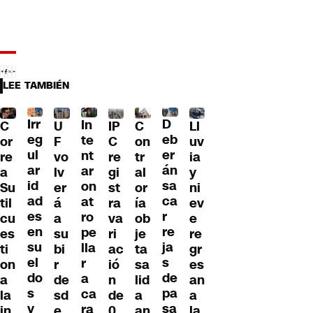
LEE TAMBIÉN
Irr
D
In
C
U
IP
C
Ll
eg
eb
te
or
F
C
on
uv
ul
er
nt
re
vo
re
tr
ia
ar
án
ar
a
lv
gi
al
y
id
sa
on
Su
er
st
or
ni
ad
ca
at
til
á
ra
ía
ev
es
r
ro
cu
a
va
ob
e
en
re
pe
es
su
ri
je
re
su
ja
lla
ti
bi
ac
ta
gr
el
s
r
on
r
ió
sa
es
do
de
a
a
de
n
lid
an
s
pa
ca
la
sd
de
a
a
y
sa
ra
in
e
0,
an
la