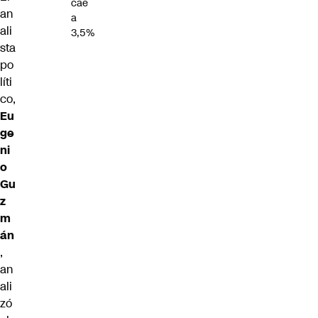
cae
an
a
ali
3,5%
sta
po
líti
co,
Eu
ge
ni
o
Gu
z
m
án
,
an
ali
zó