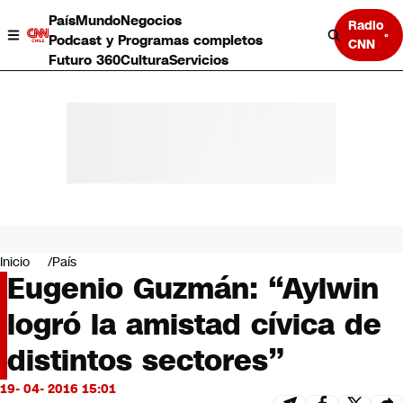
País
Mundo
Negocios
Radio
Podcast y Programas completos
CNN
Futuro 360
Cultura
Servicios
País
Mundo
Negocios
Inicio
País
Eugenio Guzmán: “Aylwin
Deportes
Programas completos
logró la amistad cívica de
Cultura
Servicios
distintos sectores”
Bits
CNN Data
19- 04- 2016 15:01
CNN tiempo