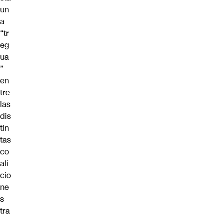
un
a
“tr
eg
ua
”
en
tre
las
dis
tin
tas
co
ali
cio
ne
s
tra