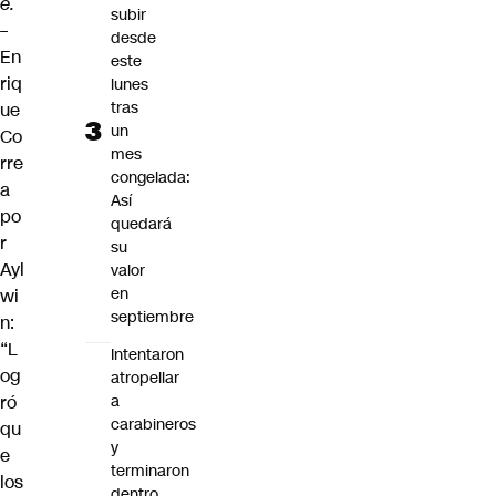
e.
subir
–
desde
En
este
riq
lunes
tras
ue
un
Co
mes
rre
congelada:
a
Así
po
quedará
r
su
Ayl
valor
en
wi
septiembre
n:
“L
Intentaron
og
atropellar
ró
a
carabineros
qu
y
e
terminaron
los
dentro