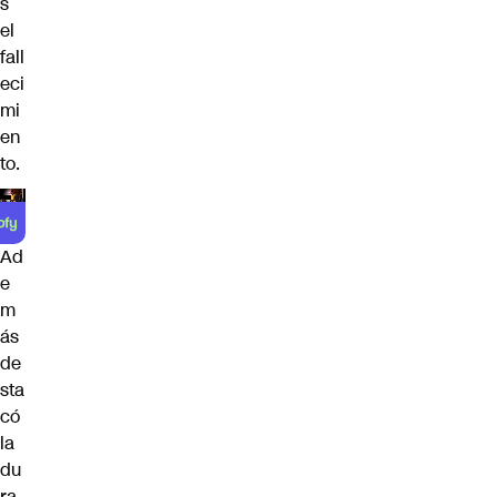
s
el
fall
eci
mi
en
to.
Ad
e
m
ás
de
sta
có
la
du
ra