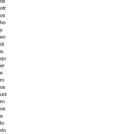
os
otr
os
ho
y
en
dí
a,
qu
er
e
m
os
uni
rn
os
a
to
do