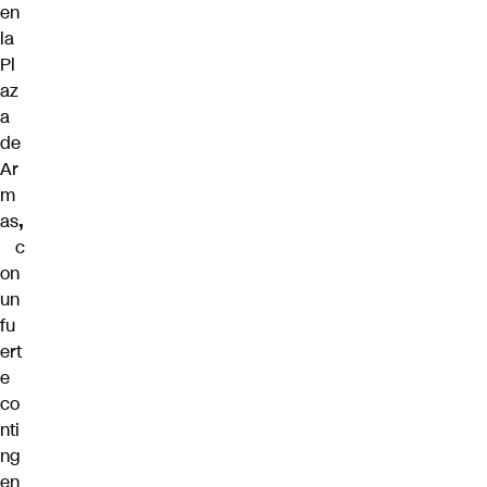
en
la
Pl
az
a
de
Ar
m
as
,
c
on
un
fu
ert
e
co
nti
ng
en