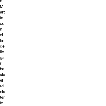
n
M
art
ín
co
n
el
fin
de
lle
ga
r
ha
sta
el
Mi
nis
ter
io