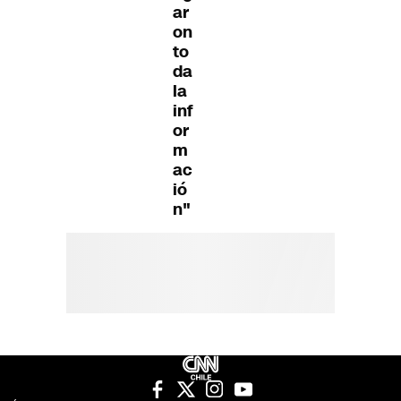
ar
on
to
da
la
inf
or
m
ac
ió
n"