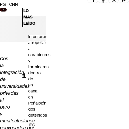
Por
CNN
Futuro 360
LO
Opinión
MÁS
LEÍDO
Intentaron
atropellar
a
carabineros
Con
y
la
terminaron
integración
dentro
de
de
un
universidades
canal
privadas
en
al
Peñalolén:
paro
dos
y
detenidos
manifestaciones
IPC
convocados por