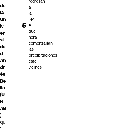
regresan
de
a
la
la
Un
RM:
A
iv
qué
er
hora
si
comenzarían
da
las
d
precipitaciones
An
este
dr
viernes
és
Be
llo
(U
N
AB
)
,
qu