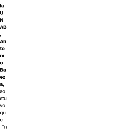
la
U
N
AB
,
An
to
ni
o
Ba
ez
a,
so
stu
vo
qu
e
“n