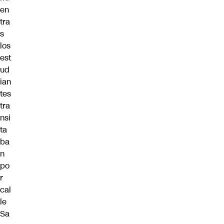
en
tra
s
los
est
ud
ian
tes
tra
nsi
ta
ba
n
po
r
cal
le
Sa