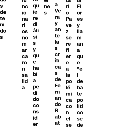
fu
er
ta
la
a
qu
s
nc
ne
ri
Fl
Ve
ie
de
io
s
o
or
ra
re
te
na
Pa
es
y
di
ni
ri
ve
y
an
áli
do
os
z
lla
te
si
s
no
se
m
la
s
m
re
an
s
y
ar
fi
a
cr
qu
ca
er
qu
íti
e
ro
e
e
ca
ha
n
a
"e
s
bí
sa
la
l
de
a
lid
po
de
Fe
pe
a
lé
ba
rn
di
mi
te
an
do
ca
po
do
co
co
líti
R
ns
n
co
ab
id
el
se
at
er
se
de