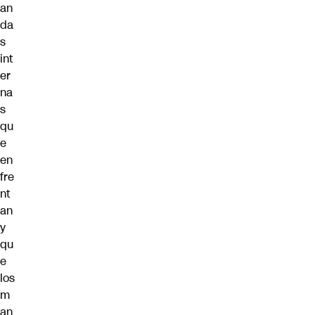
an
da
s
int
er
na
s
qu
e
en
fre
nt
an
y
qu
e
los
m
an