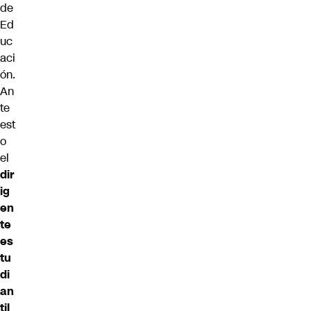
de
Ed
uc
aci
ón.
An
te
est
o
el
dir
ig
en
te
es
tu
di
an
til