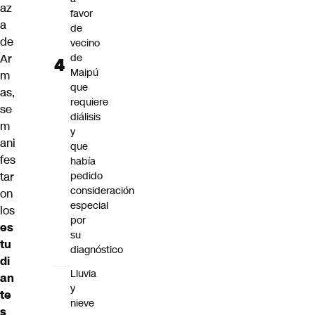
az
favor
a
de
de
vecino
Ar
de
Maipú
m
que
as,
requiere
se
diálisis
m
y
ani
que
fes
había
tar
pedido
consideración
on
especial
los
por
es
su
tu
diagnóstico
di
Lluvia
an
y
te
nieve
s