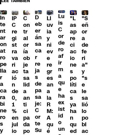
LEE TAMBIÉN
Lu
D
In
IP
C
Ll
"L
"S
is
eb
te
C
on
uv
as
eñ
C
er
nt
re
tr
ia
ap
or
or
án
ar
gi
al
y
re
a
de
sa
on
st
or
ni
ci
de
ro
ca
at
ra
ía
ev
ac
fe
af
r
ro
va
ob
e
io
ri
ir
re
pe
ri
je
re
ne
a"
m
ja
lla
ac
ta
gr
s
y
a
s
r
ió
sa
es
po
"s
qu
de
a
n
lid
an
líti
e
e
pa
ca
de
a
a
ca
le
ha
sa
ra
0,
an
la
s
sa
ex
je:
bi
1
ti
R
ya
lió
ist
C
ne
%
ci
M:
ha
lo
id
or
ro
en
pa
A
n
po
o
te
s
jul
da
qu
qu
bl
un
Su
y
io
po
é
ed
ac