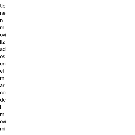
tie
ne
n
m
ovi
liz
ad
os
en
el
m
ar
co
de
l
m
ovi
mi