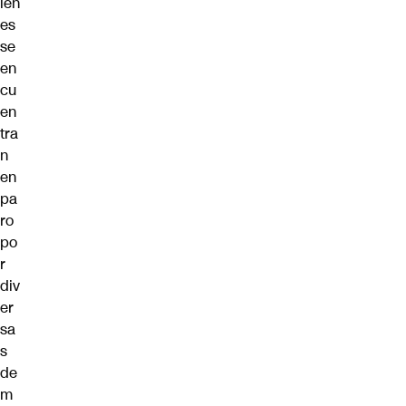
ien
es
se
en
cu
en
tra
n
en
pa
ro
po
r
div
er
sa
s
de
m