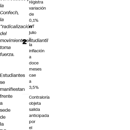
registra
la
variación
Confech,
de
la
0,1%
“radicalización”
en
julio
del
y
movimiento estudiantil
la
toma
inflación
fuerza.
a
doce
meses
Estudiantes
cae
a
se
3,5%
manifiestan
frente
Contraloría
a
objeta
salida
sede
anticipada
de
por
la
el