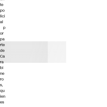
te
po
lici
al
p
or
pa
rte
de
Ca
ra
bi
ne
ro
s,
qu
ien
es