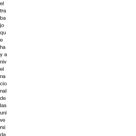
el
tra
ba
jo
qu
e
ha
y a
niv
el
na
cio
nal
de
las
uni
ve
rsi
da