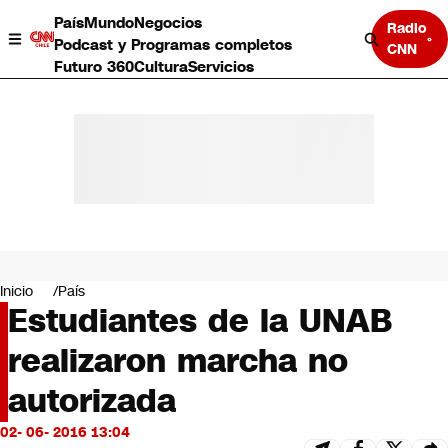
País
Mundo
Negocios
Radio
Podcast y Programas completos
CNN
Futuro 360
Cultura
Servicios
País
Mundo
Negocios
Inicio
País
Estudiantes de la UNAB
Deportes
Programas completos
realizaron marcha no
Cultura
Servicios
autorizada
Bits
CNN Data
02- 06- 2016 13:04
CNN tiempo