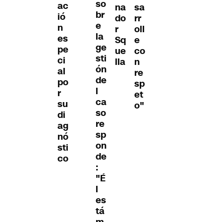
so
ac
na
sa
br
ió
do
rr
e
n
r
oll
la
es
Sq
e
ge
pe
ue
co
sti
ci
lla
n
ón
al
re
de
po
sp
l
r
et
ca
su
o"
so
di
re
ag
sp
nó
on
sti
de
co
:
"É
l
es
tá
m