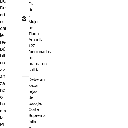
DC
Día
De
de
sd
la
e
Mujer
en
cal
Tierra
le
Amarilla:
Re
127
pú
funcionarios
bli
no
ca
marcaron
av
salida
an
Deberán
za
sacar
nd
rejas
o
de
ha
pasaje:
Corte
sta
Suprema
la
falla
Pl
a