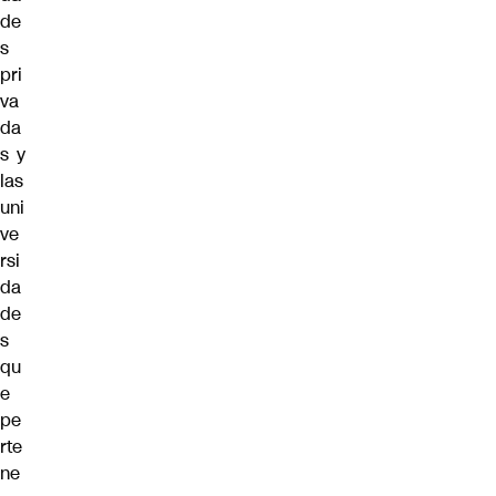
de
s
pri
va
da
s y
las
uni
ve
rsi
da
de
s
qu
e
pe
rte
ne