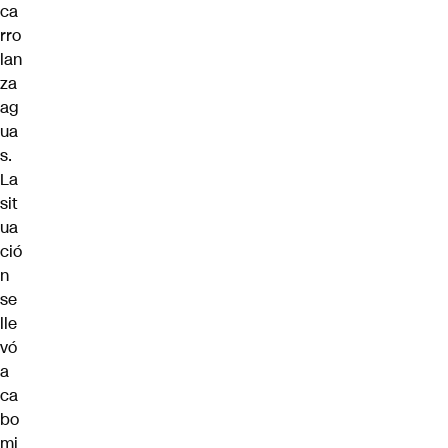
ca
rro
lan
za
ag
ua
s.
La
sit
ua
ció
n
se
lle
vó
a
ca
bo
mi