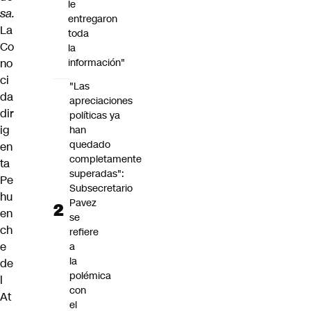
le
sa.
entregaron
La
toda
Co
la
no
información"
ci
"Las
da
apreciaciones
dir
políticas ya
ig
han
quedado
en
completamente
ta
superadas":
Pe
Subsecretario
hu
Pavez
en
se
ch
refiere
e
a
la
de
polémica
l
con
At
el