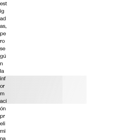
est
ig
ad
as,
pe
ro
se
gú
n
la
inf
or
m
aci
ón
pr
eli
mi
na