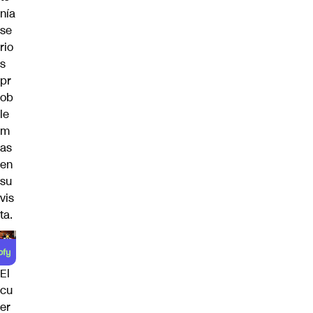
nía
se
rio
s
pr
ob
le
m
as
en
su
vis
ta.
El
cu
er