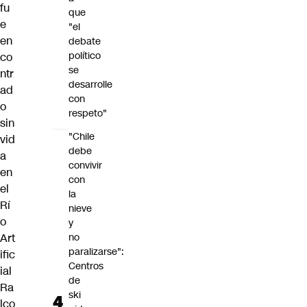
fu
que
e
"el
en
debate
político
co
se
ntr
desarrolle
ad
con
o
respeto"
sin
"Chile
vid
debe
a
convivir
en
con
el
la
Rí
nieve
o
y
Art
no
paralizarse":
ific
Centros
ial
de
Ra
ski
lco