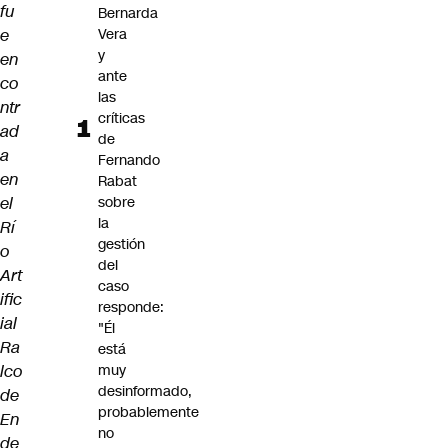
fu
Bernarda
e
Vera
y
en
ante
co
las
ntr
críticas
ad
de
a
Fernando
en
Rabat
el
sobre
la
Rí
gestión
o
del
Art
caso
ific
responde:
ial
"Él
Ra
está
lco
muy
desinformado,
de
probablemente
En
no
de