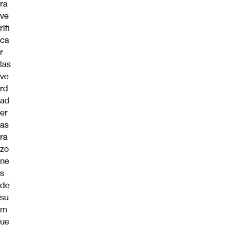
ra
ve
rifi
ca
r
las
ve
rd
ad
er
as
ra
zo
ne
s
de
su
m
ue