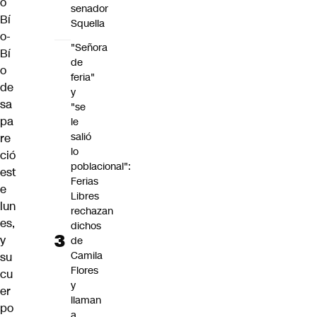
o
senador
Bí
Squella
o-
"Señora
Bí
de
o
feria"
de
y
sa
"se
pa
le
salió
re
lo
ció
poblacional":
est
Ferias
e
Libres
lun
rechazan
es,
dichos
y
de
Camila
su
Flores
cu
y
er
llaman
po
a