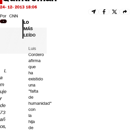
Futuro 360
24- 12- 2013 18:06
Opinión
Por
CNN
LO
MÁS
LEÍDO
Luis
Cordero
afirma
que
L
ha
a
existido
m
una
uje
"falta
de
r
humanidad"
de
con
73
la
añ
hija
os,
de