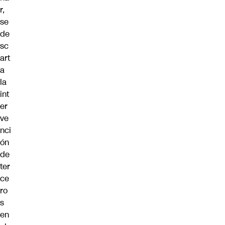
r,
se
de
sc
art
a
la
int
er
ve
nci
ón
de
ter
ce
ro
s
en