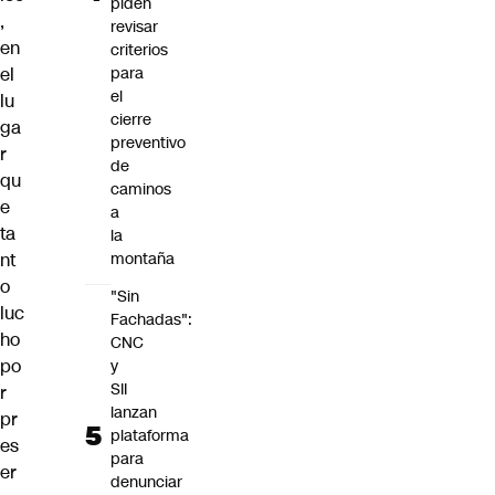
piden
,
revisar
en
criterios
el
para
el
lu
cierre
ga
preventivo
r
de
qu
caminos
e
a
ta
la
nt
montaña
o
"Sin
luc
Fachadas":
ho
CNC
po
y
SII
r
lanzan
pr
plataforma
es
para
er
denunciar