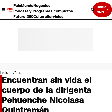
País
Mundo
Negocios
Radio
Podcast y Programas completos
CNN
Futuro 360
Cultura
Servicios
País
Mundo
Negocios
Inicio
País
Encuentran sin vida el
Deportes
Programas completos
cuerpo de la dirigenta
Cultura
Servicios
Pehuenche Nicolasa
Bits
CNN Data
Quintremán
CNN tiempo