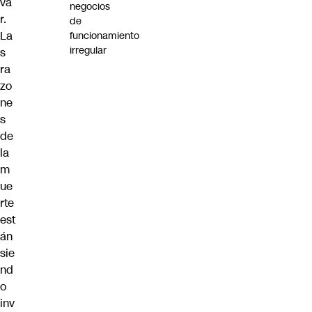
va
negocios
r.
de
La
funcionamiento
irregular
s
ra
zo
ne
s
de
la
m
ue
rte
est
án
sie
nd
o
inv