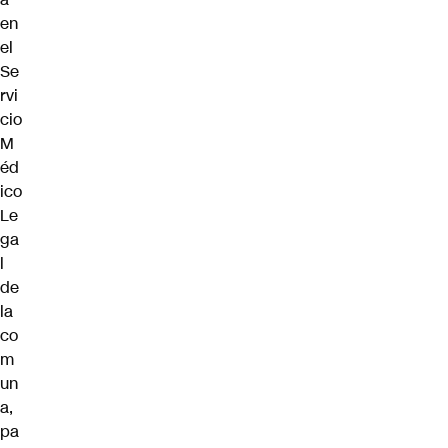
en
el
Se
rvi
cio
M
éd
ico
Le
ga
l
de
la
co
m
un
a,
pa