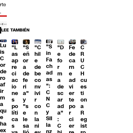
rte
.
LEE TAMBIÉN
Lu
"S
"L
"S
"C
"D
Fe
C
is
in
as
eñ
hil
e
de
R
C
Fa
ap
or
e
fo
ca
U
or
ch
re
a
de
r
rn
C
de
ad
ci
de
be
m
e
H
ro
as
ac
fe
co
a
ad
cu
af
":
io
ri
nv
de
vi
es
ir
C
ne
a"
ivi
sc
er
ti
m
N
s
y
r
ar
te
on
a
C
po
"s
co
ad
po
a
qu
y
líti
e
n
a"
r
R
e
SII
ca
le
la
:
ci
eg
ha
la
s
sa
ni
C
er
ist
ex
nz
ya
lió
ev
hi
re
ro