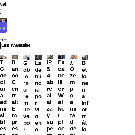
vel
).
LEE TAMBIÉN
T
B
IP
Ex
¿
G
La
D
C
an
S
ca
O
ob
de
et
de
co
A
nc
ze
ie
nu
ie
cl
C
ab
ill
m
rn
nc
ne
ar
en
re
er
pi
o
ia
n
a
tr
al
W
c
re
po
a
ad
al:
al
al
a
m
r
inf
mi
E
za
ke
mi
ue
vi
or
si
m
y
r
ta
ve
ol
m
bl
pr
su
pi
d
po
en
át
es
es
pe
de
de
r
ci
ic