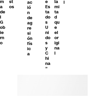
m
st
e
la
ac
l
a
os
Es
mi
ió
de
ta
ta
n
l
do
d
de
G
s
qu
ag
ob
U
e
re
ie
ni
el
si
rn
do
or
ón
o
s
igi
fís
y
na
ic
C
l
a
hi
na
”