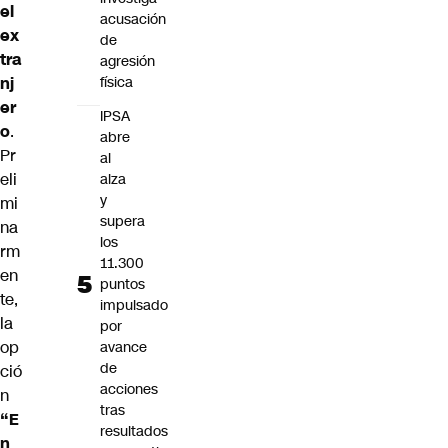
el
acusación
ex
de
tra
agresión
nj
física
er
IPSA
o
.
abre
Pr
al
eli
alza
y
mi
supera
na
los
rm
11.300
en
puntos
te,
impulsado
la
por
op
avance
de
ció
acciones
n
tras
“E
resultados
n