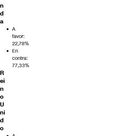
n
d
a
A
favor:
22,78%
En
contra:
77,33%
R
ei
n
o
U
ni
d
o
A