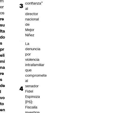
m
confianza”
er
al
os
director
re
nacional
de
su
Mejor
lta
Niñez
do
s
La
pr
denuncia
por
eli
violencia
mi
intrafamiliar
na
que
re
compromete
s
al
de
senador
l
Fidel
Espinoza
vo
(PS):
to
Fiscalía
en
investiga