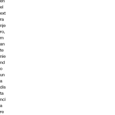
en
el
ext
ra
nje
ro,
m
an
te
nie
nd
o
un
a
dis
ta
nci
a
re