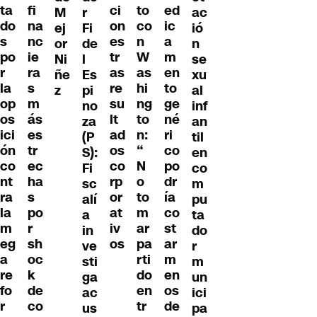
ta
fi
ci
to
ed
M
r
ac
do
na
on
co
ic
ej
Fi
ió
s
nc
es
n
a
or
de
n
po
ie
tr
W
m
Ni
l
se
r
ra
as
as
en
ñe
Es
xu
la
s
re
hi
to
z
pi
al
op
m
su
ng
ge
no
inf
os
ás
lt
to
né
za
an
ici
es
ad
n:
ri
(P
til
ón
tr
os
“
co
S):
en
co
ec
co
N
po
Fi
co
nt
ha
rp
o
dr
sc
m
ra
s
or
to
ía
alí
pu
la
po
at
m
co
a
ta
m
r
iv
ar
st
in
do
eg
sh
os
pa
ar
ve
r
a
oc
rti
m
sti
m
re
k
do
en
ga
un
fo
de
en
os
ac
ici
r
co
tr
de
us
pa