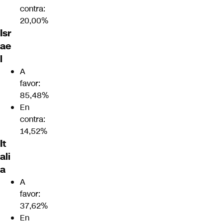
contra:
20,00%
Isr
ae
l
A
favor:
85,48%
En
contra:
14,52%
It
ali
a
A
favor:
37,62%
En