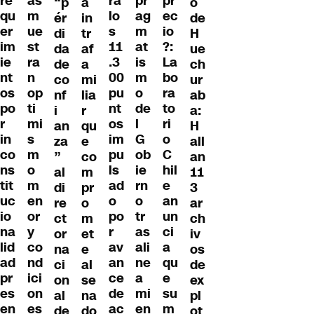
re
as
ra
pr
pr
“p
a
o
qu
m
lo
ag
ec
ér
in
de
er
ue
s
m
io
di
tr
H
im
st
11
at
?:
da
af
ue
ie
ra
.3
is
La
de
a
ch
nt
n
00
m
bo
co
mi
ur
os
op
pu
o
ra
nf
lia
ab
po
ti
nt
de
to
i
r
a:
r
mi
os
l
ri
an
qu
H
in
s
im
G
o
za
e
all
co
m
pu
ob
C
”
co
an
ns
o
ls
ie
hil
al
m
11
tit
m
ad
rn
e
di
pr
3
uc
en
o
o
an
re
o
ar
io
or
po
tr
un
ct
m
ch
na
y
r
as
ci
or
et
iv
lid
co
av
ali
a
na
e
os
ad
nd
an
ne
qu
ci
al
de
pr
ici
ce
a
e
on
se
ex
es
on
de
mi
su
al
na
pl
en
es
ac
en
m
de
do
ot