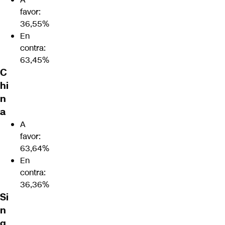
favor:
36,55%
En
contra:
63,45%
C
hi
n
a
A
favor:
63,64%
En
contra:
36,36%
Si
n
g