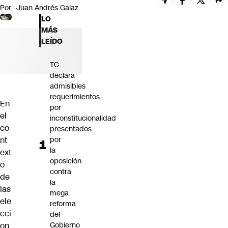
Por
Juan Andrés Galaz
Futuro 360
LO
Opinión
MÁS
LEÍDO
TC
declara
admisibles
requerimientos
En
por
el
inconstitucionalidad
co
presentados
nt
por
la
ext
oposición
o
contra
de
la
las
mega
ele
reforma
cci
del
on
Gobierno