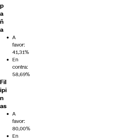
p
a
ñ
a
A
favor:
41,31%
En
contra:
58,69%
Fil
ipi
n
as
A
favor:
80,00%
En