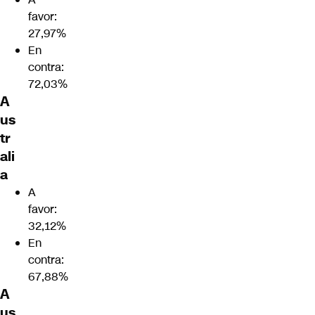
favor:
27,97%
En
contra:
72,03%
A
us
tr
ali
a
A
favor:
32,12%
En
contra:
67,88%
A
us