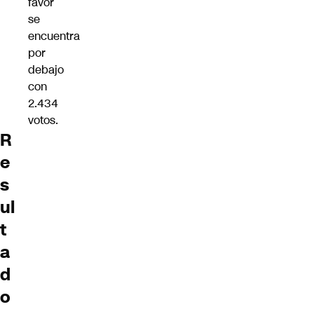
favor
se
encuentra
por
debajo
con
2.434
votos.
R
e
s
ul
t
a
d
o