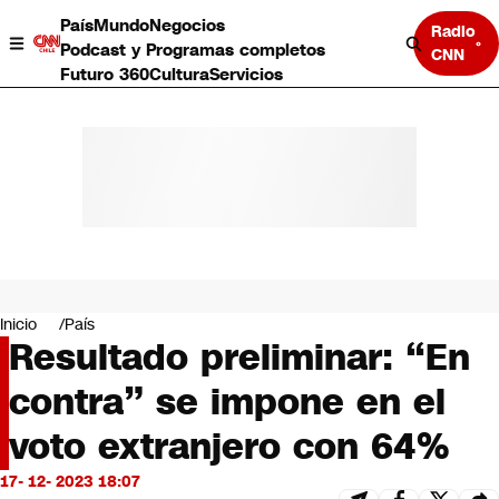
País
Mundo
Negocios
Radio
Podcast y Programas completos
CNN
Futuro 360
Cultura
Servicios
País
Mundo
Negocios
Inicio
País
Resultado preliminar: “En
Deportes
Programas completos
contra” se impone en el
Cultura
Servicios
voto extranjero con 64%
Bits
CNN Data
17- 12- 2023 18:07
CNN tiempo