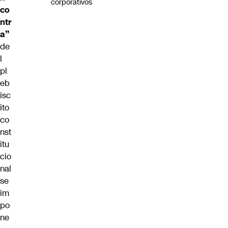
corporativos
co
ntr
a”
de
l
pl
eb
isc
ito
co
nst
itu
cio
nal
se
im
po
ne