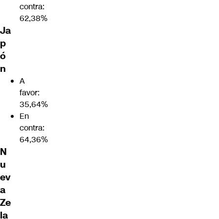
contra:
62,38%
Ja
p
ó
n
A
favor:
35,64%
En
contra:
64,36%
N
u
ev
a
Ze
la