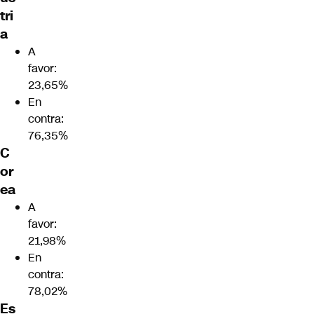
tri
a
A
favor:
23,65%
En
contra:
76,35%
C
or
ea
A
favor:
21,98%
En
contra:
78,02%
Es