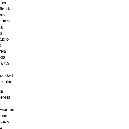
rego
fiende
ras
 Plaza
lia
as
tudio
e
vela
ída
 67%
locidad
hicular
na
erella
r
esuntas
rmas
lsas y
na