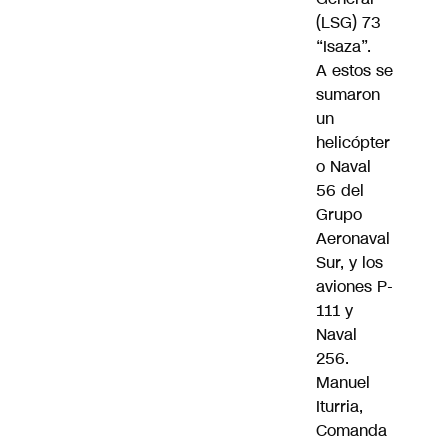
(LSG) 73
“Isaza”.
A estos se
sumaron
un
helicópter
o Naval
56 del
Grupo
Aeronaval
Sur, y los
aviones P-
111 y
Naval
256.
Manuel
Iturria,
Comanda