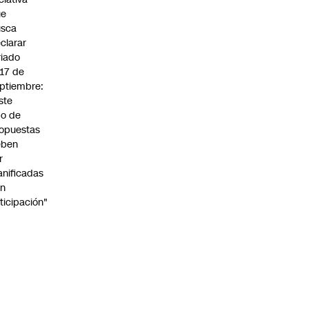
ue
usca
clarar
riado
 17 de
ptiembre:
ste
po de
opuestas
eben
r
anificadas
on
ticipación"