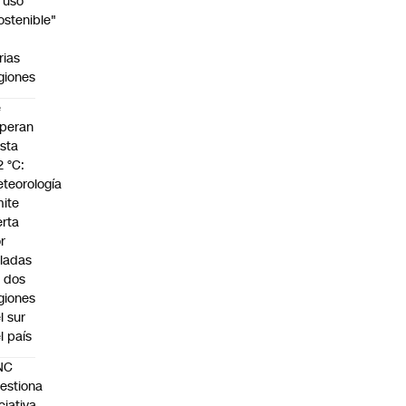
 uso
ostenible"
n
rias
giones
e
peran
sta
2 °C:
teorología
ite
erta
r
ladas
 dos
giones
l sur
l país
NC
estiona
iciativa