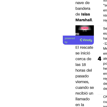
su
nave de
"s
bandera
e
de
Islas
va
Marshall
.
re
S
es
Lea el
ha
powered
artículo
by
-1
El rescate
Me
se inició
em
al
cerca de
po
las 18
he
horas del
en
pasado
re
viernes,
de
cuando se
de
recibió un
C
llamado
cu
en la
in