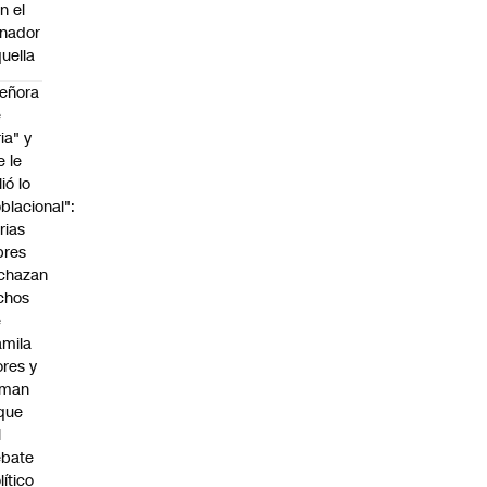
n el
nador
uella
eñora
e
ria" y
e le
lió lo
blacional":
rias
bres
chazan
chos
e
mila
ores y
aman
que
l
ebate
lítico