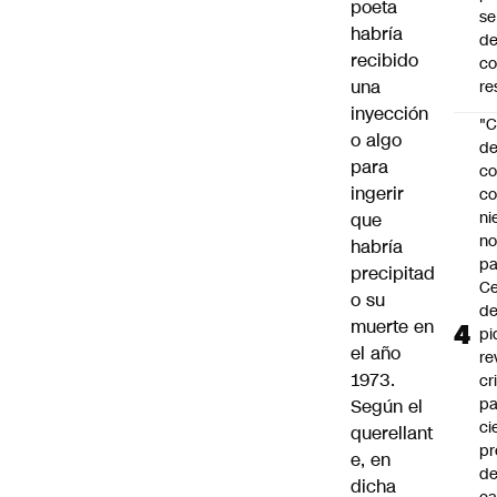
poeta
se
habría
de
recibido
c
una
re
inyección
"C
o algo
d
para
co
ingerir
co
ni
que
n
habría
pa
precipitad
Ce
o su
de
muerte en
pi
el año
re
1973.
cr
pa
Según el
ci
querellant
pr
e, en
d
dicha