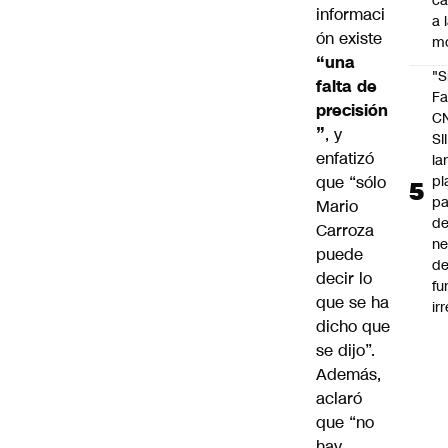
c
informaci
a 
ón existe
m
“una
"S
falta de
Fa
precisión
C
”
, y
SII
enfatizó
la
pl
que “sólo
pa
Mario
de
Carroza
ne
puede
d
decir lo
fu
que se ha
ir
dicho que
se dijo”.
Además,
aclaró
que “no
hay