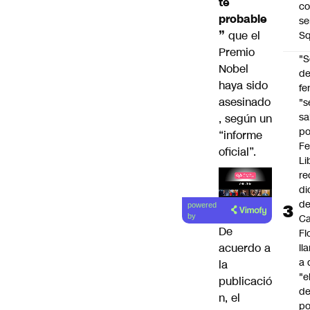
te
co
probable
se
”
que el
Sq
Premio
"S
Nobel
d
haya sido
fe
asesinado
"s
sa
, según un
po
“informe
Fe
oficial”.
Li
re
di
Lea el
d
powered
artículo
Ca
by
De
Fl
acuerdo a
ll
a 
la
"e
publicació
d
n, el
po