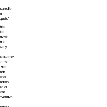
sarrolle
on
speto"
hile
ebe
nvivir
n la
eve y
o
ralizarse":
ntros
 ski
den
visar
iterios
ra el
erre
eventivo
e