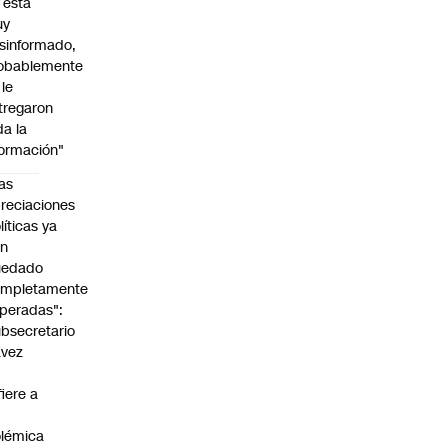
l está
uy
sinformado,
obablemente
 le
tregaron
da la
formación"
as
reciaciones
líticas ya
an
uedado
ompletamente
peradas":
bsecretario
avez
fiere a
lémica