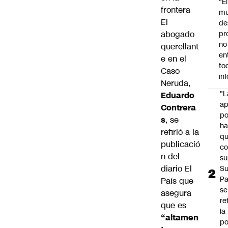
"É
frontera
m
El
de
abogado
pr
no
querellant
en
e en el
to
Caso
in
Neruda,
"L
Eduardo
ap
Contrera
po
s
, se
h
refirió a la
q
publicació
c
n del
su
diario El
Su
P
País
que
se
asegura
re
que es
la
“altamen
po