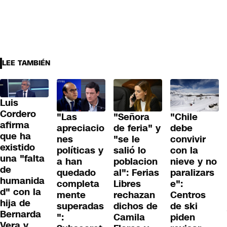
LEE TAMBIÉN
Luis
Cordero
"Las
"Señora
"Chile
afirma
apreciacio
de feria" y
debe
que ha
nes
"se le
convivir
existido
políticas y
salió lo
con la
una "falta
a han
poblacion
nieve y no
de
quedado
al": Ferias
paralizars
humanida
completa
Libres
e":
d" con la
mente
rechazan
Centros
hija de
superadas
dichos de
de ski
Bernarda
":
Camila
piden
Vera y