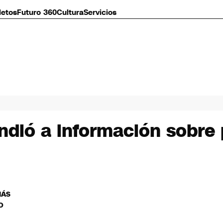
letos
Futuro 360
Cultura
Servicios
ndió a información sobre 
MÁS
O