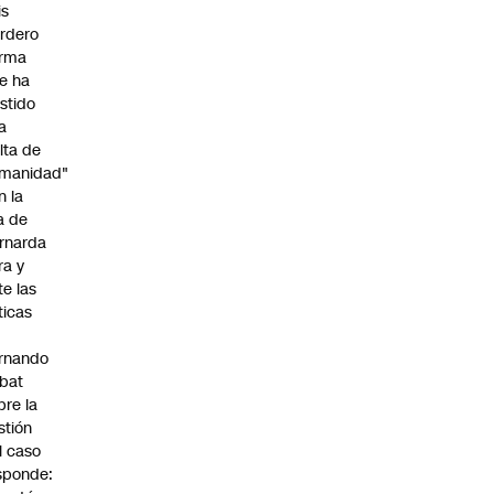
is
rdero
irma
e ha
istido
a
alta de
manidad"
n la
ja de
rnarda
ra y
te las
íticas
rnando
bat
bre la
stión
l caso
sponde: