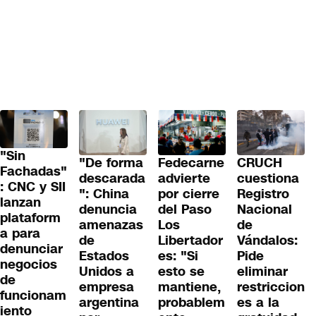
"Sin
"De forma
Fedecarne
CRUCH
Fachadas"
descarada
advierte
cuestiona
: CNC y SII
": China
por cierre
Registro
lanzan
denuncia
del Paso
Nacional
plataform
amenazas
Los
de
a para
de
Libertador
Vándalos:
denunciar
Estados
es: "Si
Pide
negocios
Unidos a
esto se
eliminar
de
empresa
mantiene,
restriccion
funcionam
argentina
probablem
es a la
iento