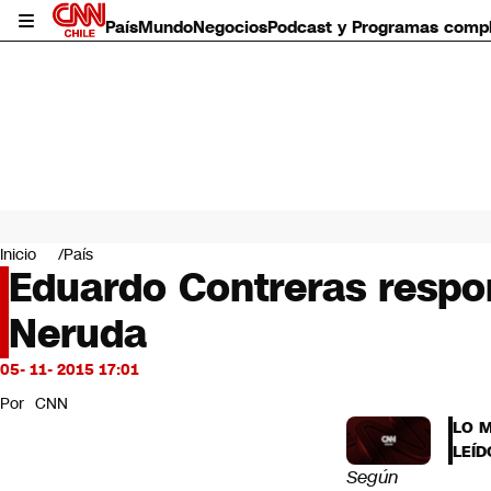
País
Mundo
Negocios
Podcast y Programas comp
País
Mundo
Inicio
País
Negocios
Eduardo Contreras respo
Deportes
Neruda
Programas completos
Cultura
Servicios
05- 11- 2015 17:01
Bits
Por
CNN
CNN Data
LO 
CNN tiempo
LEÍD
Futuro 360
Según
Opinión