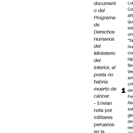
document
Lu
Co
o del
af
Programa
qu
de
ex
Derechos
un
Humanos
"f
del
hu
Ministerio
co
hi
del
Be
Interior, el
Ve
poeta no
an
habría
cr
muerto de
de
cáncer.
Fe
–
Envían
Ra
so
nota por
ge
militares
de
peruanos
re
en la