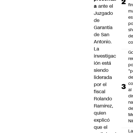
fi
a
ante el
m
Juzgado
es
de
po
Garantía
s
de San
d
Antonio.
co
La
Go
investigac
r
ión está
po
siendo
“p
liderada
d
co
por el
al
fiscal
di
Rolando
na
Ramírez,
d
quien
Me
explicó
Ni
que el
L