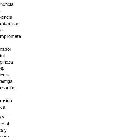
nuncia
r
olencia
trafamiliar
ue
ompromete
nador
del
pinoza
S):
scalía
vestiga
usación
e
resión
sica
SA
re al
za y
pera