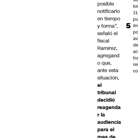
posible
lo
notificarlo
11
en tiempo
pu
y forma”,
im
po
señaló el
a
fiscal
d
Ramírez,
ac
agregand
tr
o que,
re
ante esta
co
situación,
el
tribunal
decidió
reagenda
r la
audiencia
para el
mes de