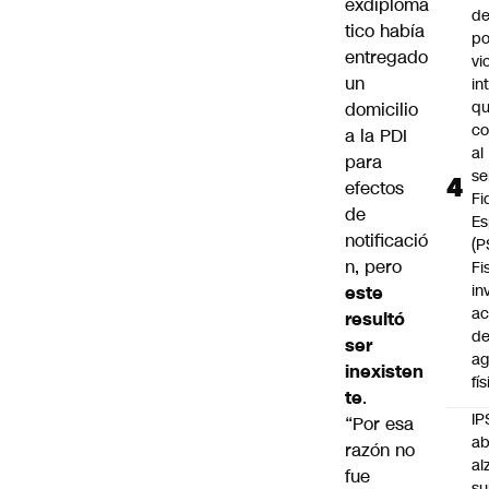
exdiplomá
de
tico había
po
entregado
vi
un
in
q
domicilio
c
a la PDI
al
para
se
efectos
Fi
de
Es
notificació
(P
n, pero
Fi
in
este
ac
resultó
d
ser
ag
inexisten
fí
te
.
IP
“Por esa
ab
razón no
al
fue
su