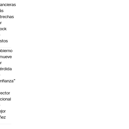
nancieras
ás
trechas
r
hock
e
stos
bierno
emueve
r
érdida
e
nfianza”
rector
cional
e
jor
ñez
a