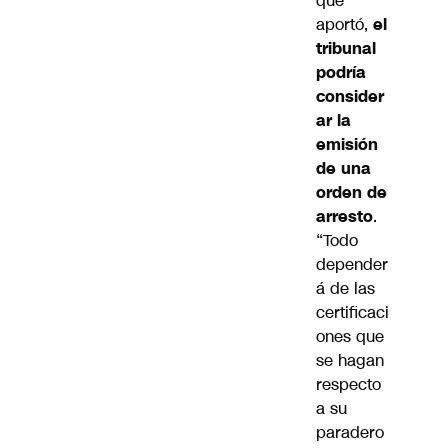
que
aportó,
el
tribunal
podría
consider
ar la
emisión
de una
orden de
arresto
.
“Todo
depender
á de las
certificaci
ones que
se hagan
respecto
a su
paradero