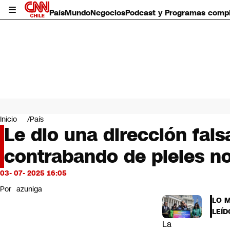
País
Mundo
Negocios
Podcast y Programas comp
País
Mundo
Inicio
País
Negocios
Le dio una dirección fals
Deportes
contrabando de pieles no
Programas completos
Cultura
Servicios
03- 07- 2025 16:05
Bits
Por
azuniga
CNN Data
LO 
CNN tiempo
LEÍD
Futuro 360
La
Opinión