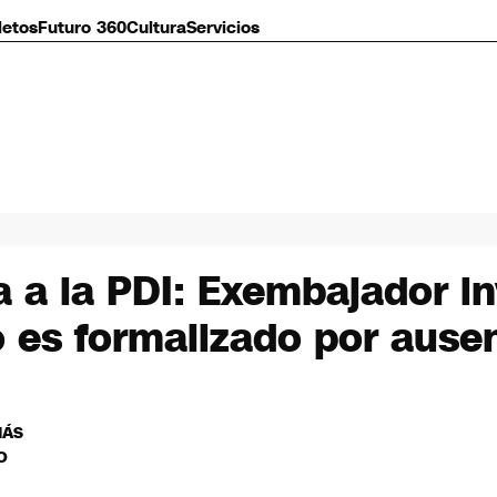
letos
Futuro 360
Cultura
Servicios
a a la PDI: Exembajador i
 es formalizado por ause
MÁS
O