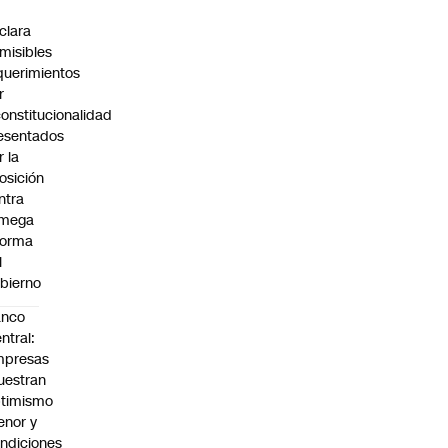
C
clara
misibles
querimientos
r
constitucionalidad
esentados
r la
osición
ntra
 mega
forma
l
bierno
anco
ntral:
mpresas
estran
timismo
nor y
ndiciones