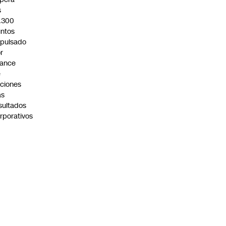
s
.300
ntos
pulsado
r
vance
e
ciones
as
sultados
rporativos