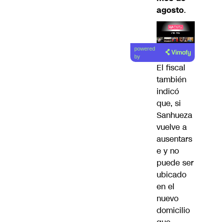
agosto
.
Lea el
powered
artículo
by
El fiscal
también
indicó
que, si
Sanhueza
vuelve a
ausentars
e y no
puede ser
ubicado
en el
nuevo
domicilio