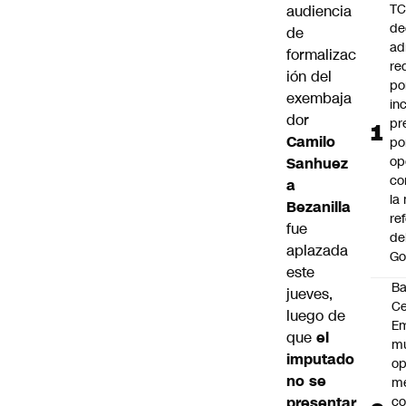
T
audiencia
de
de
ad
formalizac
re
ión del
po
exembaja
in
dor
pr
Camilo
po
op
Sanhuez
co
a
la
Bezanilla
re
fue
de
aplazada
Go
este
B
jueves,
Ce
luego de
E
que
el
mu
imputado
op
no se
me
presentar
co