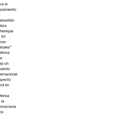
ra el
nzamiento
e
ebastián
ñera
henique
 50
ces
obales”
afirma
ue
ay un
uerdo
ternacional
specto
 rol en
fensa
 la
emocracia
los