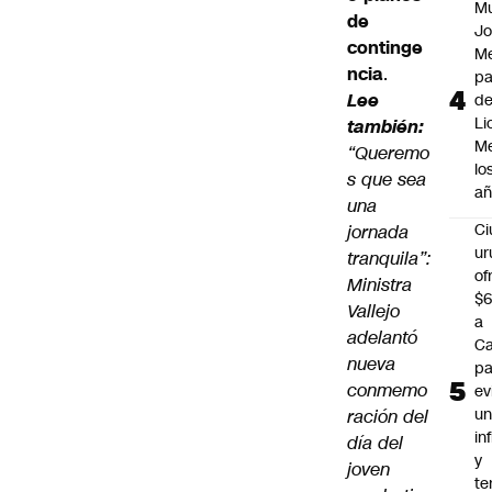
M
de
Jo
continge
Me
ncia
.
p
Lee
d
Li
también:
Me
“Queremo
lo
s que sea
añ
una
C
jornada
ur
tranquila”:
of
Ministra
$6
Vallejo
a
adelantó
Ca
nueva
pa
conmemo
ev
u
ración del
in
día del
y
joven
te