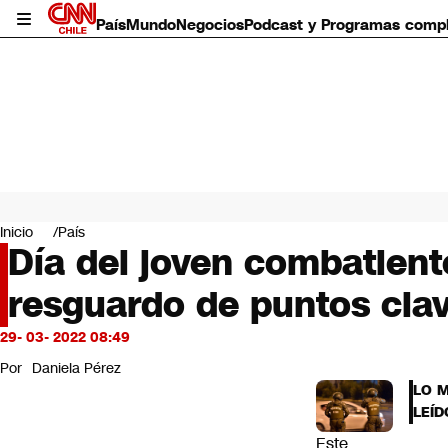
País
Mundo
Negocios
Podcast y Programas comp
País
Mundo
Inicio
País
Negocios
Día del joven combatiente
Deportes
resguardo de puntos cla
Programas completos
Cultura
Servicios
29- 03- 2022 08:49
Bits
Por
Daniela Pérez
CNN Data
LO 
CNN tiempo
LEÍD
Futuro 360
Este
Opinión