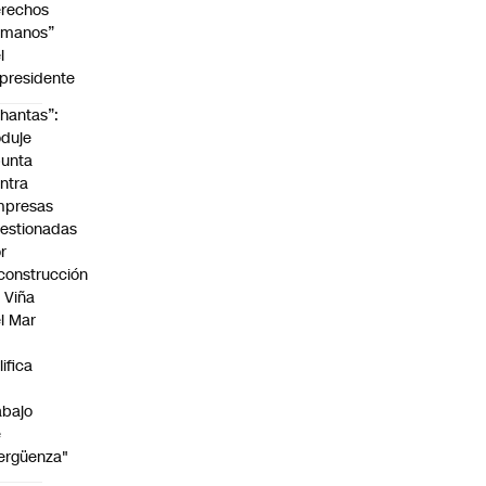
rechos
umanos”
l
presidente
hantas”:
duje
unta
ntra
mpresas
estionadas
r
construcción
 Viña
l Mar
lifica
abajo
e
ergüenza"