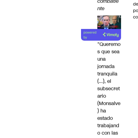
combatie
de
nte
po
c
powered
by
“Queremo
s que sea
una
jornada
tranquila
(…), el
subsecret
ario
(Monsalve
) ha
estado
trabajand
o con las