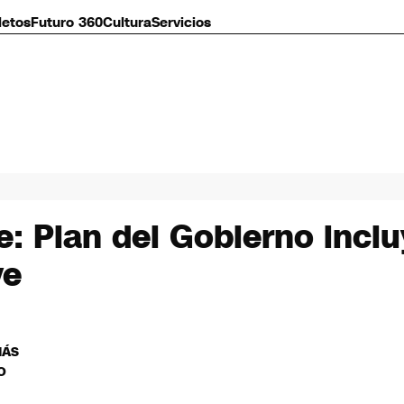
letos
Futuro 360
Cultura
Servicios
: Plan del Gobierno inclu
ve
MÁS
O