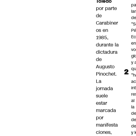
Toledo
pa
por parte
la
de
d
Carabiner
“S
os en
Pi
Ec
1985,
en
durante la
vo
dictadura
gl
de
y 
Augusto
q
Pinochet.
“h
La
ac
in
jornada
re
suele
al
estar
la
marcada
de
por
de
manifesta
d
ciones,
y 