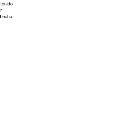
tenido
r
ohecho