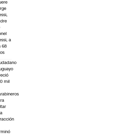
uere
rge
ssi,
adre
e
onel
ssi, a
s 68
os
iudadano
uguayo
reció
0 mil
rabineros
ra
itar
na
fracción
rminó