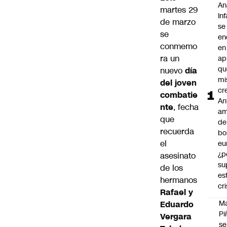
Aná
martes 29
In
de marzo
se
se
en
conmemo
en
ra un
ap
qu
nuevo
día
m
del joven
cr
combatie
An
nte
, fecha
am
que
de
recuerda
bo
el
eu
¿p
asesinato
su
de los
es
hermanos
cri
Rafael y
M
Eduardo
Pi
Vergara
se