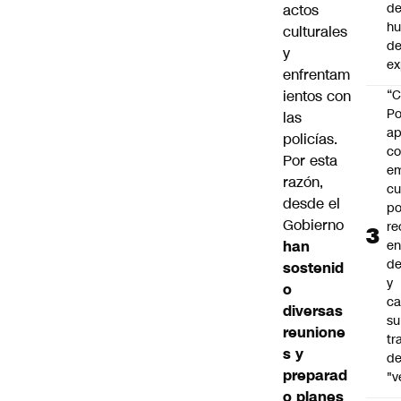
de
actos
h
culturales
de
y
ex
enfrentam
“C
ientos con
Po
las
ap
policías.
co
Por esta
e
razón,
cu
desde el
po
Gobierno
re
en
han
de
sostenid
y
o
ca
diversas
su
reunione
tr
s y
d
preparad
"v
o planes