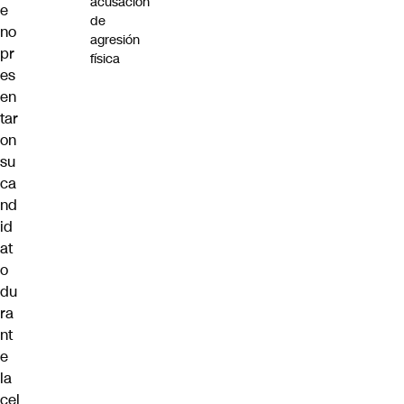
acusación
e
de
no
agresión
pr
física
es
en
tar
on
su
ca
nd
id
at
o
du
ra
nt
e
la
cel