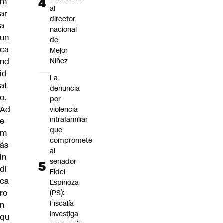
m
al
ar
director
a
nacional
un
de
ca
Mejor
nd
Niñez
id
La
at
denuncia
o.
por
Ad
violencia
intrafamiliar
e
que
m
compromete
ás
al
in
senador
di
Fidel
ca
Espinoza
ro
(PS):
Fiscalía
n
investiga
qu