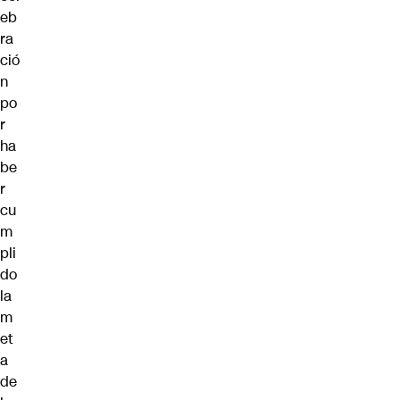
eb
ra
ció
n
po
r
ha
be
r
cu
m
pli
do
la
m
et
a
de