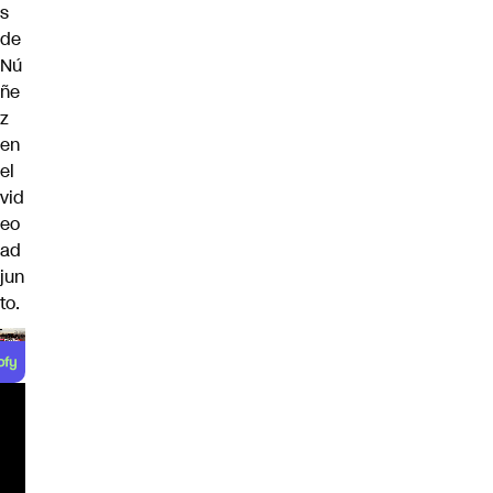
s
de
Nú
ñe
z
en
el
vid
eo
ad
jun
to.