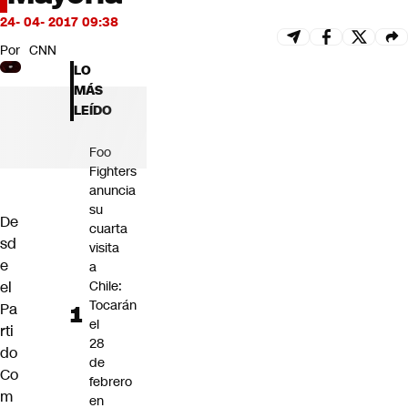
Futuro 360
24- 04- 2017 09:38
Opinión
Por
CNN
LO
MÁS
LEÍDO
Foo
Fighters
anuncia
su
De
cuarta
sd
visita
e
a
el
Chile:
Tocarán
Pa
el
rti
28
do
de
Co
febrero
m
en