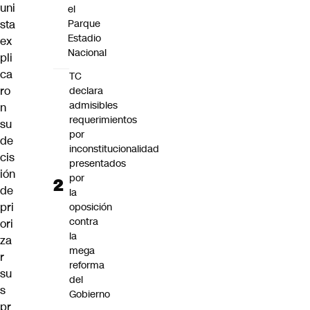
uni
el
sta
Parque
Estadio
ex
Nacional
pli
ca
TC
ro
declara
admisibles
n
requerimientos
su
por
de
inconstitucionalidad
cis
presentados
ión
por
de
la
pri
oposición
contra
ori
la
za
mega
r
reforma
su
del
s
Gobierno
pr