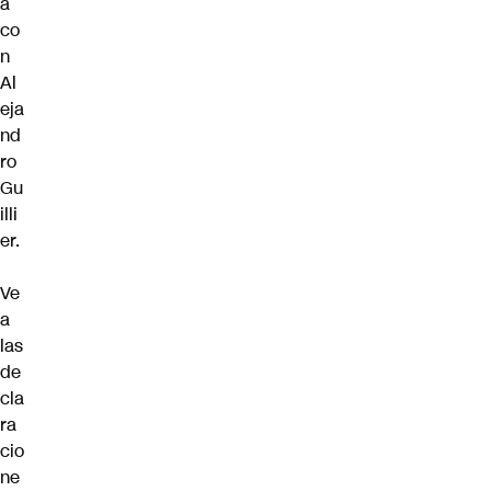
a
co
n
Al
eja
nd
ro
Gu
illi
er
.
Ve
a
las
de
cla
ra
cio
ne