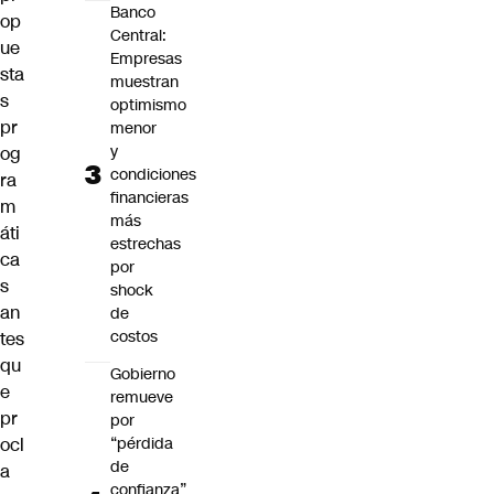
Banco
op
Central:
ue
Empresas
sta
muestran
s
optimismo
pr
menor
y
og
condiciones
ra
financieras
m
más
áti
estrechas
ca
por
s
shock
an
de
costos
tes
qu
Gobierno
e
remueve
pr
por
ocl
“pérdida
de
a
confianza”