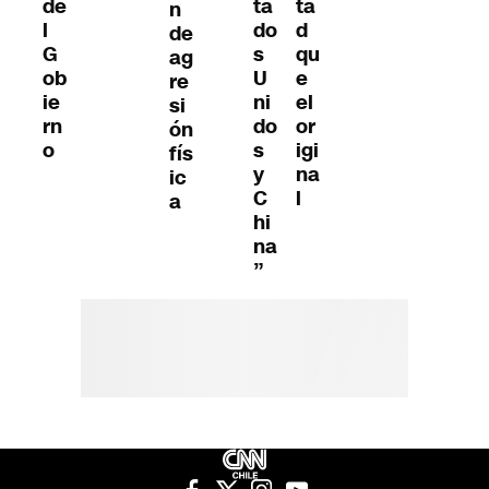
de
ta
ta
n
l
do
d
de
G
s
qu
ag
ob
U
e
re
ie
ni
el
si
rn
do
or
ón
o
s
igi
fís
y
na
ic
C
l
a
hi
na
”