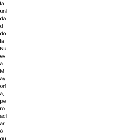
la
uni
da
d
de
la
Nu
ev
a
M
ay
orí
a,
pe
ro
acl
ar
ó
qu