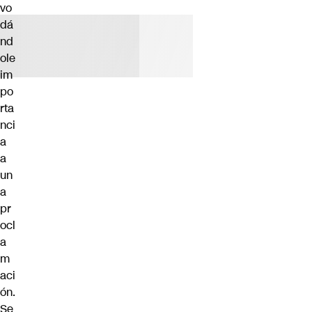
vo
dá
nd
ole
im
po
rta
nci
a
a
un
a
pr
ocl
a
m
aci
ón.
Se