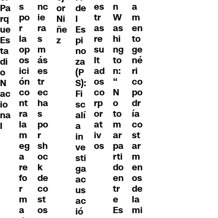
s
nc
es
n
a
or
de
Pa
po
ie
tr
W
m
Ni
l
rq
r
ra
as
as
en
ñe
Es
ue
la
s
re
hi
to
z
pi
Es
op
m
su
ng
ge
no
ta
os
ás
lt
to
né
za
di
ici
es
ad
n:
ri
(P
o
ón
tr
os
“
co
S):
N
co
ec
co
N
po
Fi
ac
nt
ha
rp
o
dr
sc
io
ra
s
or
to
ía
alí
na
la
po
at
m
co
a
l
m
r
iv
ar
st
in
eg
sh
os
pa
ar
ve
a
oc
rti
m
sti
re
k
do
en
ga
fo
de
en
os
ac
r
co
tr
de
us
m
st
e
la
ac
a
os
Es
mi
ió