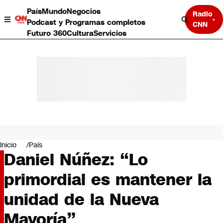
País
Mundo
Negocios
Radio
Podcast y Programas completos
CNN
Futuro 360
Cultura
Servicios
País
Mundo
Negocios
Inicio
País
Daniel Núñez: “Lo
Deportes
Programas completos
primordial es mantener la
Cultura
Servicios
unidad de la Nueva
Bits
CNN Data
Mayoría”
CNN tiempo