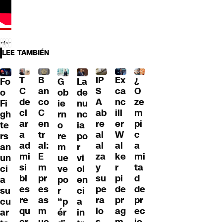
LEE TAMBIÉN
T
B
IP
Ex
¿
G
La
Fo
C
an
S
ca
O
ob
de
o
de
co
A
nc
ze
ie
nu
Fi
cl
C
ab
ill
m
rn
nc
gh
ar
en
re
er
pi
o
ia
te
a
tr
al
W
c
re
po
rs
ad
al:
al
al
a
m
r
an
mi
E
za
ke
mi
ue
vi
un
si
m
y
r
ta
ve
ol
ci
bl
pr
su
pi
d
po
en
a
es
es
pe
de
de
r
ci
su
re
as
ra
pr
pr
“p
a
cu
qu
m
lo
ag
ec
ér
in
ar