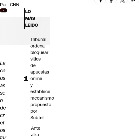
Por
CNN
Futuro 360
LO
Opinión
MÁS
LEÍDO
Tribunal
ordena
bloquear
sitios
La
de
ca
apuestas
us
online
as
y
establece
so
mecanismo
n
propuesto
de
por
cr
Subtel
et
Ante
os
alza
tar