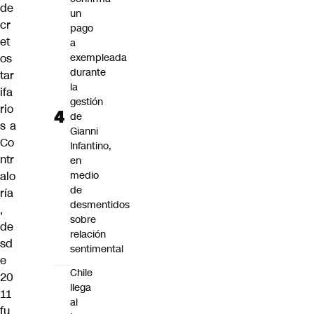
de
un
cr
pago
et
a
os
exempleada
durante
tar
la
ifa
gestión
rio
de
s a
Gianni
Co
Infantino,
ntr
en
alo
medio
de
ría
desmentidos
,
sobre
de
relación
sd
sentimental
e
Chile
20
llega
11
al
fu