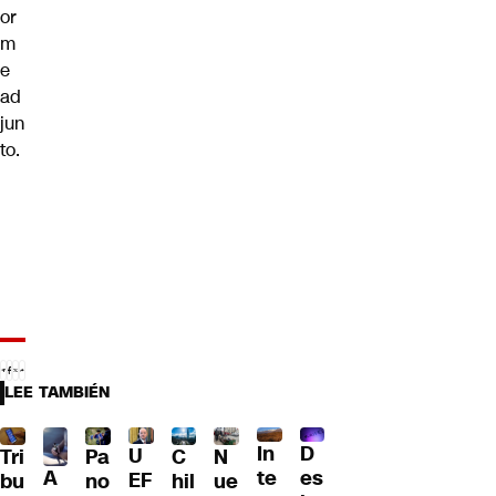
or
m
e
ad
jun
to.
LEE TAMBIÉN
D
In
U
Tri
Pa
C
N
A
es
te
EF
bu
no
hil
ue