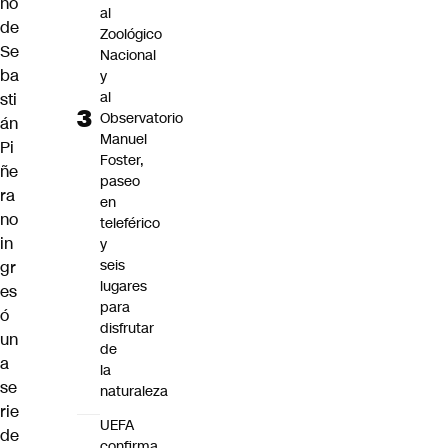
no
al
de
Zoológico
Se
Nacional
ba
y
al
sti
Observatorio
án
Manuel
Pi
Foster,
ñe
paseo
ra
en
no
teleférico
in
y
seis
gr
lugares
es
para
ó
disfrutar
un
de
a
la
se
naturaleza
rie
UEFA
de
confirma