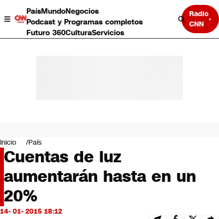
País
Mundo
Negocios
Radio
Podcast y Programas completos
CNN
Futuro 360
Cultura
Servicios
País
Mundo
Negocios
Inicio
País
Cuentas de luz
Deportes
Programas completos
aumentarán hasta en un
Cultura
Servicios
20%
Bits
CNN Data
14- 01- 2015 18:12
CNN tiempo