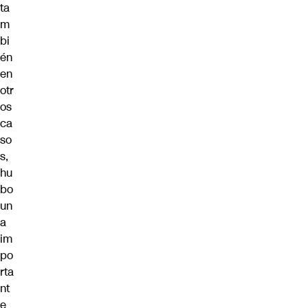
ta
m
bi
én
en
otr
os
ca
so
s,
hu
bo
un
a
im
po
rta
nt
e