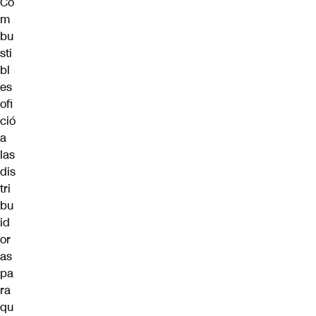
Co
m
bu
sti
bl
es
ofi
ció
a
las
dis
tri
bu
id
or
as
pa
ra
qu