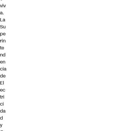
viv
a.
La
Su
pe
rin
te
nd
en
cia
de
El
ec
tri
ci
da
d
y