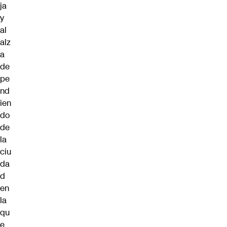
ja
y
al
alz
a
de
pe
nd
ien
do
de
la
ciu
da
d
en
la
qu
e