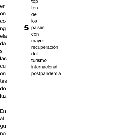
top
er
ten
on
de
co
los
países
ng
con
ela
mayor
da
recuperación
s
del
las
turismo
cu
internacional
en
postpandemia
tas
de
luz
.
En
al
gu
no