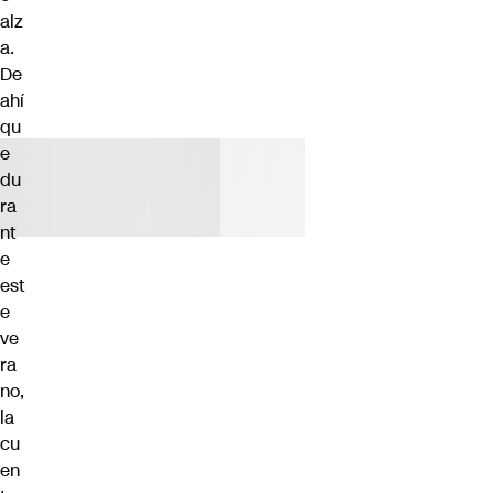
alz
a.
De
ahí
qu
e
du
ra
nt
e
est
e
ve
ra
no,
la
cu
en