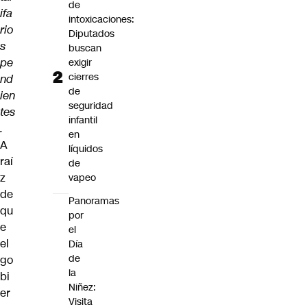
de
ifa
intoxicaciones:
rio
Diputados
s
buscan
pe
exigir
cierres
nd
de
ien
seguridad
tes
infantil
.
en
A
líquidos
raí
de
z
vapeo
de
Panoramas
qu
por
e
el
el
Día
de
go
la
bi
Niñez:
er
Visita