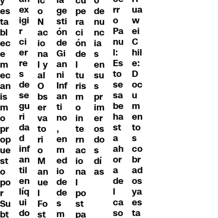
y
ic
cu
0
ex
ua
rr
ge
es
o
pe
de
igi
w
o
sti
ta
N
ra
nu
r
ei
Pa
ón
bl
ac
ci
nc
ci
C
nu
de
ec
io
ón
ia
er
hil
l:
Gi
e
na
de
s
re
e:
Es
an
m
l y
l
en
s
D
to
ni
ec
al
tu
su
de
oc
se
Inf
an
O
ris
s
se
u
sa
an
is
bs
m
pr
gu
m
be
ti
m
er
o
im
ri
en
ha
no
o
va
in
er
da
to
st
,
pr
to
te
os
d
s
a
en
op
ri
rn
do
inf
co
ah
m
ue
o
ac
s
an
br
or
ed
st
M
io
dí
til
ad
a
io
o
an
na
as
en
os
de
de
po
ue
l
líq
ya
l
de
r
l
po
ui
es
ca
s
Su
Fo
st
do
ta
so
m
bt
st
pa