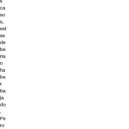
s
ca
so
s,
est
as
de
be
ría
n
ha
be
r
ba
ja
do
.
Pe
ro