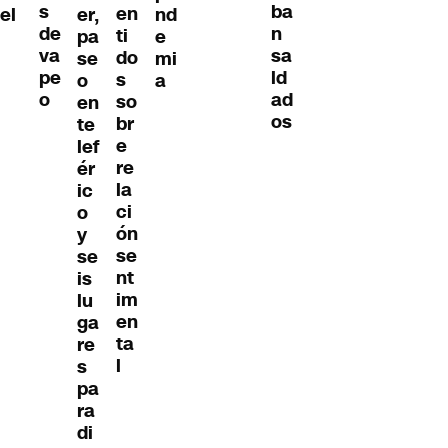
s
ba
en
el
er,
nd
de
n
ti
pa
e
va
sa
do
se
mi
pe
ld
s
o
a
o
ad
so
en
os
br
te
e
lef
re
ér
la
ic
ci
o
ón
y
se
se
nt
is
im
lu
en
ga
ta
re
l
s
pa
ra
di