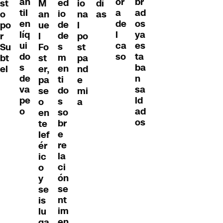
an
br
or
ed
st
M
io
dí
til
ad
a
io
o
an
na
as
en
os
de
de
po
ue
l
líq
ya
l
de
r
l
po
ui
es
ca
s
Su
Fo
st
do
ta
so
m
bt
st
pa
s
ba
en
el
er,
nd
de
n
ti
pa
e
va
sa
do
se
mi
pe
ld
s
o
a
o
ad
so
en
os
br
te
e
lef
re
ér
la
ic
ci
o
ón
y
se
se
nt
is
im
lu
en
ga