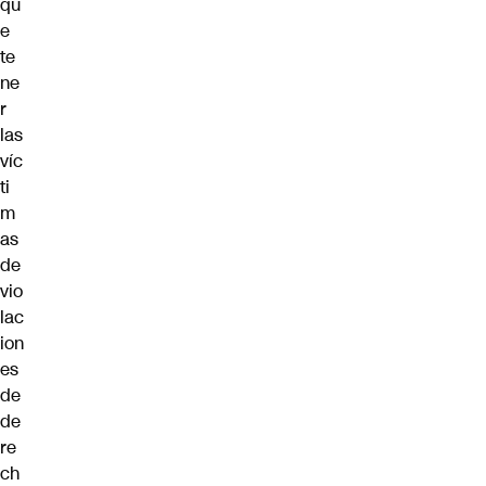
qu
e
te
ne
r
las
víc
ti
m
as
de
vio
lac
ion
es
de
de
re
ch