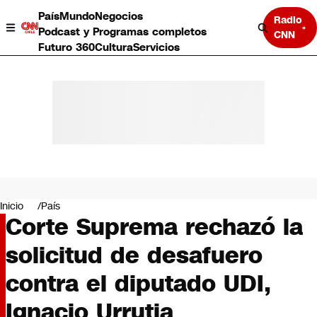
País
Mundo
Negocios
Radio
Podcast y Programas completos
CNN
Futuro 360
Cultura
Servicios
País
Mundo
Negocios
Inicio
País
Corte Suprema rechazó la
Deportes
Programas completos
solicitud de desafuero
Cultura
Servicios
contra el diputado UDI,
Bits
CNN Data
Ignacio Urrutia
CNN tiempo