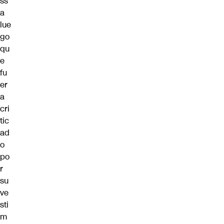
ss
a
lue
go
qu
e
fu
er
a
cri
tic
ad
o
po
r
su
ve
sti
m