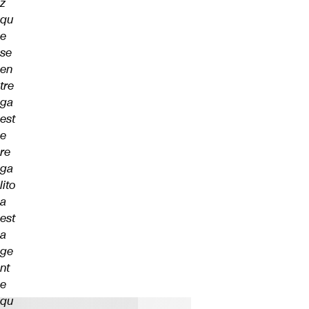
z
qu
e
se
en
tre
ga
est
e
re
ga
lito
a
est
a
ge
nt
e
qu