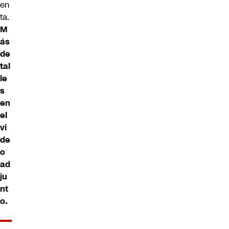
en
ta.
M
ás
de
tal
le
s
en
el
vi
de
o
ad
ju
nt
o.