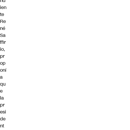
nd
ien
te
Re
né
Sa
ffir
io,
pr
op
oní
a
qu
e
la
pr
esi
de
nt