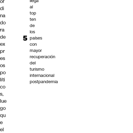
llega
or
al
di
top
na
ten
do
de
ra
los
de
países
ex
con
mayor
pr
recuperación
es
del
os
turismo
po
internacional
líti
postpandemia
co
s,
lue
go
qu
e
el