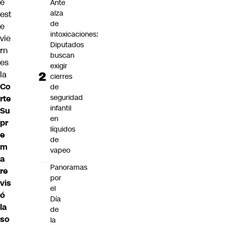
e
Ante
alza
est
de
e
intoxicaciones:
vie
Diputados
rn
buscan
es
exigir
la
cierres
Co
de
seguridad
rte
infantil
Su
en
pr
líquidos
e
de
m
vapeo
a
Panoramas
re
por
vis
el
ó
Día
la
de
so
la