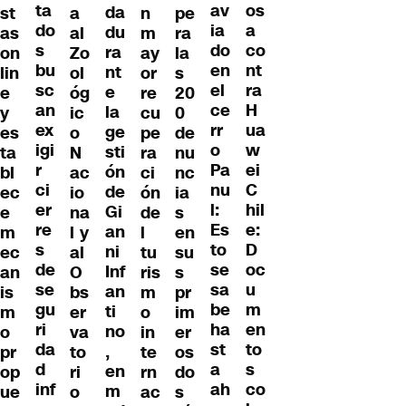
ta
os
av
da
st
a
n
pe
do
a
ia
du
as
al
m
ra
s
co
do
ra
on
Zo
ay
la
bu
nt
en
nt
lin
ol
or
s
sc
ra
el
e
e
óg
re
20
an
H
ce
la
y
ic
cu
0
ex
ua
rr
ge
es
o
pe
de
igi
w
o
sti
ta
N
ra
nu
r
ei
Pa
ón
bl
ac
ci
nc
ci
C
nu
de
ec
io
ón
ia
er
hil
l:
Gi
e
na
de
s
re
e:
Es
an
m
l y
l
en
s
D
to
ni
ec
al
tu
su
de
oc
se
Inf
an
O
ris
s
se
u
sa
an
is
bs
m
pr
gu
m
be
ti
m
er
o
im
ri
en
ha
no
o
va
in
er
da
to
st
,
pr
to
te
os
d
s
a
en
op
ri
rn
do
inf
co
ah
m
ue
o
ac
s