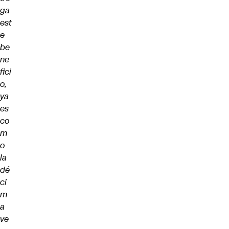
ga
est
e
be
ne
fici
o,
ya
es
co
m
o
la
dé
ci
m
a
ve