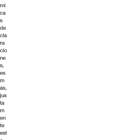
mi
ca
s
de
cla
ra
cio
ne
s
,
es
m
ás,
jus
ta
m
en
te
est