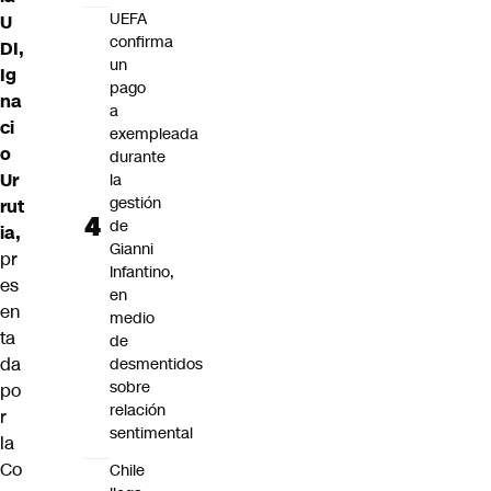
UEFA
U
confirma
DI,
un
Ig
pago
na
a
ci
exempleada
o
durante
Ur
la
gestión
rut
de
ia,
Gianni
pr
Infantino,
es
en
en
medio
ta
de
da
desmentidos
sobre
po
relación
r
sentimental
la
Co
Chile