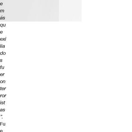
e
m
ás
qu
e
exi
lia
do
s
fu
er
on
ter
ror
ist
as
”.
Fu
e