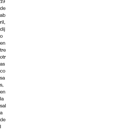
19
de
ab
ril,
dij
o
en
tre
otr
as
co
sa
s,
en
la
sal
a
de
l