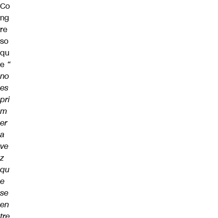
Co
ng
re
so
qu
e
“
no
es
pri
m
er
a
ve
z
qu
e
se
en
tre