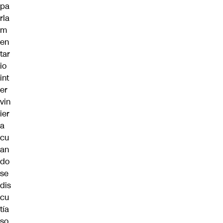
pa
rla
m
en
tar
io
int
er
vin
ier
a
cu
an
do
se
dis
cu
tía
so