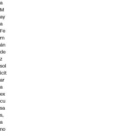
a
M
ay
a
Fe
rn
án
de
z
sol
icit
ar
a
ex
cu
sa
s,
a
no