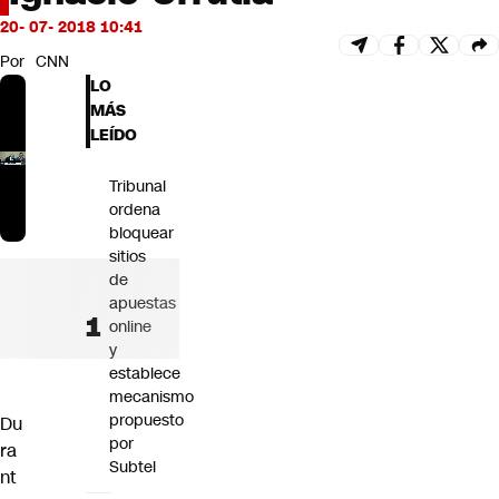
Futuro 360
20- 07- 2018 10:41
Opinión
Por
CNN
LO
MÁS
LEÍDO
Tribunal
ordena
bloquear
sitios
de
apuestas
online
y
establece
mecanismo
propuesto
Du
por
ra
Subtel
nt