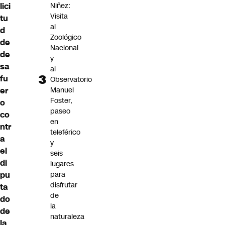
lici
Niñez:
Visita
tu
al
d
Zoológico
de
Nacional
de
y
sa
al
fu
Observatorio
er
Manuel
Foster,
o
paseo
co
en
ntr
teleférico
a
y
el
seis
di
lugares
pu
para
disfrutar
ta
de
do
la
de
naturaleza
la