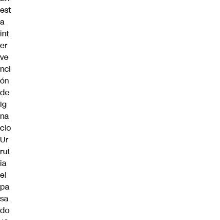
est
a
int
er
ve
nci
ón
de
Ig
na
cio
Ur
rut
ia
el
pa
sa
do