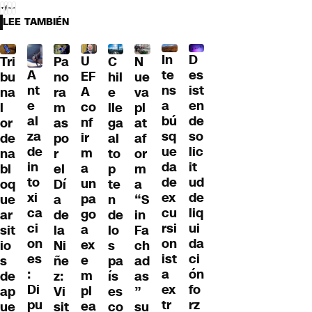
LEE TAMBIÉN
D
In
U
Tri
Pa
C
N
A
es
te
EF
bu
no
hil
ue
nt
ist
ns
A
na
ra
e
va
e
en
a
co
l
m
lle
pl
al
de
bú
nf
or
as
ga
at
za
so
sq
ir
de
po
al
af
de
lic
ue
m
na
r
to
or
in
it
da
a
bl
el
p
m
to
ud
de
un
oq
Dí
te
a
xi
de
ex
pa
ue
a
n
“S
ca
liq
cu
go
ar
de
de
in
ci
ui
rsi
a
sit
la
lo
Fa
on
da
on
ex
io
Ni
s
ch
es
ci
ist
e
s
ñe
pa
ad
:
ón
a
m
de
z:
ís
as
Di
fo
ex
pl
ap
Vi
es
”
pu
rz
tr
ea
ue
sit
co
su