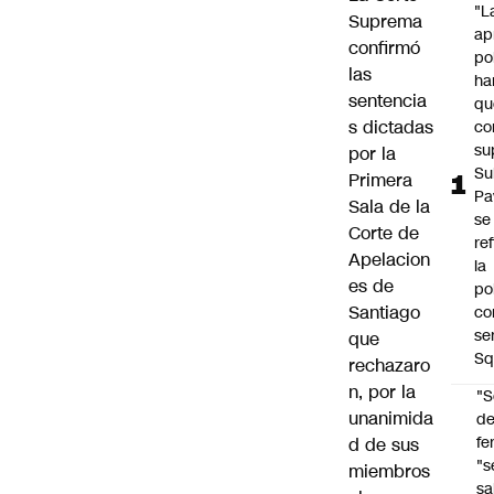
"L
Suprema
ap
confirmó
po
las
ha
sentencia
qu
s dictadas
co
su
por la
Su
Primera
Pa
Sala de la
se
Corte de
re
Apelacion
la
es de
po
Santiago
co
se
que
Sq
rechazaro
n, por la
"S
unanimida
d
fe
d de sus
"s
miembros
sa