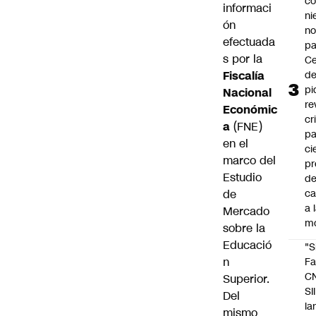
co
informaci
ni
ón
n
efectuada
pa
s por la
Ce
Fiscalía
de
pi
Nacional
re
Económic
cr
a
(FNE)
pa
en el
ci
marco del
pr
Estudio
d
de
c
a 
Mercado
m
sobre la
Educació
"S
n
Fa
C
Superior.
SII
Del
la
mismo