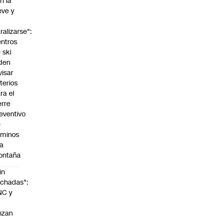
n la
eve y
o
ralizarse":
ntros
 ski
den
visar
iterios
ra el
erre
eventivo
e
aminos
la
ontaña
in
chadas":
NC y
nzan