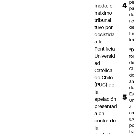
pl
modo, el
pa
máximo
de
tribunal
ne
tuvo por
d
fu
desistida
ir
a la
Pontificia
"
Universid
fo
de
ad
Ch
Católica
de
de Chile
a
(PUC) de
d
la
Es
apelación
Un
presentad
a
e
a en
ar
contra de
po
la
tr