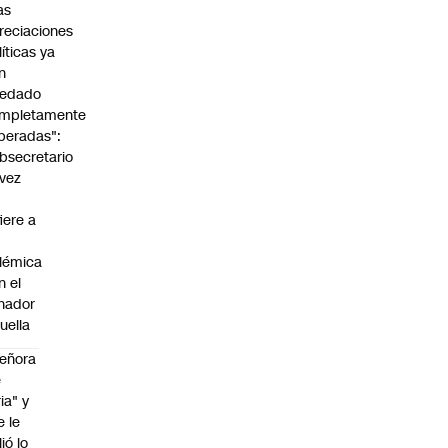
as
reciaciones
líticas ya
n
edado
mpletamente
peradas":
bsecretario
vez
fiere a
lémica
n el
nador
uella
eñora
e
ria" y
e le
lió lo