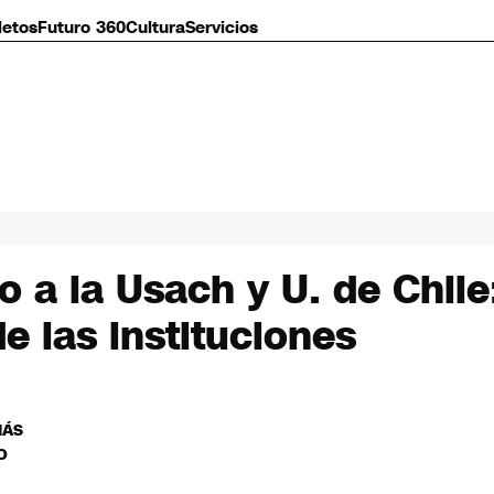
letos
Futuro 360
Cultura
Servicios
 a la Usach y U. de Chile:
 las instituciones
MÁS
O