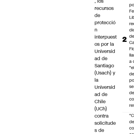
, los
po
recursos
Fe
de
Li
protecció
re
n
di
d
interpuest
Ca
os por la
Fl
Universid
ll
ad de
a 
Santiago
"e
(Usach) y
d
la
po
se
Universid
de
ad de
c
Chile
re
(UCh)
contra
"C
d
solicitude
co
s de