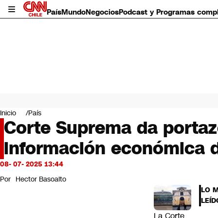
País
Mundo
Negocios
Podcast y Programas comp
País
Mundo
Inicio
País
Negocios
Corte Suprema da portazo
Deportes
información económica de
Programas completos
Cultura
Servicios
08- 07- 2025 13:44
Bits
Por
Hector Basoalto
CNN Data
LO 
CNN tiempo
LEÍD
Futuro 360
La Corte
Opinión