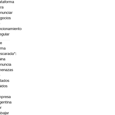
ataforma
ra
nunciar
gocios
e
ncionamiento
regular
De
rma
scarada":
ina
nuncia
menazas
e
tados
idos
mpresa
gentina
r
abajar