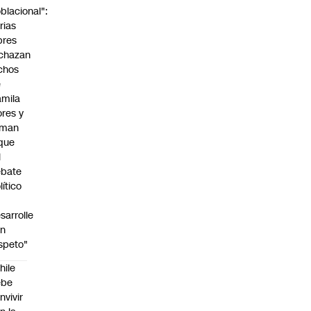
blacional":
rias
bres
chazan
chos
e
mila
ores y
aman
que
l
ebate
lítico
sarrolle
on
speto"
hile
ebe
nvivir