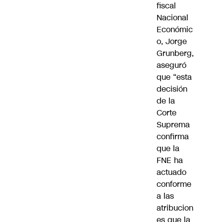
fiscal
Nacional
Económic
o, Jorge
Grunberg,
aseguró
que “esta
decisión
de la
Corte
Suprema
confirma
que la
FNE ha
actuado
conforme
a las
atribucion
es que la