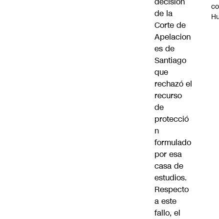
decisión
c
de la
H
Corte de
Apelacion
es de
Santiago
que
rechazó el
recurso
de
protecció
n
formulado
por esa
casa de
estudios.
Respecto
a este
fallo, el