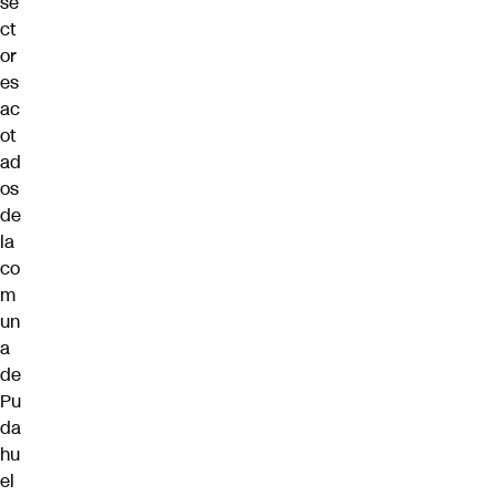
se
ct
or
es
ac
ot
ad
os
de
la
co
m
un
a
de
Pu
da
hu
el