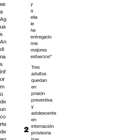
es
y
a
a
ella
Ag
le
ua
he
s
entregado
An
mis
di
mejores
na
esfuerzos"
s
Tres
inf
adultos
or
quedan
m
en
prisión
ó
preventiva
de
y
un
adolescente
co
en
rte
internación
de
provisoria
ag
tras