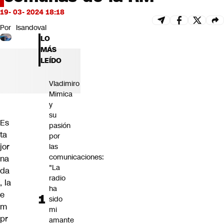
Futuro 360
19- 03- 2024 18:18
Opinión
Por
lsandoval
LO
MÁS
LEÍDO
Vladimiro
Mimica
y
su
Es
pasión
ta
por
jor
las
comunicaciones:
na
"La
da
radio
, la
ha
e
sido
m
mi
pr
amante