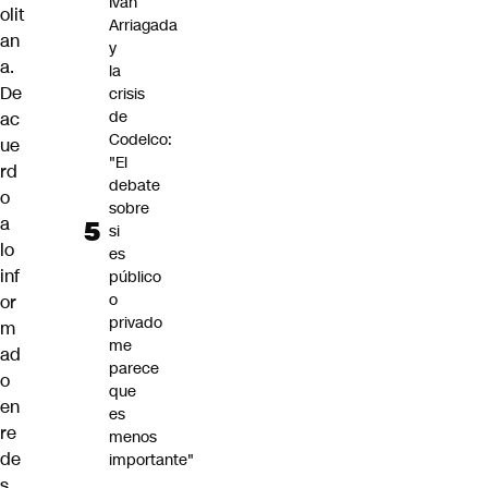
Iván
olit
Arriagada
an
y
a
.
la
De
crisis
de
ac
Codelco:
ue
"El
rd
debate
o
sobre
a
si
lo
es
inf
público
o
or
privado
m
me
ad
parece
o
que
en
es
re
menos
de
importante"
s