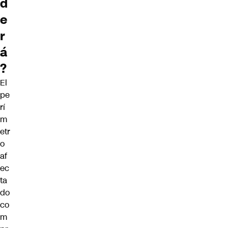
d
e
r
á
?
El
pe
rí
m
etr
o
af
ec
ta
do
co
m