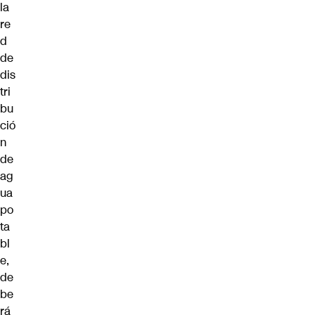
la
re
d
de
dis
tri
bu
ció
n
de
ag
ua
po
ta
bl
e,
de
be
rá