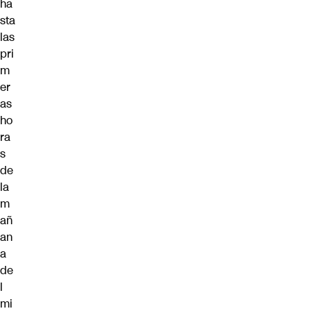
ha
sta
las
pri
m
er
as
ho
ra
s
de
la
m
añ
an
a
de
l
mi