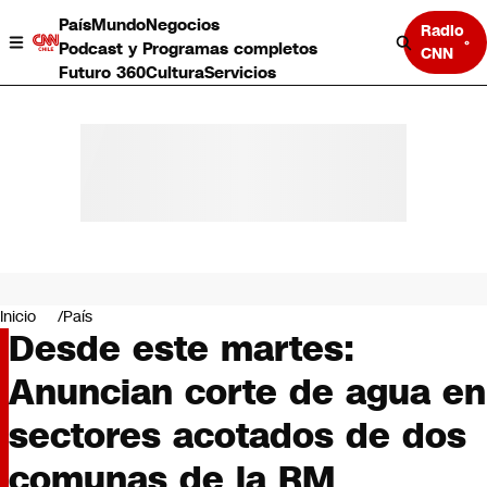
País
Mundo
Negocios
Radio
Podcast y Programas completos
CNN
Futuro 360
Cultura
Servicios
País
Mundo
Negocios
Inicio
País
Desde este martes:
Deportes
Programas completos
Anuncian corte de agua en
Cultura
Servicios
sectores acotados de dos
Bits
CNN Data
comunas de la RM
CNN tiempo