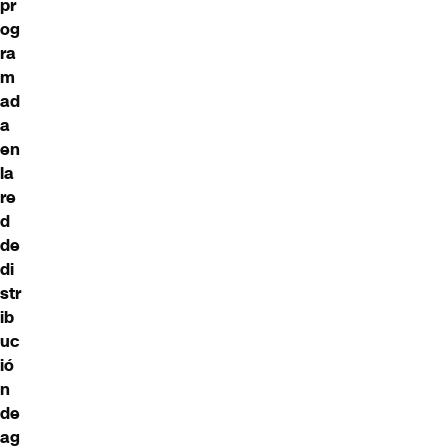
pr
og
ra
m
ad
a
en
la
re
d
de
di
str
ib
uc
ió
n
de
ag