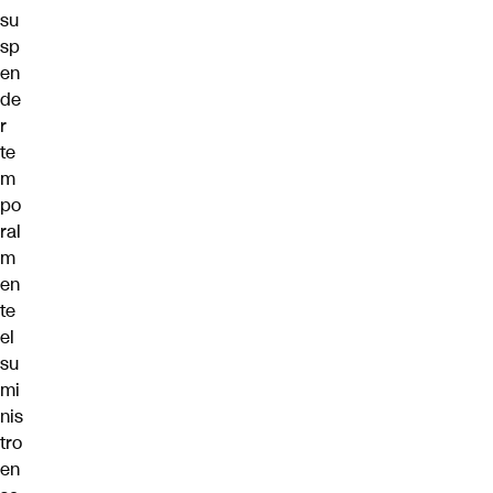
su
sp
en
de
r
te
m
po
ral
m
en
te
el
su
mi
nis
tro
en