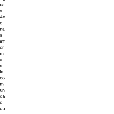
ua
s
An
di
na
s
inf
or
m
a
a
la
co
m
uni
da
d
qu