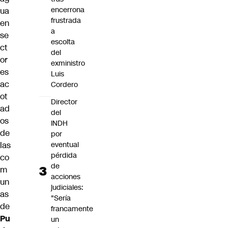
encerrona
ua
frustrada
en
a
se
escolta
ct
del
or
exministro
es
Luis
ac
Cordero
ot
Director
ad
del
os
INDH
de
por
eventual
las
pérdida
co
de
m
acciones
un
judiciales:
as
"Sería
de
francamente
Pu
un