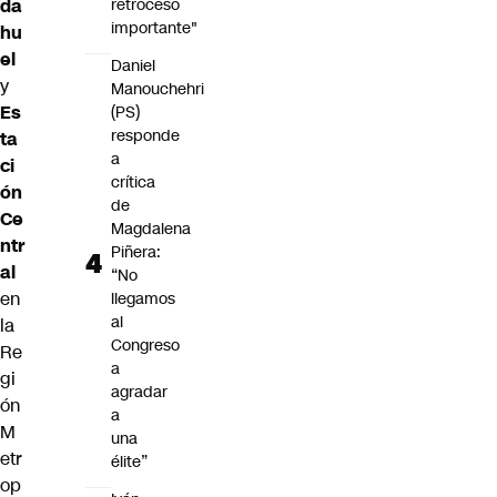
retroceso
da
importante"
hu
el
Daniel
y
Manouchehri
Es
(PS)
responde
ta
a
ci
crítica
ón
de
Ce
Magdalena
ntr
Piñera:
al
“No
en
llegamos
al
la
Congreso
Re
a
gi
agradar
ón
a
M
una
etr
élite”
op