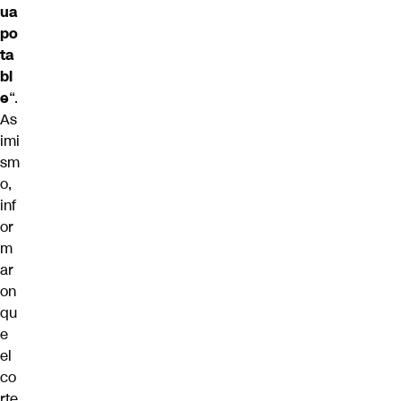
ua
po
ta
bl
e
“.
As
imi
sm
o,
inf
or
m
ar
on
qu
e
el
co
rte