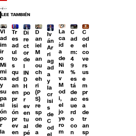
LEE TAMBIÉN
Vl
La
Tr
D
C
C
Di
Iv
ad
ca
es
an
ad
od
re
án
im
íd
ad
iel
e
el
ct
Ar
ir
a
ul
M
m:
co
or
ri
o
de
to
an
4
ve
de
ag
Mi
Ni
s
ou
9
rs
l
ad
mi
ra
qu
ch
%
us
IN
a
ca
v
ed
eh
es
e
D
y
y
M
an
ri
tá
m
H
la
su
od
en
(P
de
pr
po
cr
pa
i,
pr
S)
ac
es
r
isi
si
el
isi
re
ue
a
ev
s
ón
jo
ón
sp
rd
de
en
de
po
ye
pr
on
o
tr
tu
C
r
ro
ev
de
co
an
al
od
la
m
en
a
n
sp
pé
el