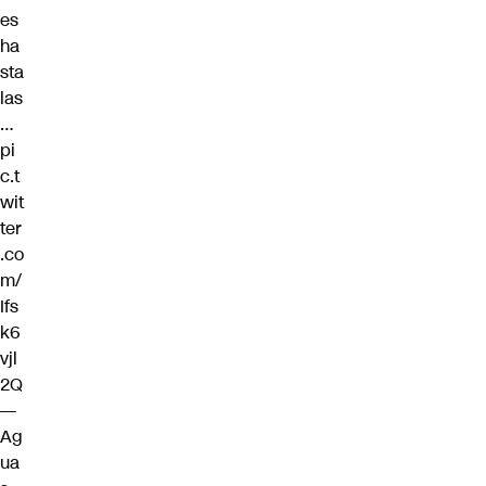
es
ha
sta
las
…
pi
c.t
wit
ter
.co
m/
Ifs
k6
vjl
2Q
—
Ag
ua