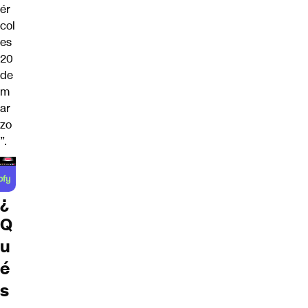
ér
col
es
20
de
m
ar
zo
”.
¿
Q
u
é
s