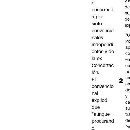
y l
n
de
confirmad
hu
a por
de
siete
ex
convencio
“C
nales
Po
independi
ap
entes y de
co
la ex
e
Concertac
cu
po
ión.
re
El
en
convencio
de
nal
y
explicó
ca
que
su
“aunque
tr
d
procurand
"v
o