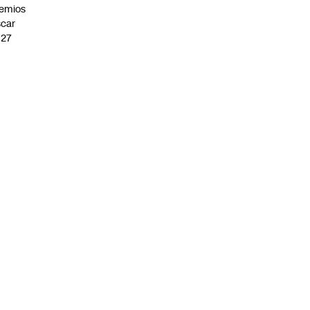
emios
car
027