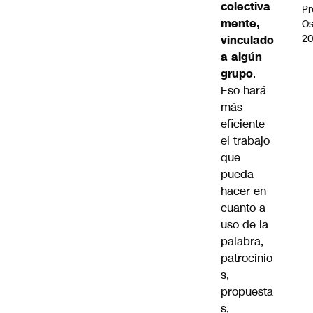
colectiva
Pr
mente,
Os
2
vinculado
a algún
grupo
.
Eso hará
más
eficiente
el trabajo
que
pueda
hacer en
cuanto a
uso de la
palabra,
patrocinio
s,
propuesta
s,