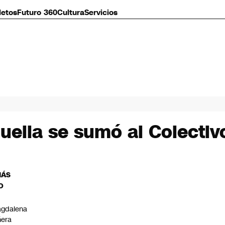
letos
Futuro 360
Cultura
Servicios
uella se sumó al Colectiv
MÁS
O
gdalena
ñera