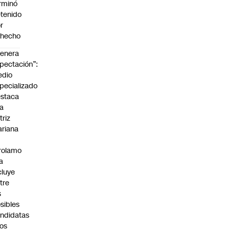
rminó
tenido
r
ohecho
enera
pectación”:
edio
pecializado
staca
la
triz
riana
rolamo
la
cluye
tre
s
sibles
ndidatas
los