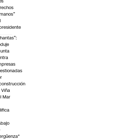
os
rechos
manos”
l
presidente
hantas”:
duje
unta
ntra
mpresas
estionadas
r
construcción
 Viña
l Mar
lifica
abajo
e
ergüenza"