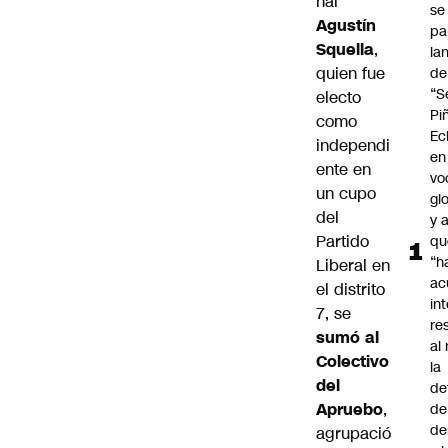
nal
se
Agustín
pa
Squella
,
la
quien fue
de
“S
electo
Pi
como
Ec
independi
en
ente en
vo
un cupo
gl
del
y 
Partido
qu
“h
Liberal en
ac
el distrito
in
7, se
re
sumó al
al 
Colectivo
la
del
de
Apruebo
,
de
de
agrupació