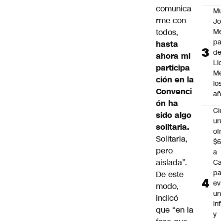
comunica
M
rme con
Jo
todos,
Me
p
hasta
d
ahora mi
Li
participa
Me
ción en la
lo
Convenci
añ
ón ha
C
sido algo
ur
solitaria.
of
Solitaria,
$6
pero
a
aislada”.
Ca
pa
De este
ev
modo,
u
indicó
in
que “en la
y