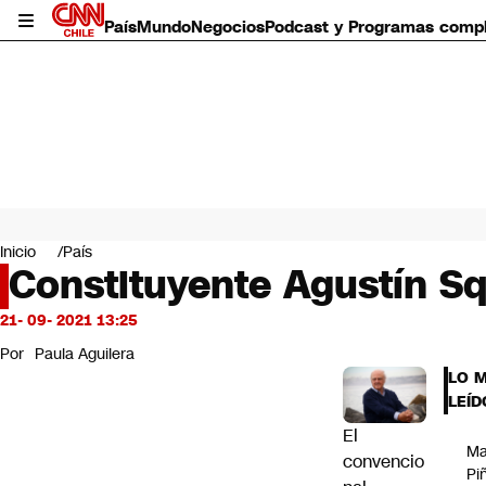
País
Mundo
Negocios
Podcast y Programas comp
País
Mundo
Inicio
País
Negocios
Constituyente Agustín Sq
Deportes
Programas completos
21- 09- 2021 13:25
Cultura
Por
Paula Aguilera
Servicios
LO 
Bits
LEÍD
CNN Data
El
CNN tiempo
Ma
Futuro 360
convencio
Pi
Opinión