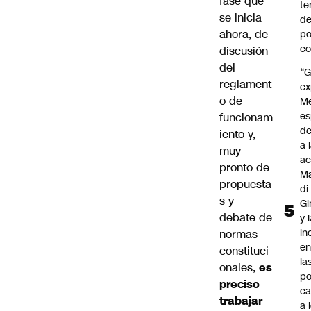
fase que
te
se inicia
de
ahora, de
po
c
discusión
del
“G
reglament
ex
o de
M
es
funcionam
de
iento y,
a 
muy
ac
pronto de
Ma
propuesta
di
s y
Gi
debate de
y 
in
normas
en
constituci
la
onales,
es
po
preciso
ca
trabajar
a 