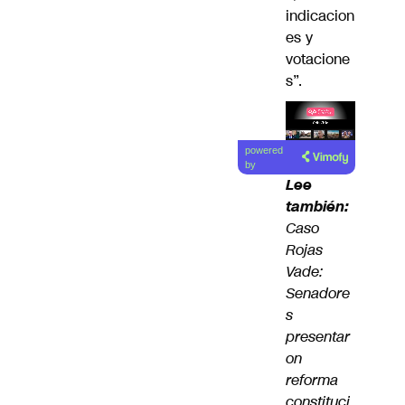
indicacion
es y
votacione
s”.
Lea el
powered
artículo
by
Lee
también:
Caso
Rojas
Vade:
Senadore
s
presentar
on
reforma
constituci